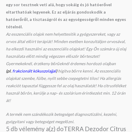
egy sor tesztnek veti alá, hogy sokáig és jó hatóerővel
eltarthatóak legyenek. Ez az eljárás gondoskodik a
hatóerőről, a tisztaságról és az egységességről minden egyes
tételnél.
Az esszenciális olajok nem helyettesítik a gyógyszereket, vagy az
orvos által előírt terápiát! Minden esetben konzultáljon orvosával,
ha elkezdi használni az esszenciális olajokat! Egy Ön számára új olaj
használata előtt mindig végezzen először bőrtesztet!
Gyermekeknél, érzékeny bőrűeknél érdemes hordozó olajban
(pl.
frakcionált kókuszolajjal
)
hígítva bőrre kenni. Az esszenciális
olajokat szembe, fülbe, nyílt sebbe csepegtetni tilos! Ha allergiás
reakciót tapasztal függessze fel az olaj használatát! Ha citrusféléket
használ bőrön, kerülje a nap- és szolárium érintkezést min. 12 órán
át!
A termék nem szándékozik betegséget diagnosztizálni, kezelni,
gyógyítani vagy betegséget megelőzni.
5 db vélemény a(z)
doTERRA Dezodor Citrus