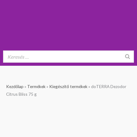
doTERRA
Kezdőlap
»
Termékek
»
Kiegészítő termékek
»
doTERRA Dezodor
Dezodor
Citrus Bliss 75 g
Citrus
Bliss
75
g
mennyiség