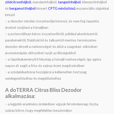
zöldcitromhéjból
, mandarinhéjból,
tangerinhéjból
, klementinhéjból
és
bergamotthéjból
kinyert
CPTG minősítésű
esszenciális olajokkal
készül
– a dezodor minden összetevője könnyű, és nem fog tapadós
érzetet nyújtani a hónaljban
– a potenciálisan káros összetevőktől, például alumíniumtól,
parabénektől, ftalátoktól és talkumtól mentes természetes
dezodor elnyeli a nedvességet és elűzi a szagokat, miközben
aromaterápiás előnyöket nyújt az illóolajokból
– a tápiókakeményítő felszívja a hónalji nedvességet, így egész
napon át segít a friss és száraz érzet megőrzésében
– a szódabikarbóna hozzájárul a kellemetlen testszag
semlegesítéséhez és megelőzéséhez
A doTERRA
Citrus Bliss
Dezodor
a
lkalmazása:
– a legjobb eredmény érdekében vigyük fel mindennap tiszta,
száraz bőrre, hogy megfelelően beszívódjon