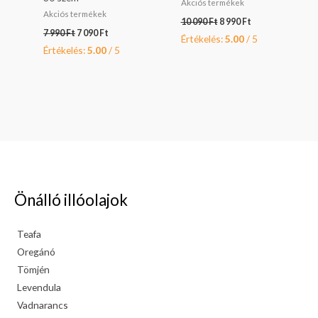
Akciós termékek
Akciós termékek
10 090
Ft
8 990
Ft
7 990
Ft
7 090
Ft
Értékelés:
5.00
/ 5
Értékelés:
5.00
/ 5
Önálló illóolajok
Teafa
Oregánó
Tömjén
Levendula
Vadnarancs