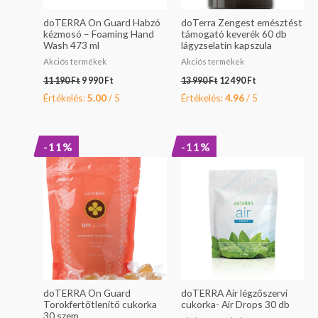
doTERRA On Guard Habzó
doTerra Zengest emésztést
kézmosó – Foaming Hand
támogató keverék 60 db
Wash 473 ml
lágyzselatin kapszula
Akciós termékek
Akciós termékek
11 190
Ft
9 990
Ft
13 990
Ft
12 490
Ft
Értékelés:
5.00
/ 5
Értékelés:
4.96
/ 5
Original
Current
Original
Current
-11%
-11%
price
price
price
price
was:
is:
was:
is:
7
7
10
8
990 Ft.
090 Ft.
090 Ft.
990 Ft.
doTERRA On Guard
doTERRA Air légzőszervi
Torokfertőtlenítő cukorka
cukorka- Air Drops 30 db
30 szem