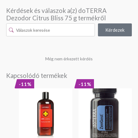
Kérdések és válaszok a(z) doTERRA
Dezodor Citrus Bliss 75 g termékről
Kérdezek
Még nem érkezett kérdés
Kapcsolódó termékek
Original
Current
Original
Current
-11%
-11%
price
price
price
price
was:
is:
was:
is:
11
9
13
12
190 Ft.
990 Ft.
990 Ft.
490 Ft.