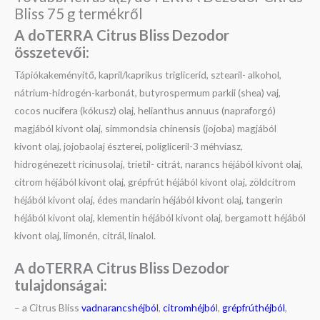
Bliss 75 g termékről
A doTERRA
Citrus Bliss
Dezodor
összetevői
:
Tápiókakeményítő, kapril/kaprikus triglicerid, sztearil- alkohol,
nátrium-hidrogén-karbonát, butyrospermum parkii (shea) vaj,
cocos nucifera (kókusz) olaj, helianthus annuus (napraforgó)
magjából kivont olaj, simmondsia chinensis (jojoba) magjából
kivont olaj, jojobaolaj észterei, poligliceril-3 méhviasz,
hidrogénezett ricinusolaj, trietil- citrát, narancs héjából kivont olaj,
citrom héjából kivont olaj, grépfrút héjából kivont olaj, zöldcitrom
héjából kivont olaj, édes mandarin héjából kivont olaj, tangerin
héjából kivont olaj, klementin héjából kivont olaj, bergamott héjából
kivont olaj, limonén, citrál, linalol.
A doTERRA
Citrus Bliss
Dezodor
t
ulajdonságai
:
– a Citrus Bliss
vadnarancshéjbó
l
,
citromhéjbó
l
,
grépfrúthéjból
,