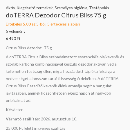
Aktív
,
Kiegészítő termékek
,
Személyes higiénia
,
Testápolás
doTERRA Dezodor Citrus Bliss 75 g
Értékelés
5.00
az 5-ből,
5
értékelés alapján
5
vélemény
6 490
Ft
Citrus Bliss dezodot- 75 g
A dōTERRA Citrus Bliss szabadalmazott esszenciális olajkeverék és
szódabikarbóna kombinációjával készülő dezodor aktívan véd a
kellemetlen testszag ellen, míg a hozzáadott tápióka felszívja a
nedvességet a hosszan tartó frissesség érdekében. A dōTERRA
Citrus Bliss Pezsdítő keverék élénk aromája segít a hangulat
javításában, aminek köszönhetően egész napon át nagyobb
önbizalmat ad.
Készleten
Várható szállítás:
2026. augusztus 10.
25 000 Ft felett ingyenes szállítás