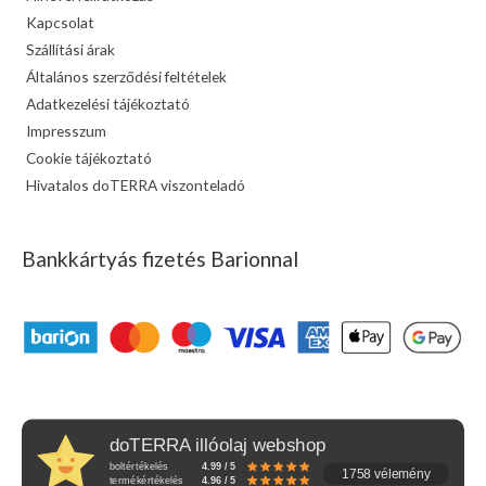
Kapcsolat
Szállítási árak
Általános szerződési feltételek
Adatkezelési tájékoztató
Impresszum
Cookie tájékoztató
Hivatalos doTERRA viszonteladó
Bankkártyás fizetés Barionnal
doTERRA illóolaj webshop
boltértékelés
4.99 / 5
1758 vélemény
termékértékelés
4.96 / 5