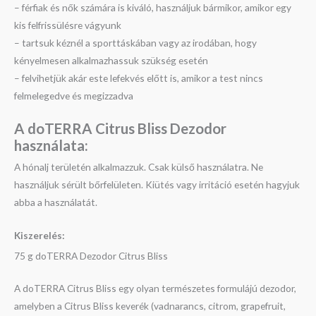
– férfiak és nők számára is kiváló, használjuk bármikor, amikor egy
kis felfrissülésre vágyunk
– tartsuk kéznél a sporttáskában vagy az irodában, hogy
kényelmesen alkalmazhassuk szükség esetén
– felvihetjük akár este lefekvés előtt is, amikor a test nincs
felmelegedve és megizzadva
A doTERRA
Citrus Bliss
Dezodor
h
asználata:
A hónalj területén alkalmazzuk. Csak külső használatra. Ne
használjuk sérült bőrfelületen. Kiütés vagy irritáció esetén hagyjuk
abba a használatát.
Kiszerelés:
75 g doTERRA Dezodor Citrus Bliss
A doTERRA Citrus Bliss egy olyan természetes formulájú dezodor,
amelyben a Citrus Bliss keverék (vadnarancs, citrom, grapefruit,