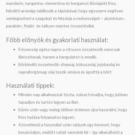
mandarin, tangerine, clementine és bergamot illóolajok) friss,
felüdítő aromája találkozik a tápiokával, hogy egyszerre segítsen
semlegesíteni a szagokat és felszívja a nedvességet – alumínium-,
parabén-, ftalát- és talkum-mentes összetétellel.
Főbb előnyök és gyakorlati használat:
Frissesség egész napra: a citrusos összetevők nemcsak
illatosítanak, hanem a hangulatot is emelik.
Bőrkímélő összetevők: sheavaj, kókuszolaj, jojobaolaj és
napraforgómag-olaj teszik simává és ápolttá a bőrt.
Használati tippek:
Minden nap alkalmazzuk tiszta, száraz hónaljra, hogy jobban
tapadjon és tartós legyen az illat.
Edzés után vagy meleg időben érdemes újra használni, hogy
friss hatása folyamatos legyen.
Közvetlenül a használat után várjunk egy keveset, hogy
beszívódjon, mielőtt ruhát vennénk fel – így elkerülhető a