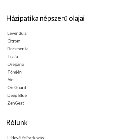
Házipatika népszerű olajai
Levendula
Citrom
Borsmenta
Teafa
Oregano
Tömjén
Air
On Guard
Deep Blue
ZenGest
Rólunk
Hírlevél feliratkozás