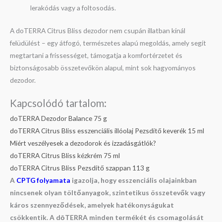
lerakódás vagy a foltosodás.
A doTERRA Citrus Bliss dezodor nem csupán illatban kínál
felüdülést – egy átfogó, természetes alapú megoldás, amely segít
megtartani a frissességet, támogatja a komfortérzetet és
biztonságosabb összetevőkön alapul, mint sok hagyományos
dezodor.
Kapcsolódó tartalom:
doTERRA Dezodor Balance 75 g
doTERRA Citrus Bliss esszenciális illóolaj Pezsdítő keverék 15 ml
Miért veszélyesek a dezodorok és izzadásgátlók?
doTERRA Citrus Bliss kézkrém 75 ml
doTERRA Citrus Bliss Pezsdítő szappan 113 g
A
CPTG folyamata
igazolja, hogy esszenciális olajainkban
nincsenek olyan töltőanyagok, szintetikus összetevők vagy
káros szennyeződések, amelyek hatékonyságukat
csökkentik. A dōTERRA minden termékét és csomagolását