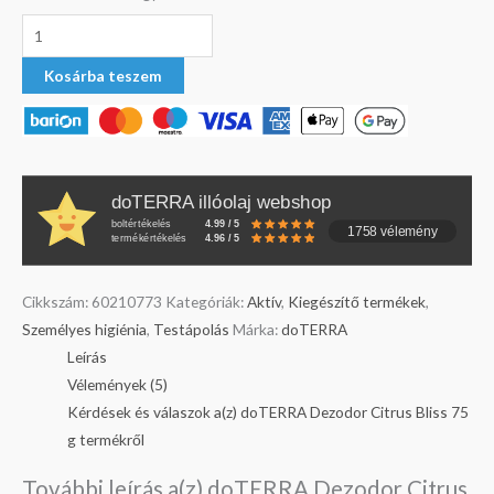
Kosárba teszem
doTERRA illóolaj webshop
boltértékelés
4.99 / 5
1758 vélemény
termékértékelés
4.96 / 5
Cikkszám:
60210773
Kategóriák:
Aktív
,
Kiegészítő termékek
,
Személyes higiénia
,
Testápolás
Márka:
doTERRA
Leírás
Vélemények (5)
Kérdések és válaszok a(z) doTERRA Dezodor Citrus Bliss 75
g termékről
További leírás a(z) doTERRA Dezodor Citrus