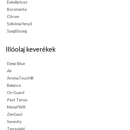
Eukaliptusz
Borsmenta
Citrom
Szibériai fenyő
Szegfűszeg
Illóolaj keverékek
Deep Blue
Air
AromaTouch®
Balance
On Guard
Past Tense
MetaPWR
ZenGest
Serenity
Terrasield