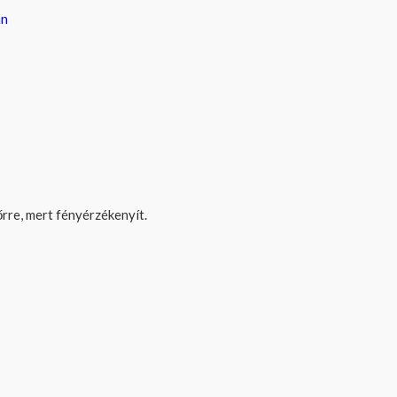
an
őrre, mert fényérzékenyít.