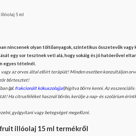
llóolaj 5 ml
inkban nincsenek olyan töltőanyagok, szintetikus összetevők va
t egy sor tesztnek veti alá, hogy sokáig és jó hatóerővel eltar
n egyes tételnél.
vagy az orvos által előírt terápiát! Minden esetben konzultáljon orvo
zör bőrtesztet!
jban
(pl.
frakcionált kókuszolajjal
)
hígítva bőrre kenni. Az esszenciális
atát! Ha citrusféléket használ bőrön, kerülje a nap- és szolárium érint
zelni, gyógyítani vagy betegséget megelőzni.
uit illóolaj 15 ml
termékről