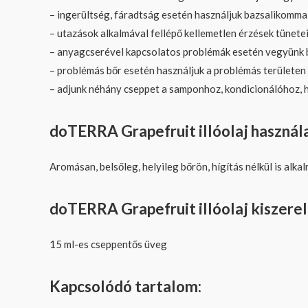
– ingerültség, fáradtság esetén használjuk bazsalikommal
– utazások alkalmával fellépő kellemetlen érzések tünete
– anyagcserével kapcsolatos problémák esetén vegyünk b
– problémás bőr esetén használjuk a problémás területe
– adjunk néhány cseppet a samponhoz, kondicionálóhoz, 
doTERRA Grapefruit illóolaj használ
Aromásan, belsőleg, helyileg bőrön, hígítás nélkül is alk
doTERRA Grapefruit illóolaj kiszerel
15 ml-es cseppentős üveg
Kapcsolódó tartalom: