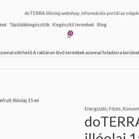
ékek
Táplálékkiegészítők
Kiegészítő termékek
Blog
0
azonnal elérhető
A raktáron lévő termékek azonnal feladásra kerüln
doTERRA
ruit illóolaj 15 ml
Grapefruit
Energizáló
,
Főzés
,
Koncent
doTERRA
illóolaj
15
illóolaj 
ml