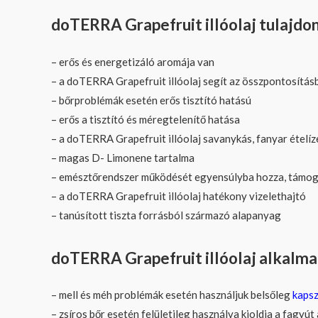
doTERRA Grapefruit illóolaj tulajdon
– erős és energetizáló aromája van
– a doTERRA Grapefruit illóolaj segít az összpontosítás
– bőrproblémák esetén erős tisztító hatású
– erős a tisztító és méregtelenítő hatása
– a doTERRA Grapefruit illóolaj savanykás, fanyar ételíz
– magas D- Limonene tartalma
– emésztőrendszer működését egyensúlyba hozza, támogat
– a doTERRA Grapefruit illóolaj hatékony vizelethajtó
– tanúsított tiszta forrásból származó alapanyag
doTERRA Grapefruit illóolaj alkalma
– mell és méh problémák esetén használjuk belsőleg
kapsz
– zsíros bőr esetén felületileg használva kioldja a fagyút