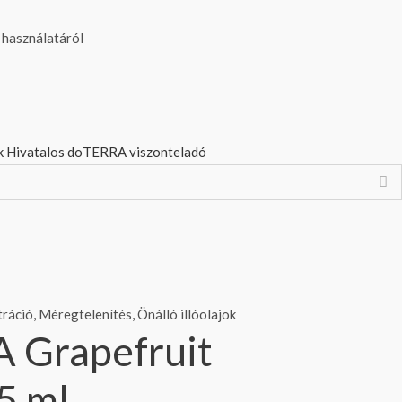
ek
Hivatalos doTERRA viszonteladó
ráció
,
Méregtelenítés
,
Önálló illóolajok
 Grapefruit
15 ml