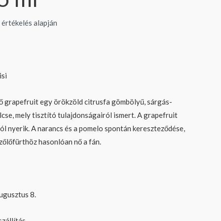
értékelés alapján
isi
ő grapefruit egy örökzöld citrusfa gömbölyű, sárgás-
se, mely tisztító tulajdonságairól ismert. A grapefruit
ból nyerik. A narancs és a pomelo spontán kereszteződése,
szőlőfürthöz hasonlóan nő a fán.
ugusztus 8.
zállítás