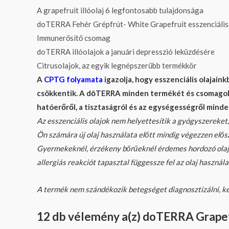
A grapefruit illóolaj 6 legfontosabb tulajdonsága
doTERRA Fehér Grépfrút- White Grapefruit esszenciális i
Immunerősítő csomag
doTERRA illóolajok a januári depresszió leküzdésére
Citrusolajok, az egyik legnépszerűbb termékkör
A
CPTG folyamata
igazolja, hogy esszenciális olaja
csökkentik. A dōTERRA minden termékét és csomagolásá
hatóerőről, a tisztaságról és az egységességről minde
Az esszenciális olajok nem helyettesítik a gyógyszereket, 
Ön számára új olaj használata előtt mindig végezzen elős
Gyermekeknél, érzékeny bőrűeknél érdemes hordozó ola
allergiás reakciót tapasztal függessze fel az olaj használ
A termék nem szándékozik betegséget diagnosztizálni, ke
12 db vélemény a(z)
doTERRA Grapefr