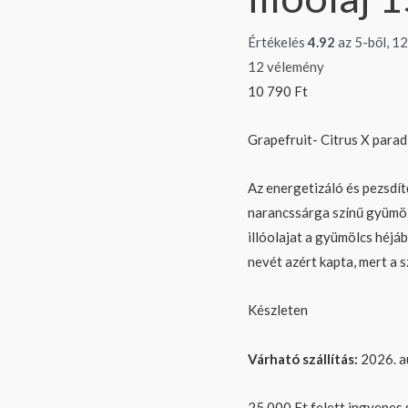
mennyiség
Értékelés
4.92
az 5-ből,
12
12
vélemény
10 790
Ft
Grapefruit- Citrus X parad
Az energetizáló és pezsdít
narancssárga színű gyümölc
illóolajat a gyümölcs héjá
nevét azért kapta, mert a 
Készleten
Várható szállítás:
2026. a
25 000 Ft felett ingyenes s