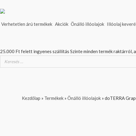
Skip
to
content
Verhetetlen árú termékek
Akciók
Önálló illóolajok
Illóolaj kever
25.000 Ft felett ingyenes szállítás
Szinte minden termék raktárról, 
Original
Original
Original
Current
Current
Current
Kezdőlap
»
Termékek
»
Önálló illóolajok
»
doTERRA Grapef
price
price
price
price
price
price
was:
was:
was:
is:
is:
is:
8
18
39
7
16
36
890 Ft.
990 Ft.
990 Ft.
990 Ft.
990 Ft.
890 Ft.