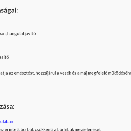
ságai:
ban, hangulatjavító
esítő
ja az emésztést, hozzájárul a vesék és a máj megfelelő működéséh
zása:
ulában
 az érintett bőrből, csökkenti a bőrhibák megjelenését