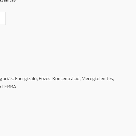
góriák:
Energizáló
,
Főzés
,
Koncentráció
,
Méregtelenítés
,
oTERRA