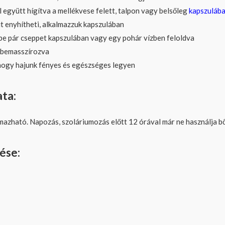
 együtt hígítva a mellékvese felett, talpon vagy belsőleg
kapszuláb
it enyhítheti, alkalmazzuk kapszulában
e pár cseppet kapszulában vagy egy pohár vízben feloldva
n bemasszírozva
hogy hajunk fényes és egészséges legyen
ata:
almazható. Napozás, szoláriumozás előtt 12 órával már ne használja b
ése: