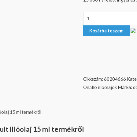
Kosárba teszem
Cikkszám:
60204666
Kate
Önálló illóolajok
Márka:
d
olaj 15 ml termékről
it illóolaj 15 ml termékről