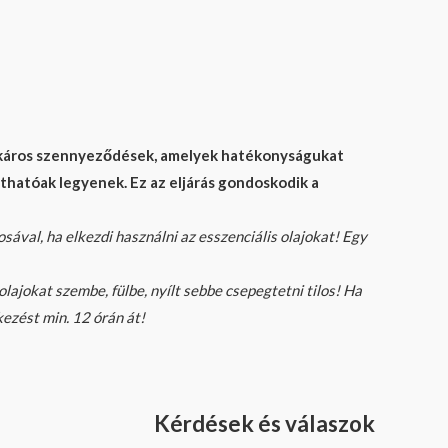
gy káros szennyeződések, amelyek hatékonyságukat
thatóak legyenek. Ez az eljárás gondoskodik a
sával, ha elkezdi használni az esszenciális olajokat! Egy
 olajokat szembe, fülbe, nyílt sebbe csepegtetni tilos! Ha
kezést min. 12 órán át!
Kérdések és válaszok