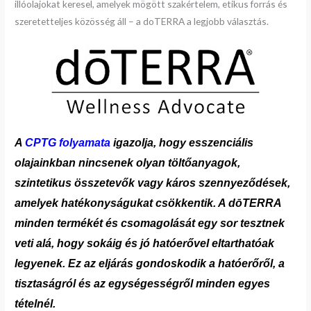
illóolajokat keresel, amelyek mögött szakértelem, etikus forrás és
szeretetteljes közösség áll – a doTERRA a legjobb választás.
A
CPTG folyamata
igazolja, hogy esszenciális
olajainkban nincsenek olyan töltőanyagok,
szintetikus összetevők vagy káros szennyeződések,
amelyek hatékonyságukat csökkentik. A dōTERRA
minden termékét és csomagolását egy sor tesztnek
veti alá, hogy sokáig és jó hatóerővel eltarthatóak
legyenek. Ez az eljárás gondoskodik a hatóerőről,
a
tisztaságról és az egységességről minden egyes
tételnél.