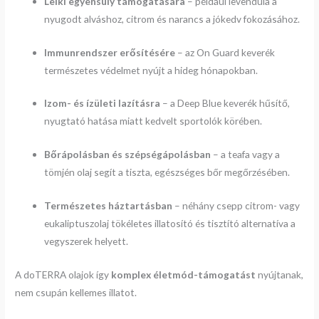
Lelki egyensúly támogatására
– például levendula a
nyugodt alváshoz, citrom és narancs a jókedv fokozásához.
Immunrendszer erősítésére
– az On Guard keverék
természetes védelmet nyújt a hideg hónapokban.
Izom- és ízületi lazításra
– a Deep Blue keverék hűsítő,
nyugtató hatása miatt kedvelt sportolók körében.
Bőrápolásban és szépségápolásban
– a teafa vagy a
tömjén olaj segít a tiszta, egészséges bőr megőrzésében.
Természetes háztartásban
– néhány csepp citrom- vagy
eukaliptuszolaj tökéletes illatosító és tisztító alternatíva a
vegyszerek helyett.
A doTERRA olajok így
komplex életmód-támogatást
nyújtanak,
nem csupán kellemes illatot.