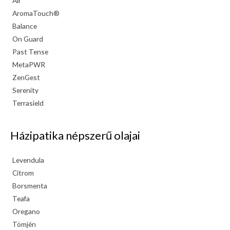
Air
AromaTouch®
Balance
On Guard
Past Tense
MetaPWR
ZenGest
Serenity
Terrasield
Házipatika népszerű olajai
Levendula
Citrom
Borsmenta
Teafa
Oregano
Tömjén