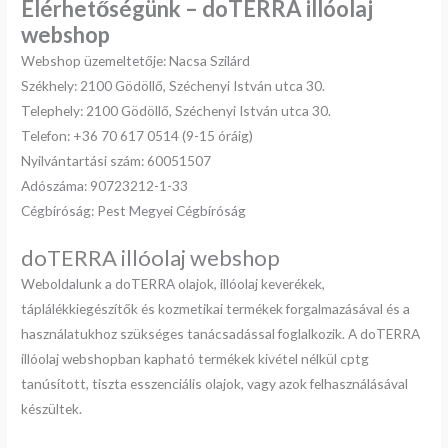
Elérhetőségünk – doTERRA illóolaj
webshop
Webshop üzemeltetője: Nacsa Szilárd
Székhely: 2100 Gödöllő, Széchenyi István utca 30.
Telephely: 2100 Gödöllő, Széchenyi István utca 30.
Telefon: +36 70 617 0514 (9-15 óráig)
Nyilvántartási szám: 60051507
Adószáma: 90723212-1-33
Cégbíróság: Pest Megyei Cégbíróság
doTERRA illóolaj webshop
Weboldalunk a doTERRA olajok, illóolaj keverékek,
táplálékkiegészítők és kozmetikai termékek forgalmazásával és a
használatukhoz szükséges tanácsadással foglalkozik. A doTERRA
illóolaj webshopban kapható termékek kivétel nélkül
cptg
tanúsított, tiszta
esszenciális olajok, vagy azok felhasználásával
készültek.