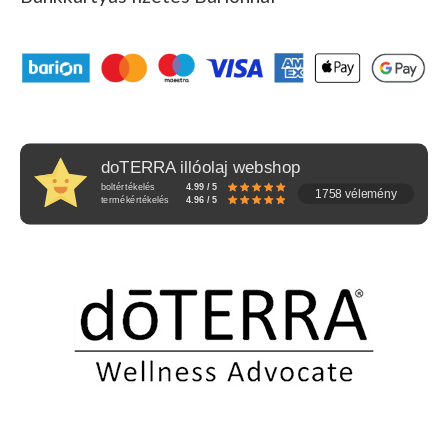
doTERRA illóolaj webshop
boltértékelés
4.99 / 5
1758 vélemény
termékértékelés
4.96 / 5