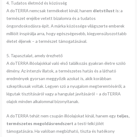
4. Tudatos életmód és közösség
A doTERRA nemcsak termékeket kínál, hanem
életstílust
is: a
természet erejébe vetett bizalomra és a tudatos
öngondoskodásra épít. A márka közössége világszerte emberek
millióit inspirálja arra, hogy egészségesebb, kiegyensúlyozottabb
életet éljenek – a természet támogatásával.
5. Tapasztalat, amely érezhető
A doTERRA illóolajokkal való első találkozás gyakran életre szóló
élmény. Az intenzív illatok, a természetes hatás és a látható
eredmények gyorsan meggyőzik azokat is, akik korábban
szkeptikusak voltak. Legyen szó a nyugalom megteremtéséről, a
légutak tisztításáról vagy a hangulat javításáról – a doTERRA
olajok minden alkalommal bizonyítanak.
A doTERRA tehát nem csupán illóolajokat kínál, hanem egy
teljes,
természetes megoldásrendszert
a testi-lelki jólét
támogatására. Ha valóban megbízható, tiszta és hatékony