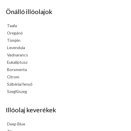
Önálló illóolajok
Teafa
Oregánó
Tömjén
Levendula
Vadnarancs
Eukaliptusz
Borsmenta
Citrom
Szibériai fenyő
Szegfűszeg
Illóolaj keverékek
Deep Blue