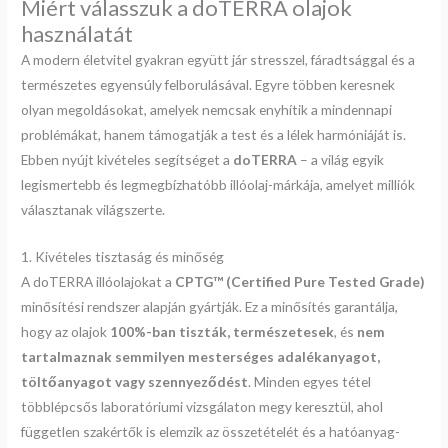
Miért válasszuk a doTERRA olajok
használatát
A modern életvitel gyakran együtt jár stresszel, fáradtsággal és a
természetes egyensúly felborulásával. Egyre többen keresnek
olyan megoldásokat, amelyek nemcsak enyhítik a mindennapi
problémákat, hanem támogatják a test és a lélek harmóniáját is.
Ebben nyújt kivételes segítséget a
doTERRA
– a világ egyik
legismertebb és legmegbízhatóbb illóolaj-márkája, amelyet milliók
választanak világszerte.
1. Kivételes tisztaság és minőség
A doTERRA illóolajokat a
CPTG™ (Certified Pure Tested Grade)
minősítési rendszer alapján gyártják. Ez a minősítés garantálja,
hogy az olajok
100%-ban tiszták, természetesek
, és
nem
tartalmaznak semmilyen mesterséges adalékanyagot,
töltőanyagot vagy szennyeződést
. Minden egyes tétel
többlépcsős laboratóriumi vizsgálaton megy keresztül, ahol
független szakértők is elemzik az összetételét és a hatóanyag-