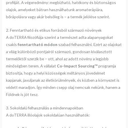
profilját. A végeredmény: megbízható, hatékony és biztonságos
olajok, amelyeket bátran használhatunk aromaterápiára,
bőrápolásra vagy akár belsőleg is – a termék jelölése szerint.
2. Fenntartható és etikus forrásból származó növények
A doTERRA filozófiája szerint a természet adta alapanyagokat
csakis
fenntartható módon
szabad felhasználni. Ezért az olajokat
a világ különböző pontjairól származó, gondosan kiválasztott
termelőktől szerzik be – ott, ahol az adott növény a legjobb
minőségben terem. A vállalat
Co-Impact Sourcing™
programja
biztosítja, hogy a helyi közösségek méltányos jövedelmet
kapjanak, javuljanak az életkörülményeik, és közben a környezet is
védett maradjon. Így minden csepp olaj nemcsak nekünk, hanem a
Földnek is jót tesz.
3. Sokoldalú felhasználás a mindennapokban
A doTERRA illóolajok sokoldalúan használhatók: