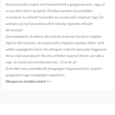
Az esszenciális olajok nem helyettesítik a gyógyszereket, vagy az
orvos által előírt terápiát! Minden esetben konzultáljon
orvosával, ha elkezdi használni az esszenciális olajokat! Egy Ön
számára új olaj használata előtt mindig végezzen először
bőrtesztet!
Gyermekeknél, érzékeny bőrűeknél érdemes hordozó olajban
hígítva bőrre kenni. Az esszenciális olajokat szembe, fülbe, nyílt
sebbe csepegtetni tilos! Ha allergiás reakciót tapasztal függessze
fel az olaj használatát! Ha citrusféléket használ bőrön, kerülje a
nap- és szolárium érintkezést min. 12 órán át!
A termék nem szándékozik betegséget diagnosztizálni, kezelni,
gyógyítani vagy betegséget megelőzni.
Válogasson kínálatunkból >>