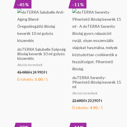
Original
Current
Original
Current
-45%
-11%
price
price
price
price
was:
is:
was:
is:
45
24
22
20
490 Ft.
990 Ft.
690 Ft.
290 Ft.
doTERRA Salubelle Szépség
illóolaj keverék 10 ml golyós
kiszerelés
Akciós termékek
45 490
Ft
24 990
Ft
doTERRA Serenity-
Értékelés:
5.00
/ 5
Pihentető illóolaj keverék 15
ml
Akciós termékek
22 690
Ft
20 290
Ft
Értékelés:
4.90
/ 5
Original
Current
Original
Current