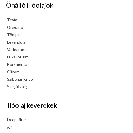
Önálló illóolajok
Teafa
Oregánó
Tömjén
Levendula
Vadnarancs
Eukaliptusz
Borsmenta
Citrom
Szibériai fenyő
Szegfűszeg
Illóolaj keverékek
Deep Blue
Air