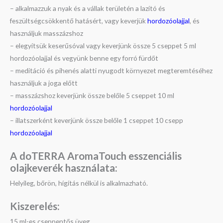
– alkalmazzuk a nyak és a vállak területén a lazító és
feszültségcsökkentő hatásért, vagy keverjük
hordozóolajjal
, és
használjuk masszázshoz
– elegyítsük keserűsóval vagy keverjünk össze 5 cseppet 5 ml
hordozóolajjal és vegyünk benne egy forró fürdőt
– meditáció és pihenés alatti nyugodt környezet megteremtéséhez
használjuk a joga előtt
– masszázshoz keverjünk össze belőle 5 cseppet 10 ml
hordozóolajjal
– illatszerként keverjünk össze belőle 1 cseppet 10 csepp
hordozóolajjal
A doTERRA AromaTouch esszenciális
olajkeverék használata:
Helyileg, bőrön, hígítás nélkül is alkalmazható.
Kiszerelés:
15 ml-es cseppentős üveg