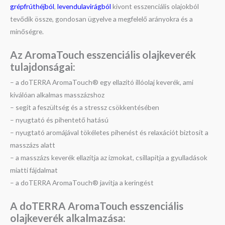
grépfrúthéjból
,
levendulavirágból
kivont esszenciális olajokból
tevődik össze, gondosan ügyelve a megfelelő arányokra és a
minőségre.
Az AromaTouch esszenciális olajkeverék
tulajdonságai:
– a doTERRA AromaTouch® egy ellazító illóolaj keverék, ami
kiválóan alkalmas masszázshoz
– segít a feszültség és a stressz csökkentésében
– nyugtató és pihentető hatású
– nyugtató aromájával tökéletes pihenést és relaxációt biztosít a
masszázs alatt
– a masszázs keverék ellazítja az izmokat, csillapítja a gyulladások
miatti fájdalmat
– a doTERRA AromaTouch® javítja a keringést
A
doTERRA
AromaTouch esszenciális
olajkeverék alkalmazása: