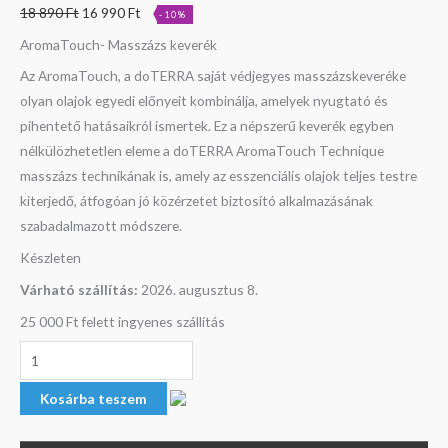
18 890
Ft
16 990
Ft
-10%
AromaTouch- Masszázs keverék
Az AromaTouch, a doTERRA saját védjegyes masszázskeveréke
olyan olajok egyedi előnyeit kombinálja, amelyek nyugtató és
pihentető hatásaikról ismertek. Ez a népszerű keverék egyben
nélkülözhetetlen eleme a doTERRA AromaTouch Technique
masszázs technikának is, amely az esszenciális olajok teljes testre
kiterjedő, átfogóan jó közérzetet biztosító alkalmazásának
szabadalmazott módszere.
Készleten
Várható szállítás:
2026. augusztus 8.
25 000 Ft felett ingyenes szállítás
Kosárba teszem