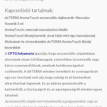
Kapcsolódó tartalmak:
doTERRA AromaTouch esszenciális olajkeverék- Masszázs
Keverék 5 ml
AromaTouch, nemcsak masszázshoz ideális
AromaTouch illóolaj keverék- jóval több mint egy masszázsolaj
Alvászavar és stresszkezelés doTERRA AromaTouch illóolaj
keverékkel
A
CPTG folyamata
igazolja, hogy esszenciális olajainkban
nincsenek olyan töltőanyagok, szintetikus összetevők vagy
káros szennyeződések, amelyek hatékonyságukat
csökkentik. A dōTERRA minden termékét és csomagolását
egy sor tesztnek veti alá, hogy sokáig és jó hatóerővel
eltarthatóak legyenek. Ez az eljárás gondoskodik a
hatóerőről, a tisztaságról és az egységességről minden egyes
tételnél.
Az esszenciális olajok nem helyettesítik a gyógyszereket, vagy az