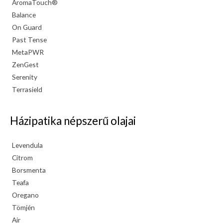
AromaTouch®
Balance
On Guard
Past Tense
MetaPWR
ZenGest
Serenity
Terrasield
Házipatika népszerű olajai
Levendula
Citrom
Borsmenta
Teafa
Oregano
Tömjén
Air