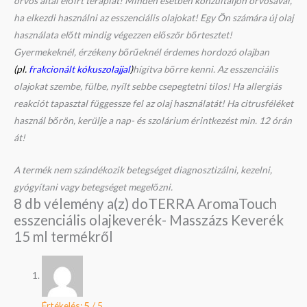
orvos által előírt terápiát! Minden esetben konzultáljon orvosával,
ha elkezdi használni az esszenciális olajokat! Egy Ön számára új olaj
használata előtt mindig végezzen először bőrtesztet!
Gyermekeknél, érzékeny bőrűeknél érdemes hordozó olajban
(pl.
frakcionált kókuszolajjal
)
hígítva bőrre kenni. Az esszenciális
olajokat szembe, fülbe, nyílt sebbe csepegtetni tilos! Ha allergiás
reakciót tapasztal függessze fel az olaj használatát! Ha citrusféléket
használ bőrön, kerülje a nap- és szolárium érintkezést min. 12 órán
át!
A termék nem szándékozik betegséget diagnosztizálni, kezelni,
gyógyítani vagy betegséget megelőzni.
8 db vélemény a(z)
doTERRA AromaTouch
esszenciális olajkeverék- Masszázs Keverék
15 ml
termékről
Értékelés:
5
/ 5