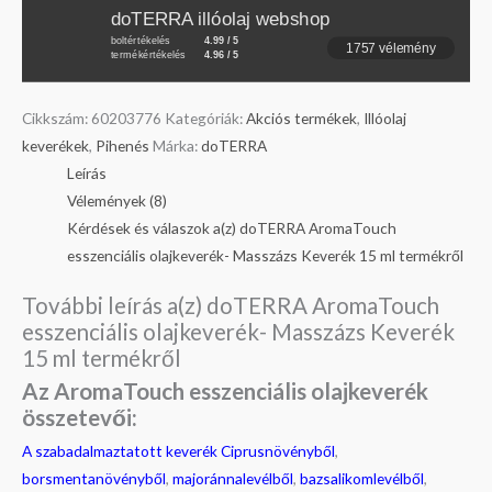
doTERRA illóolaj webshop
boltértékelés
4.99 / 5
1757 vélemény
termékértékelés
4.96 / 5
Cikkszám:
60203776
Kategóriák:
Akciós termékek
,
Illóolaj
keverékek
,
Pihenés
Márka:
doTERRA
Leírás
Vélemények (8)
Kérdések és válaszok a(z) doTERRA AromaTouch
esszenciális olajkeverék- Masszázs Keverék 15 ml termékről
További leírás a(z) doTERRA AromaTouch
esszenciális olajkeverék- Masszázs Keverék
15 ml termékről
Az AromaTouch esszenciális olajkeverék
összetevői:
A szabadalmaztatott keverék
Ciprusnövényből
,
borsmentanövényből
,
majoránnalevélből
,
bazsalikomlevélből
,