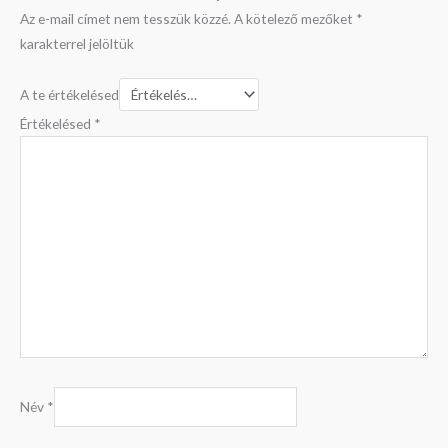
Az e-mail címet nem tesszük közzé.
A kötelező mezőket
*
karakterrel jelöltük
A te értékelésed
Értékelésed
*
Név
*