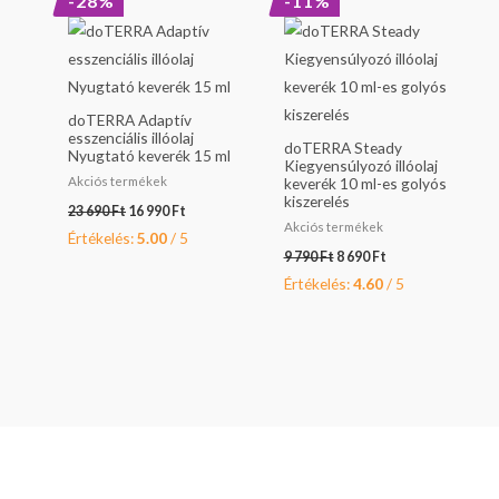
-28%
-11%
price
price
price
price
was:
is:
was:
is:
23
16
9
8
690 Ft.
990 Ft.
790 Ft.
690 Ft.
doTERRA Adaptív
esszenciális illóolaj
doTERRA Steady
Nyugtató keverék 15 ml
Kiegyensúlyozó illóolaj
Akciós termékek
keverék 10 ml-es golyós
kiszerelés
23 690
Ft
16 990
Ft
Akciós termékek
Értékelés:
5.00
/ 5
9 790
Ft
8 690
Ft
Értékelés:
4.60
/ 5