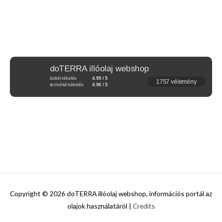
doTERRA illóolaj webshop
boltértékelés
4.99 / 5
1757 vélemény
termékértékelés
4.96 / 5
Copyright © 2026
doTERRA illóolaj webshop, információs portál az
olajok használatáról
|
Credits