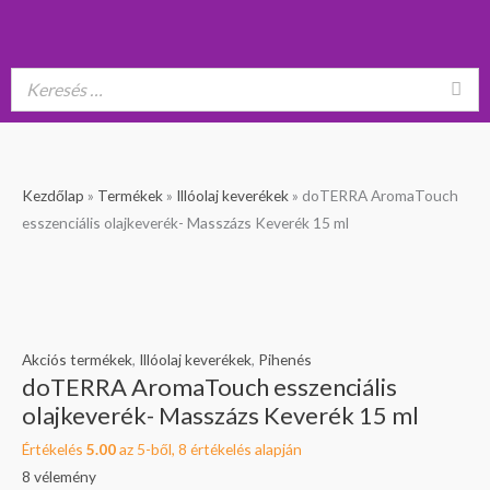
doTERRA
Original
Current
Kezdőlap
»
Termékek
»
Illóolaj keverékek
»
doTERRA AromaTouch
AromaTouch
price
price
esszenciális olajkeverék- Masszázs Keverék 15 ml
esszenciális
was:
is:
olajkeverék-
18
16
Masszázs
890 Ft.
990 Ft.
Keverék
15
Akciós termékek
,
Illóolaj keverékek
,
Pihenés
doTERRA AromaTouch esszenciális
ml
olajkeverék- Masszázs Keverék 15 ml
mennyiség
Értékelés
5.00
az 5-ből,
8
értékelés alapján
8
vélemény