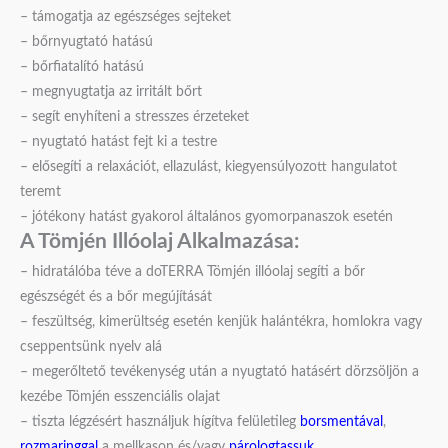
– támogatja az egészséges sejteket
– bőrnyugtató hatású
– bőrfiatalító hatású
– megnyugtatja az irritált bőrt
– segít enyhíteni a stresszes érzeteket
– nyugtató hatást fejt ki a testre
– elősegíti a relaxációt, ellazulást, kiegyensúlyozott hangulatot
teremt
– jótékony hatást gyakorol általános gyomorpanaszok esetén
A Tömjén Illóolaj Alkalmazása:
– hidratálóba téve a doTERRA Tömjén illóolaj segíti a bőr
egészségét és a bőr megújítását
– feszültség, kimerültség esetén kenjük halántékra, homlokra vagy
cseppentsünk nyelv alá
– megerőltető tevékenység után a nyugtató hatásért dörzsöljön a
kezébe Tömjén esszenciális olajat
– tiszta légzésért használjuk hígítva felületileg
borsmentával
,
rozmaringgal
a mellkason és/vagy
párologtassuk