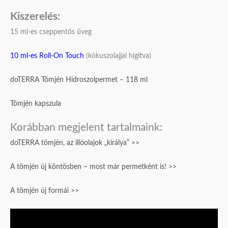
Kiszerelés:
15 ml-es cseppentős üveg
10 ml-es Roll-On Touch
(kókuszolajjal hígítva)
doTERRA Tömjén Hidroszolpermet – 118 ml
Tömjén kapszula
Korábban megjelent tartalmaink:
doTERRA tömjén, az illóolajok „királya” >>
A tömjén új köntösben – most már permetként is! >>
A tömjén új formái >>