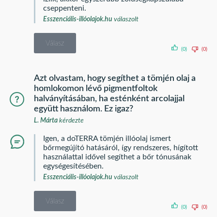
cseppenteni.
Esszenciális-illóolajok.hu
válaszolt
Válasz
(0)
(0)
Azt olvastam, hogy segíthet a tömjén olaj a
homlokomon lévő pigmentfoltok
halványításában, ha esténként arcolajjal
együtt használom. Ez igaz?
L. Márta
kérdezte
Igen, a doTERRA tömjén illóolaj ismert
bőrmegújító hatásáról, így rendszeres, hígított
használattal idővel segíthet a bőr tónusának
egységesítésében.
Esszenciális-illóolajok.hu
válaszolt
Válasz
(0)
(0)