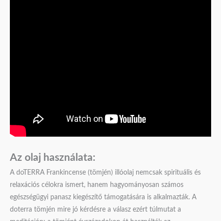
Az olaj használata:
A doTERRA Frankincense (tömjén) illóolaj nemcsak spirituális és
relaxációs célokra ismert, hanem hagyományosan számos
egészségügyi panasz kiegészítő támogatására is alkalmazták. A
doterra tömjén mire jó kérdésre a válasz ezért túlmutat a