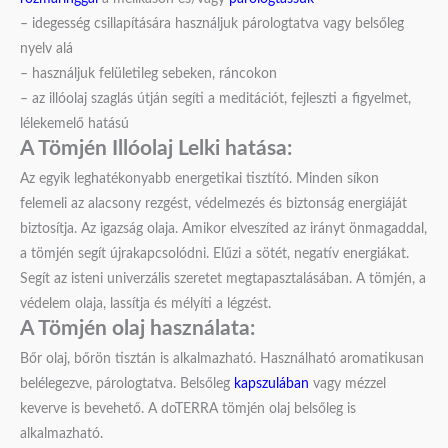
– idegesség csillapítására használjuk párologtatva vagy belsőleg
nyelv alá
– használjuk felületileg sebeken, ráncokon
– az illóolaj szaglás útján segíti a meditációt, fejleszti a figyelmet,
lélekemelő hatású
A Tömjén Illóolaj Lelki hatása:
Az egyik leghatékonyabb energetikai tisztító. Minden síkon
felemeli az alacsony rezgést, védelmezés és biztonság energiáját
biztosítja. Az igazság olaja. Amikor elveszíted az irányt önmagaddal,
a tömjén segít újrakapcsolódni. Elűzi a sötét, negatív energiákat.
Segít az isteni univerzális szeretet megtapasztalásában. A tömjén, a
védelem olaja, lassítja és mélyíti a légzést.
A Tömjén olaj használata:
Bőr olaj, bőrön tisztán is alkalmazható. Használható aromatikusan
belélegezve, párologtatva. Belsőleg
kapszulában
vagy mézzel
keverve is bevehető. A doTERRA tömjén olaj belsőleg is
alkalmazható.