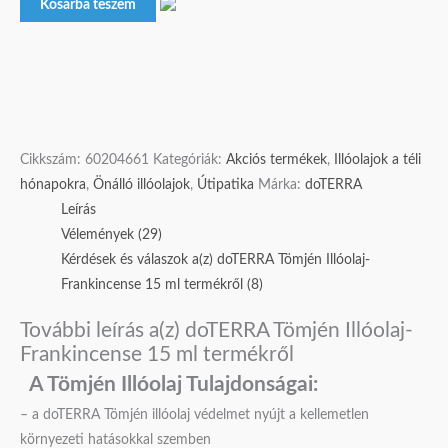
Kosárba teszem
Cikkszám:
60204661
Kategóriák:
Akciós termékek
,
Illóolajok a téli
hónapokra
,
Önálló illóolajok
,
Útipatika
Márka:
doTERRA
Leírás
Vélemények (29)
Kérdések és válaszok a(z) doTERRA Tömjén Illóolaj-
Frankincense 15 ml termékről (8)
További leírás a(z) doTERRA Tömjén Illóolaj-
Frankincense 15 ml termékről
A Tömjén Illóolaj Tulajdonságai:
– a doTERRA Tömjén illóolaj védelmet nyújt a kellemetlen
környezeti hatásokkal szemben