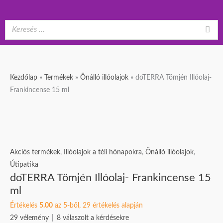
doTERRA
Original
Current
Kezdőlap
»
Termékek
»
Önálló illóolajok
»
doTERRA Tömjén Illóolaj-
Tömjén
price
price
Frankincense 15 ml
Illóolaj-
was:
is:
Frankincense
44
39
15
390 Ft.
790 Ft.
ml
mennyiség
Akciós termékek
,
Illóolajok a téli hónapokra
,
Önálló illóolajok
,
Útipatika
doTERRA Tömjén Illóolaj- Frankincense 15
ml
Értékelés
5.00
az 5-ből,
29
értékelés alapján
29
vélemény
|
8
válaszolt a kérdésekre