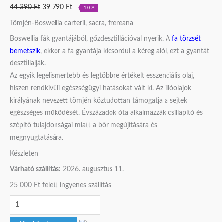
44 390
Ft
39 790
Ft
-10%
Tömjén-Boswellia carterii, sacra, frereana
Boswellia fák gyantájából, gőzdesztillációval nyerik. A
fa törzsét
bemetszik
, ekkor a fa gyantája kicsordul a kéreg alól, ezt a gyantát
desztillalják.
Az egyik legelismertebb és legtöbbre értékelt esszenciális olaj,
hiszen rendkivűli egészségügyi hatásokat vált ki. Az illóolajok
királyának nevezett tömjén köztudottan támogatja a sejtek
egészséges működését. Évszázadok óta alkalmazzák csillapító és
szépítő tulajdonságai miatt a bőr megújítására és
megnyugtatására.
Készleten
Várható szállítás:
2026. augusztus 11.
25 000 Ft felett ingyenes szállítás