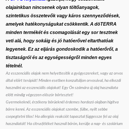
olajainkban nincsenek olyan töltőanyagok,
szintetikus összetevők vagy káros szennyeződések,
amelyek hatékonyságukat csökkentik. A dōTERRA
minden termékét és csomagolását egy sor tesztnek
veti alá, hogy sokáig és jó hatóerővel eltarthatóak
legyenek. Ez az eljárás gondoskodik a hatóerőről,
a
tisztaságról és az egységességről minden egyes
tételnél.
Az esszenciális olajok nem helyettesítik a gyógyszereket, vagy az orvos
által előírt terápiát! Minden esetben konzultáljon orvosával, ha elkezdi
használni az esszenciális olajokat! Egy Ön számára új olaj használata
előtt mindig végezzen először bőrtesztet!
Gyermekeknél, érzékeny bőrűeknél érdemes hordozó olajban hígítva
bőrre kenni. Az esszenciális olajokat szembe, fülbe, nyílt sebbe
csepegtetni tilos! Ha allergiás reakciót tapasztal függessze fel az olaj
használatát! Ha citrusféléket használ bőrön, kerülje a nap- és szolárium