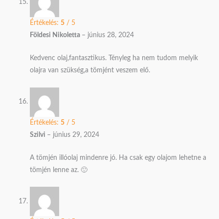
Értékelés:
5
/ 5
Földesi Nikoletta
–
június 28, 2024
Kedvenc olaj,fantasztikus. Tényleg ha nem tudom melyik
olajra van szükség,a tömjént veszem elő.
Értékelés:
5
/ 5
Szilvi
–
június 29, 2024
A tömjén illóolaj mindenre jó. Ha csak egy olajom lehetne a
tömjén lenne az. 🙂