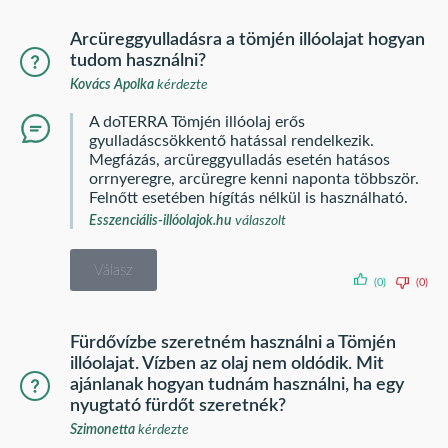
Arcüreggyulladásra a tömjén illóolajat hogyan
tudom használni?
Kovács Apolka
kérdezte
A doTERRA Tömjén illóolaj erős
gyulladáscsökkentő hatással rendelkezik.
Megfázás, arcüreggyulladás esetén hatásos
orrnyeregre, arcüregre kenni naponta többször.
Felnőtt esetében hígítás nélkül is használható.
Esszenciális-illóolajok.hu
válaszolt
Válasz
(0)
(0)
Fürdővízbe szeretném használni a Tömjén
illóolajat. Vízben az olaj nem oldódik. Mit
ajánlanak hogyan tudnám használni, ha egy
nyugtató fürdőt szeretnék?
Szimonetta
kérdezte