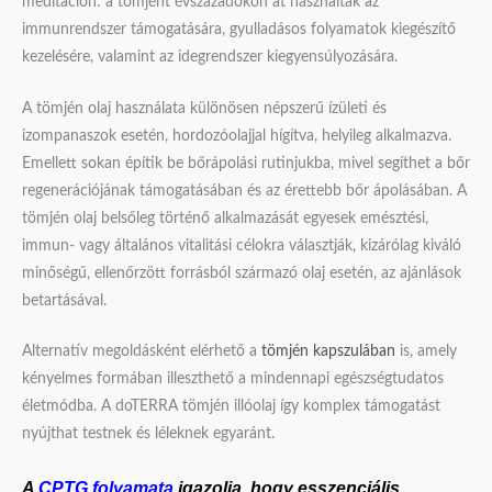
meditáción: a tömjént évszázadokon át használták az
immunrendszer támogatására, gyulladásos folyamatok kiegészítő
kezelésére, valamint az idegrendszer kiegyensúlyozására.
A tömjén olaj használata különösen népszerű ízületi és
izompanaszok esetén, hordozóolajjal hígítva, helyileg alkalmazva.
Emellett sokan építik be bőrápolási rutinjukba, mivel segíthet a bőr
regenerációjának támogatásában és az érettebb bőr ápolásában. A
tömjén olaj belsőleg történő alkalmazását egyesek emésztési,
immun- vagy általános vitalitási célokra választják, kizárólag kiváló
minőségű, ellenőrzött forrásból származó olaj esetén, az ajánlások
betartásával.
Alternatív megoldásként elérhető a
tömjén kapszulában
is, amely
kényelmes formában illeszthető a mindennapi egészségtudatos
életmódba. A doTERRA tömjén illóolaj így komplex támogatást
nyújthat testnek és léleknek egyaránt.
A
CPTG folyamata
igazolja, hogy esszenciális