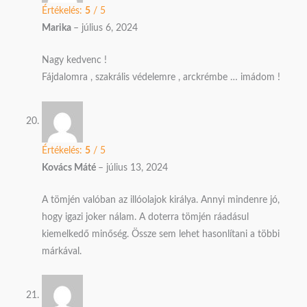
Értékelés:
5
/ 5
Marika
–
július 6, 2024
Nagy kedvenc !
Fájdalomra , szakrális védelemre , arckrémbe … imádom !
Értékelés:
5
/ 5
Kovács Máté
–
július 13, 2024
A tömjén valóban az illóolajok királya. Annyi mindenre jó,
hogy igazi joker nálam. A doterra tömjén ráadásul
kiemelkedő minőség. Össze sem lehet hasonlítani a többi
márkával.