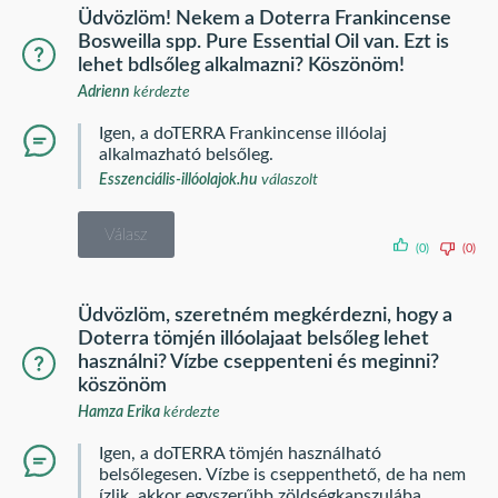
Üdvözlöm! Nekem a Doterra Frankincense
Bosweilla spp. Pure Essential Oil van. Ezt is
lehet bdlsőleg alkalmazni? Köszönöm!
Adrienn
kérdezte
Igen, a doTERRA Frankincense illóolaj
alkalmazható belsőleg.
Esszenciális-illóolajok.hu
válaszolt
Válasz
(0)
(0)
Üdvözlöm, szeretném megkérdezni, hogy a
Doterra tömjén illóolajaat belsőleg lehet
használni? Vízbe cseppenteni és meginni?
köszönöm
Hamza Erika
kérdezte
Igen, a doTERRA tömjén használható
belsőlegesen. Vízbe is cseppenthető, de ha nem
ízlik, akkor egyszerűbb zöldségkapszulába