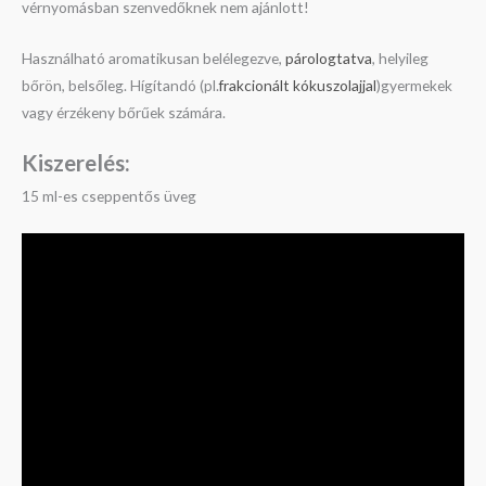
vérnyomásban szenvedőknek nem ajánlott!
Használható aromatikusan belélegezve,
párologtatva
, helyileg
bőrön, belsőleg. Hígítandó (pl.
frakcionált kókuszolajjal
)gyermekek
vagy érzékeny bőrűek számára.
Kiszerelés:
15 ml-es cseppentős üveg