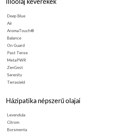
Illóolaj keverékek
Deep Blue
Air
AromaTouch®
Balance
On Guard
Past Tense
MetaPWR
ZenGest
Serenity
Terrasield
Házipatika népszerű olajai
Levendula
Citrom
Borsmenta