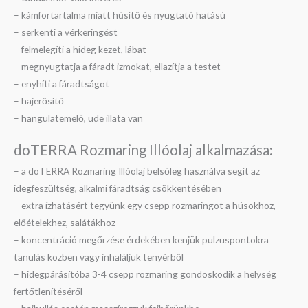
– kámfortartalma miatt hűsítő és nyugtató hatású
– serkenti a vérkeringést
– felmelegíti a hideg kezet, lábat
– megnyugtatja a fáradt izmokat, ellazítja a testet
– enyhíti a fáradtságot
– hajerősítő
– hangulatemelő, üde illata van
doTERRA Rozmaring Illóolaj alkalmazása:
– a doTERRA Rozmaring Illóolaj belsőleg használva segít az
idegfeszültség, alkalmi fáradtság csökkentésében
– extra ízhatásért tegyünk egy csepp rozmaringot a húsokhoz,
előételekhez, salátákhoz
– koncentráció megőrzése érdekében kenjük pulzuspontokra
tanulás közben vagy inhaláljuk tenyérből
– hidegpárásítóba 3-4 csepp rozmaring gondoskodik a helység
fertőtlenítéséről