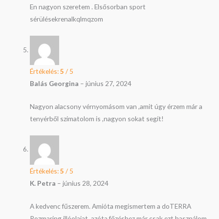
En nagyon szeretem . Elsősorban sport
sérülésekrenalkqlmqzom
Értékelés:
5
/ 5
Balás Georgina
–
június 27, 2024
Nagyon alacsony vérnyomásom van ,amit úgy érzem már a
tenyérből szimatolom is ,nagyon sokat segít!
Értékelés:
5
/ 5
K. Petra
–
június 28, 2024
A kedvenc fűszerem. Amióta megismertem a doTERRA
Rozmaring illóolajat, azóta főzéshez már csak ezt használom.