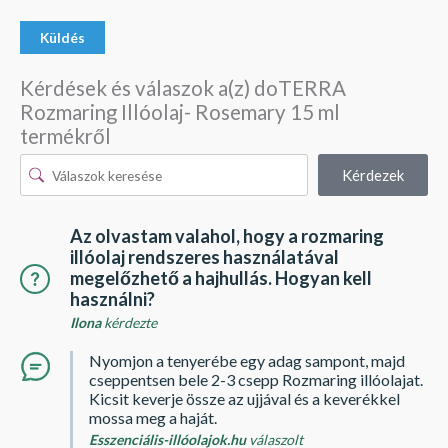
Kérdések és válaszok a(z) doTERRA
Rozmaring Illóolaj- Rosemary 15 ml
termékről
Kérdezek
Az olvastam valahol, hogy a rozmaring
illóolaj rendszeres használatával
megelőzhető a hajhullás. Hogyan kell
használni?
Ilona
kérdezte
Nyomjon a tenyerébe egy adag sampont, majd
cseppentsen bele 2-3 csepp Rozmaring illóolajat.
Kicsit keverje össze az ujjával és a keverékkel
mossa meg a haját.
Esszenciális-illóolajok.hu
válaszolt