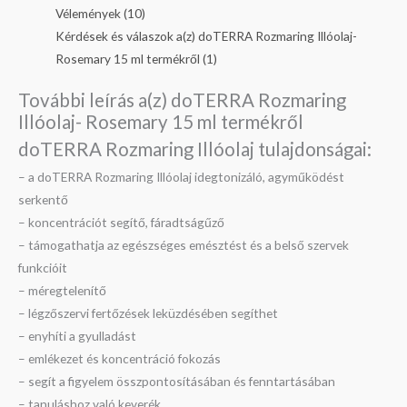
Vélemények (10)
Kérdések és válaszok a(z) doTERRA Rozmaring Illóolaj-
Rosemary 15 ml termékről (1)
További leírás a(z) doTERRA Rozmaring
Illóolaj- Rosemary 15 ml termékről
doTERRA Rozmaring Illóolaj tulajdonságai:
– a doTERRA Rozmaring Illóolaj idegtonizáló, agyműködést
serkentő
– koncentrációt segítő, fáradtságűző
– támogathatja az egészséges emésztést és a belső szervek
funkcióit
– méregtelenítő
– légzőszervi fertőzések leküzdésében segíthet
– enyhíti a gyulladást
– emlékezet és koncentráció fokozás
– segít a figyelem összpontosításában és fenntartásában
– tanuláshoz való keverék