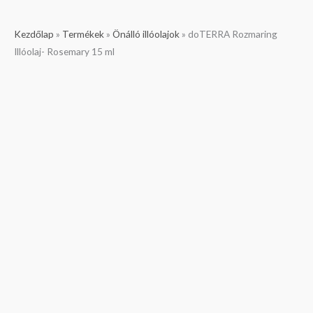
doTERRA
Kezdőlap
»
Termékek
»
Önálló illóolajok
»
doTERRA Rozmaring
Rozmaring
Illóolaj- Rosemary 15 ml
Illóolaj-
Rosemary
15
ml
mennyiség