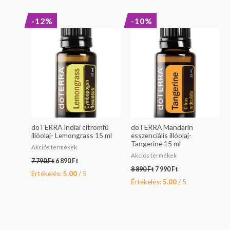
Original
Current
Original
Current
-12%
-10%
price
price
price
price
was:
is:
was:
is:
7
6
8
7
790 Ft.
890 Ft.
890 Ft.
990 Ft.
doTERRA Indiai citromfű
doTERRA Mandarin
illóolaj- Lemongrass 15 ml
esszenciális illóolaj-
Tangerine 15 ml
Akciós termékek
Akciós termékek
7 790
Ft
6 890
Ft
8 890
Ft
7 990
Ft
Értékelés:
5.00
/ 5
Értékelés:
5.00
/ 5