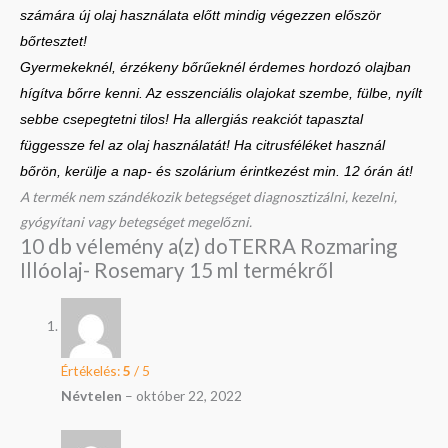
számára új olaj használata előtt mindig végezzen először
bőrtesztet!
Gyermekeknél, érzékeny bőrűeknél érdemes hordozó olajban
hígítva bőrre kenni. Az esszenciális olajokat szembe, fülbe, nyílt
sebbe csepegtetni tilos! Ha allergiás reakciót tapasztal
függessze fel az olaj használatát! Ha citrusféléket használ
bőrön, kerülje a nap- és szolárium érintkezést min. 12 órán át!
A termék nem szándékozik betegséget diagnosztizálni, kezelni,
gyógyítani vagy betegséget megelőzni.
10 db vélemény a(z)
doTERRA Rozmaring
Illóolaj- Rosemary 15 ml
termékről
Értékelés:
5
/ 5
Névtelen
–
október 22, 2022