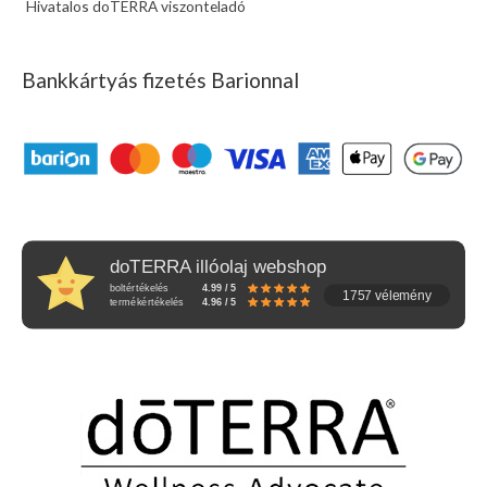
Hivatalos doTERRA viszonteladó
Bankkártyás fizetés Barionnal
doTERRA illóolaj webshop
boltértékelés
4.99 / 5
1757 vélemény
termékértékelés
4.96 / 5