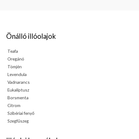
Önálló illóolajok
Teafa
Oregánó
Tömjén
Levendula
Vadnarancs
Eukaliptusz
Borsmenta
Citrom
Szibériai fenyő
Szegfűszeg