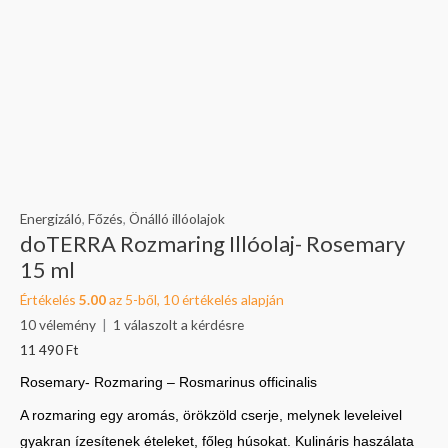
Energizáló
,
Főzés
,
Önálló illóolajok
doTERRA Rozmaring Illóolaj- Rosemary
15 ml
Értékelés
5.00
az 5-ből,
10
értékelés alapján
10
vélemény
|
1
válaszolt a kérdésre
11 490
Ft
Rosemary- Rozmaring –
Rosmarinus officinalis
A rozmaring egy aromás, örökzöld cserje, melynek leveleivel
gyakran ízesítenek ételeket, főleg húsokat. Kulináris haszálata