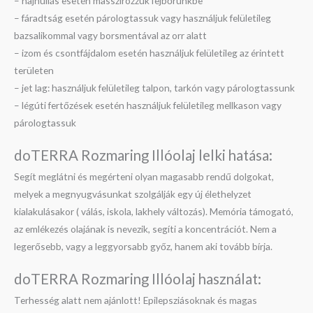
– hajhullás esetén masszírozzuk fejbőrünkbe
– fáradtság esetén párologtassuk vagy használjuk felületileg
bazsalikommal vagy borsmentával az orr alatt
– izom és csontfájdalom esetén használjuk felületileg az érintett
területen
– jet lag: használjuk felületileg talpon, tarkón vagy párologtassunk
– légúti fertőzések esetén használjuk felületileg mellkason vagy
párologtassuk
doTERRA Rozmaring Illóolaj lelki hatása:
Segít meglátni és megérteni olyan magasabb rendű dolgokat,
melyek a megnyugvásunkat szolgálják egy új élethelyzet
kialakulásakor ( válás, iskola, lakhely változás). Memória támogató,
az emlékezés olajának is nevezik, segíti a koncentrációt. Nem a
legerősebb, vagy a leggyorsabb győz, hanem aki tovább bírja.
doTERRA Rozmaring Illóolaj használat:
Terhesség alatt nem ajánlott! Epilepsziásoknak és magas