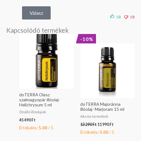
Válasz
(0)
(0)
Kapcsolódó termékek
Original
Current
-10%
price
price
was:
is:
13
11
290 Ft.
990 Ft.
doTERRA Olasz
szalmagyopár illóolaj-
doTERRA Majoránna
Helichrysum 5 ml
illóolaj- Marjoram 15 ml
Önálló illóolajok
Akciós termékek
45 490
Ft
13 290
Ft
11 990
Ft
Értékelés:
5.00
/ 5
Értékelés:
5.00
/ 5