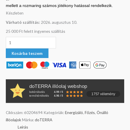
mellett a rozmaring számos jótékony hatással rendelkezik.
Készleten
Várható szállítás:
2026. augusztus 10.
25 000 Ft felett ingyenes szállítás
Kosárba teszem
doTERRA illóolaj webshop
boltértékelés
4.99 / 5
1757 vélemény
termékértékelés
4.96 / 5
Cikkszám:
60204694
Kategóriák:
Energizáló
,
Főzés
,
Önálló
illóolajok
Márka:
doTERRA
Leírás