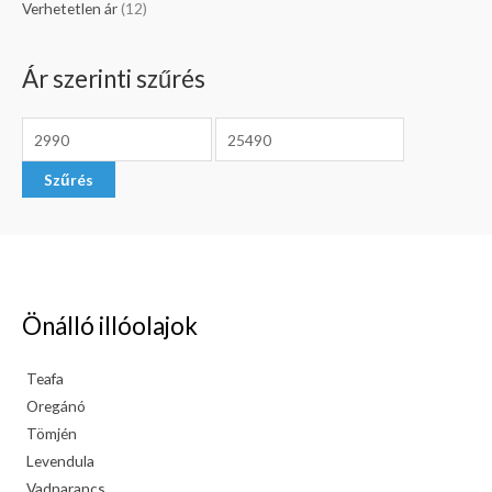
Verhetetlen ár
(12)
Ár szerinti szűrés
Szűrés
Önálló illóolajok
Teafa
Oregánó
Tömjén
Levendula
Vadnarancs