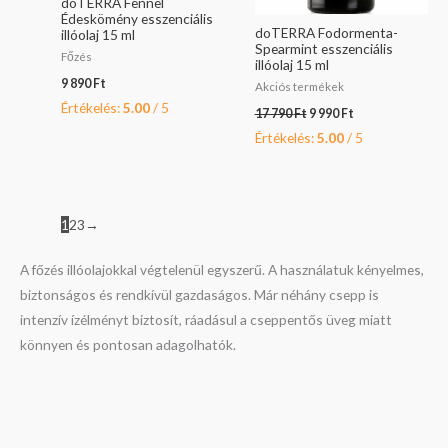
doTERRA Fennel
Édeskömény esszenciális
doTERRA Fodormenta-
illóolaj 15 ml
Spearmint esszenciális
Főzés
illóolaj 15 ml
9 890
Ft
Akciós termékek
Értékelés:
5.00
/ 5
17 790
Ft
9 990
Ft
Értékelés:
5.00
/ 5
1
2
3
→
A főzés illóolajokkal végtelenül egyszerű. A használatuk kényelmes,
biztonságos és rendkívül gazdaságos. Már néhány csepp is
intenzív ízélményt biztosít, ráadásul a cseppentős üveg miatt
könnyen és pontosan adagolhatók.