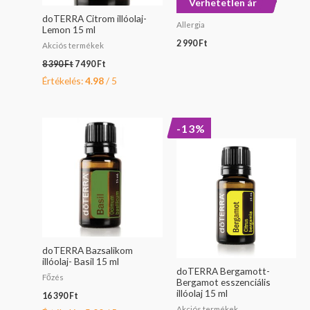
ÚJ
Verhetetlen ár
Lemon 5 ml
doTERRA Citrom illóolaj-
Allergia
Lemon 15 ml
2 990
Ft
Akciós termékek
8 390
Ft
7 490
Ft
Értékelés:
4.98
/ 5
Original
Current
-13%
price
price
was:
is:
22
19
990 Ft.
990 Ft.
doTERRA Bazsalikom
illóolaj- Basil 15 ml
doTERRA Bergamott-
Főzés
Bergamot esszenciális
illóolaj 15 ml
16 390
Ft
Akciós termékek