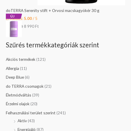
doTERRA Serenity stift + Orvosi macskagyökér 30 g
ÚJ
Értékelés:
5.00
/ 5
10 990
Ft
8 990
Ft
Szűrés termékkategóriák szerint
Akciós termékek
(121)
Allergia
(11)
Deep Blue
(6)
do TERRA csomagok
(21)
Életmódváltás
(39)
Érzelmi olajok
(20)
Felhasználási terület szerint
(241)
Aktív
(43)
Energizáló
(87)