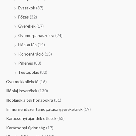
Évszakok
(37)
Főzés
(32)
Gyerekek
(17)
Gyomorpanaszokra
(24)
Háztartás
(14)
Koncentráció
(15)
Pihenés
(83)
Testápolás
(82)
Gyermekkollekció
(16)
Illóolaj keverékek
(130)
Illóolajok a téli hónapokra
(51)
Immunrendszer támogatása gyerekeknek
(19)
Karácsonyi ajándék ötletek
(63)
Karácsonyi újdonság
(17)