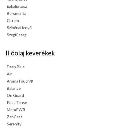
Eukaliptusz
Borsmenta
Citrom
Szibériai fenyő
Szegfűszeg
Illóolaj keverékek
Deep Blue
Air
AromaTouch®
Balance
On Guard
Past Tense
MetaPWR
ZenGest
Serenity