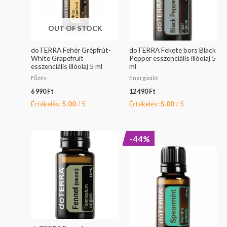
OUT OF STOCK
doTERRA Fehér Grépfrút-
doTERRA Fekete bors Black
White Grapefruit
Pepper esszenciális illóolaj 5
esszenciális illóolaj 5 ml
ml
Főzés
Energizáló
6 990
Ft
12 490
Ft
Értékelés:
5.00
/ 5
Értékelés:
5.00
/ 5
Original
Current
-44%
price
price
was:
is:
17
9
790 Ft.
990 Ft.