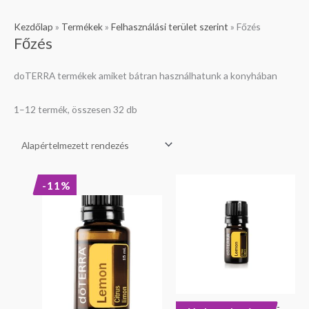
Kezdőlap
»
Termékek
»
Felhasználási terület szerint
»
Főzés
Főzés
doTERRA termékek amiket bátran használhatunk a konyhában
1–12 termék, összesen 32 db
Original
Current
-11%
price
price
was:
is:
8
7
390 Ft.
490 Ft.
doTERRA Citrom illóolaj-