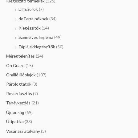
Kiegészítő termékek
(125)
Diffúzorok
(7)
doTerra nőknek
(34)
Kiegészítők
(14)
Személyes higiénia
(49)
Táplálékkiegészítők
(50)
Méregtelenítés
(24)
On Guard
(15)
Önálló illóolajok
(107)
Párologtatók
(3)
Rovarriasztás
(7)
Tanévkezdés
(21)
Újdonság
(69)
Útipatika
(33)
Vásárlási utalvány
(3)