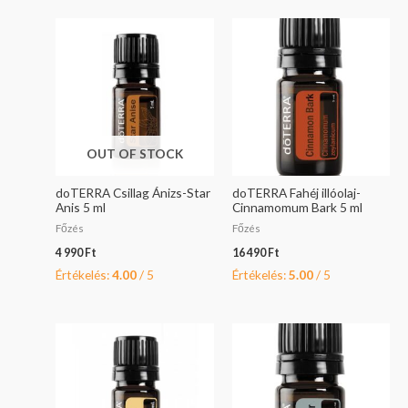
OUT OF STOCK
doTERRA Csillag Ánizs-Star
doTERRA Fahéj illóolaj-
Anis 5 ml
Cinnamomum Bark 5 ml
Főzés
Főzés
4 990
Ft
16 490
Ft
Értékelés:
4.00
/ 5
Értékelés:
5.00
/ 5