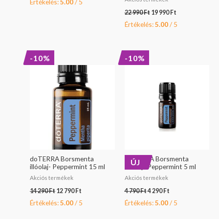
Értékelés:
5.00
/ 5
22 990
Ft
19 990
Ft
Értékelés:
5.00
/ 5
Original
Current
Original
Current
-10%
-10%
price
price
price
price
was:
is:
was:
is:
14
12
4
4
290 Ft.
790 Ft.
790 Ft.
290 Ft.
doTERRA Borsmenta
doTERRA Borsmenta
ÚJ
illóolaj- Peppermint 15 ml
illóolaj- Peppermint 5 ml
Akciós termékek
Akciós termékek
14 290
Ft
12 790
Ft
4 790
Ft
4 290
Ft
Értékelés:
5.00
/ 5
Értékelés:
5.00
/ 5