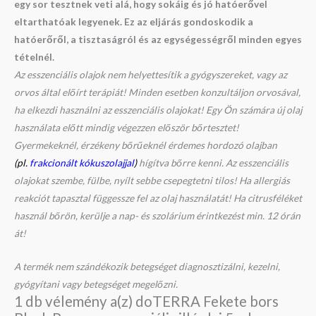
egy sor tesztnek veti alá, hogy sokáig és jó hatóerővel
eltarthatóak legyenek. Ez az eljárás gondoskodik a
hatóerőről, a tisztaságról és az egységességről minden egyes
tételnél.
Az esszenciális olajok nem helyettesítik a gyógyszereket, vagy az
orvos által előírt terápiát! Minden esetben konzultáljon orvosával,
ha elkezdi használni az esszenciális olajokat! Egy Ön számára új olaj
használata előtt mindig végezzen először bőrtesztet!
Gyermekeknél, érzékeny bőrűeknél érdemes hordozó olajban
(pl.
frakcionált kókuszolajjal
)
hígítva bőrre kenni. Az esszenciális
olajokat szembe, fülbe, nyílt sebbe csepegtetni tilos! Ha allergiás
reakciót tapasztal függessze fel az olaj használatát! Ha citrusféléket
használ bőrön, kerülje a nap- és szolárium érintkezést min. 12 órán
át!
A termék nem szándékozik betegséget diagnosztizálni, kezelni,
gyógyítani vagy betegséget megelőzni.
1 db vélemény a(z)
doTERRA Fekete bors