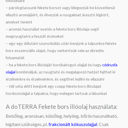
fokozására
– párologtassunk fekete borsot vagy lélegezzük be közvetlenül
ellazító aromájáért, és élvezzük a nyugalmat árasztó légkört,
amelyet teremt
– aromás használat esetén a fekete bors illóolaja segít
megnyugtatni a feszült érzéseket
– egy-egy délutáni szunyókálás után kenjünk a talpunkra fekete
bors esszenciális olajat, hogy serkentsük vele az ébredés
folyamatát
– ha a fekete bors illóolaját borókabogyó olajjal és/vagy
cédrusfa
olajjal
kombináljuk, az nyugtató és megalapozó hatást fejthet ki
érzékeinkre és érzelmeinkre, és segíthet leállni és ellazulni
– téli séta előtt kenjünk egy csepp fekete bors illóolajat
hordozóolajjal a talpakra, hogy melegen tartsuk a lábunkat
A doTERRA Fekete bors illóolaj használata:
Belsőleg, aromásan, külsőleg, helyileg, bőrön használható,
hígítani szükséges, pl.
frakcionált kókuszolajjal
. Csak