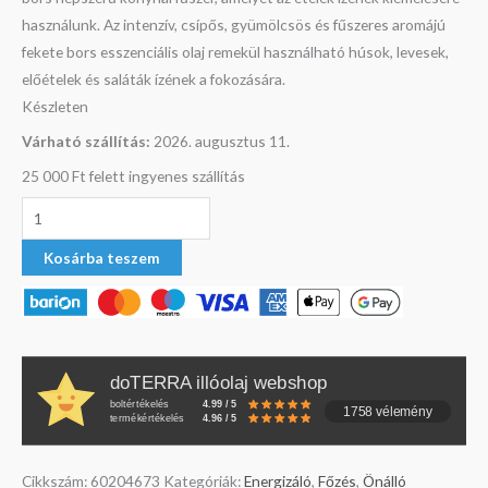
használunk. Az intenzív, csípős, gyümölcsös és fűszeres aromájú
fekete bors esszenciális olaj remekül használható húsok, levesek,
előételek és saláták ízének a fokozására.
Készleten
Várható szállítás:
2026. augusztus 11.
25 000 Ft felett ingyenes szállítás
Kosárba teszem
doTERRA illóolaj webshop
boltértékelés
4.99 / 5
1758 vélemény
termékértékelés
4.96 / 5
Cikkszám:
60204673
Kategóriák:
Energizáló
,
Főzés
,
Önálló