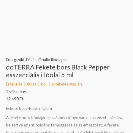
Energizáló
,
Főzés
,
Önálló illóolajok
doTERRA Fekete bors Black Pepper
esszenciális illóolaj 5 ml
Értékelés
5.00
az 5-ből,
1
értékelés alapján
1
vélemény
12 490
Ft
Fekete bors-Piper nigrum
A fekete bors illóolajának számos előnye van a szervezet számára,
beleértve az antioxidáns támogatást és az emésztést. A fekete
bors népszerű konyhai fűszer, amelyet az ételek ízének kiemelésére