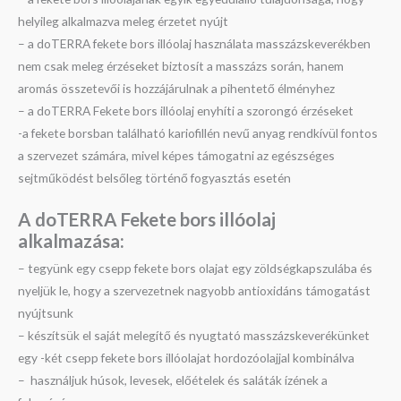
helyileg alkalmazva meleg érzetet nyújt
– a doTERRA fekete bors illóolaj használata masszázskeverékben
nem csak meleg érzéseket biztosít a masszázs során, hanem
aromás összetevői is hozzájárulnak a pihentető élményhez
– a doTERRA Fekete bors illóolaj enyhíti a szorongó érzéseket
-a fekete borsban található kariofillén nevű anyag rendkívül fontos
a szervezet számára, mivel képes támogatni az egészséges
sejtműködést belsőleg történő fogyasztás esetén
A doTERRA Fekete bors illóolaj
a
lkalmazása:
– tegyünk egy csepp fekete bors olajat egy zöldségkapszulába és
nyeljük le, hogy a szervezetnek nagyobb antioxidáns támogatást
nyújtsunk
– készítsük el saját melegítő és nyugtató masszázskeverékünket
egy -két csepp fekete bors illóolajat hordozóolajjal kombinálva
– használjuk húsok, levesek, előételek és saláták ízének a