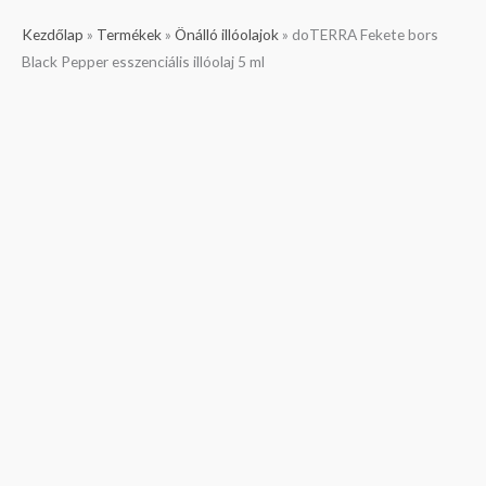
doTERRA
Kezdőlap
»
Termékek
»
Önálló illóolajok
»
doTERRA Fekete bors
Fekete
Black Pepper esszenciális illóolaj 5 ml
bors
Black
Pepper
esszenciális
illóolaj
5
ml
mennyiség