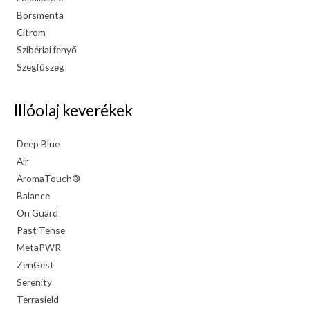
Borsmenta
Citrom
Szibériai fenyő
Szegfűszeg
Illóolaj keverékek
Deep Blue
Air
AromaTouch®
Balance
On Guard
Past Tense
MetaPWR
ZenGest
Serenity
Terrasield