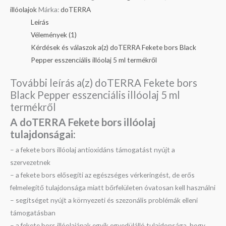
illóolajok
Márka:
doTERRA
Leírás
Vélemények (1)
Kérdések és válaszok a(z) doTERRA Fekete bors Black
Pepper esszenciális illóolaj 5 ml termékről
További leírás a(z) doTERRA Fekete bors
Black Pepper esszenciális illóolaj 5 ml
termékről
A doTERRA Fekete bors illóolaj
tulajdonságai:
– a fekete bors illóolaj antioxidáns támogatást nyújt a
szervezetnek
– a fekete bors elősegíti az egészséges vérkeringést, de erős
felmelegítő tulajdonsága miatt bőrfelületen óvatosan kell használni
– segítséget nyújt a környezeti és szezonális problémák elleni
támogatásban
– a fekete bors illóolajának egyik egyedülálló tulajdonsága, hogy