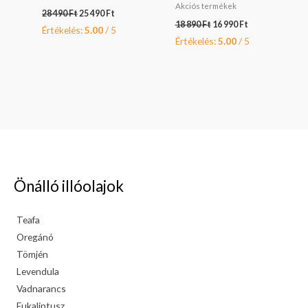
Akciós termékek
28 490
Ft
25 490
Ft
18 890
Ft
16 990
Ft
Értékelés:
5.00
/ 5
Értékelés:
5.00
/ 5
Önálló illóolajok
Teafa
Oregánó
Tömjén
Levendula
Vadnarancs
Eukaliptusz