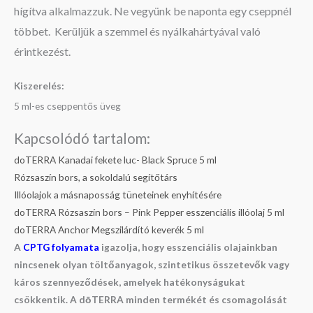
hígítva alkalmazzuk. Ne vegyünk be naponta egy cseppnél
többet. Kerüljük a szemmel és nyálkahártyával való
érintkezést.
Kiszerelés:
5 ml-es cseppentős üveg
Kapcsolódó tartalom:
doTERRA Kanadai fekete luc- Black Spruce 5 ml
Rózsaszín bors, a sokoldalú segítőtárs
Illóolajok a másnaposság tüneteinek enyhítésére
doTERRA Rózsaszín bors – Pink Pepper esszenciális illóolaj 5 ml
doTERRA Anchor Megszilárdító keverék 5 ml
A
CPTG folyamata
igazolja, hogy esszenciális olajainkban
nincsenek olyan töltőanyagok, szintetikus összetevők vagy
káros szennyeződések, amelyek hatékonyságukat
csökkentik. A dōTERRA minden termékét és csomagolását