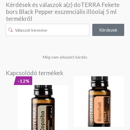
Kérdések és válaszok a(z) doTERRA Fekete
bors Black Pepper esszenciális illóolaj 5 ml
termékről
Kérdezek
Még nem érkezett kérdés
Kapcsolódó termékek
Original
Current
-12%
price
price
was:
is:
20
18
990 Ft.
390 Ft.