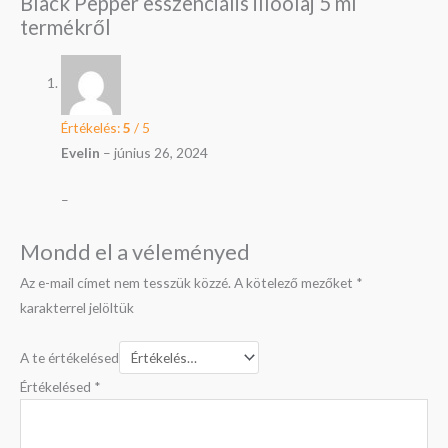
Black Pepper esszenciális illóolaj 5 ml
termékről
Értékelés:
5
/ 5
Evelin
–
június 26, 2024
–
Mondd el a véleményed
Az e-mail címet nem tesszük közzé.
A kötelező mezőket
*
karakterrel jelöltük
A te értékelésed
Értékelésed
*