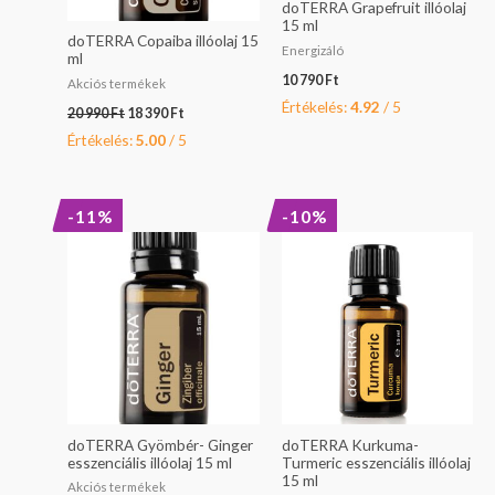
doTERRA Grapefruit illóolaj
15 ml
doTERRA Copaiba illóolaj 15
Energizáló
ml
10 790
Ft
Akciós termékek
Értékelés:
4.92
/ 5
20 990
Ft
18 390
Ft
Értékelés:
5.00
/ 5
Original
Current
Original
Current
-11%
-10%
price
price
price
price
was:
is:
was:
is:
28
25
18
16
490 Ft.
490 Ft.
890 Ft.
990 Ft.
doTERRA Gyömbér- Ginger
doTERRA Kurkuma-
esszenciális illóolaj 15 ml
Turmeric esszenciális illóolaj
15 ml
Akciós termékek