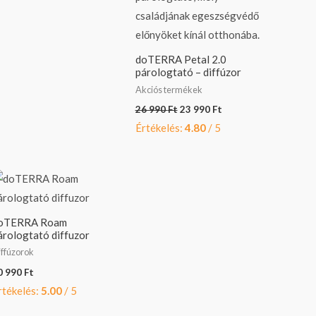
doTERRA Petal 2.0
párologtató – diffúzor
Akciós termékek
26 990
Ft
23 990
Ft
Értékelés:
4.80
/ 5
oTERRA Roam
árologtató diffuzor
ffúzorok
0 990
Ft
rtékelés:
5.00
/ 5