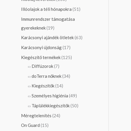
Illóolajok a téli hónapokra
(51)
Immunrendszer támogatása
gyerekeknek
(19)
Karácsonyi ajándék ötletek
(63)
Karácsonyi újdonság
(17)
Kiegészítő termékek
(125)
Diffúzorok
(7)
doTerra nőknek
(34)
Kiegészítők
(14)
Személyes higiénia
(49)
Táplálékkiegészítők
(50)
Méregtelenítés
(24)
On Guard
(15)