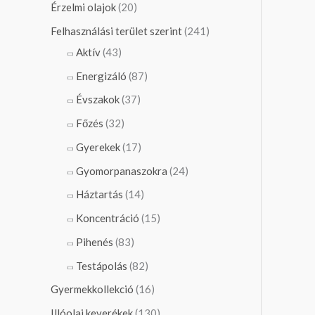
Érzelmi olajok
(20)
Felhasználási terület szerint
(241)
Aktív
(43)
Energizáló
(87)
Évszakok
(37)
Főzés
(32)
Gyerekek
(17)
Gyomorpanaszokra
(24)
Háztartás
(14)
Koncentráció
(15)
Pihenés
(83)
Testápolás
(82)
Gyermekkollekció
(16)
Illóolaj keverékek
(130)