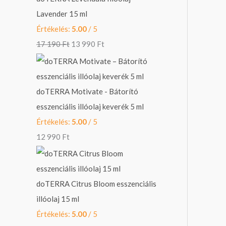
k
w
s
Lavender 15 ml
e
a
:
Értékelés:
5.00
/ 5
z
s
1
17 190
Ft
13 990
Ft
ő
:
3
r
1
9
e
7
9
doTERRA Motivate - Bátorító
:
1
0
esszenciális illóolaj keverék 5 ml
9
Értékelés:
5.00
/ 5
0
F
12 990
Ft
t
F
.
t
.
doTERRA Citrus Bloom esszenciális
illóolaj 15 ml
Értékelés:
5.00
/ 5