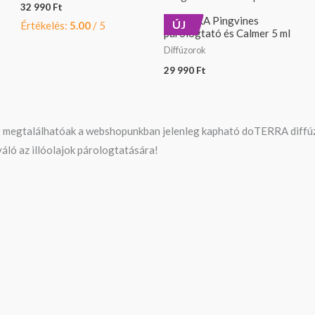
32 990
Ft
doTERRA Pingvines
ÚJ
Értékelés:
5.00
/ 5
párologtató és Calmer 5 ml
Diffúzorok
29 990
Ft
t megtalálhatóak a webshopunkban jelenleg kapható doTERRA diffú
váló az illóolajok párologtatására!