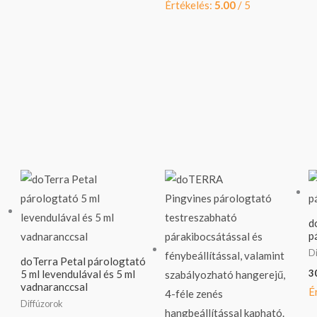
Értékelés:
5.00
/ 5
d
p
Di
doTerra Petal párologtató
3
5 ml levendulával és 5 ml
vadnaranccsal
É
Diffúzorok