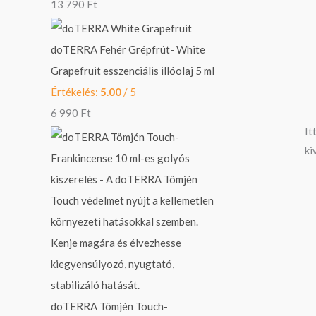
13 790
Ft
doTERRA Fehér Grépfrút- White
Grapefruit esszenciális illóolaj 5 ml
Értékelés:
5.00
/ 5
6 990
Ft
It
ki
doTERRA Tömjén Touch-