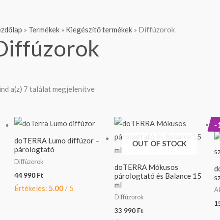
zdőlap
»
Termékek
»
Kiegészítő termékek
»
Diffúzorok
Diffúzorok
nd a(z) 7 találat megjelenítve
-
doTERRA Lumo diffúzor –
OUT OF STOCK
párologtató
Diffúzorok
doTERRA Mókusos
d
44 990
Ft
párologtató és Balance 15
s
ml
Értékelés:
5.00
/ 5
A
Diffúzorok
1
33 990
Ft