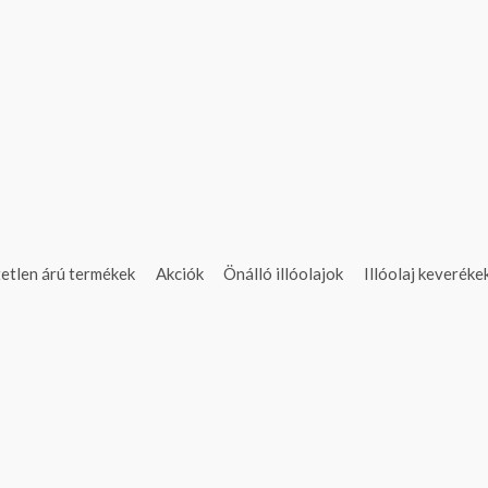
etlen árú termékek
Akciók
Önálló illóolajok
Illóolaj keveréke