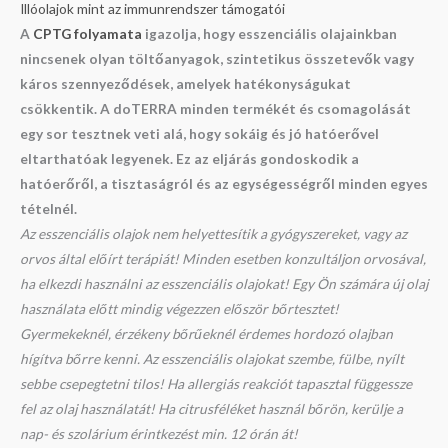
Illóolajok mint az immunrendszer támogatói
A
CPTG folyamata
igazolja, hogy esszenciális olajainkban
nincsenek olyan töltőanyagok, szintetikus összetevők vagy
káros szennyeződések, amelyek hatékonyságukat
csökkentik. A doTERRA minden termékét és csomagolását
egy sor tesztnek veti alá, hogy sokáig és jó hatóerővel
eltarthatóak legyenek. Ez az eljárás gondoskodik a
hatóerőről,
a tisztaságról és az egységességről minden egyes
tételnél.
Az esszenciális olajok nem helyettesítik a gyógyszereket, vagy az
orvos által előírt terápiát! Minden esetben konzultáljon orvosával,
ha elkezdi használni az esszenciális olajokat! Egy Ön számára új olaj
használata előtt mindig végezzen először bőrtesztet!
Gyermekeknél, érzékeny bőrűeknél érdemes hordozó olajban
hígítva bőrre kenni. Az esszenciális olajokat szembe, fülbe, nyílt
sebbe csepegtetni tilos! Ha allergiás reakciót tapasztal függessze
fel az olaj használatát! Ha citrusféléket használ bőrön, kerülje a
nap- és szolárium érintkezést min. 12 órán át!