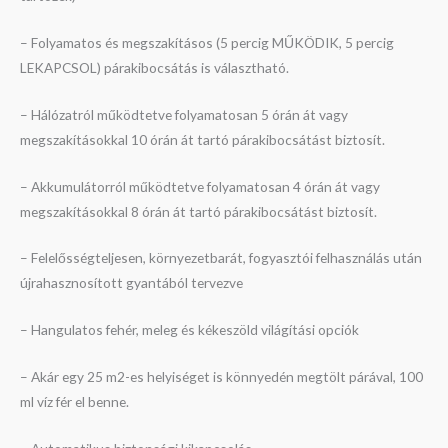
– Folyamatos és megszakításos (5 percig MŰKÖDIK, 5 percig
LEKAPCSOL) párakibocsátás is választható.
– Hálózatról működtetve folyamatosan 5 órán át vagy
megszakításokkal 10 órán át tartó párakibocsátást biztosít.
– Akkumulátorról működtetve folyamatosan 4 órán át vagy
megszakításokkal 8 órán át tartó párakibocsátást biztosít.
– Felelősségteljesen, környezetbarát, fogyasztói felhasználás után
újrahasznosított gyantából tervezve
– Hangulatos fehér, meleg és kékeszöld világítási opciók
– Akár egy 25 m2-es helyiséget is könnyedén megtölt párával, 100
ml víz fér el benne.