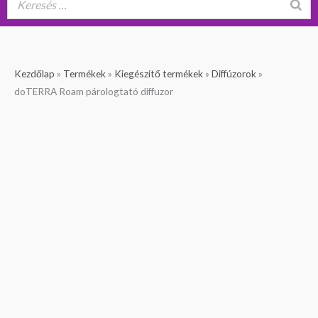
doTERRA
Kezdőlap
»
Termékek
»
Kiegészítő termékek
»
Diffúzorok
»
Roam
doTERRA Roam párologtató diffuzor
párologtató
diffuzor
mennyiség