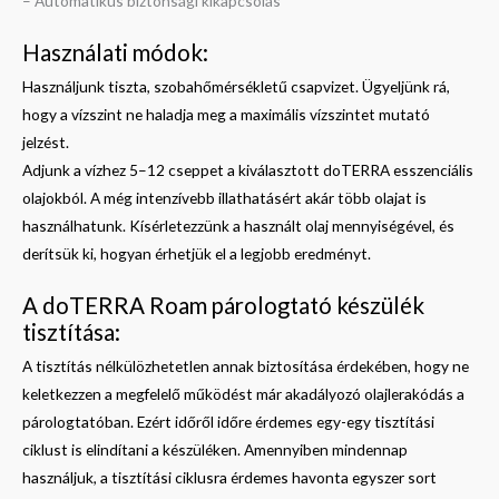
– Automatikus biztonsági kikapcsolás
Használati módok:
Használjunk tiszta, szobahőmérsékletű csapvizet. Ügyeljünk rá,
hogy a vízszint ne haladja meg a maximális vízszintet mutató
jelzést.
Adjunk a vízhez 5–12 cseppet a kiválasztott doTERRA esszenciális
olajokból. A még intenzívebb illathatásért akár több olajat is
használhatunk. Kísérletezzünk a használt olaj mennyiségével, és
derítsük ki, hogyan érhetjük el a legjobb eredményt.
A doTERRA Roam párologtató készülék
tisztítása:
A tisztítás nélkülözhetetlen annak biztosítása érdekében, hogy ne
keletkezzen a megfelelő működést már akadályozó olajlerakódás a
párologtatóban. Ezért időről időre érdemes egy-egy tisztítási
ciklust is elindítani a készüléken. Amennyiben mindennap
használjuk, a tisztítási ciklusra érdemes havonta egyszer sort