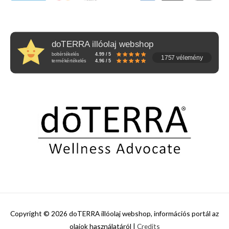
doTERRA illóolaj webshop
boltértékelés
4.99 / 5
1757 vélemény
termékértékelés
4.96 / 5
Copyright © 2026
doTERRA illóolaj webshop, információs portál az
olajok használatáról
|
Credits