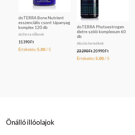
doTERRA Bone Nutrient
esszenciális csont tápanyag
doTERRA Phytoestrogen
komplex 120 db
életre szóló komplexum 60
doTerra nőknek
db
11 390
Ft
Akciós termékek
Értékelés:
5.00
/ 5
23 290
Ft
20 990
Ft
Értékelés:
5.00
/ 5
Önálló illóolajok