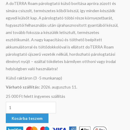
A doTERRA Roam párologtató külső borítása apróra zúzott és
simára csiszolt, természetes kőből készül, így minden készülék
egyedi külsőt kap. A párologtató többi része környezetbarát,
fogyasztói felhasználás után újrahasznosított gyantából készül,
ami tovább fokozza a készülék letisztult, természetes
esztétikumát. A nagy kapacitású és tölthető beépített
akkumulátorral és töltődokkolóval is ellátott doTERRA Roam
párologtató újszerű vezeték nélküli, hordozható párologtatási
élményt nyújt – ezáltal tökéletes bármilyen otthoni vagy irodai
helyiségben való használatra!
Külső raktáron (3 -5 munkanap)
Várható szállítás:
2026. augusztus 11.
25 000 Ft felett ingyenes szállítás
Kosárba teszem