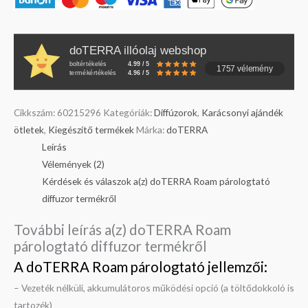
doTERRA illóolaj webshop
boltértékelés
4.99 / 5
1757 vélemény
termékértékelés
4.96 / 5
Cikkszám:
60215296
Kategóriák:
Diffúzorok
,
Karácsonyi ajándék
ötletek
,
Kiegészítő termékek
Márka:
doTERRA
Leírás
Vélemények (2)
Kérdések és válaszok a(z) doTERRA Roam párologtató
diffuzor termékről
További leírás a(z) doTERRA Roam
párologtató diffuzor termékről
A doTERRA Roam párologtató jellemzői:
– Vezeték nélküli, akkumulátoros működési opció (a töltődokkoló is
tartozék)