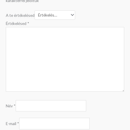
karakterrel jelöltük
A te értékelésed
Értékelésed
*
Név
*
E-mail
*