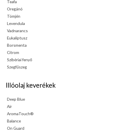
Teafa
Oregánó
Tömjén
Levendula
Vadnarancs
Eukaliptusz
Borsmenta
Citrom
Szibériai fenyő
Szegfűszeg
Illóolaj keverékek
Deep Blue
Air
AromaTouch®
Balance
On Guard