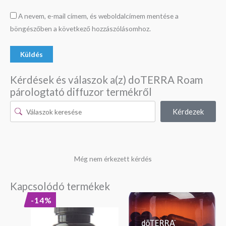
A nevem, e-mail címem, és weboldalcímem mentése a
böngészőben a következő hozzászólásomhoz.
Kérdések és válaszok a(z) doTERRA Roam
párologtató diffuzor termékről
Kérdezek
Még nem érkezett kérdés
Kapcsolódó termékek
Original
Current
-14%
price
price
was:
is:
16
13