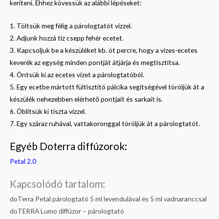
keríteni. Ehhez kövessük az alábbi lépéseket:
1. Töltsük meg félig a párologtatót vízzel.
2. Adjunk hozzá tíz csepp fehér ecetet.
3. Kapcsoljuk be a készüléket kb. öt percre, hogy a vizes-ecetes
keverék az egység minden pontját átjárja és megtisztítsa.
4. Öntsük ki az ecetes vizet a párologtatóból.
5. Egy ecetbe mártott fültisztító pálcika segítségével töröljük át a
készülék nehezebben elérhető pontjait és sarkait is.
6. Öblítsük ki tiszta vízzel.
7. Egy száraz ruhával, vattakoronggal töröljük át a párologtatót.
Egyéb Doterra diffúzorok:
Petal 2.0
Kapcsolódó tartalom:
doTerra Petal párologtató 5 ml levendulával és 5 ml vadnaranccsal
doTERRA Lumo diffúzor – párologtató