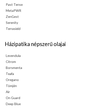
Past Tense
MetaPWR
ZenGest
Serenity
Terrasield
Házipatika népszerű olajai
Levendula
Citrom
Borsmenta
Teafa
Oregano
Tömjén
Air
On Guard
Deep Blue