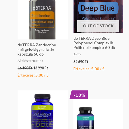
190 Ft.
990 Ft.
OUT OF STOCK
doTERRA Deep Blue
Polyphenol Complex®-
doTERRA Zendocrine
Polifenol komplex 60 db
softgels-lágyzselatin
kapszula 60 db
Aktív
Akciós termékek
32 690
Ft
16 190
Ft
13 990
Ft
Értékelés:
5.00
/ 5
Értékelés:
5.00
/ 5
Original
Current
-10%
price
price
was:
is:
23
20
290 Ft.
990 Ft.