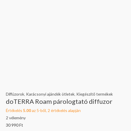
Diffúzorok
,
Karácsonyi ajándék ötletek
,
Kiegészítő termékek
doTERRA Roam párologtató diffuzor
Értékelés
5.00
az 5-ből,
2
értékelés alapján
2
vélemény
30 990
Ft