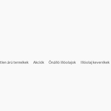
tlen árú termékek
Akciók
Önálló illóolajok
Illóolaj keverékek