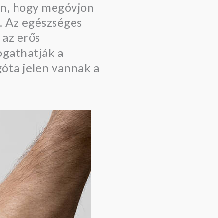
on, hogy megóvjon
. Az egészséges
 az erős
ogathatják a
góta jelen vannak a