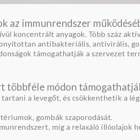
ajok az immunrendszer működésé
ívül koncentrált anyagok. Több száz aktí
nyítottan antibakteriális, antivirális, 
ajdonságok támogathatják a szervezet te
rt többféle módon támogathatjá
tartani a levegőt, és csökkenthetik a lé
aktériumok, gombák szaporodását.
munrendszert, míg a relaxáló illóolajok 