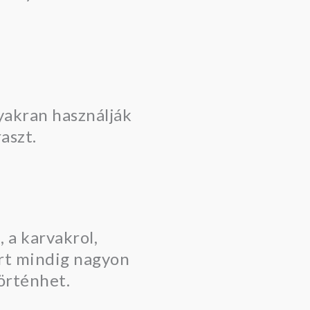
gyakran használják
aszt.
 a karvakrol,
ért mindig nagyon
történhet.