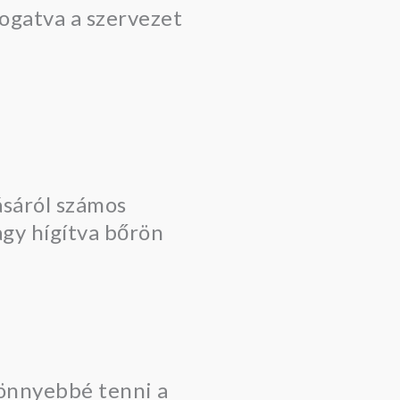
mogatva a szervezet
ásáról számos
agy hígítva bőrön
 könnyebbé tenni a