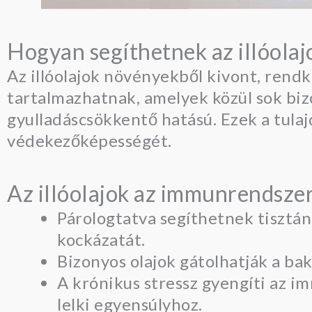
Hogyan segíthetnek az illóol
Az illóolajok növényekből kivont, rendk
tartalmazhatnak, amelyek közül sok bizo
gyulladáscsökkentő hatású. Ezek a tul
védekezőképességét.
Az illóolajok az immunrendsze
Párologtatva segíthetnek tisztán 
kockázatát.
Bizonyos olajok gátolhatják a b
A krónikus stressz gyengíti az im
lelki egyensúlyhoz.