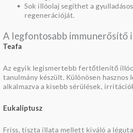
Sok illóolaj segíthet a gyulladás
regenerációját.
A legfontosabb immunerősítő i
Teafa
Az egyik legismertebb fertőtlenítő illó
tanulmány készült. Különösen hasznos le
alkalmazva a kisebb sérülések, irritáció
Eukaliptusz
Friss, tiszta illata mellett kiváló a lé