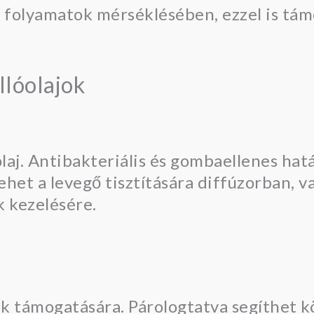
os folyamatok mérséklésében, ezzel is tá
llóolajok
olaj. Antibakteriális és gombaellenes hat
het a levegő tisztítására diffúzorban, v
k kezelésére.
gutak támogatására. Párologtatva segíthet