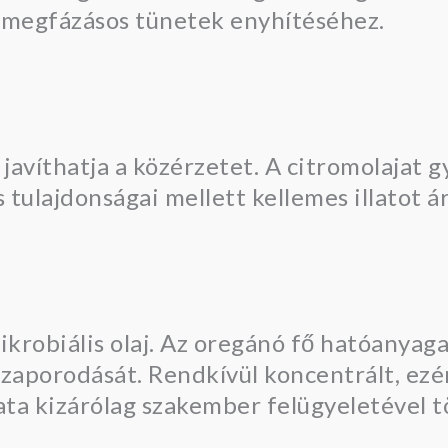
 a megfázásos tünetek enyhítéséhez.
t javíthatja a közérzetet. A citromolajat 
s tulajdonságai mellett kellemes illatot ár
robiális olaj. Az oregánó fő hatóanyaga,
szaporodását. Rendkívül koncentrált, ez
álata kizárólag szakember felügyeletével 