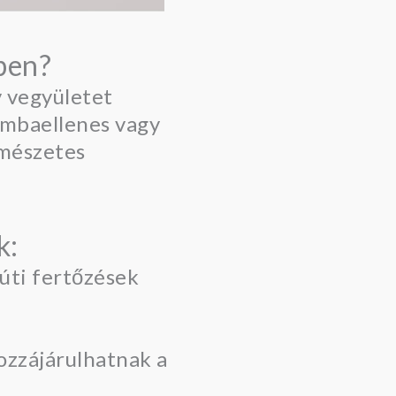
ben?
v vegyületet
gombaellenes vagy
rmészetes
k:
gúti fertőzések
hozzájárulhatnak a