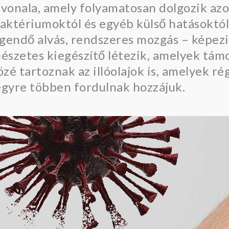
vonala, amely folyamatosan dolgozik az
baktériumoktól és egyéb külső hatásoktól
gendő alvás, rendszeres mozgás – képezi
észetes kiegészítő létezik, amelyek tám
é tartoznak az illóolajok is, amelyek ré
egyre többen fordulnak hozzájuk.