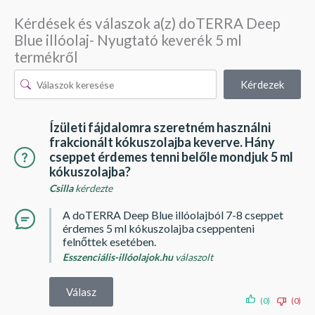
Kérdések és válaszok a(z) doTERRA Deep
Blue illóolaj- Nyugtató keverék 5 ml
termékről
Kérdezek
Ízületi fájdalomra szeretném használni
frakcionált kókuszolajba keverve. Hány
cseppet érdemes tenni belőle mondjuk 5 ml
kókuszolajba?
Csilla
kérdezte
A doTERRA Deep Blue illóolajból 7-8 cseppet
érdemes 5 ml kókuszolajba cseppenteni
felnőttek esetében.
Esszenciális-illóolajok.hu
válaszolt
Válasz
(0)
(0)