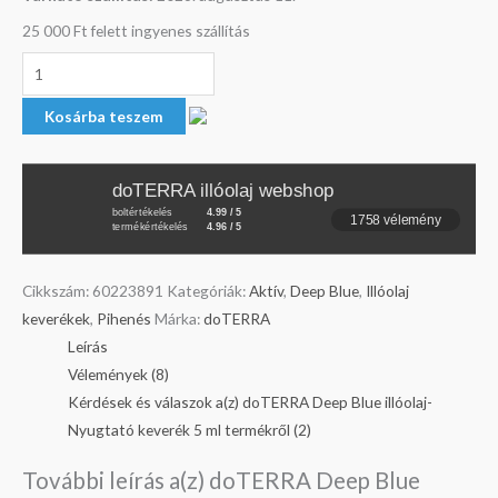
25 000 Ft felett ingyenes szállítás
Kosárba teszem
doTERRA illóolaj webshop
boltértékelés
4.99 / 5
1758 vélemény
termékértékelés
4.96 / 5
Cikkszám:
60223891
Kategóriák:
Aktív
,
Deep Blue
,
Illóolaj
keverékek
,
Pihenés
Márka:
doTERRA
Leírás
Vélemények (8)
Kérdések és válaszok a(z) doTERRA Deep Blue illóolaj-
Nyugtató keverék 5 ml termékről (2)
További leírás a(z) doTERRA Deep Blue