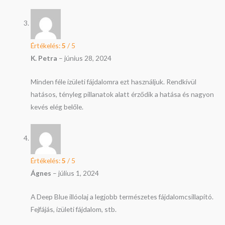
Értékelés:
5
/ 5
K. Petra
–
június 28, 2024
Minden féle ízületi fájdalomra ezt használjuk. Rendkívül
hatásos, tényleg pillanatok alatt érződik a hatása és nagyon
kevés elég belőle.
Értékelés:
5
/ 5
Ágnes
–
július 1, 2024
A Deep Blue illóolaj a legjobb természetes fájdalomcsillapító.
Fejfájás, ízületi fájdalom, stb.