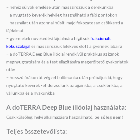
– nehéz súlyok emelése után masszírozzuk a derekunkba
– a nyugtató keverék helyileg használható a fájó pontokon
– használat után azonnal hűsít, majd fokozatosan csökkenti a
fájdalmat
– gyermekek növekedési fájdalmára hígítsuk
frakcionált
kókuszolajjal
és masszírozzuk lefekvés előtt a gyermek lábaira
– a doTERRA Deep Blue illóolaj rendkívül praktikus az izmok
megnyugtatására és a test ellazítására megerőltető gyakorlatok
után
– hosszú órákon át végzett ülőmunka után próbáljuk ki, hogy
nyugtató keverék -et dörzsölünk az ujjainkba, a csuklónkba, a
vállunkba és a nyakunkba
A doTERRA Deep Blue illóolaj használata:
Csak külsőleg, helyi alkalmazásra használható,
belsőleg nem
!
Teljes összetevőlista: