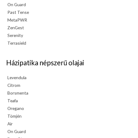
On Guard
Past Tense
MetaPWR
ZenGest
Serenity
Terrasield
Házipatika népszerű olajai
Levendula
Citrom
Borsmenta
Teafa
Oregano
Tömjén
Air
On Guard