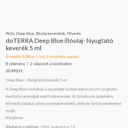
Blue
illóolaj-
Nyugtató
keverék
5
Aktív
,
Deep Blue
,
Illóolaj keverékek
,
Pihenés
doTERRA Deep Blue illóolaj- Nyugtató
ml
keverék 5 ml
mennyiség
Értékelés
5.00
az 5-ből,
8
értékelés alapján
8
vélemény
|
2
válaszolt a kérdésekre
20 490
Ft
Deep Blue – Nyugtató keverék 5 ml
A Deep Blue termékek a használat közben kibocsátott nyugtató,
mentolos aromájuk miatt népszerűek. Az izmokra és ízületekre
kiterjedt hatása szinte azonnal érezhető, mély és tartós eredményt
nyújt.
Készleten
Várható szállítás:
2026. augusztus 11.