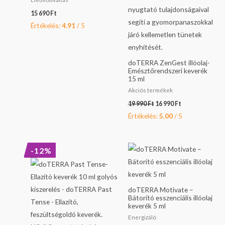
15 690
Ft
Értékelés:
4.91
/ 5
doTERRA ZenGest illóolaj-
Emésztőrendszeri keverék
15 ml
Akciós termékek
19 990
Ft
16 990
Ft
Értékelés:
5.00
/ 5
Original
Current
-12%
price
price
was:
is:
10
9
790 Ft.
490 Ft.
doTERRA Motivate –
Bátorító esszenciális illóolaj
keverék 5 ml
Energizáló