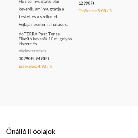
12 990
Ft
Értékelés:
5.00
/ 5
doTERRA Past Tense-
Ellazító keverék 10 ml golyós
kiszerelés
Akciós termékek
10 790
Ft
9 490
Ft
Értékelés:
4.92
/ 5
Önálló illóolajok