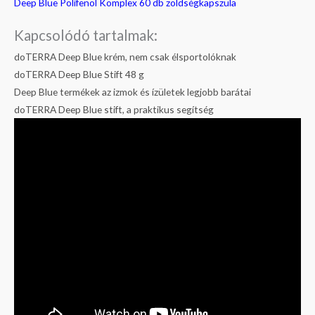
Deep Blue Polifenol Komplex 60 db zöldségkapszula
Kapcsolódó tartalmak:
doTERRA Deep Blue krém, nem csak élsportolóknak
doTERRA Deep Blue Stift 48 g
Deep Blue termékek az izmok és ízületek legjobb barátai
doTERRA Deep Blue stift, a praktikus segítség