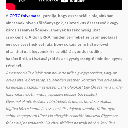
A
CPTG folyamata
igazolja, hogy esszenciális olajainkban
nincsenek olyan töltőanyagok, szintetikus összetevők vagy
káros szennyeződések, amelyek hatékonyságukat
csökkentik. A dōTERRA minden termékét és csomagolását
egy sor tesztnek veti alá, hogy sokáig és jó hatóerővel
eltarthatóak legyenek. Ez az eljárás gondoskodik a
hatóerőről, a tisztaságról és az egységességről minden egyes
tételnél.
Az esszenciális olajok nem helyettesítik a gyógyszereket, vagy az
orvos által előírt terápiát! Minden esetben konzultáljon orvosával,
ha elkezdi használni az esszenciális olajokat! Egy Ön számára új olaj
használata előtt mindig végezzen először bőrtesztet!
Gyermekeknél, érzékeny bőrűeknél érdemes hordozó olajban
hígítva bőrre kenni. Az esszenciális olajokat szembe, fülbe, nyílt
sebbe csepegtetni tilos! Ha allergiás reakciót tapasztal függessze
fel az olaj használatát! Ha citrusféléket használ bőrön, kerülje a