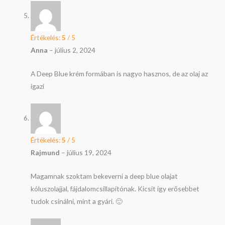
Értékelés:
5
/ 5
Anna
–
július 2, 2024
A Deep Blue krém formában is nagyo hasznos, de az olaj az
igazi
Értékelés:
5
/ 5
Rajmund
–
július 19, 2024
Magamnak szoktam bekeverni a deep blue olajat
kóluszolajjal, fájdalomcsillapítónak. Kicsit így erősebbet
tudok csinálni, mint a gyári. 🙂