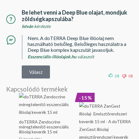
Be lehet venni a Deep Blue olajat, mondjuk
zöldségkapszulába?
István
kérdezte
Nem. A doTERRA Deep Blue illóolaj nem
használható belsőleg. Belsőleges használatra a
Deep Blue komplex kapszulát javasoljuk.
Esszenciális-illóolajok.hu
válaszolt
Válasz
(0)
(0)
Kapcsolódó termékek
Original
Current
-15%
price
price
was:
is:
19
16
990 Ft.
990 Ft.
doTERRA Zendocrine
méregtelenítő esszenciális
illóolaj keverék 15 ml
Életmódváltás