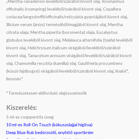
„Mentha canadensis leveléből/szárából kivont olaj, Rosmarinus
officinalis (rozmaring) leveléből/szárából kivont olaj, Copaifera
coriacea/langsdorffii/officinalis/reticulata gyantájából kivont olaj,
Illicium verum (ánizs) terméséből/magjából kivont olaj, Mentha
citrata olaja, Mentha piperita (borsmenta) olaja, Eucalyptus
globulus leveléből kivont olaj, Melaleuca alternifolia (teafa) leveléből
kivont olaj, Helichrysum italicum virágából/leveléből/szárából
kivont olaj, Tanacetum annuum virágából/leveléből/szárából kivont
olaj, Chamomilla recutita (kamilla) olaj, Gaultheria procumbens
(kúszó fajdbogyó) virágából/leveléből/szárából kivont olaj, linalol*,
limonén*
*Természetesen előforduló olajösszetevők
Kiszerelés:
5 ml-es cseppentős üveg
10 ml-es Roll-On Touch (kókuszolajjal hígítva)
Deep Blue Rub bedörzsölő, enyhítő sportkrém