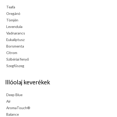
Teafa
Oregánó
Tömjén
Levendula
Vadnarancs
Eukaliptusz
Borsmenta
Citrom
Szibériai fenyő
Szegfűszeg
Illóolaj keverékek
Deep Blue
Air
AromaTouch®
Balance