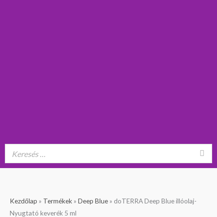
doTERRA
Kezdőlap
»
Termékek
»
Deep Blue
»
doTERRA Deep Blue illóolaj-
Deep
Nyugtató keverék 5 ml