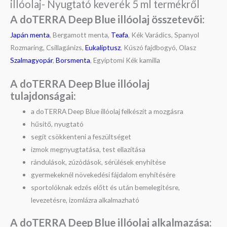
illóolaj- Nyugtató keverék 5 ml termékről
A doTERRA Deep Blue illóolaj összetevői:
Japán menta
, Bergamott menta,
Teafa
, Kék Varádics, Spanyol
Rozmaring, Csillagánizs,
Eukaliptusz
, Kúszó fajdbogyó, Olasz
Szalmagyopár
,
Borsmenta
, Egyiptomi Kék kamilla
A doTERRA Deep Blue illóolaj
tulajdonságai:
a doTERRA Deep Blue illóolaj felkészít a mozgásra
hűsítő, nyugtató
segít csökkenteni a feszültséget
izmok megnyugtatása, test ellazítása
rándulások, zúzódások, sérülések enyhítése
gyermekeknél növekedési fájdalom enyhítésére
sportolóknak edzés előtt és után bemelegítésre,
levezetésre, izomlázra alkalmazható
A doTERRA Deep Blue illóolaj alkalmazása: