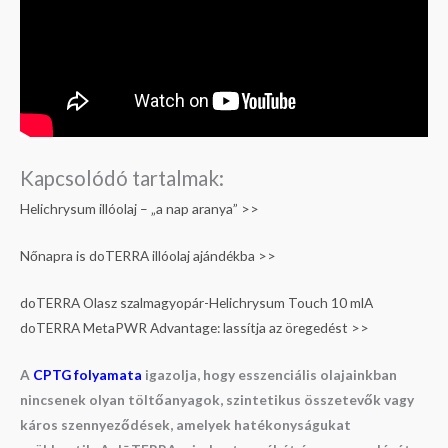
Kapcsolódó tartalmak:
Helichrysum illóolaj – „a nap aranya” >>
Nőnapra is doTERRA illóolaj ajándékba >>
doTERRA Olasz szalmagyopár-Helichrysum Touch 10 mlA
doTERRA MetaPWR Advantage: lassítja az öregedést >>
A
CPTG folyamata
igazolja, hogy esszenciális olajainkban
nincsenek olyan töltőanyagok, szintetikus összetevők vagy
káros szennyeződések, amelyek hatékonyságukat