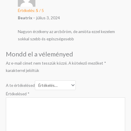
Értékelés:
5
/ 5
Beatrix
–
július 3, 2024
Nagyon érzékeny az arcbőröm, de amióta ezzel kezelem
sokkal szebb és egészségesebb
Mondd el a véleményed
Az e-mail címet nem tesszük közzé.
A kötelező mezőket
*
karakterrel jelöltük
A te értékelésed
Értékelésed
*