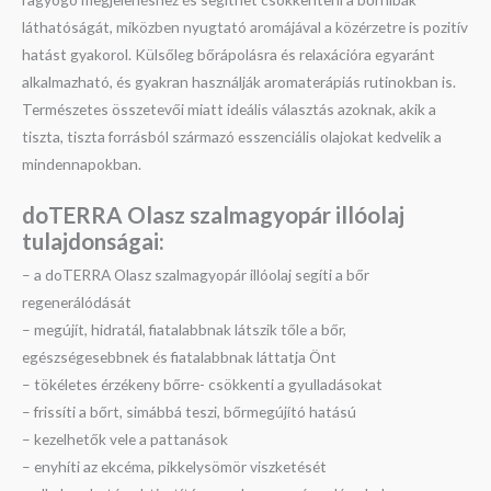
láthatóságát, miközben nyugtató aromájával a közérzetre is pozitív
hatást gyakorol. Külsőleg bőrápolásra és relaxációra egyaránt
alkalmazható, és gyakran használják aromaterápiás rutinokban is.
Természetes összetevői miatt ideális választás azoknak, akik a
tiszta, tiszta forrásból származó esszenciális olajokat kedvelik a
mindennapokban.
doTERRA Olasz szalmagyopár illóolaj
tulajdonságai:
– a doTERRA Olasz szalmagyopár illóolaj segíti a bőr
regenerálódását
– megújít, hidratál, fiatalabbnak látszik tőle a bőr,
egészségesebbnek és fiatalabbnak láttatja Önt
– tökéletes érzékeny bőrre- csökkenti a gyulladásokat
– frissíti a bőrt, simábbá teszi, bőrmegújító hatású
– kezelhetők vele a pattanások
– enyhíti az ekcéma, pikkelysömör viszketését