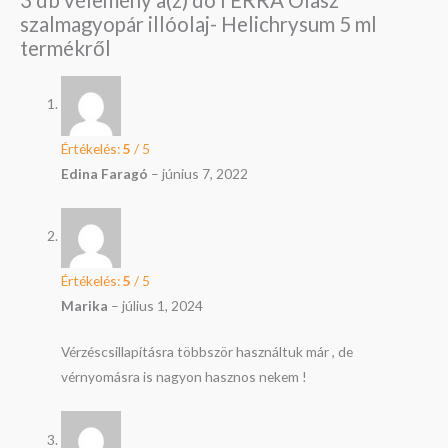
szalmagyopár illóolaj- Helichrysum 5 ml
termékről
Értékelés:
5
/ 5
Edina Faragó
–
június 7, 2022
Értékelés:
5
/ 5
Marika
–
július 1, 2024
Vérzéscsillapításra többször használtuk már , de
vérnyomásra is nagyon hasznos nekem !