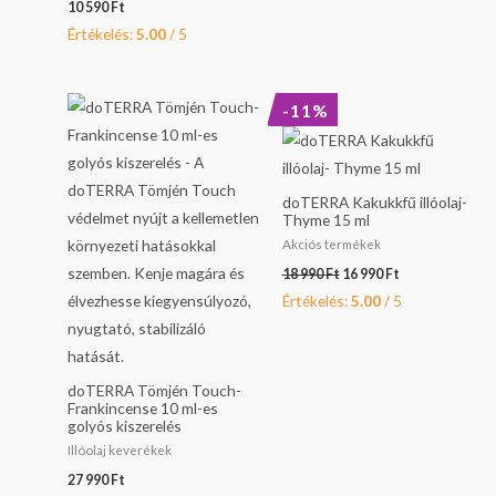
10 590
Ft
Értékelés:
5.00
/ 5
Original
Current
-11%
price
price
was:
is:
18
16
990 Ft.
990 Ft.
doTERRA Kakukkfű illóolaj-
Thyme 15 ml
Akciós termékek
18 990
Ft
16 990
Ft
Értékelés:
5.00
/ 5
doTERRA Tömjén Touch-
Frankincense 10 ml-es
golyós kiszerelés
Illóolaj keverékek
27 990
Ft