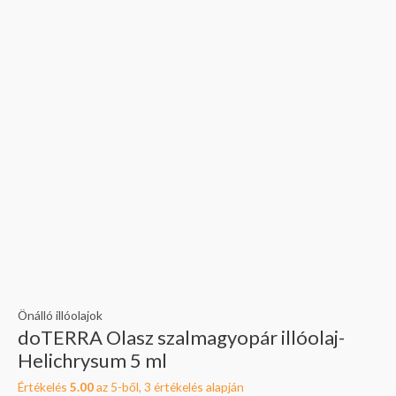
Önálló illóolajok
doTERRA Olasz szalmagyopár illóolaj-
Helichrysum 5 ml
Értékelés
5.00
az 5-ből,
3
értékelés alapján