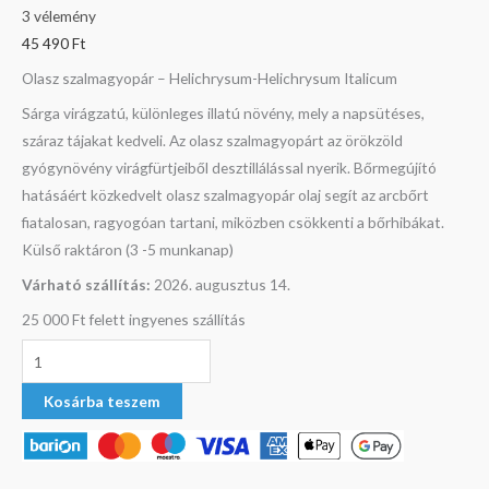
3
vélemény
45 490
Ft
Olasz szalmagyopár – Helichrysum-Helichrysum Italicum
Sárga virágzatú, különleges illatú növény, mely a napsütéses,
száraz tájakat kedveli. Az olasz szalmagyopárt az örökzöld
gyógynövény virágfürtjeiből desztillálással nyerik. Bőrmegújító
hatásáért közkedvelt olasz szalmagyopár olaj segít az arcbőrt
fiatalosan, ragyogóan tartani, miközben csökkenti a bőrhibákat.
Külső raktáron (3 -5 munkanap)
Várható szállítás:
2026. augusztus 14.
25 000 Ft felett ingyenes szállítás
Kosárba teszem