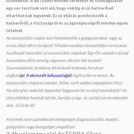
csökkentik. A dōTERRA minden termékét és csomagolását
egy sor tesztnek veti alá, hogy sokáig és jó hatóerővel
eltarthatóak legyenek. Ez az eljárás gondoskodik a
hatóerőről, a tisztaságról és az egységességről minden egyes
tételnél.
Az esszenciális olajok nem helyettesítik a gyógyszereket, vagy az
orvos által előírt terápiát! Minden esetben konzultáljon orvosával,
ha elkezdi használni az esszenciális olajokat! Egy Ön számára új olaj
használata előtt mindig végezzen először bőrtesztet!
Gyermekeknél, érzékeny bőrűeknél érdemes hordozó
olajban
(pl.
frakcionált kókuszolajjal
)
hígítva bőrre kenni. Az
esszenciális olajokat szembe, fülbe, nyílt sebbe csepegtetni tilos!
Ha allergiás reakciót tapasztal függessze fel az olaj használatát! Ha
citrusféléket használ bőrön, kerülje a nap- és szolárium érintkezést
min. 12 órán át!
A termék nem szándékozik betegséget diagnosztizálni, kezelni,
gyógyítani vagy betegséget megelőzni.
3 db vélemény a(z)
doTERRA Olasz