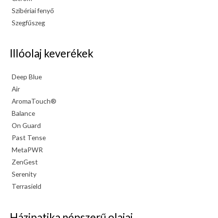
Szibériai fenyő
Szegfűszeg
Illóolaj keverékek
Deep Blue
Air
AromaTouch®
Balance
On Guard
Past Tense
MetaPWR
ZenGest
Serenity
Terrasield
Házipatika népszerű olajai