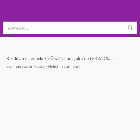
doTERRA
Kezdőlap
»
Termékek
»
Önálló illóolajok
»
doTERRA Olasz
Olasz
szalmagyopár illóolaj- Helichrysum 5 ml
szalmagyopár
illóolaj-
Helichrysum
5
ml
mennyiség