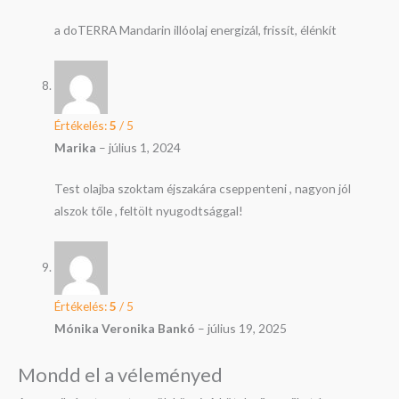
a doTERRA Mandarin illóolaj energizál, frissít, élénkít
Értékelés:
5
/ 5
Marika
–
július 1, 2024
Test olajba szoktam éjszakára cseppenteni , nagyon jól
alszok tőle , feltölt nyugodtsággal!
Értékelés:
5
/ 5
Mónika Veronika Bankó
–
július 19, 2025
Mondd el a véleményed