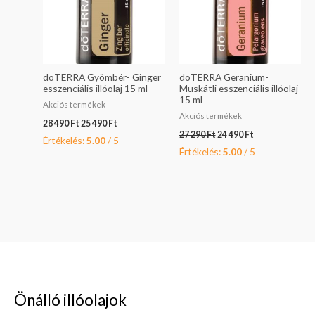
doTERRA Gyömbér- Ginger
doTERRA Geranium-
esszenciális illóolaj 15 ml
Muskátli esszenciális illóolaj
15 ml
Akciós termékek
Akciós termékek
28 490
Ft
25 490
Ft
27 290
Ft
24 490
Ft
Értékelés:
5.00
/ 5
Értékelés:
5.00
/ 5
Önálló illóolajok