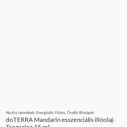
Akciós termékek
,
Energizáló
,
Főzés
,
Önálló illóolajok
doTERRA Mandarin esszenciális illóolaj-
Tangerine 15 ml