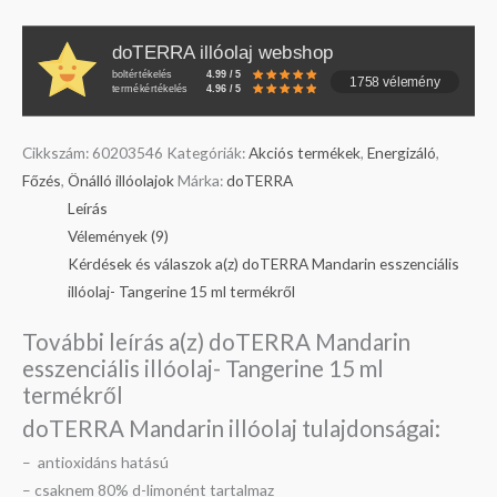
doTERRA illóolaj webshop
boltértékelés
4.99 / 5
1758 vélemény
termékértékelés
4.96 / 5
Cikkszám:
60203546
Kategóriák:
Akciós termékek
,
Energizáló
,
Főzés
,
Önálló illóolajok
Márka:
doTERRA
Leírás
Vélemények (9)
Kérdések és válaszok a(z) doTERRA Mandarin esszenciális
illóolaj- Tangerine 15 ml termékről
További leírás a(z) doTERRA Mandarin
esszenciális illóolaj- Tangerine 15 ml
termékről
doTERRA Mandarin illóolaj tulajdonságai:
– antioxidáns hatású
– csaknem 80% d-limonént tartalmaz