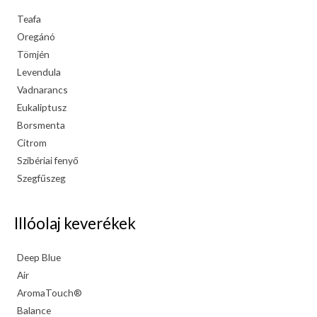
Teafa
Oregánó
Tömjén
Levendula
Vadnarancs
Eukaliptusz
Borsmenta
Citrom
Szibériai fenyő
Szegfűszeg
Illóolaj keverékek
Deep Blue
Air
AromaTouch®
Balance