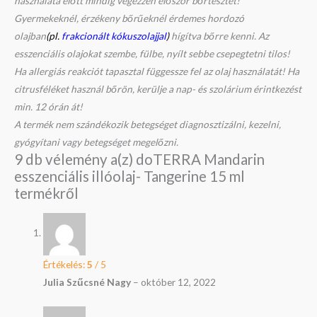
használata előtt mindig végezzen először bőrtesztet!
Gyermekeknél, érzékeny bőrűeknél érdemes hordozó
olajban
(pl.
frakcionált kókuszolajjal
)
hígítva bőrre kenni. Az
esszenciális olajokat szembe, fülbe, nyílt sebbe csepegtetni tilos!
Ha allergiás reakciót tapasztal függessze fel az olaj használatát! Ha
citrusféléket használ bőrön, kerülje a nap- és szolárium érintkezést
min. 12 órán át!
A termék nem szándékozik betegséget diagnosztizálni, kezelni,
gyógyítani vagy betegséget megelőzni.
9 db vélemény a(z)
doTERRA Mandarin
esszenciális illóolaj- Tangerine 15 ml
termékről
Értékelés:
5
/ 5
Julia Szűcsné Nagy
–
október 12, 2022