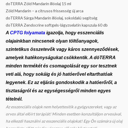
doTERRA Zöld Mandarin illóolaj 15 ml
Zöld Mandarin – a citrusos frissesség új arca
doTERRA Sárga Mandarin illóolaj, sokoldalú segítség
doTERRA Zendocrine softgels-lágyzselatin kapszula 60 db
A
CPTG folyamata
igazolja, hogy esszenciális
olajainkban nincsenek olyan töltőanyagok,
szintetikus összetevők vagy káros szennyeződések,
amelyek hatékonyságukat csökkentik. A dōTERRA
minden termékét és csomagolását egy sor tesztnek
veti alá, hogy sokáig és jó hatóerővel eltarthatóak
legyenek. Ez az eljárás gondoskodik a hatóerőről,
a
tisztaságról és az egységességről minden egyes
tételnél.
Az esszenciális olajok nem helyettesítik a gyógyszereket, vagy az
orvos által előírt terápiát! Minden esetben konzultáljon orvosával,
ha elkezdi használni az esszenciális olajokat! Egy Ön számára új olaj