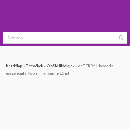
doTERRA
Original
Current
Kezdőlap
»
Termékek
»
Önálló illóolajok
»
doTERRA Mandarin
Mandarin
price
price
esszenciális illóolaj- Tangerine 15 ml
esszenciális
was:
is:
illóolaj-
8
7
Tangerine
890 Ft.
990 Ft.
15
ml
mennyiség