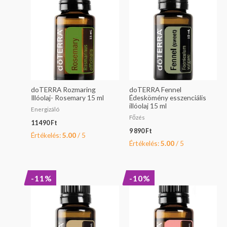
doTERRA Rozmaring
doTERRA Fennel
Illóolaj- Rosemary 15 ml
Édeskömény esszenciális
illóolaj 15 ml
Energizáló
Főzés
11 490
Ft
9 890
Ft
Értékelés:
5.00
/ 5
Értékelés:
5.00
/ 5
Original
Current
Original
Current
-11%
-10%
price
price
price
price
was:
is:
was:
is:
28
25
27
24
490 Ft.
490 Ft.
290 Ft.
490 Ft.