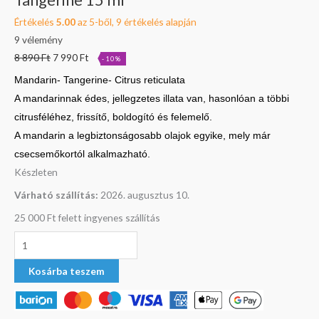
Értékelés
5.00
az 5-ből,
9
értékelés alapján
9
vélemény
8 890
Ft
7 990
Ft
-10%
Mandarin- Tangerine- Citrus reticulata
A mandarinnak édes, jellegzetes illata van, hasonlóan a többi
citrusféléhez, frissítő, boldogító és felemelő.
A mandarin a legbiztonságosabb olajok egyike, mely már
csecsemőkortól alkalmazható.
Készleten
Várható szállítás:
2026. augusztus 10.
25 000 Ft felett ingyenes szállítás
Kosárba teszem