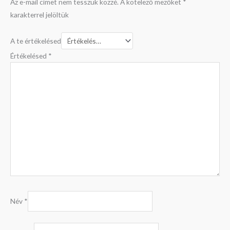
Az e-mail címet nem tesszük közzé.
A kötelező mezőket
*
karakterrel jelöltük
A te értékelésed
Értékelésed
*
Név
*