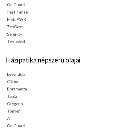
On Guard
Past Tense
MetaPWR
ZenGest
Serenity
Terrasield
Házipatika népszerű olajai
Levendula
Citrom
Borsmenta
Teafa
Oregano
Tömjén
Air
On Guard