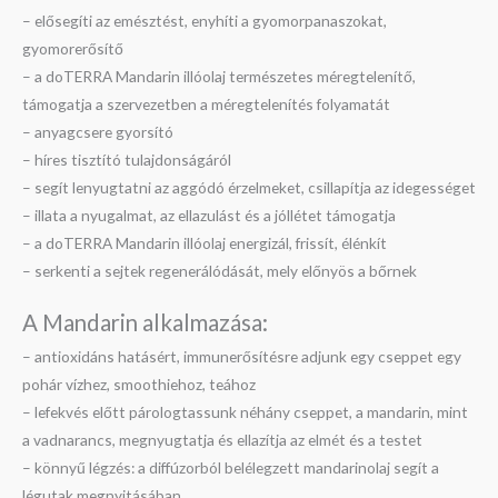
– elősegíti az emésztést, enyhíti a gyomorpanaszokat,
gyomorerősítő
– a doTERRA Mandarin illóolaj természetes méregtelenítő,
támogatja a szervezetben a méregtelenítés folyamatát
– anyagcsere gyorsító
– híres tisztító tulajdonságáról
– segít lenyugtatni az aggódó érzelmeket, csillapítja az idegességet
– illata a nyugalmat, az ellazulást és a jóllétet támogatja
– a doTERRA Mandarin illóolaj energizál, frissít, élénkít
– serkenti a sejtek regenerálódását, mely előnyös a bőrnek
A Mandarin alkalmazása:
– antioxidáns hatásért, immunerősítésre adjunk egy cseppet egy
pohár vízhez, smoothiehoz, teához
– lefekvés előtt párologtassunk néhány cseppet, a mandarin, mint
a vadnarancs, megnyugtatja és ellazítja az elmét és a testet
– könnyű légzés: a diffúzorból belélegzett mandarinolaj segít a
légutak megnyitásában