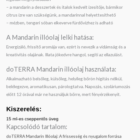
– a mandarin a desszertek és italok kedvelt ízesítője, bármikor
citrus ízre van szükségünk, a mandarinnal helyettesíthető
– mézben, tengeri sóban elkeverve fürdővízhez is adható
A Mandarin illóolaj lelki hatása:
Energizáló, frissítő aromája van, ezért is nevezik a vidámság és a
kreativitás olajának. Illata jókedvre hangol, segíti az ellazulást.
doTERRA Mandarin illóolaj használata:
Alkalmazható belsőleg, külsőleg, helyileg bőrön hígítás nélkül,
belélegezve, aromatikusan, párologtatva. Napozás, szoláriumozás
előtt 12 órával már ne használjuk bőrre, mert fényérzékenyit.
Kiszerelés:
15 ml-es cseppentős üveg
Kapcsolódó tartalom:
doTERRA Mandarin Illóolaj: A frissesség és nyugalom forrása