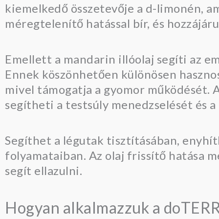
kiemelkedő összetevője a d-limonén, ame
méregtelenítő hatással bír, és hozzájár
Emellett a mandarin illóolaj segíti az 
Ennek köszönhetően különösen hasznos 
mivel támogatja a gyomor működését. Az 
segítheti a testsúly menedzselését és 
Segíthet a légutak tisztításában, enyhít
folyamataiban. Az olaj frissítő hatása me
segít ellazulni.
Hogyan alkalmazzuk a doTERRA