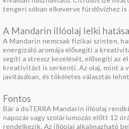
tengeri sóban elkeverve fürdővízhez is 
A Mandarin illóolaj lelki hatása
A Mandarin nemcsak fizikai szinten, han
energizáló aromája elősegíti a kreativi
segíti a stressz kezelését, elősegíti az 
kreativitást is serkenti. Az olaj, mint a
javításában, és tökéletes választás lehe
Fontos
Bár a doTERRA Mandarin illóolaj rendkív
napozás vagy szoláriumozás előtt 12 ór
rendelkezik. Az illóolaj alkalmazható bel