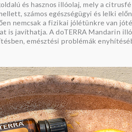
alú és hasznos illóolaj, mely a citrusfé
ellett, számos egészségügyi és lelki előnny
en nemcsak a fizikai jólétünkre van jóté
at is javíthatja. A doTERRA Mandarin ill
ítésben, emésztési problémák enyhítéséb