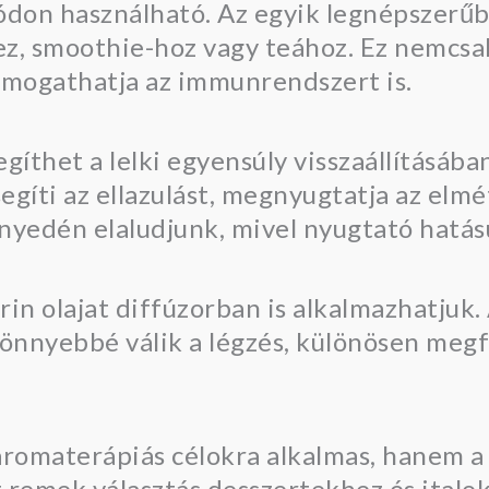
don használható. Az egyik legnépszerűb
ez, smoothie-hoz vagy teához. Ez nemcsak
mogathatja az immunrendszert is.
egíthet a lelki egyensúly visszaállításába
egíti az ellazulást, megnyugtatja az elmét
nyedén elaludjunk, mivel nyugtató hatás
in olajat diffúzorban is alkalmazhatjuk.
könnyebbé válik a légzés, különösen meg
romaterápiás célokra alkalmas, hanem a
tt remek választás desszertekhez és ital