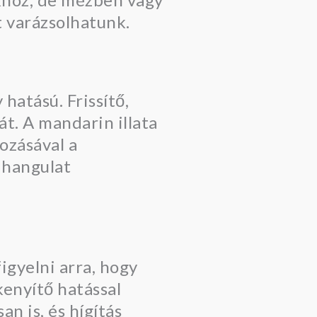
t varázsolhatunk.
hatású. Frissítő,
át. A mandarin illata
kozásával a
a hangulat
igyelni arra, hogy
kenyítő hatással
an is, és hígítás