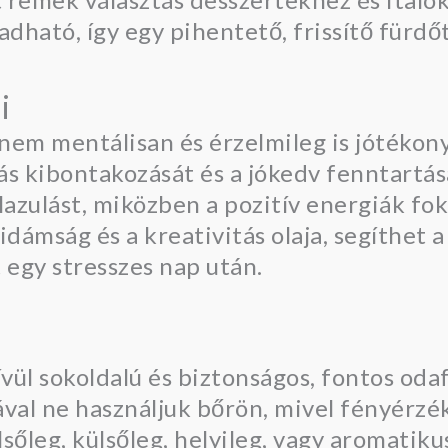
adható, így egy pihentető, frissítő fürdő
i
em mentálisan és érzelmileg is jótékony 
tás kibontakozását és a jókedv fenntartás
ellazulást, miközben a pozitív energiák fo
 vidámság és a kreativitás olaja, segíthet 
t egy stresszes nap után.
ül sokoldalú és biztonságos, fontos odaf
ával ne használjuk bőrön, mivel fényérzé
sőleg, külsőleg, helyileg, vagy aromatikus