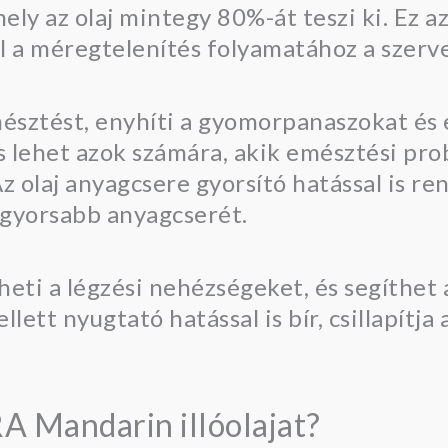
ly az olaj mintegy 80%-át teszi ki. Ez az
ul a méregtelenítés folyamatához a szerv
emésztést, enyhíti a gyomorpanaszokat és 
lehet azok számára, akik emésztési pr
olaj anyagcsere gyorsító hatással is ren
a gyorsabb anyagcserét.
heti a légzési nehézségeket, és segíthet a
llett nyugtató hatással is bír, csillapítja
 Mandarin illóolajat?