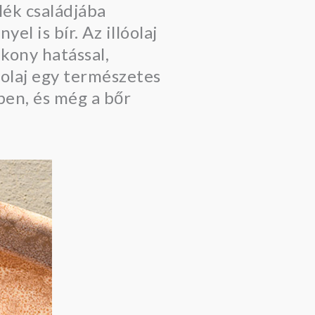
lék családjába
el is bír. Az illóolaj
kony hatással,
óolaj egy természetes
en, és még a bőr