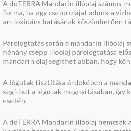
A doTERRA Mandarin illóolaj számos mó
forma, ha egy csepp olajat adunk a vízh
antioxidáns hatásának köszönhetően tá
Párologtatás során a mandarin illóolaj s
néhány csepp illóolaj párologtatása elős
mandarin olaj segíthet abban, hogy kön
A légutak tisztítása érdekében a mandar
segíthet a légutak megnyitásában, így 
esetén.
A doTERRA Mandarin illóolaj nemcsak a
kiválóan használható. Citrusos íze mia