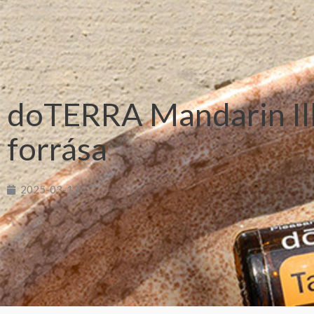
doTERRA Mandarin Illó
forrása
2025-03-13