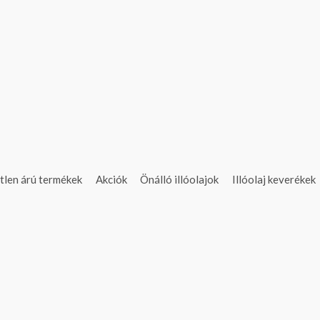
tlen árú termékek
Akciók
Önálló illóolajok
Illóolaj keverékek