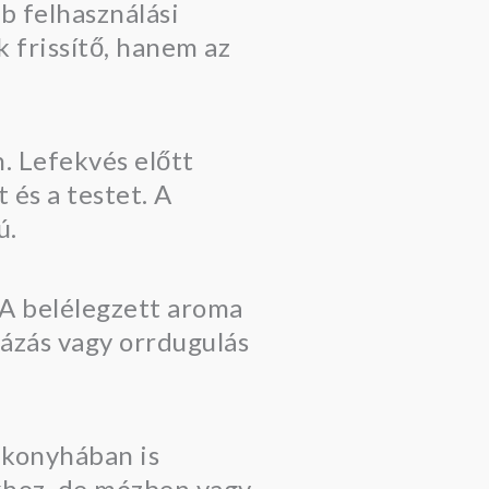
b felhasználási
 frissítő, hanem az
n. Lefekvés előtt
 és a testet. A
ú.
 A belélegzett aroma
fázás vagy orrdugulás
 konyhában is
okhoz, de mézben vagy