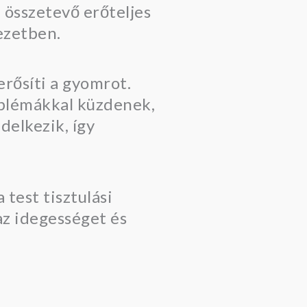
 összetevő erőteljes
ezetben.
erősíti a gyomrot.
oblémákkal küzdenek,
delkezik, így
 test tisztulási
 az idegességet és