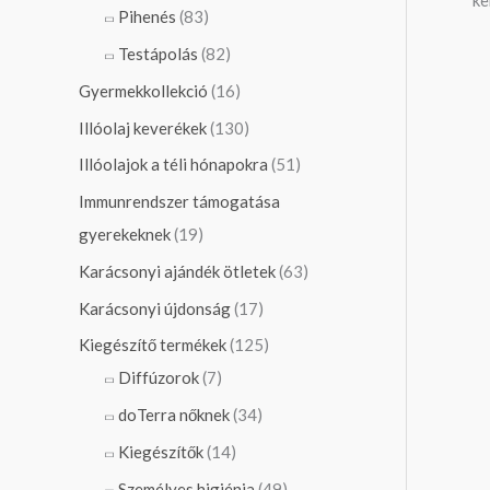
ke
Pihenés
(83)
Testápolás
(82)
Gyermekkollekció
(16)
Illóolaj keverékek
(130)
Illóolajok a téli hónapokra
(51)
Immunrendszer támogatása
gyerekeknek
(19)
Karácsonyi ajándék ötletek
(63)
Karácsonyi újdonság
(17)
Kiegészítő termékek
(125)
Diffúzorok
(7)
doTerra nőknek
(34)
Kiegészítők
(14)
Személyes higiénia
(49)