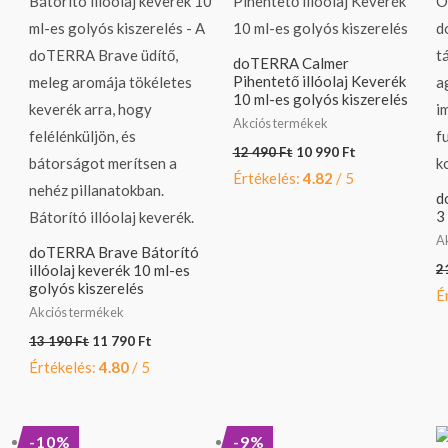
190 Ft.
790 Ft.
490 Ft.
990 Ft.
doTERRA Calmer
Pihentető illóolaj Keverék
10 ml-es golyós kiszerelés
Akciós termékek
12 490
Ft
10 990
Ft
Értékelés:
4.82
/ 5
d
3
A
doTERRA Brave Bátorító
2
illóolaj keverék 10 ml-es
golyós kiszerelés
É
Akciós termékek
13 190
Ft
11 790
Ft
Értékelés:
4.80
/ 5
Original
Current
Original
Current
-10%
-9%