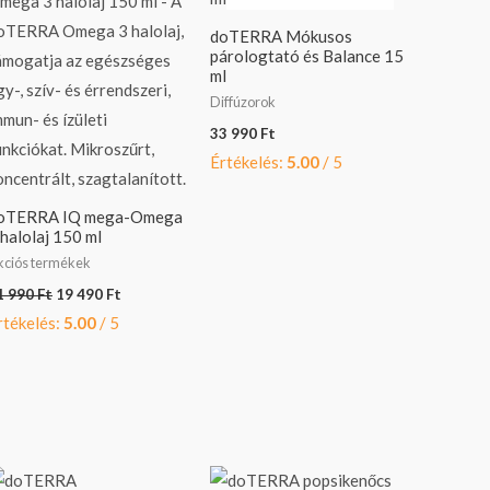
990 Ft.
490 Ft.
doTERRA Mókusos
párologtató és Balance 15
ml
Diffúzorok
33 990
Ft
Értékelés:
5.00
/ 5
oTERRA IQ mega-Omega
 halolaj 150 ml
kciós termékek
1 990
Ft
19 490
Ft
rtékelés:
5.00
/ 5