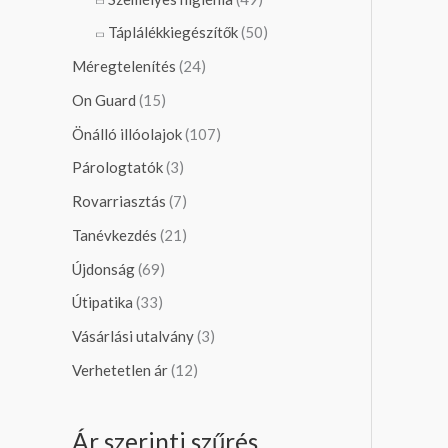
Táplálékkiegészítők
(50)
Méregtelenítés
(24)
On Guard
(15)
Önálló illóolajok
(107)
Párologtatók
(3)
Rovarriasztás
(7)
Tanévkezdés
(21)
Újdonság
(69)
Útipatika
(33)
Vásárlási utalvány
(3)
Verhetetlen ár
(12)
Ár szerinti szűrés