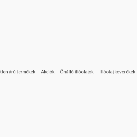
tlen árú termékek
Akciók
Önálló illóolajok
Illóolaj keverékek