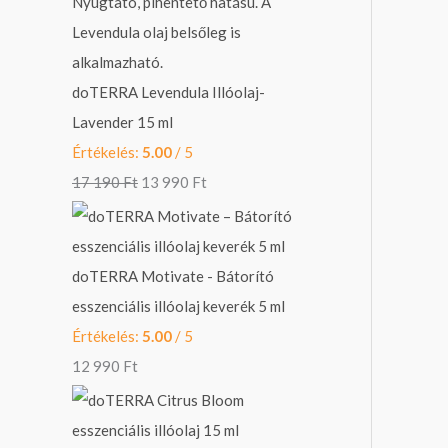
z
s
s
8
1
ő
:
:
9
3
r
1
1
9
9
doTERRA Levendula Illóolaj-
e
7
0
0
9
Lavender 15 ml
:
1
9
0
Értékelés:
5.00
/ 5
9
9
F
17 190
Ft
13 990
Ft
0
0
t
F
.
t
F
F
.
t
t
doTERRA Motivate - Bátorító
.
.
esszenciális illóolaj keverék 5 ml
Értékelés:
5.00
/ 5
12 990
Ft