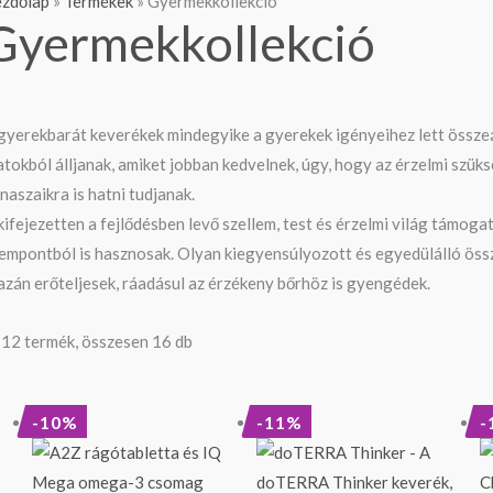
zdőlap
»
Termékek
»
Gyermekkollekció
Gyermekkollekció
gyerekbarát keverékek mindegyike a gyerekek igényeihez lett összeál
latokból álljanak, amiket jobban kedvelnek, úgy, hogy az érzelmi szü
naszaikra is hatni tudjanak.
kifejezetten a fejlődésben levő szellem, test és érzelmi világ támoga
empontból is hasznosak. Olyan kiegyensúlyozott és egyedülálló öss
azán erőteljesek, ráadásul az érzékeny bőrhöz is gyengédek.
12 termék, összesen 16 db
Original
Current
Original
Current
-10%
-11%
-
price
price
price
price
was:
is:
was:
is:
31
28
10
9
390 Ft.
190 Ft.
290 Ft.
190 Ft.