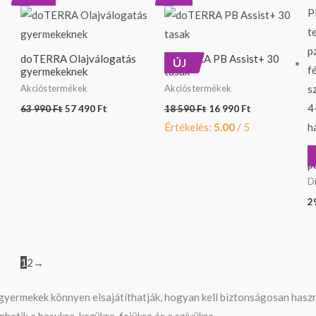
price
price
price
price
was:
is:
was:
is:
63
57
18
16
990 Ft.
490 Ft.
590 Ft.
990 Ft.
doTERRA Olajválogatás
doTERRA PB Assist+ 30
ÚJ
gyermekeknek
tasak
Akciós termékek
Akciós termékek
63 990
Ft
57 490
Ft
18 590
Ft
16 990
Ft
Értékelés:
5.00
/ 5
d
p
Di
2
1
2
→
gyermekek könnyen elsajátíthatják, hogyan kell biztonságosan haszná