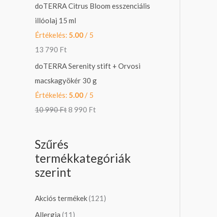
doTERRA Citrus Bloom esszenciális
illóolaj 15 ml
Értékelés:
5.00
/ 5
13 790
Ft
doTERRA Serenity stift + Orvosi
macskagyökér 30 g
Értékelés:
5.00
/ 5
10 990
Ft
8 990
Ft
Szűrés
termékkategóriák
szerint
Akciós termékek
(121)
Allergia
(11)