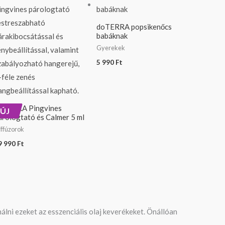
doTERRA popsikenőcs
babáknak
Gyerekek
5 990
Ft
oTERRA Pingvines
ÚJ
árologtató és Calmer 5 ml
ffúzorok
9 990
Ft
lni ezeket az esszenciális olaj keverékeket. Önállóan