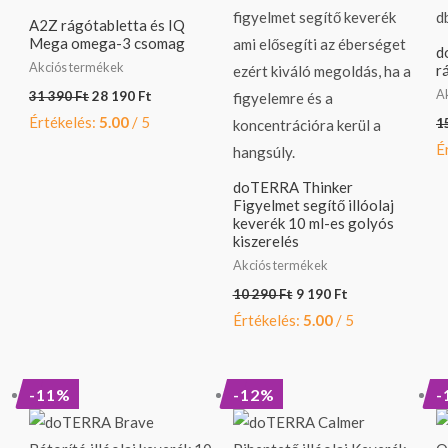
A2Z rágótabletta és IQ
Mega omega-3 csomag
d
Akciós termékek
r
A
31 390
Ft
28 190
Ft
Értékelés:
5.00
/ 5
1
É
doTERRA Thinker
Figyelmet segítő illóolaj
keverék 10 ml-es golyós
kiszerelés
Akciós termékek
10 290
Ft
9 190
Ft
Értékelés:
5.00
/ 5
Original
Current
Original
Current
-11%
-12%
-
price
price
price
price
was:
is:
was:
is:
13
11
12
10