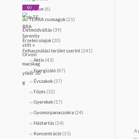
ÚJ
Deep Blue
(6)
do TERRA csomagok
(21)
Életmódváltás
(39)
Érzelmi olajok
(20)
Felhasználási terület szerint
(241)
Aktív
(43)
Energizáló
(87)
Évszakok
(37)
Főzés
(32)
Gyerekek
(17)
Gyomorpanaszokra
(24)
Háztartás
(14)
A 
Koncentráció
(15)