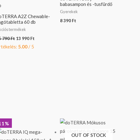
babasampon és -tusfürdő
Gyerekek
oTERRA A2Z Chewable-
8 390
Ft
ágótabletta 60 db
kciós termékek
5 790
Ft
13 990
Ft
rtékelés:
5.00
/ 5
Original
Current
11%
price
price
was:
is:
OUT OF STOCK
21
19