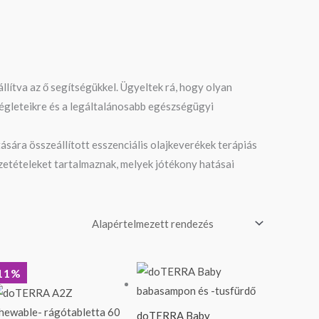
lítva az ő segítségükkel. Ügyeltek rá, hogy olyan
kségleteikre és a legáltalánosabb egészségügyi
tására összeállított esszenciális olajkeverékek terápiás
zetételeket tartalmaznak, melyek jótékony hatásai
Original
Current
11%
price
price
was:
is:
15
13
doTERRA Baby
790 Ft.
990 Ft.