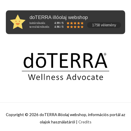
doTERRA illóolaj webshop
boltértékelés
4.99 / 5
1758 vélemény
termékértékelés
4.96 / 5
Copyright © 2026
doTERRA illóolaj webshop, információs portál az
olajok használatáról
|
Credits