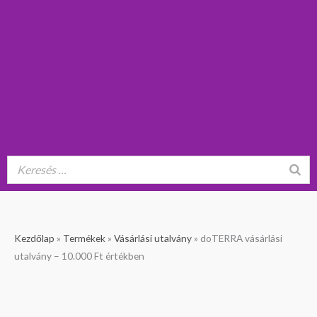
doTERRA
Kezdőlap
»
Termékek
»
Vásárlási utalvány
»
doTERRA vásárlási
vásárlási
utalvány – 10.000 Ft értékben
utalvány
-
10.000