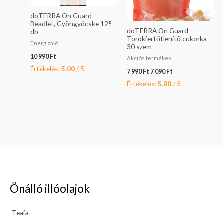
doTERRA On Guard
Beadlet, Gyöngyöcske 125
doTERRA On Guard
db
Torokfertőtlenítő cukorka
Energizáló
30 szem
10 990
Ft
Akciós termékek
Értékelés:
5.00
/ 5
7 990
Ft
7 090
Ft
Értékelés:
5.00
/ 5
Önálló illóolajok
Teafa