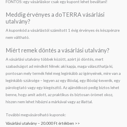
FONTOS: egy vásárláskor csak egy kupont lehet beváltani!
Meddig érvényes a doTERRA vásárlási
utalvány?
A kuponkód a vásárlástól számított 1 évig érvényes és készpénzre
nem váltható.
Miért remek döntés a vásárlási utalvány?
A vásárlási utalvány többek között, azért jó döntés, mert
szabadságot ad mindkét félnek: aki kapja, maga választhatja ki,
pontosan mely termék felel meg leginkább az igényeinek, mire van a
leginkább szüksége – legyen az egy illóolaj, egy illóolaj-keverék, egy
párologtató vagy egy kiegészítő. Az ajándékozó pedig biztos lehet
benne, hogy amit adott, az praktikus és biztosan örömet okoz,
hiszen nem lehet hibázni a márkával vagy az illattal.
További megvásárolható kuponok:
Vásárlási utalvány – 20.000 Ft értékben >>