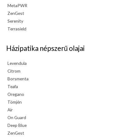
MetaPWR
ZenGest
Serenity
Terrasield
Házipatika népszerű olajai
Levendula
Citrom
Borsmenta
Teafa
Oregano
Tömjén
Air
On Guard
Deep Blue
ZenGest