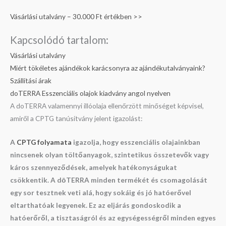
Vásárlási utalvány – 30.000 Ft értékben >>
Kapcsolódó tartalom:
Vásárlási utalvány
Miért tökéletes ajándékok karácsonyra az ajándékutalványaink?
Szállítási árak
doTERRA Esszenciális olajok kiadvány angol nyelven
A doTERRA valamennyi illóolaja ellenőrzött minőséget képvisel,
amiről a CPTG tanúsítvány jelent igazolást:
A
CPTG folyamata
igazolja, hogy esszenciális olajainkban
nincsenek olyan töltőanyagok, szintetikus összetevők vagy
káros szennyeződések, amelyek hatékonyságukat
csökkentik. A dōTERRA minden termékét és csomagolását
egy sor tesztnek veti alá, hogy sokáig és jó hatóerővel
eltarthatóak legyenek. Ez az eljárás gondoskodik a
hatóerőről, a tisztaságról és az egységességről minden egyes