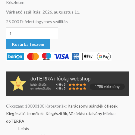
Készleten
Várható szállítás:
2026. augusztus 11.
25 000 Ft felett ingyenes szállítás
Kosárba teszem
doTERRA illóolaj webshop
boltértékelés
4.99 / 5
1758 vélemény
termékértékelés
4.96 / 5
Cikkszám:
10000100
Kategóriák:
Karácsonyi ajándék ötletek
,
Kiegészítő termékek
,
Kiegészítők
,
Vásárlási utalvány
Márka:
doTERRA
Leírás