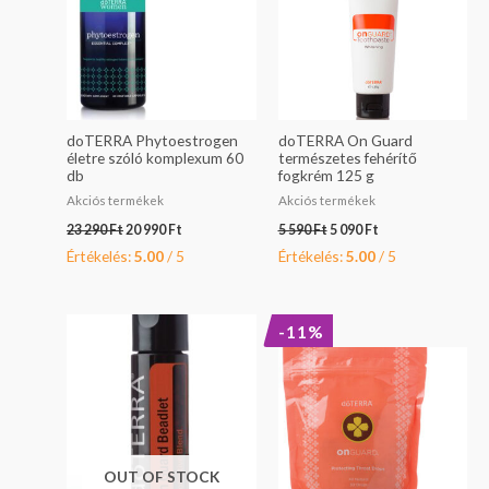
doTERRA Phytoestrogen
doTERRA On Guard
életre szóló komplexum 60
természetes fehérítő
db
fogkrém 125 g
Akciós termékek
Akciós termékek
23 290
Ft
20 990
Ft
5 590
Ft
5 090
Ft
Értékelés:
5.00
/ 5
Értékelés:
5.00
/ 5
Original
Current
-11%
price
price
was:
is:
7
7
990 Ft.
090 Ft.
OUT OF STOCK