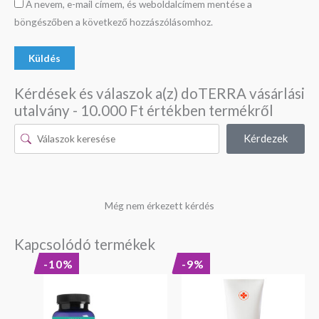
A nevem, e-mail címem, és weboldalcímem mentése a
böngészőben a következő hozzászólásomhoz.
Kérdések és válaszok a(z) doTERRA vásárlási
utalvány - 10.000 Ft értékben termékről
Kérdezek
Még nem érkezett kérdés
Kapcsolódó termékek
Original
Current
Original
Current
-10%
-9%
price
price
price
price
was:
is:
was:
is:
23
20
5
5
290 Ft.
990 Ft.
590 Ft.
090 Ft.