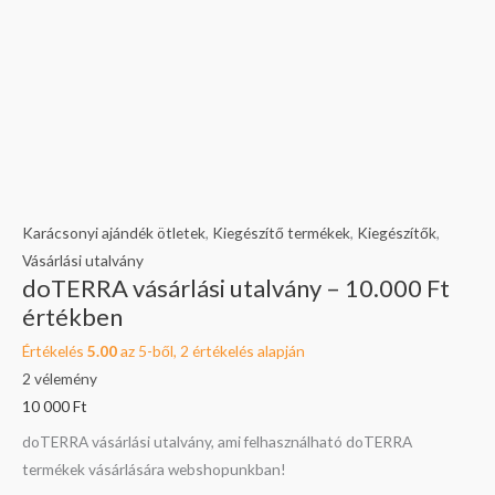
Ft
értékben
mennyiség
Karácsonyi ajándék ötletek
,
Kiegészítő termékek
,
Kiegészítők
,
Vásárlási utalvány
doTERRA vásárlási utalvány – 10.000 Ft
értékben
Értékelés
5.00
az 5-ből,
2
értékelés alapján
2
vélemény
10 000
Ft
doTERRA vásárlási utalvány, ami felhasználható doTERRA
termékek vásárlására webshopunkban!