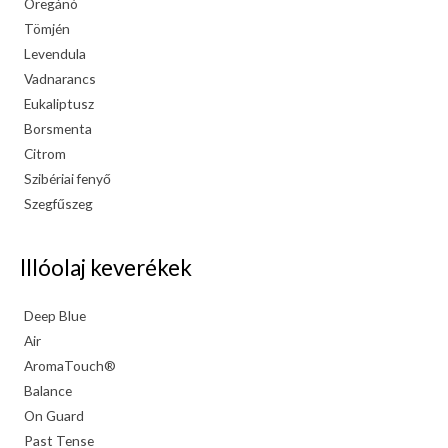
Oregánó
Tömjén
Levendula
Vadnarancs
Eukaliptusz
Borsmenta
Citrom
Szibériai fenyő
Szegfűszeg
Illóolaj keverékek
Deep Blue
Air
AromaTouch®
Balance
On Guard
Past Tense