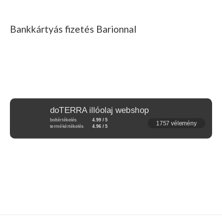
Bankkártyás fizetés Barionnal
doTERRA illóolaj webshop
boltértékelés
4.99 / 5
1757 vélemény
termékértékelés
4.96 / 5