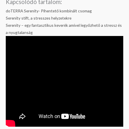
Kapcsolódó tartalom:
doTERRA Serenity- Pihentető kombinált csomag
Serenity stift, a stresszes helyzetekre
Serenity – egy fantasztikus keverék amivel legyőzhető a stressz és
a nyugtalanság