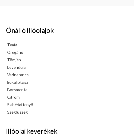
Önálló illóolajok
Teafa
Oregánó
Tömjén
Levendula
Vadnarancs
Eukaliptusz
Borsmenta
Citrom
Szibériai fenyő
Szegfűszeg
Illóolaj keverékek