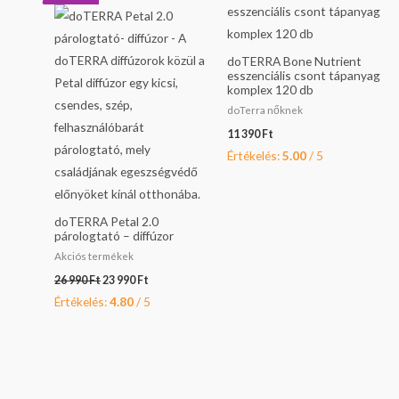
was:
is:
26
23
990 Ft.
990 Ft.
doTERRA Bone Nutrient
esszenciális csont tápanyag
komplex 120 db
doTerra nőknek
11 390
Ft
Értékelés:
5.00
/ 5
doTERRA Petal 2.0
párologtató – diffúzor
Akciós termékek
26 990
Ft
23 990
Ft
Értékelés:
4.80
/ 5