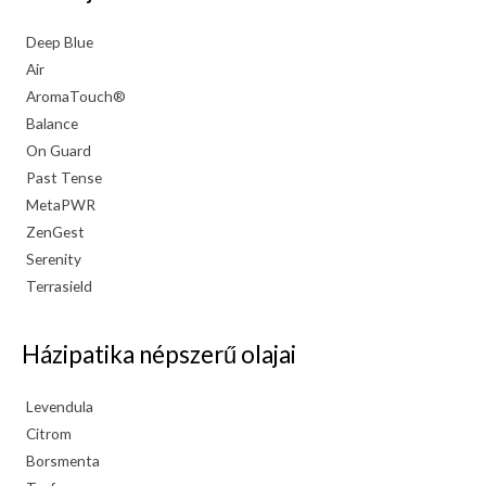
Deep Blue
Air
AromaTouch®
Balance
On Guard
Past Tense
MetaPWR
ZenGest
Serenity
Terrasield
Házipatika népszerű olajai
Levendula
Citrom
Borsmenta