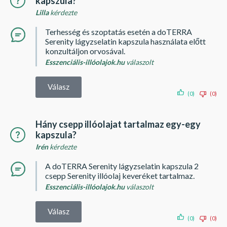
kapszula?
Lilla
kérdezte
Terhesség és szoptatás esetén a doTERRA
Serenity lágyzselatin kapszula használata előtt
konzultáljon orvosával.
Esszenciális-illóolajok.hu
válaszolt
Válasz
(0)
(0)
Hány csepp illóolajat tartalmaz egy-egy
kapszula?
Irén
kérdezte
A doTERRA Serenity lágyzselatin kapszula 2
csepp Serenity illóolaj keveréket tartalmaz.
Esszenciális-illóolajok.hu
válaszolt
Válasz
(0)
(0)