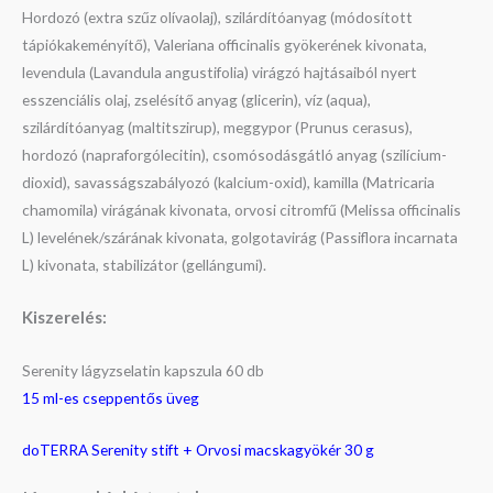
Hordozó (extra szűz olívaolaj), szilárdítóanyag (módosított
tápiókakeményítő), Valeriana officinalis gyökerének kivonata,
levendula (Lavandula angustifolia) virágzó hajtásaiból nyert
esszenciális olaj, zselésítő anyag (glicerin), víz (aqua),
szilárdítóanyag (maltitszirup), meggypor (Prunus cerasus),
hordozó (napraforgólecitin), csomósodásgátló anyag (szilícium-
dioxid), savasságszabályozó (kalcium-oxid), kamilla (Matricaria
chamomila) virágának kivonata, orvosi citromfű (Melissa officinalis
L) levelének/szárának kivonata, golgotavirág (Passiflora incarnata
L) kivonata, stabilizátor (gellángumi).
Kiszerelés:
Serenity lágyzselatin kapszula 60 db
15 ml-es cseppentős üveg
doTERRA Serenity stift + Orvosi macskagyökér 30 g