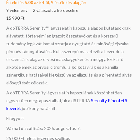
Értékelés
5.00
az 5-ből,
9
értékelés alapján
9
vélemény
|
2
válaszolt a kérdésekre
15 990
Ft
A doTERRA Serenity™ lágyzselatin kapszula alapos kutatásoknak
alávetett, történelmileg igazolt összetevőket és a korszerű
tudomány legjavát kamatoztatja a nyugtató és minőségi éjszakai
pihenés támogatásáért. Kulcsszerepű összetevői a Levendula
esszenciális olaj, az orvosi macskagyökér és a meggy. Ezek a fő
alkotóelemek az orvosi citromfű, a golgotavirág és a kamilla
szinergikus hatásaival kiegészülve az ellazulás és a pihentető alvás
elősegítését célozzák.
A dōTERRA Serenity lágyzselatin kapszulának köszönhetően
egyszerűen megtapasztalhatjuk a dōTERRA
Serenity Pihentető
keverék
jótékony hatásait.
Elfogyott
Várható szállítás:
2026. augusztus 7.
25 000 Ft felett ingyenes szállítás