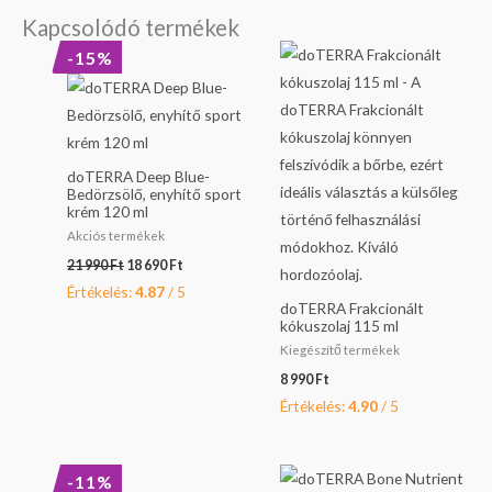
Kapcsolódó termékek
Original
Current
-15%
price
price
was:
is:
21
18
990 Ft.
690 Ft.
doTERRA Deep Blue-
Bedörzsölő, enyhítő sport
krém 120 ml
Akciós termékek
21 990
Ft
18 690
Ft
Értékelés:
4.87
/ 5
doTERRA Frakcionált
kókuszolaj 115 ml
Kiegészítő termékek
8 990
Ft
Értékelés:
4.90
/ 5
Original
Current
-11%
price
price