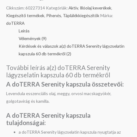
Cikkszám:
60227314
Kategóriák:
Aktív
,
Illóolaj keverékek
,
Kiegészítő termékek
,
Pihenés
,
Táplálékkiegészítők
Márka:
doTERRA
Leírás
Vélemények (9)
Kérdések és válaszok a(z) doTERRA Serenity lágyzselatin
kapszula 60 db termékről (2)
További leírás a(z) doTERRA Serenity
lágyzselatin kapszula 60 db termékről
A doTERRA Serenity kapszula összetevői:
Levendula esszenciális olaj, meggy, orvosi macskagyökér,
golgotavirág és kamilla.
A doTERRA Serenity kapszula
t
ulajdonságai:
a doTERRA Serenity lágyzselatin kapszula nyugtatja az