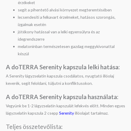
érzékeket
segít a pihentető alvási környezet megteremtésében
lecsendesíti a felkavart érzelmeket, hatásos szorongás,
izgalmak esetén
jótékony hatással van a lelki egyensúlyra és az
idegrendszerre
melatoninban természetesen gazdag meggykivonattal
készül
A doTERRA Serenity kapszula l
elki hatása:
A Serenity lágyzselatin kapszula csodálatos, nyugtató illóolaj
keverék, segít feloldani, túljutni a konfliktusokon.
A doTERRA Serenity kapszula h
asználata:
Vegyünk be 1-2 lágyzselatin kapszulát lefekvés előtt. Minden egyes
lágyzselatin kapszula 2 csepp
Serenity
illóolajat tartalmaz.
Teljes összetevőlista: