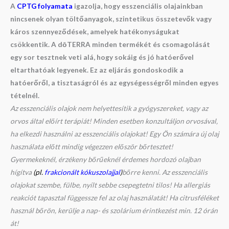
A
CPTG folyamata
igazolja, hogy esszenciális olajainkban
nincsenek olyan töltőanyagok, szintetikus összetevők vagy
káros szennyeződések, amelyek hatékonyságukat
csökkentik. A dōTERRA minden termékét és csomagolását
egy sor tesztnek veti alá, hogy sokáig és jó hatóerővel
eltarthatóak legyenek. Ez az eljárás gondoskodik a
hatóerőről, a tisztaságról és az egységességről minden egyes
tételnél.
Az esszenciális olajok nem helyettesítik a gyógyszereket, vagy az
orvos által előírt terápiát! Minden esetben konzultáljon orvosával,
ha elkezdi használni az esszenciális olajokat! Egy Ön számára új olaj
használata előtt mindig végezzen először bőrtesztet!
Gyermekeknél, érzékeny bőrűeknél érdemes hordozó olajban
hígítva
(pl.
frakcionált kókuszolajjal
)
bőrre kenni. Az esszenciális
olajokat szembe, fülbe, nyílt sebbe csepegtetni tilos! Ha allergiás
reakciót tapasztal függessze fel az olaj használatát! Ha citrusféléket
használ bőrön, kerülje a nap- és szolárium érintkezést min. 12 órán
át!