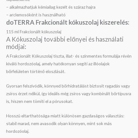
– alkalmazhatjuk kémiailag kezelt és száraz hajra
– arclemosóként is használható
doTERRA Frakcionált kókuszolaj kiszerelés:
115 ml Frakcionált kókuszolaj
A Kókuszolaj további előnyei és használati
módjai:
A Frakcionált Kókuszolaj tiszta, illat- és színmentes formulája révén
kiváló hordozóolaj, amely hatékonyan segíti az illóolajok
bőrfelületen történő eloszlását.
Gyorsan felszívódik, könnyed bőrhidratálást biztosít ragadás vagy
zsíros érzet nélkül, így ideális még zsíros vagy kombinált bőrtípusra
is, hiszen nem tömíti el a pórusokat.
Hosszú eltarthatósága miatt különösen gazdaságos választás:
stabil marad, nem avasodik olyan könnyen, mint sok más
hordozóolaj.