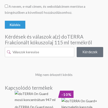
A nevem, e-mail címem, és weboldalcímem mentése a
böngészőben a következő hozzászólásomhoz.
Kérdések és válaszok a(z) doTERRA
Frakcionált kókuszolaj 115 ml termékről
Kérdezek
Még nem érkezett kérdés
Kapcsolódó termékek
Original
Current
-10%
price
price
was:
is:
17
15
doTERRA On Guard mosó
290 Ft.
490 Ft.