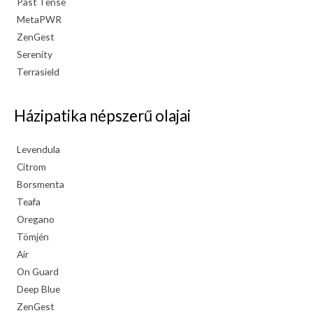
Past Tense
MetaPWR
ZenGest
Serenity
Terrasield
Házipatika népszerű olajai
Levendula
Citrom
Borsmenta
Teafa
Oregano
Tömjén
Air
On Guard
Deep Blue
ZenGest