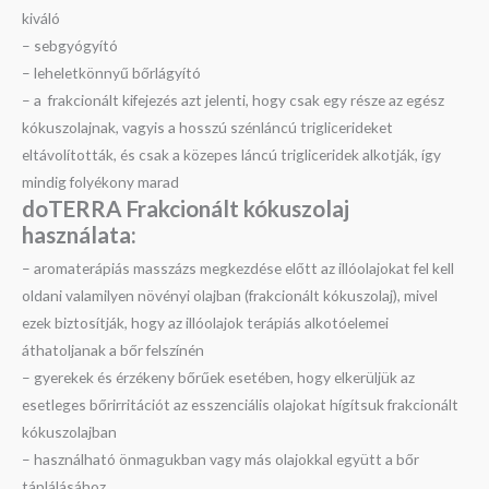
kiváló
– sebgyógyító
– leheletkönnyű bőrlágyító
– a frakcionált kifejezés azt jelenti, hogy csak egy része az egész
kókuszolajnak, vagyis a hosszú szénláncú triglicerideket
eltávolították, és csak a közepes láncú trigliceridek alkotják, így
mindig folyékony marad
doTERRA Frakcionált kókuszolaj
használata:
– aromaterápiás masszázs megkezdése előtt az illóolajokat fel kell
oldani valamilyen növényi olajban (frakcionált kókuszolaj), mivel
ezek biztosítják, hogy az illóolajok terápiás alkotóelemei
áthatoljanak a bőr felszínén
– gyerekek és érzékeny bőrűek esetében, hogy elkerüljük az
esetleges bőrirritációt az esszenciális olajokat hígítsuk frakcionált
kókuszolajban
– használható önmagukban vagy más olajokkal együtt a bőr
táplálásához