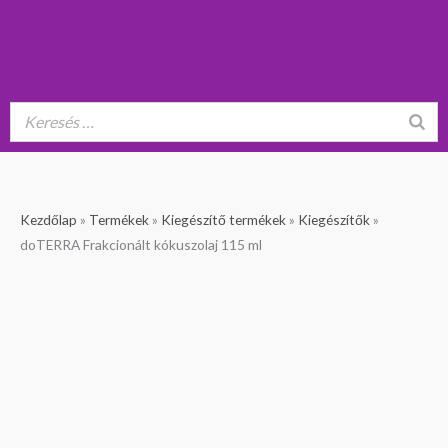
doTERRA
Kezdőlap
»
Termékek
»
Kiegészítő termékek
»
Kiegészítők
»
Frakcionált
doTERRA Frakcionált kókuszolaj 115 ml
kókuszolaj
115
ml
mennyiség