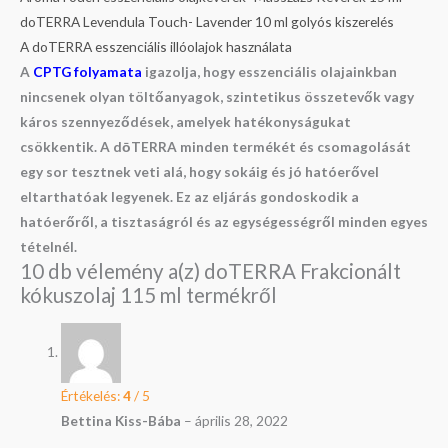
doTERRA Levendula Touch- Lavender 10 ml golyós kiszerelés
A doTERRA esszenciális illóolajok használata
A
CPTG folyamata
igazolja, hogy esszenciális olajainkban
nincsenek olyan töltőanyagok, szintetikus összetevők vagy
káros szennyeződések, amelyek hatékonyságukat
csökkentik. A dōTERRA minden termékét és csomagolását
egy sor tesztnek veti alá, hogy sokáig és jó hatóerővel
eltarthatóak legyenek. Ez az eljárás gondoskodik a
hatóerőről, a tisztaságról és az egységességről minden egyes
tételnél.
10 db vélemény a(z)
doTERRA Frakcionált
kókuszolaj 115 ml
termékről
Értékelés:
4
/ 5
Bettina Kiss-Bába
–
április 28, 2022