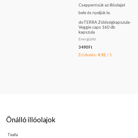
doTERRA Zöldségkapszula-
Veggie caps 160 db
kapszula
Energizáló
3 490
Ft
Értékelés:
4.92
/ 5
Önálló illóolajok
Teafa