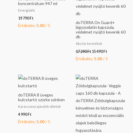
koncentrátum 947 ml
Energizáló
19 790
Ft
doTERRA On Guard+
Értékelés:
5.00
/ 5
lágyzselatin kapszula,
védelmet nyújtó keverék 60
db
Akciós termékek
17 290
Ft
15 490
Ft
Értékelés:
5.00
/ 5
doTERRA 8 üveges
kulcstartó szürke színben
Karácsonyi ajándék ötletek
4 990
Ft
Értékelés:
5.00
/ 5