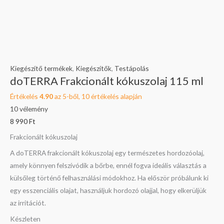
Kiegészítő termékek
,
Kiegészítők
,
Testápolás
doTERRA Frakcionált kókuszolaj 115 ml
Értékelés
4.90
az 5-ből,
10
értékelés alapján
10
vélemény
8 990
Ft
Frakcionált kókuszolaj
A doTERRA frakcionált kókuszolaj egy természetes hordozóolaj,
amely könnyen felszívódik a bőrbe, ennél fogva ideális választás a
külsőleg történő felhasználási módokhoz. Ha először próbálunk ki
egy esszenciális olajat, használjuk hordozó olajjal, hogy elkerüljük
az irritációt.
Készleten