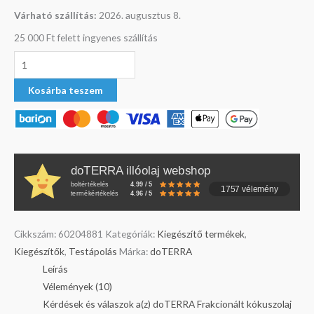
Várható szállítás:
2026. augusztus 8.
25 000 Ft felett ingyenes szállítás
Kosárba teszem
doTERRA illóolaj webshop
boltértékelés
4.99 / 5
1757 vélemény
termékértékelés
4.96 / 5
Cikkszám:
60204881
Kategóriák:
Kiegészítő termékek
,
Kiegészítők
,
Testápolás
Márka:
doTERRA
Leírás
Vélemények (10)
Kérdések és válaszok a(z) doTERRA Frakcionált kókuszolaj