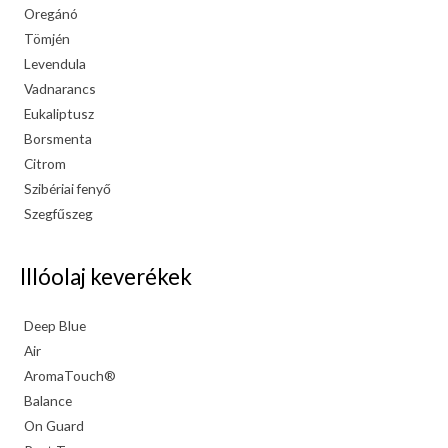
Oregánó
Tömjén
Levendula
Vadnarancs
Eukaliptusz
Borsmenta
Citrom
Szibériai fenyő
Szegfűszeg
Illóolaj keverékek
Deep Blue
Air
AromaTouch®
Balance
On Guard