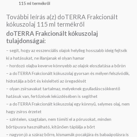
115 ml termékről
További leírás a(z) doTERRA Frakcionált
kókuszolaj 115 ml termékről
doTERRA Frakcionált kókuszolaj
tulajdonságai:
– segít, hogy az esszenciális olajok helyileg hosszabb ideig fejtsék
ki a hatásukat, ne illanjanak el olyan hamar
– hordozó olajba keverve könnyebb az olajok eloszlatása a bőrön
– a doTERRA Frakcionált kókuszolaj gyorsan és mélyen felszívódik,
hidratálja a bőrt és késlelteti az öregedését
– olyan zsírsavakat tartalmaz, melyeknek gyulladáscsökkentő
hatásuk van, fertőzések leküzdésében is segíthet
– a doTERRA Frakcionált kókuszolaj egy könnyű, selymes olaj, nem
hagy zsíros érzetet
– színtelen, szagtalan, nem tömíti el a pórusokat, minden
bőrtípusra használható, kitűnően táplálja a bőrt
– nagyon jó a száraz bőrre, kismamák pocakjára és babaápolásra is