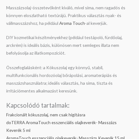
Masszázsolaj-összetevőként kiváló, mivel sima, nem ragadós és
könnyen eloszlatható textúrájú. Praktikus választás nyak- és
vállmasszázshoz, ha például
Aroma Touch
-al keverjük.
DIY kozmetikai készítményekhez (például testápoló, fürdőolaj,
arckrém) is ideális bázis, különösen mert semleges illata nem
befolyásolja az illatkompozíciót.
Összefoglalásként: a Kókuszolaj egy könnyű, stabil,
multifunkcionális hordozóolaj bőrápolási, aromaterápiás és
masszázshasználatra; ideális választás, ha sima, tiszta és
irritációmentes alkalmazást keresünk.
Kapcsolódó tartalmak:
Frakcionált kókuszolaj, nem csak hígításra
doTERRA AromaTouch esszenciális olajkeverék- Masszázs
Keverék 5 ml
AromaTouch esszenciális olajkeverék- Masszázs Keverék 15 ml