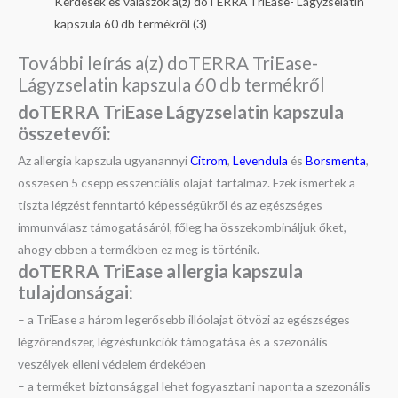
Kérdések és válaszok a(z) doTERRA TriEase- Lágyzselatin
kapszula 60 db termékről (3)
További leírás a(z) doTERRA TriEase-
Lágyzselatin kapszula 60 db termékről
doTERRA TriEase Lágyzselatin kapszula
összetevői:
Az allergia kapszula ugyanannyi
Citrom
,
Levendula
és
Borsmenta
,
összesen 5 csepp esszenciális olajat tartalmaz. Ezek ismertek a
tiszta légzést fenntartó képességükről és az egészséges
immunválasz támogatásáról, főleg ha összekombináljuk őket,
ahogy ebben a termékben ez meg is történik.
doTERRA TriEase allergia kapszula
tulajdonságai:
– a TriEase a három legerősebb illóolajat ötvözi az egészséges
légzőrendszer, légzésfunkciók támogatása és a szezonális
veszélyek elleni védelem érdekében
– a terméket biztonsággal lehet fogyasztani naponta a szezonális