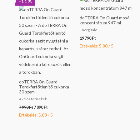
-11%
price
price
was:
is:
7
7
doTERRA On Guard mosó
990 Ft.
090 Ft.
koncentrátum 947 ml
Energizáló
19 790
Ft
Értékelés:
5.00
/ 5
doTERRA On Guard
Torokfertőtlenítő cukorka
30 szem
Akciós termékek
7 990
Ft
7 090
Ft
Értékelés:
5.00
/ 5