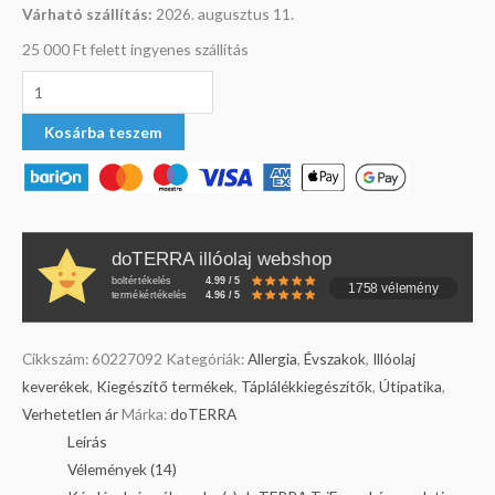
Várható szállítás:
2026. augusztus 11.
25 000 Ft felett ingyenes szállítás
Kosárba teszem
doTERRA illóolaj webshop
boltértékelés
4.99 / 5
1758 vélemény
termékértékelés
4.96 / 5
Cikkszám:
60227092
Kategóriák:
Allergia
,
Évszakok
,
Illóolaj
keverékek
,
Kiegészítő termékek
,
Táplálékkiegészítők
,
Útipatika
,
Verhetetlen ár
Márka:
doTERRA
Leírás
Vélemények (14)