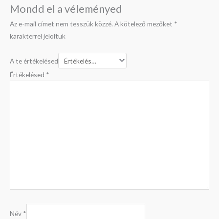
Mondd el a véleményed
Az e-mail címet nem tesszük közzé.
A kötelező mezőket
*
karakterrel jelöltük
A te értékelésed
Értékelésed
*
Név
*