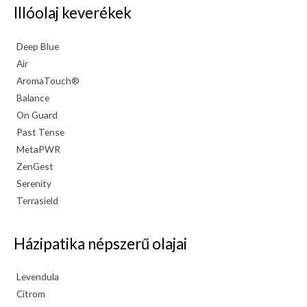
Illóolaj keverékek
Deep Blue
Air
AromaTouch®
Balance
On Guard
Past Tense
MetaPWR
ZenGest
Serenity
Terrasield
Házipatika népszerű olajai
Levendula
Citrom