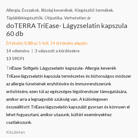
Allergia
,
Évszakok
,
Illóolaj keverékek
,
Kiegészítő termékek
,
Táplálékkiegészítők
,
Útipatika
,
Verhetetlen ár
doTERRA TriEase- Lágyzselatin kapszula
60 db
Értékelés
5.00
az 5-ből,
14
értékelés alapján
14
vélemény
|
3
válaszolt a kérdésekre
13 590
Ft
T
riEase Softgels Lágyzselatin kapszula- Allergia keverék
TriEase lágyzselatin kapszula természetes és biztonságos módszer
az allergia tüneteinek enyhítésére és immunrendszerünk
erősítésére, ezen túl az egészséges légzőrendszer támogatására,
amikor arra a legnagyobb szükség van. A különlegesen
összeállított TriEase lágyzselatin kapszulát gyorsan és könnyen el
lehet fogyasztani, amikor utazunk, kültéri eseményekhez
csatlakozunk.
Készleten