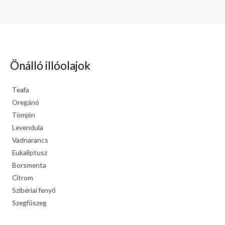
Önálló illóolajok
Teafa
Oregánó
Tömjén
Levendula
Vadnarancs
Eukaliptusz
Borsmenta
Citrom
Szibériai fenyő
Szegfűszeg