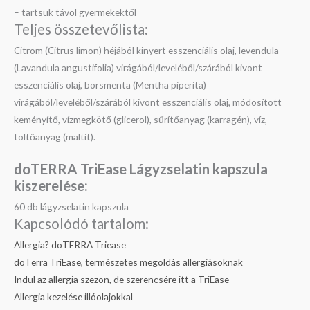
– tartsuk távol gyermekektől
Teljes összetevőlista:
Citrom (Citrus limon) héjából kinyert esszenciális olaj, levendula
(Lavandula angustifolia) virágából/leveléből/szárából kivont
esszenciális olaj, borsmenta (Mentha piperita)
virágából/leveléből/szárából kivont esszenciális olaj, módosított
keményítő, vízmegkötő (glicerol), sűrítőanyag (karragén), víz,
töltőanyag (maltit).
doTERRA TriEase Lágyzselatin kapszula
kiszerelése:
60 db lágyzselatin kapszula
Kapcsolódó tartalom:
Allergia? doTERRA Triease
doTerra TriEase, természetes megoldás allergiásoknak
Indul az allergia szezon, de szerencsére itt a TriEase
Allergia kezelése illóolajokkal