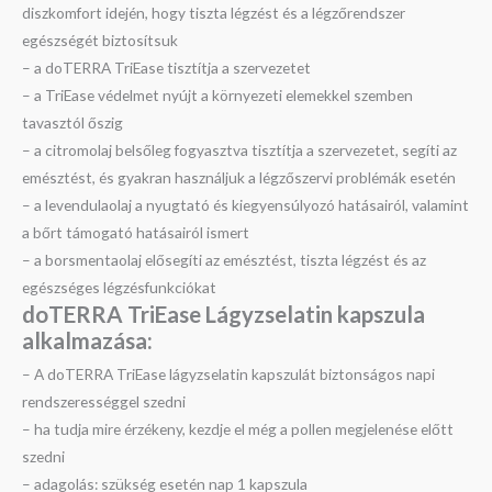
diszkomfort idején, hogy tiszta légzést és a légzőrendszer
egészségét biztosítsuk
– a doTERRA TriEase tisztítja a szervezetet
– a TriEase védelmet nyújt a környezeti elemekkel szemben
tavasztól őszig
– a citromolaj belsőleg fogyasztva tisztítja a szervezetet, segíti az
emésztést, és gyakran használjuk a légzőszervi problémák esetén
– a levendulaolaj a nyugtató és kiegyensúlyozó hatásairól, valamint
a bőrt támogató hatásairól ismert
– a borsmentaolaj elősegíti az emésztést, tiszta légzést és az
egészséges légzésfunkciókat
doTERRA TriEase Lágyzselatin kapszula
alkalmazása:
– A doTERRA TriEase lágyzselatin kapszulát biztonságos napi
rendszerességgel szedni
– ha tudja mire érzékeny, kezdje el még a pollen megjelenése előtt
szedni
– adagolás: szükség esetén nap 1 kapszula