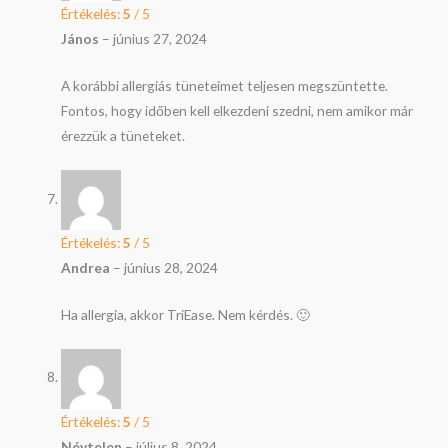
Értékelés:
5
/ 5
János
–
június 27, 2024
A korábbi allergiás tüneteimet teljesen megszüntette.
Fontos, hogy időben kell elkezdeni szedni, nem amikor már
érezzük a tüneteket.
Értékelés:
5
/ 5
Andrea
–
június 28, 2024
Ha allergia, akkor TriEase. Nem kérdés. 🙂
Értékelés:
5
/ 5
Névtelen
–
július 8, 2024