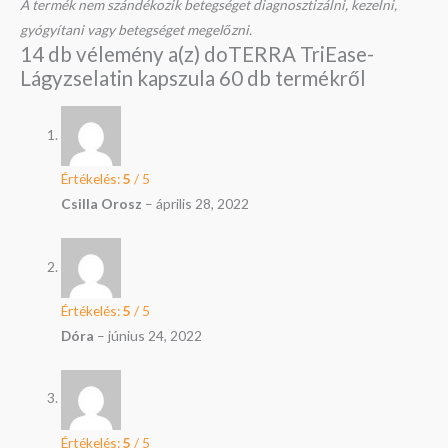
A termék nem szándékozik betegséget diagnosztizálni, kezelni,
gyógyítani vagy betegséget megelőzni.
14 db vélemény a(z)
doTERRA TriEase-
Lágyzselatin kapszula 60 db
termékről
Értékelés:
5
/ 5
Csilla Orosz
–
április 28, 2022
Értékelés:
5
/ 5
Dóra
–
június 24, 2022
Értékelés:
5
/ 5