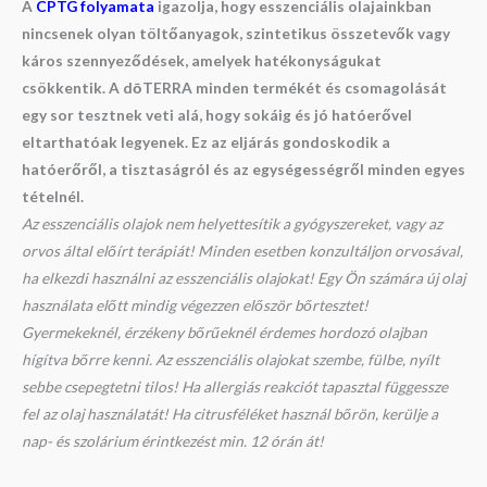
A
CPTG folyamata
igazolja, hogy esszenciális olajainkban
nincsenek olyan töltőanyagok, szintetikus összetevők vagy
káros szennyeződések, amelyek hatékonyságukat
csökkentik. A dōTERRA minden termékét és csomagolását
egy sor tesztnek veti alá, hogy sokáig és jó hatóerővel
eltarthatóak legyenek. Ez az eljárás gondoskodik a
hatóerőről, a tisztaságról és az egységességről minden egyes
tételnél.
Az esszenciális olajok nem helyettesítik a gyógyszereket, vagy az
orvos által előírt terápiát! Minden esetben konzultáljon orvosával,
ha elkezdi használni az esszenciális olajokat! Egy Ön számára új olaj
használata előtt mindig végezzen először bőrtesztet!
Gyermekeknél, érzékeny bőrűeknél érdemes hordozó olajban
hígítva bőrre kenni. Az esszenciális olajokat szembe, fülbe, nyílt
sebbe csepegtetni tilos! Ha allergiás reakciót tapasztal függessze
fel az olaj használatát! Ha citrusféléket használ bőrön, kerülje a
nap- és szolárium érintkezést min. 12 órán át!