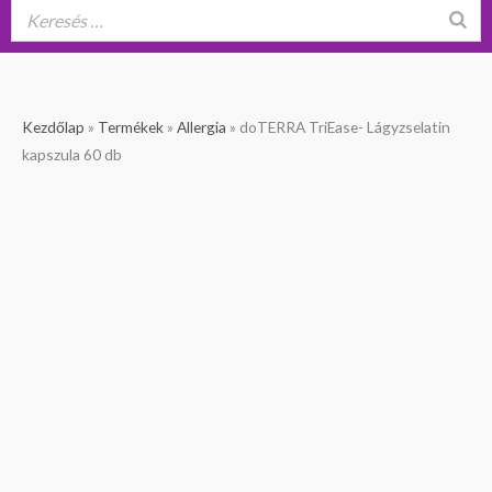
doTERRA
Kezdőlap
»
Termékek
»
Allergia
»
doTERRA TriEase- Lágyzselatin
TriEase-
kapszula 60 db
Lágyzselatin
Verhetetlen ár
kapszula
60
db
mennyiség