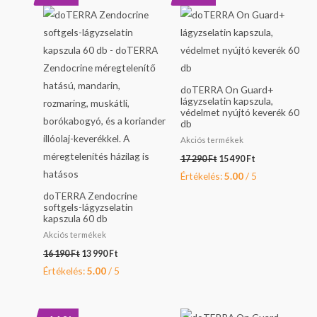
price
price
price
price
was:
is:
was:
is:
16
13
17
15
190 Ft.
990 Ft.
290 Ft.
490 Ft.
doTERRA On Guard+
lágyzselatin kapszula,
védelmet nyújtó keverék 60
db
Akciós termékek
17 290
Ft
15 490
Ft
Értékelés:
5.00
/ 5
doTERRA Zendocrine
softgels-lágyzselatin
kapszula 60 db
Akciós termékek
16 190
Ft
13 990
Ft
Értékelés:
5.00
/ 5
Original
Current