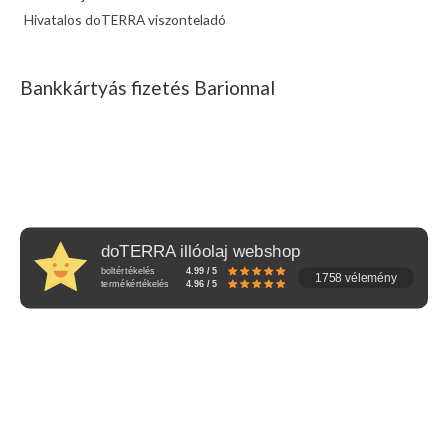
Hivatalos doTERRA viszonteladó
Bankkártyás fizetés Barionnal
doTERRA illóolaj webshop
boltértékelés
4.99 / 5
1758 vélemény
termékértékelés
4.96 / 5