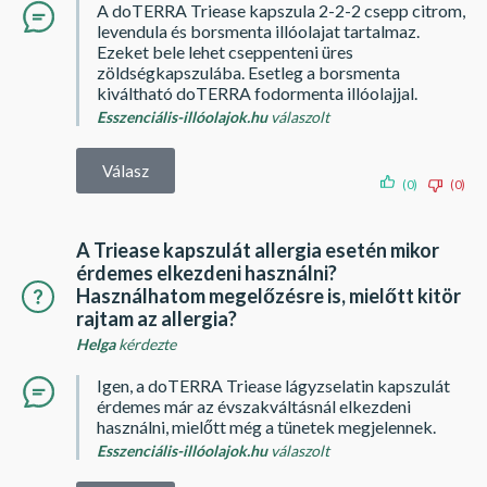
A doTERRA Triease kapszula 2-2-2 csepp citrom,
levendula és borsmenta illóolajat tartalmaz.
Ezeket bele lehet cseppenteni üres
zöldségkapszulába. Esetleg a borsmenta
kiváltható doTERRA fodormenta illóolajjal.
Esszenciális-illóolajok.hu
válaszolt
Válasz
(0)
(0)
A Triease kapszulát allergia esetén mikor
érdemes elkezdeni használni?
Használhatom megelőzésre is, mielőtt kitör
rajtam az allergia?
Helga
kérdezte
Igen, a doTERRA Triease lágyzselatin kapszulát
érdemes már az évszakváltásnál elkezdeni
használni, mielőtt még a tünetek megjelennek.
Esszenciális-illóolajok.hu
válaszolt