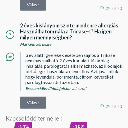
Válasz
(0)
(0)
2 éves kislányom szinte mindenre allergiás.
Használhatom nála a Triease-t? Ha igen
milyen mennyiségben?
Mariann
kérdezte
3 év alatti gyerekek esetében sajnos a TriEase
nem használható. 3 éves kor alatt kizárólag
inhalálás, párologtatás alkalmazható, az illóolajok
belsőleges használata eleve tilos. Azt javasoljuk,
hogy levendula, borsmenta, citrom keveréket
párologtasson diffúzorban.
Esszenciális-illóolajok.hu
válaszolt
Válasz
(0)
(0)
Kapcsolódó termékek
Original
Current
Original
Current
-14%
-10%