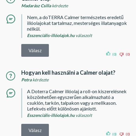
Madarász Csilla
kérdezte
Nem, a doTERRA Calmer természetes eredetű
illóolajokat tartalmaz, mesterséges illatanyagok
nélkül.
Esszenciális-illóolajok.hu
válaszolt
Válasz
(0)
(0)
Hogyan kell használni a Calmer olajat?
Petra
kérdezte
A Doterra Calmer illóolaj a roll-on kiszerelésnek
köszönhetően egyszerűen alkalmazható a
csuklón, tarkón, talpakon vagy a mellkason.
Lefekvés előtt különösen ajánlott.
Esszenciális-illóolajok.hu
válaszolt
Válasz
(0)
(0)