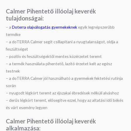
Calmer Pihentető illóolaj keverék
tulajdonságai:
– a
Doterra olajválogatás gyermekeknek
egyik legnépszerűbb
terméke
– a doTERRA Calmer segít csillapítani a nyugtalanságot, oldja a
feszültséget
– pozitív és feszültségektől mentes közérzetet teremt
– a termék használata pihentető, lazító érzetet kelt az egész
testnek
– a doTERRA Calmer jól használható a gyermekek fektetési rutinja
során
– nyugodt légkört teremt az éjszakai ébredések nélküli alváshoz
– derűs légkört teremt, elősegítve ezzel, hogy az altatási idő békés
és várt esemény legyen
Calmer Pihentető illóolaj keverék
alkalmazása: