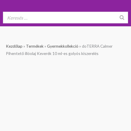
doTERRA
Original
Current
Kezdőlap
»
Termékek
»
Gyermekkollekció
»
doTERRA Calmer
Calmer
price
price
Pihentető illóolaj Keverék 10 ml-es golyós kiszerelés
Pihentető
was:
is:
illóolaj
12
10
Keverék
490 Ft.
990 Ft.
10
ml-
es
golyós
kiszerelés
mennyiség