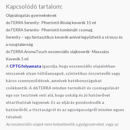
Kapcsolódó tartalom:
Olajválogatás gyermekeknek
doTERRA Serenity- Pihentető illóolaj keverék 15 ml
doTERRA Serenity- Pihentető kombinált csomag
Serenity – egy fantasztikus keverék amivel legyőzhető a stressz és
a nyugtalanság
doTERRA AromaTouch esszenciális olajkeverék- Masszázs
Keverék 5 ml
A
CPTG folyamata
igazolja, hogy esszenciális olajainkban
nincsenek olyan töltőanyagok, szintetikus összetevők vagy
káros szennyeződések, amelyek hatékonyságukat
csökkentik. A dōTERRA minden termékét és csomagolását
egy sor tesztnek veti alá, hogy sokáig és jó hatóerővel
eltarthatóak legyenek. Ez az eljárás gondoskodik a
hatóerőről, a tisztaságról és az egységességről minden egyes
tételnél.
Az esszenciális olajok nem helyettesítik a gyógyszereket, vagy az