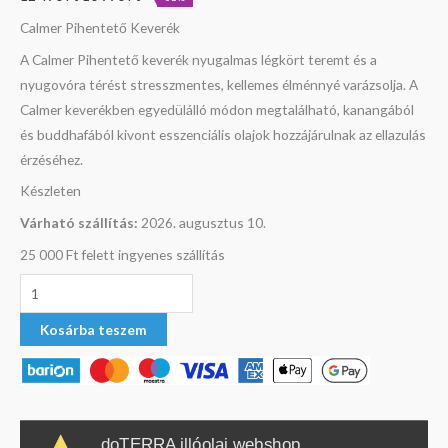
Calmer Pihentető Keverék
A Calmer Pihentető keverék nyugalmas légkört teremt és a
nyugovóra térést stresszmentes, kellemes élménnyé varázsolja. A
Calmer keverékben egyedülálló módon megtalálható, kanangából
és buddhafából kivont esszenciális olajok hozzájárulnak az ellazulás
érzéséhez.
Készleten
Várható szállítás:
2026. augusztus 10.
25 000 Ft felett ingyenes szállítás
Kosárba teszem
doTERRA illóolaj webshop