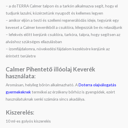
– a doTERRA Calmer talpon és a tarkón alkalmazva segít, hogy el
tudjunk lazulni, közérzetünk nyugodt és kellemes legyen
– amikor eljön a testi és szellemi regenerálódás ideje, tegyünk egy
keveset a Calmer keverékből a csuklóra, lélegezzük be és relaxáljunk
– lefekvés előtt kenjünk csuklóra, tarkóra, talpra, hogy segítsen az
alváshoz szükséges ellazulásban
– izomfájdalomra, növekedési fájdalom kezelésére kenjünk az
érintett területre
Calmer Pihentető illóolaj Keverék
használata:
Aromásan, helyileg bőrön alkalmazható. A
Doterra olajválogatás
gyermekeknek
termékei az érzékeny bőrhöz is gyengédek, ezért
használatuknak senki számára sincs akadálya.
Kiszerelés:
10 ml-es golyós kiszerelés