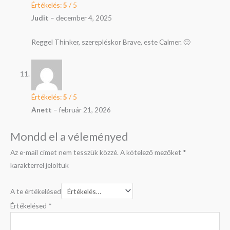
Értékelés:
5
/ 5
Judit
–
december 4, 2025
Reggel Thinker, szerepléskor Brave, este Calmer. 🙂
Értékelés:
5
/ 5
Anett
–
február 21, 2026
Mondd el a véleményed
Az e-mail címet nem tesszük közzé.
A kötelező mezőket
*
karakterrel jelöltük
A te értékelésed
Értékelésed
*