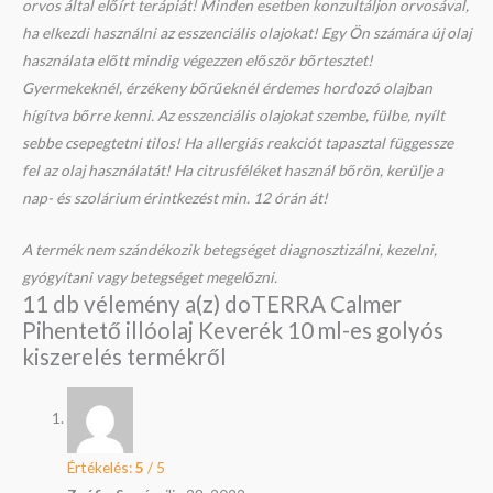
orvos által előírt terápiát! Minden esetben konzultáljon orvosával,
ha elkezdi használni az esszenciális olajokat! Egy Ön számára új olaj
használata előtt mindig végezzen először bőrtesztet!
Gyermekeknél, érzékeny bőrűeknél érdemes hordozó olajban
hígítva bőrre kenni. Az esszenciális olajokat szembe, fülbe, nyílt
sebbe csepegtetni tilos! Ha allergiás reakciót tapasztal függessze
fel az olaj használatát! Ha citrusféléket használ bőrön, kerülje a
nap- és szolárium érintkezést min. 12 órán át!
A termék nem szándékozik betegséget diagnosztizálni, kezelni,
gyógyítani vagy betegséget megelőzni.
11 db vélemény a(z)
doTERRA Calmer
Pihentető illóolaj Keverék 10 ml-es golyós
kiszerelés
termékről
Értékelés:
5
/ 5