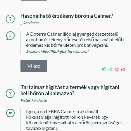
Használható érzékeny bőrön a Calmer?
_
kérdezte
A Doterra Calmer illóolaj gyengéd összetételű,
azonban érzékeny bőr esetén első használat előtt
érdemes kis bőrfelületen próbát végezni.
Esszenciális-illóolajok.hu
válaszolt
Válasz
(0)
(0)
Tartalmaz hígítást a termék vagy hígítani
kell bőrön alkalmazva?
Péter
kérdezte
Igen, a doTERRA Calmer frakcionált
kókuszolajjal hígított roll-on keverék, így
közvetlenül használható a bőrön, nem szükséges
tovább hígítani.