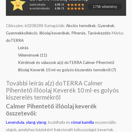
boltértékelés
4.99 / 5
1758 vélemény
termékértékelés
4.96 / 5
Cikkszám:
60208288
Kategóriák:
Akciós termékek
,
Gyerekek
,
Gyermekkollekció
,
Illóolaj keverékek
,
Pihenés
,
Tanévkezdés
Márka:
doTERRA
Leírás
Vélemények (11)
Kérdések és válaszok a(z) doTERRA Calmer Pihentető
illóolaj Keverék 10 ml-es golyós kiszerelés termékről (7)
További leírás a(z) doTERRA Calmer
Pihentető illóolaj Keverék 10 ml-es golyós
kiszerelés termékről
Calmer Pihentető illóolaj keverék
összetevői:
Levendula
,
ylang ylang
, buddhafa és
római kamilla
esszenciális
olajok, amelyhez bázisként frakcionált kókuszolajat kevertek.