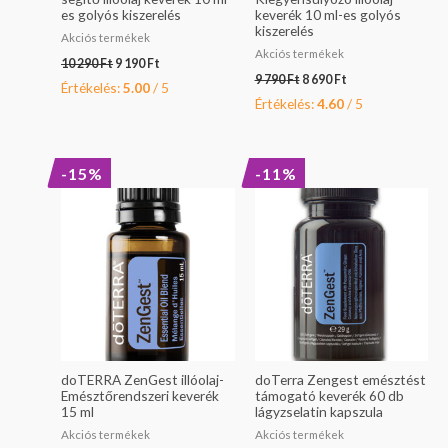
es golyós kiszerelés
keverék 10 ml-es golyós
kiszerelés
Akciós termékek
Akciós termékek
10 290
Ft
9 190
Ft
9 790
Ft
8 690
Ft
Értékelés:
5.00
/ 5
Értékelés:
4.60
/ 5
Original
Current
Original
Current
-15%
-11%
price
price
price
price
was:
is:
was:
is:
19
16
13
12
990 Ft.
990 Ft.
990 Ft.
490 Ft.
doTERRA ZenGest illóolaj-
doTerra Zengest emésztést
Emésztőrendszeri keverék
támogató keverék 60 db
15 ml
lágyzselatin kapszula
Akciós termékek
Akciós termékek