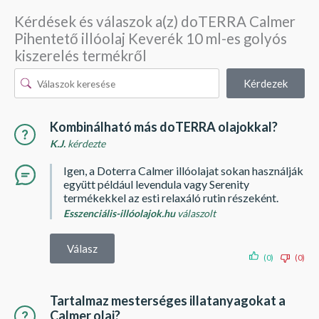
Kérdések és válaszok a(z) doTERRA Calmer
Pihentető illóolaj Keverék 10 ml-es golyós
kiszerelés termékről
Kérdezek
Kombinálható más doTERRA olajokkal?
K.J.
kérdezte
Igen, a Doterra Calmer illóolajat sokan használják
együtt például levendula vagy Serenity
termékekkel az esti relaxáló rutin részeként.
Esszenciális-illóolajok.hu
válaszolt
Válasz
(0)
(0)
Tartalmaz mesterséges illatanyagokat a
Calmer olaj?