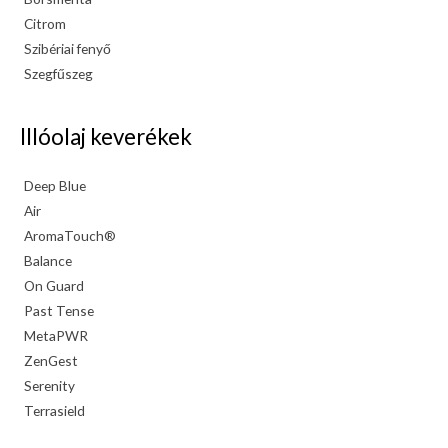
Citrom
Szibériai fenyő
Szegfűszeg
Illóolaj keverékek
Deep Blue
Air
AromaTouch®
Balance
On Guard
Past Tense
MetaPWR
ZenGest
Serenity
Terrasield