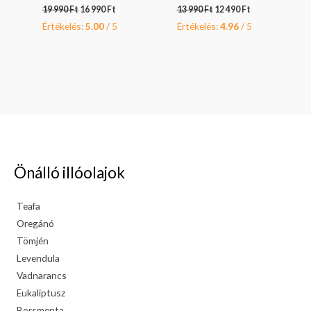
19 990
Ft
16 990
Ft
13 990
Ft
12 490
Ft
Értékelés:
5.00
/ 5
Értékelés:
4.96
/ 5
Önálló illóolajok
Teafa
Oregánó
Tömjén
Levendula
Vadnarancs
Eukaliptusz
Borsmenta