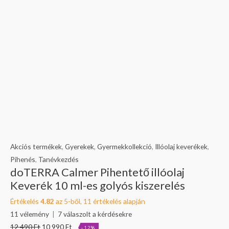
Akciós termékek
,
Gyerekek
,
Gyermekkollekció
,
Illóolaj keverékek
,
Pihenés
,
Tanévkezdés
doTERRA Calmer Pihentető illóolaj
Keverék 10 ml-es golyós kiszerelés
Értékelés
4.82
az 5-ből,
11
értékelés alapján
11
vélemény
|
7
válaszolt a kérdésekre
12 490
Ft
10 990
Ft
-12%