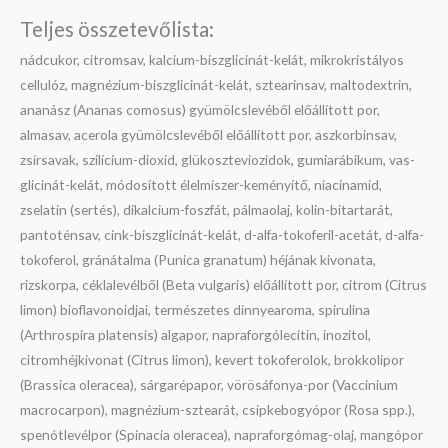
Teljes összetevőlista:
nádcukor, citromsav, kalcium-biszglicinát-kelát, mikrokristályos
cellulóz, magnézium-biszglicinát-kelát, sztearinsav, maltodextrin,
ananász (Ananas comosus) gyümölcslevéből előállított por,
almasav, acerola gyümölcslevéből előállított por, aszkorbinsav,
zsírsavak, szilícium-dioxid, glükoszteviozidok, gumiarábikum, vas-
glicinát-kelát, módosított élelmiszer-keményítő, niacinamid,
zselatin (sertés), dikalcium-foszfát, pálmaolaj, kolin-bitartarát,
pantoténsav, cink-biszglicinát-kelát, d-alfa-tokoferil-acetát, d-alfa-
tokoferol, gránátalma (Punica granatum) héjának kivonata,
rizskorpa, céklalevélből (Beta vulgaris) előállított por, citrom (Citrus
limon) bioflavonoidjai, természetes dinnyearoma, spirulina
(Arthrospira platensis) algapor, napraforgólecitin, inozitol,
citromhéjkivonat (Citrus limon), kevert tokoferolok, brokkolipor
(Brassica oleracea), sárgarépapor, vörösáfonya-por (Vaccinium
macrocarpon), magnézium-sztearát, csipkebogyópor (Rosa spp.),
spenótlevélpor (Spinacia oleracea), napraforgómag-olaj, mangópor