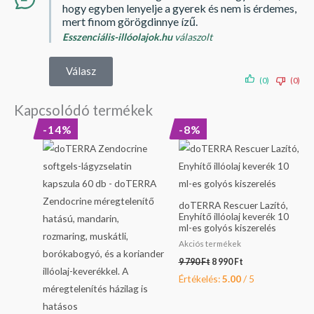
hogy egyben lenyelje a gyerek és nem is érdemes,
mert finom görögdinnye ízű.
Esszenciális-illóolajok.hu
válaszolt
Válasz
(0)
(0)
Kapcsolódó termékek
Original
Current
Original
Current
-14%
-8%
price
price
price
price
was:
is:
was:
is:
16
13
9
8
190 Ft.
990 Ft.
790 Ft.
990 Ft.
doTERRA Rescuer Lazító,
Enyhítő illóolaj keverék 10
ml-es golyós kiszerelés
Akciós termékek
9 790
Ft
8 990
Ft
Értékelés:
5.00
/ 5