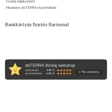
Cookie tájékoztató
Hivatalos doTERRA viszonteladó
Bankkártyás fizetés Barionnal
doTERRA illóolaj webshop
boltértékelés
4.99 / 5
1758 vélemény
termékértékelés
4.96 / 5