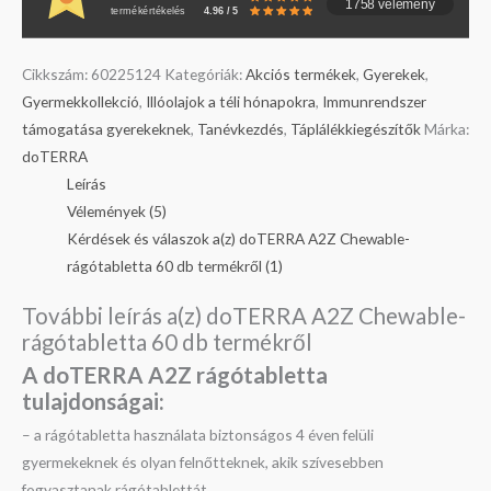
1758 vélemény
termékértékelés
4.96 / 5
Cikkszám:
60225124
Kategóriák:
Akciós termékek
,
Gyerekek
,
Gyermekkollekció
,
Illóolajok a téli hónapokra
,
Immunrendszer
támogatása gyerekeknek
,
Tanévkezdés
,
Táplálékkiegészítők
Márka:
doTERRA
Leírás
Vélemények (5)
Kérdések és válaszok a(z) doTERRA A2Z Chewable-
rágótabletta 60 db termékről (1)
További leírás a(z) doTERRA A2Z Chewable-
rágótabletta 60 db termékről
A doTERRA A2Z rágótabletta
tulajdonságai:
– a rágótabletta használata biztonságos 4 éven felüli
gyermekeknek és olyan felnőtteknek, akik szívesebben
fogyasztanak rágótablettát.