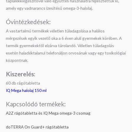
táplálékkiegészítővel való együttes használatra fejlesztettük ki,
amely egy vadnarancs ízesítésű omega-3-halolaj.
Óvintézkedések:
A vastartalmú termékek véletlen túladagolása a halálos
mérgezések egyik vezető oka a 6 éven aluli gyermekek körében. A
termék gyermekektől elzárva tárolandó. Véletlen túladagolás
esetén haladéktalanul telefonáljon orvosának vagy egy toxikológiai
központnak.
Kiszerelés:
60 db rágótabletta
IQ Mega halolaj 150 ml
Kapcsolódó termékek:
A2Z rágótabletta és IQ Mega omega-3 csomag
doTERRA On Guard+ rágótabletta