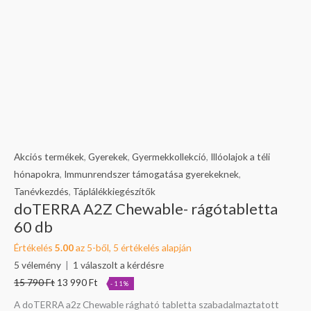
Akciós termékek
,
Gyerekek
,
Gyermekkollekció
,
Illóolajok a téli
hónapokra
,
Immunrendszer támogatása gyerekeknek
,
Tanévkezdés
,
Táplálékkiegészítők
doTERRA A2Z Chewable- rágótabletta
60 db
Értékelés
5.00
az 5-ből,
5
értékelés alapján
5
vélemény
|
1
válaszolt a kérdésre
15 790
Ft
13 990
Ft
-11%
A doTERRA a2z Chewable rágható tabletta szabadalmaztatott