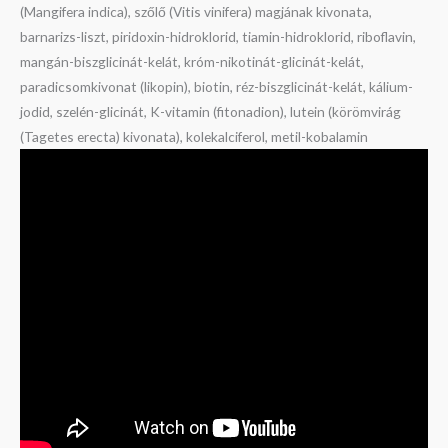
(Mangifera indica), szőlő (Vitis vinifera) magjának kivonata,
barnarizs-liszt, piridoxin-hidroklorid, tiamin-hidroklorid, riboflavin,
mangán-biszglicinát-kelát, króm-nikotinát-glicinát-kelát,
paradicsomkivonat (likopin), biotin, réz-biszglicinát-kelát, kálium-
jodid, szelén-glicinát, K-vitamin (fitonadion), lutein (körömvirág
(Tagetes erecta) kivonata), kolekalciferol, metil-kobalamin