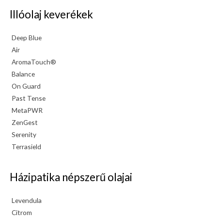
Illóolaj keverékek
Deep Blue
Air
AromaTouch®
Balance
On Guard
Past Tense
MetaPWR
ZenGest
Serenity
Terrasield
Házipatika népszerű olajai
Levendula
Citrom