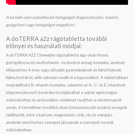
A termék nem szándékozik betegséget diagnosztizálni, kezelni,
gyógyítani vagy betegséget megelőzni.
A doTERRA a2z rágótabletta további
előnyei és használati módjai:
A doTERRA A2Z Chewable rágótabletta egy olyan finom,
görögdinnye ízű multivitamin- és ásványi anyag-komplex, amelyet
kifejezetten 4 éves vagy idősebb gyermekeknek és felnőtteknek
fejlesztettek ki, akik nehezen nyelik le a kapszulákat. A tablettákban
megtalálható B-vitamin-komplex, valamint az A-, C- és E-vitaminok
kiegyensúlyozott keveréke hozzájárulhat a sejtek egészséges
működéséhez és antioxidáns védelmet nyújthat a mindennapok
során. A termékben továbbá olyan biohasznosuló ásványi anyagok
találhatók, mint a kalcium, magnézium, cink, réz és mangán,
amelyek mind fontos szerepet játszanak a szervezet normál
működésében.