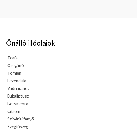
Önálló illóolajok
Teafa
Oregánó
Tömjén
Levendula
Vadnarancs
Eukaliptusz
Borsmenta
Citrom
Szibériai fenyő
Szegfűszeg