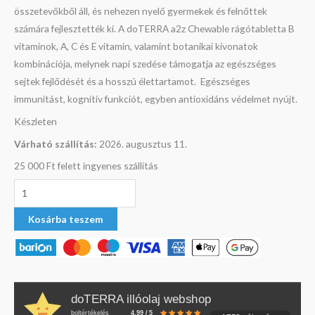
összetevőkből áll, és nehezen nyelő gyermekek és felnőttek
számára fejlesztették ki. A doTERRA a2z Chewable rágótabletta B
vitaminok, A, C és E vitamin, valamint botanikai kivonatok
kombinációja, melynek napi szedése támogatja az egészséges
sejtek fejlődését és a hosszú élettartamot. Egészséges
immunitást, kognitív funkciót, egyben antioxidáns védelmet nyújt.
Készleten
Várható szállítás:
2026. augusztus 11.
25 000 Ft felett ingyenes szállítás
Kosárba teszem
doTERRA illóolaj webshop
boltértékelés
4.99 / 5