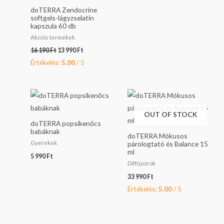
doTERRA Zendocrine
softgels-lágyzselatin
kapszula 60 db
Akciós termékek
16 190
Ft
13 990
Ft
Értékelés:
5.00
/ 5
OUT OF STOCK
doTERRA popsikenőcs
babáknak
doTERRA Mókusos
Gyerekek
párologtató és Balance 15
ml
5 990
Ft
Diffúzorok
33 990
Ft
Értékelés:
5.00
/ 5