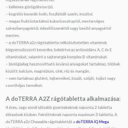
– kellemes görögdinnye ízű.
– kognitív keverék: kolin, foszfatidil-szerin, inozitol.
– magas fruktóztartalmú kukoricasziruptól, mesterséges
színezőanyagoktól, édesítőszerektől vagy ízesítő anyagoktól
mentes.
– a doTERRA a2z rágótabletta nélkülözhetetlen vitaminok
kiegyensúlyozott keveréke, beleértve az antioxidáns A, C és E
vitaminokat, valamint a sejtenergia komplex B vitaminokat.
– biológiailag hasznosítható ásványi anyagokat tartalmaz, többek
között: kalcium, magnézium, cink, réz és mangán.
– nem tartalmaz glutént, tejterméket, búzát, szóját, tojást vagy
csonthéjas terméket.
A doTERRA A2Z rágótabletta a
lkalmazása:
4 éves, vagy ennél idősebb gyermekeknek naponta 2 tabletta
étkezések közben. Felnőtteknek naponta maximum 3 tabletta. A
doTERRA a2z Chewable rágótablettát a
doTERRA IQ Mega