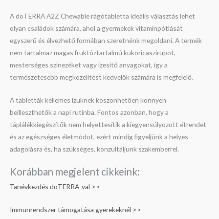
A doTERRA A2Z Chewable rágótabletta ideális választás lehet
olyan családok számára, ahol a gyermekek vitaminpótlását
egyszerű és élvezhető formában szeretnénk megoldani. A termék
nem tartalmaz magas fruktóztartalmú kukoricaszirupot,
mesterséges színezéket vagy ízesítő anyagokat, így a
természetesebb megközelítést kedvelők számára is megfelelő.
A tabletták kellemes ízüknek köszönhetően könnyen
beilleszthetők a napi rutinba. Fontos azonban, hogy a
táplálékkiegészítők nem helyettesítik a kiegyensúlyozott étrendet
és az egészséges életmódot, ezért mindig figyeljünk a helyes
adagolásra és, ha szükséges, konzultáljunk szakemberrel.
Korábban megjelent cikkeink:
Tanévkezdés doTERRA-val >>
Immunrendszer támogatása gyerekeknél >>