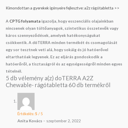
Kimondottan a gyerekek igényeire fejlesztve: a2z rágótabletta >>
A
CPTG folyamata
igazolja, hogy esszenciális olajainkban
nincsenek olyan töltőanyagok, szintetikus összetevők vagy
káros szennyeződések, amelyek hatékonyságukat
csökkentik. A dōTERRA minden termékét és csomagolását
egy sor tesztnek veti alá, hogy sokáig és jó hatóerővel
eltarthatóak legyenek. Ez az eljárás gondoskodik a
hatóerőről, a tisztaságról és az egységességről minden egyes
tételnél.
5 db vélemény a(z)
doTERRA A2Z
Chewable- rágótabletta 60 db
termékről
Értékelés:
5
/ 5
Anita Kovács
–
szeptember 2, 2022