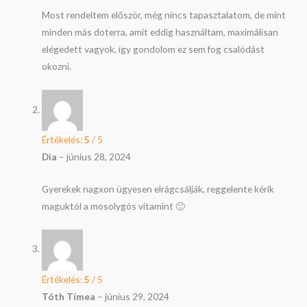
Most rendeltem először, még nincs tapasztalatom, de mint
minden más doterra, amit eddig használtam, maximálisan
elégedett vagyok, így gondolom ez sem fog csalódást
okozni.
Értékelés:
5
/ 5
Dia
–
június 28, 2024
Gyerekek nagxon ügyesen elrágcsálják, reggelente kérik
maguktól a mosolygós vitamint 🙂
Értékelés:
5
/ 5
Tóth Tímea
–
június 29, 2024