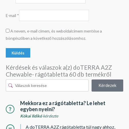
E-mail
*
A nevem, e-mail címem, és weboldalcímem mentése a
böngészőben a következő hozzászólásomhoz.
Kérdések és válaszok a(z) doTERRA A2Z
Chewable- rágótabletta 60 db termékről
Kérdezek
Mekkora ez a rágótabletta? Le lehet
egyben nyelni?
Kókai Ildikó
kérdezte
A doTERRA A2Z rágótabletta túl nagy ahhoz,