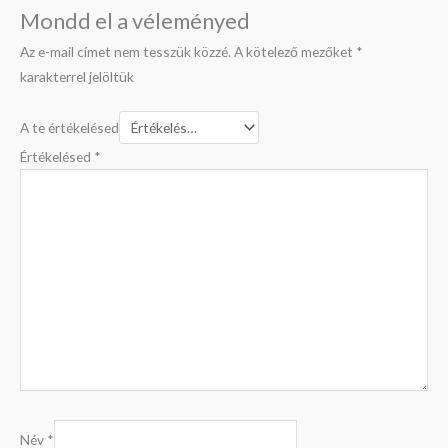
Mondd el a véleményed
Az e-mail címet nem tesszük közzé.
A kötelező mezőket
*
karakterrel jelöltük
A te értékelésed
Értékelésed
*
Név
*