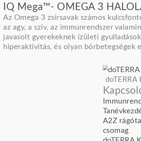
IQ Mega™- OMEGA 3 HALOL
Az Omega 3 zsírsavak számos kulcsfonto
az agy, a szív, az immunrendszer valami
javasolt gyerekeknek ízületi gyulladáso
hiperaktivitás, és olyan bőrbetegségek e
doTERRA I
Kapcsol
Immunrend
Tanévkezd
A2Z rágóta
csomag
doTERRA Ki