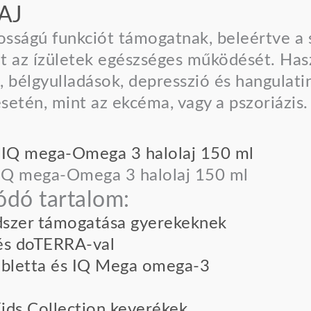
AJ
sságú funkciót támogatnak, beleértve a 
nt az ízületek egészséges működését. Has
k, bélgyulladások, depresszió és hangulat
setén, mint az ekcéma, vagy a pszoriázis.
Q mega-Omega 3 halolaj 150 ml
ódó tartalom:
szer támogatása gyerekeknek
és doTERRA-val
bletta és IQ Mega omega-3
ds Collection keverékek