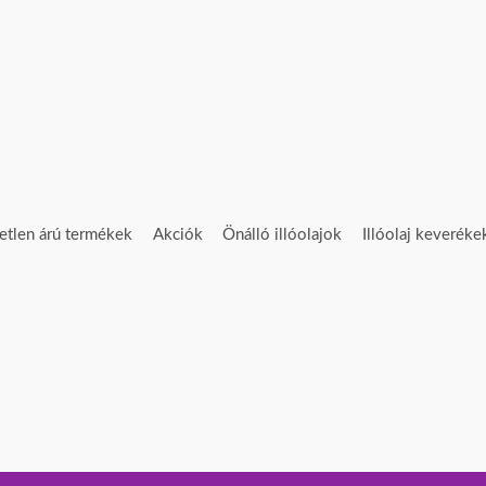
etlen árú termékek
Akciók
Önálló illóolajok
Illóolaj keveréke