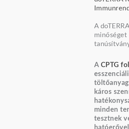
Immunrends
A doTERRA 
minőséget 
tanúsítvány
A
CPTG fo
esszenciál
töltőanyag
káros sze
hatékonys
minden ter
tesztnek ve
hatóerővel