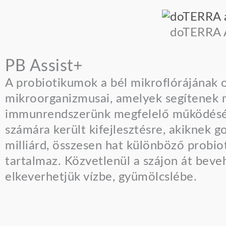
doTERRA A
PB Assist+
A probiotikumok a bél mikroflórájának o
mikroorganizmusai, amelyek segítenek me
immunrendszerünk megfelelő működéséb
számára került kifejlesztésre, akiknek g
milliárd, összesen hat különböző probio
tartalmaz. Közvetlenül a szájon át beveh
elkeverhetjük vízbe, gyümölcslébe.