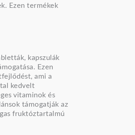
ek. Ezen termékek
letták, kapszulák
támogatása. Ezen
tfejlődést, ami a
tal kedvelt
ges vitaminok és
dánsok támogatják az
gas fruktóztartalmú