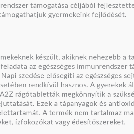
endszer támogatása céljából fejlesztett
támogathatjuk gyermekeink fejlődését.
keknek készült, akiknek nehezebb a tab
a feladata az egészséges immunrendszer 
. Napi szedése elősegíti az egészséges sej
etében rendkívül hasznos. A gyerekek ál
A2Z rágótabletták megkönnyítik a szüksé
juttatását. Ezek a tápanyagok és antioxi
 élettartamát. A termék nem tartalmaz ma
ket, ízfokozókat vagy édesítőszereket.