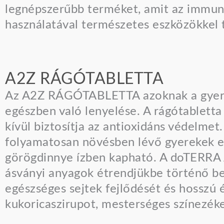
legnépszerűbb terméket, amit az immunr
használatával természetes eszközökkel 
A2Z RÁGÓTABLETTA
Az A2Z RÁGÓTABLETTA azoknak a gyerme
egészben való lenyelése. A rágótablett
kívül biztosítja az antioxidáns védelmet
folyamatosan növésben lévő gyerekek es
görögdinnye ízben kapható. A doTERRA 
ásványi anyagok étrendjükbe történő be
egészséges sejtek fejlődését és hosszú
kukoricaszirupot, mesterséges színezéke