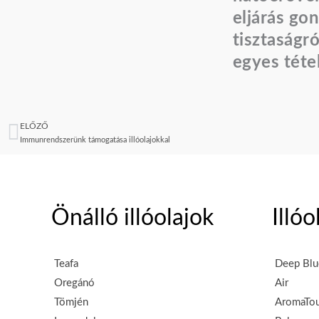
eljárás go
tisztaságr
egyes tétel
ELŐZŐ
Előző
Immunrendszerünk támogatása illóolajokkal
Önálló illóolajok
Illó
Teafa
Deep Blu
Oregánó
Air
Tömjén
AromaTo