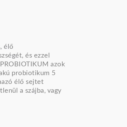
, élő
zségét, és ezzel
 + PROBIOTIKUM azok
lakú probiotikum 5
azó élő sejtet
lenül a szájba, vagy