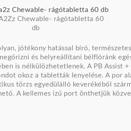
2Zz Chewable- rágótabletta 60
db
lyan, jótékony hatással bíró, természetes
gőrizni és helyreállítani bélflóránk egés
en is nélkülözhetetlenek. A PB Assist
ondot okoz a tabletták lenyelése. A por a
tikus törzs egyedülálló keverékéből szárm
ető. A kellemes ízű port önthetjük közvet