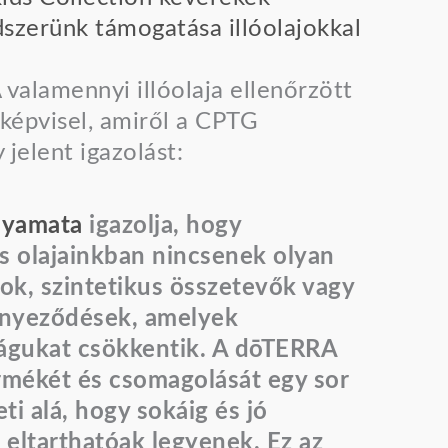
zerünk támogatása illóolajokkal
valamennyi illóolaja ellenőrzött
képvisel, amiről a CPTG
 jelent igazolást:
lyamata
igazolja, hogy
is olajainkban nincsenek olyan
ok, szintetikus összetevők vagy
nnyeződések, amelyek
águkat csökkentik. A dōTERRA
mékét és csomagolását egy sor
ti alá, hogy sokáig és jó
 eltarthatóak legyenek. Ez az