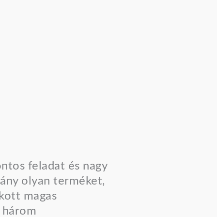
ntos feladat és nagy
hány olyan terméket,
okott magas
a három