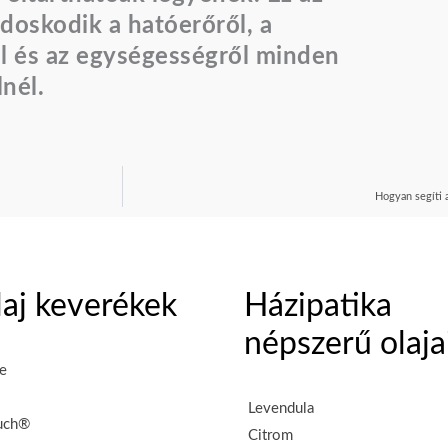
ndoskodik a hatóerőről, a
ól és az egységességről minden
nél.
Hogyan segíti a
olaj keverékek
Házipatika
népszerű olaja
e
Levendula
uch®
Citrom