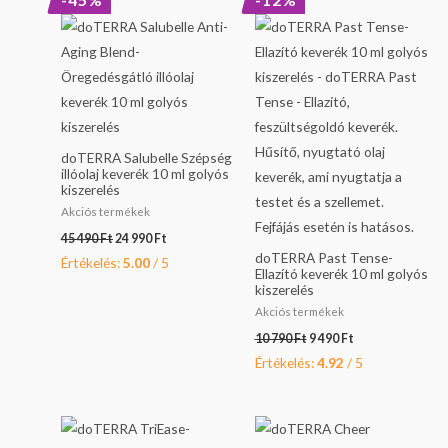
price
price
price
price
was:
is:
was:
is:
45
24
10
9
490 Ft.
990 Ft.
790 Ft.
490 Ft.
doTERRA Salubelle Szépség
illóolaj keverék 10 ml golyós
kiszerelés
Akciós termékek
45 490
Ft
24 990
Ft
doTERRA Past Tense-
Értékelés:
5.00
/ 5
Ellazító keverék 10 ml golyós
kiszerelés
Akciós termékek
10 790
Ft
9 490
Ft
Értékelés:
4.92
/ 5