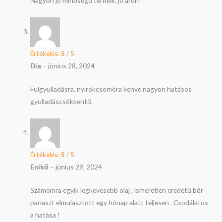
Nagyon jo minőségű termék, jó áron!
Értékelés:
5
/ 5
Dia
–
június 28, 2024
Fülgyulladásra, nyirokcsomóra kenve nagyon hatásos
gyulladáscsökkentő.
Értékelés:
5
/ 5
Enikő
–
június 29, 2024
Számomra egyik legkevesebb olaj , ismeretlen eredetű bőr
panaszt elmulasztott egy hónap alatt teljesen . Csodálatos
a hatása !