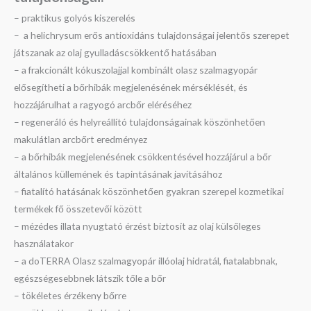
– praktikus golyós kiszerelés
– a helichrysum erős antioxidáns tulajdonságai jelentős szerepet
játszanak az olaj gyulladáscsökkentő hatásában
– a frakcionált kókuszolajjal kombinált olasz szalmagyopár
elősegítheti a bőrhibák megjelenésének mérséklését, és
hozzájárulhat a ragyogó arcbőr eléréséhez
– regeneráló és helyreállító tulajdonságainak köszönhetően
makulátlan arcbőrt eredményez
– a bőrhibák megjelenésének csökkentésével hozzájárul a bőr
általános küllemének és tapintásának javításához
– fiatalító hatásának köszönhetően gyakran szerepel kozmetikai
termékek fő összetevői között
– mézédes illata nyugtató érzést biztosít az olaj külsőleges
használatakor
– a doTERRA Olasz szalmagyopár illóolaj hidratál, fiatalabbnak,
egészségesebbnek látszik tőle a bőr
– tökéletes érzékeny bőrre