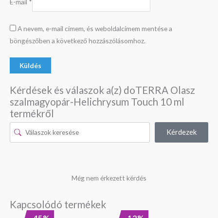
E-mail
*
A nevem, e-mail címem, és weboldalcímem mentése a
böngészőben a következő hozzászólásomhoz.
Kérdések és válaszok a(z) doTERRA Olasz
szalmagyopár-Helichrysum Touch 10 ml
termékről
Kérdezek
Még nem érkezett kérdés
Kapcsolódó termékek
Original
Current
Original
Current
-45%
-12%