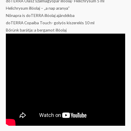
doTERRA Olasz szalmagyopár illóolaj- Helichrysum 5 ml
Helichrysum illóolaj – „a nap aranya”
Nőnapra is doTERRA illóolaj ajándékba
doTERRA Copaiba Touch- golyós kiszerelés 10 ml
Bőrünk barátja: a bergamot illóolaj