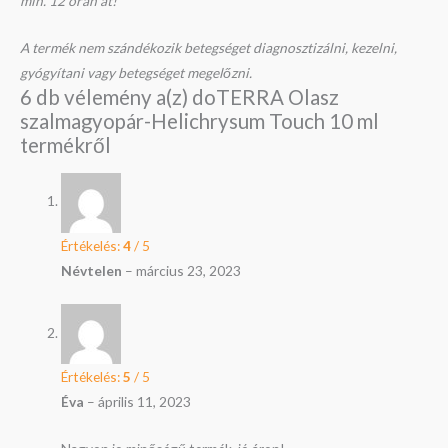
min. 12 órán át!
A termék nem szándékozik betegséget diagnosztizálni, kezelni,
gyógyítani vagy betegséget megelőzni.
6 db vélemény a(z)
doTERRA Olasz
szalmagyopár-Helichrysum Touch 10 ml
termékről
Értékelés:
4
/ 5
Névtelen
–
március 23, 2023
Értékelés:
5
/ 5
Éva
–
április 11, 2023