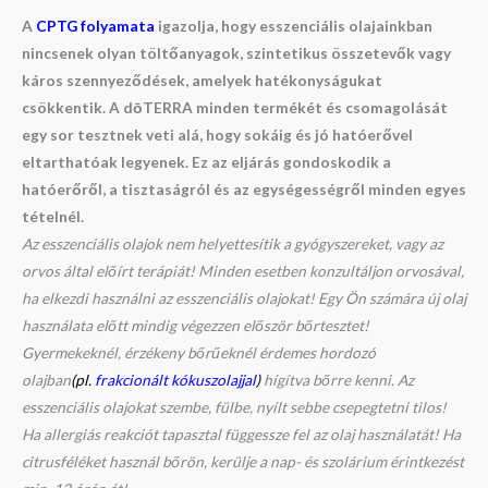
A
CPTG folyamata
igazolja, hogy esszenciális olajainkban
nincsenek olyan töltőanyagok, szintetikus összetevők vagy
káros szennyeződések, amelyek hatékonyságukat
csökkentik. A dōTERRA minden termékét és csomagolását
egy sor tesztnek veti alá, hogy sokáig és jó hatóerővel
eltarthatóak legyenek. Ez az eljárás gondoskodik a
hatóerőről, a tisztaságról és az egységességről minden egyes
tételnél.
Az esszenciális olajok nem helyettesítik a gyógyszereket, vagy az
orvos által előírt terápiát! Minden esetben konzultáljon orvosával,
ha elkezdi használni az esszenciális olajokat! Egy Ön számára új olaj
használata előtt mindig végezzen először bőrtesztet!
Gyermekeknél, érzékeny bőrűeknél érdemes hordozó
olajban
(pl.
frakcionált kókuszolajjal
)
hígítva bőrre kenni. Az
esszenciális olajokat szembe, fülbe, nyílt sebbe csepegtetni tilos!
Ha allergiás reakciót tapasztal függessze fel az olaj használatát! Ha
citrusféléket használ bőrön, kerülje a nap- és szolárium érintkezést