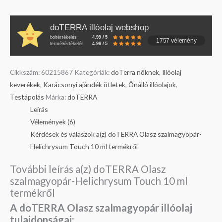
doTERRA illóolaj webshop
boltértékelés
4.99 / 5
1757 vélemény
termékértékelés
4.96 / 5
Cikkszám:
60215867
Kategóriák:
doTerra nőknek
,
Illóolaj
keverékek
,
Karácsonyi ajándék ötletek
,
Önálló illóolajok
,
Testápolás
Márka:
doTERRA
Leírás
Vélemények (6)
Kérdések és válaszok a(z) doTERRA Olasz szalmagyopár-
Helichrysum Touch 10 ml termékről
További leírás a(z) doTERRA Olasz
szalmagyopár-Helichrysum Touch 10 ml
termékről
A doTERRA Olasz szalmagyopár illóolaj
tulajdonságai: