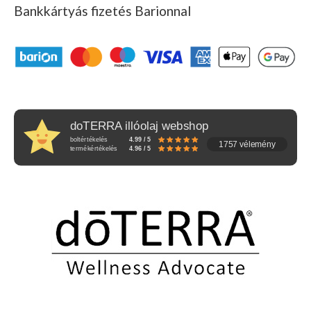
Bankkártyás fizetés Barionnal
doTERRA illóolaj webshop
boltértékelés
4.99 / 5
1757 vélemény
termékértékelés
4.96 / 5