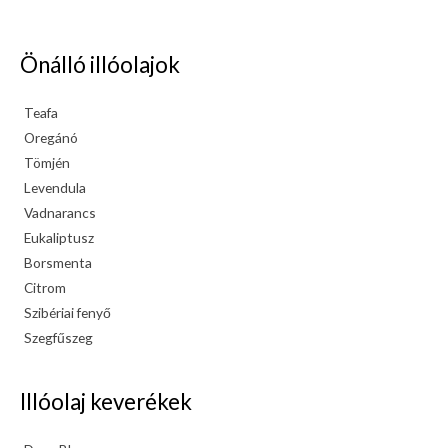
Önálló illóolajok
Teafa
Oregánó
Tömjén
Levendula
Vadnarancs
Eukaliptusz
Borsmenta
Citrom
Szibériai fenyő
Szegfűszeg
Illóolaj keverékek