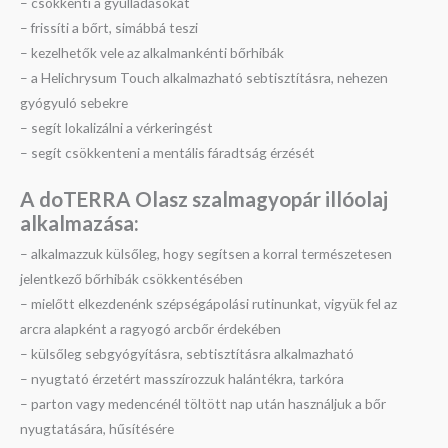
– csökkenti a gyulladásokat
– frissíti a bőrt, simábbá teszi
– kezelhetők vele az alkalmankénti bőrhibák
– a Helichrysum Touch alkalmazható sebtisztításra, nehezen
gyógyuló sebekre
– segít lokalizálni a vérkeringést
– segít csökkenteni a mentális fáradtság érzését
A doTERRA Olasz szalmagyopár illóolaj
a
lkalmazása:
– alkalmazzuk külsőleg, hogy segítsen a korral természetesen
jelentkező bőrhibák csökkentésében
– mielőtt elkezdenénk szépségápolási rutinunkat, vigyük fel az
arcra alapként a ragyogó arcbőr érdekében
– külsőleg sebgyógyításra, sebtisztításra alkalmazható
– nyugtató érzetért masszírozzuk halántékra, tarkóra
– parton vagy medencénél töltött nap után használjuk a bőr
nyugtatására, hűsítésére