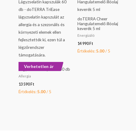
doTERRA Cheer
Hangulatemelő illóolaj
keverék 5 ml
Energizáló
14 990
Ft
Értékelés:
5.00
/ 5
doTERRA TriEase-
Verhetetlen ár
Lágyzselatin kapszula 60 db
Allergia
13 590
Ft
Értékelés:
5.00
/ 5