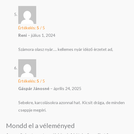
Értékelés:
5
/ 5
Reni
–
július 1, 2024
Szàmora olasz nyàr…. kellemes nyàr idèző èrzetet ad,
Értékelés:
5
/ 5
Gáspár Jánosné
–
április 24, 2025
Sebekre, karcolásokra azonnal hat. Kicsit drága, de minden
cseppje megéri.
Mondd el a véleményed