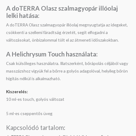
A doTERRA Olasz szalmagyopár illóolaj
l
elki hatása:
A doTERRA Olasz szalmagyopár illóolaj megnyugtatja az idegeket,
csökkenti a szellemi fáradtság érzetét, segít elfogadni a
változásokat, önbizalommal tölt el az átmeneti időszakokban.
A Helichrysum Touch használata:
Csak külsőleges használatra. Illatszerként, bőrápolás céljából vagy
masszázshoz vigyük fel a bőrre a golyós adagolóval, helyileg bőrön
hígítás nélkül is alkalmazható.
Kiszerelés:
10 ml-es touch, golyós változat
5 ml-es cseppentős üveg
Kapcsolódó tartalom: