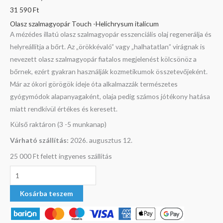
31 590
Ft
Olasz szalmagyopár Touch -Helichrysum italicum
A mézédes illatú olasz szalmagyopár esszenciális olaj regenerálja és
helyreállítja a bőrt. Az „örökkévaló” vagy „halhatatlan” virágnak is
nevezett olasz szalmagyopár fiatalos megjelenést kölcsönöz a
bőrnek, ezért gyakran használják kozmetikumok összetevőjeként.
Már az ókori görögök ideje óta alkalmazzák természetes
gyógymódok alapanyagaként, olaja pedig számos jótékony hatása
miatt rendkívül értékes és keresett.
Külső raktáron (3 -5 munkanap)
Várható szállítás:
2026. augusztus 12.
25 000 Ft felett ingyenes szállítás
Kosárba teszem