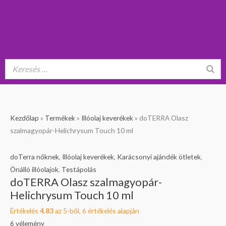
doTERRA
Kezdőlap
»
Termékek
»
Illóolaj keverékek
»
doTERRA Olasz
Olasz
szalmagyopár-Helichrysum Touch 10 ml
szalmagyopár-
Helichrysum
doTerra nőknek
,
Illóolaj keverékek
,
Karácsonyi ajándék ötletek
,
Touch
Önálló illóolajok
,
Testápolás
doTERRA Olasz szalmagyopár-
10
Helichrysum Touch 10 ml
ml
mennyiség
Értékelés
4.83
az 5-ből,
6
értékelés alapján
6
vélemény