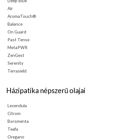
Deep Blue
Air
AromaTouch®
Balance
On Guard
Past Tense
MetaPWR
ZenGest
Serenity
Terrasield
Házipatika népszerű olajai
Levendula
Citrom
Borsmenta
Teafa
Oregano