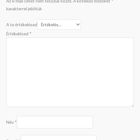
Az e-mail címet nem tesszük közzé.
A kötelező mezőket
*
karakterrel jelöltük
A te értékelésed
Értékelésed
*
Név
*