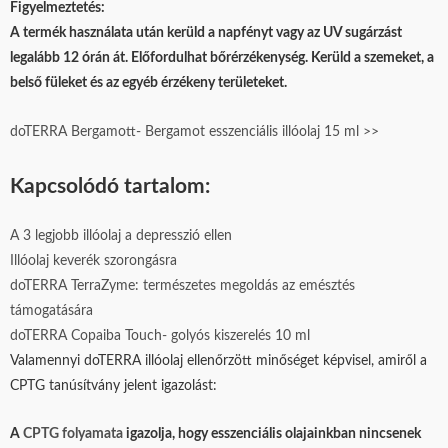
Figyelmeztetés:
A termék használata után kerüld a napfényt vagy az UV sugárzást
legalább 12 órán át. Előfordulhat bőrérzékenység. Kerüld a szemeket, a
belső füleket és az egyéb érzékeny területeket.
doTERRA Bergamott- Bergamot esszenciális illóolaj 15 ml >>
Kapcsolódó tartalom:
A 3 legjobb illóolaj a depresszió ellen
Illóolaj keverék szorongásra
doTERRA TerraZyme: természetes megoldás az emésztés
támogatására
doTERRA Copaiba Touch- golyós kiszerelés 10 ml
Valamennyi doTERRA illóolaj ellenőrzött minőséget képvisel, amiről a
CPTG tanúsítvány jelent igazolást:
A
CPTG folyamata
igazolja, hogy esszenciális olajainkban nincsenek