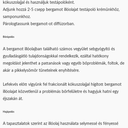
kókuszolajjal és használjuk testápolóként.
Adjunk hozzá 2-5 csepp bergamot illóolajat testápoló krémünkhöz,
samponunkhoz.
Párologtassunk bergamot-ot diffúzorban.
Bőrápolás
A bergamot illóolajban található számos vegyület sebgyógyító és
gyulladásgátló tulajdonságokkal rendelkezik, ezáltal hatékony
megoldást jelenthet a pattanások vagy egyéb bőproblémák, foltok, de
akár a pikkelysömör tüneteinek enyhítésére.
Lefekvés előtt vigyünk fel frakcionált kókuszolajjal hígított bergamot
illóolajat közvetlenül a problémás bőrfelületre és hagyjuk hatni egy
éjszakán át.
Hajápolás
A tapasztalatok szerint az illóolaj használata selymessé és fényessé