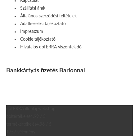
Kapcsolat
Szállítási árak
Általános szerződési feltételek
Adatkezelési tájékoztató
Impresszum
Cookie tájékoztató
Hivatalos doTERRA viszonteladó
Bankkártyás fizetés Barionnal
doTERRA illóolaj webshop
boltértékelés
4.99 / 5
termékértékelés
4.96 / 5
1757 vélemény