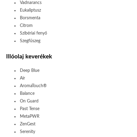
Vadnarancs
Eukaliptusz
Borsmenta
Citrom
Szibériai fenyő
Szegfűszeg
Illóolaj keverékek
Deep Blue
Air
AromaTouch®
Balance
On Guard
Past Tense
MetaPWR
ZenGest
Serenity