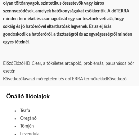
olyan töltőanyagok, szintetikus összetevők vagy káros
szennyeződések, amelyek hatékonyságukat csökkentik. A dōTERRA
minden termékét és csomagolását egy sor tesztnek veti alá, hogy
sokáig és jó hatóerővel eltarthatóak legyenek. Ez az eljárás
gondoskodik a hatóerőről, a tisztaságról és az egységességről minden
egyes tételnél.
Előző
Előző
HD Clear, a tökéletes arcápoló, problémás, pattanásos bőr
esetén
Következő
Tavaszi méregtelenítés doTERRA termékekkel
Következő
Önálló illóolajok
Teafa
Oregánó
Tömjén
Levendula