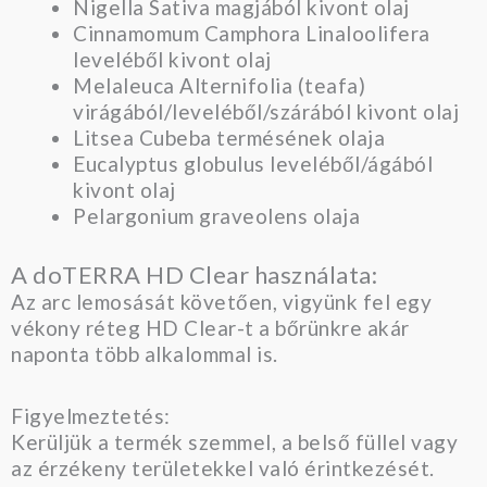
Nigella Sativa magjából kivont olaj
Cinnamomum Camphora Linaloolifera
leveléből kivont olaj
Melaleuca Alternifolia (teafa)
virágából/leveléből/szárából kivont olaj
Litsea Cubeba termésének olaja
Eucalyptus globulus leveléből/ágából
kivont olaj
Pelargonium graveolens olaja
A doTERRA HD Clear használata:
Az arc lemosását követően, vigyünk fel egy
vékony réteg HD Clear-t a bőrünkre akár
naponta több alkalommal is.
Figyelmeztetés:
Kerüljük a termék szemmel, a belső füllel vagy
az érzékeny területekkel való érintkezését.