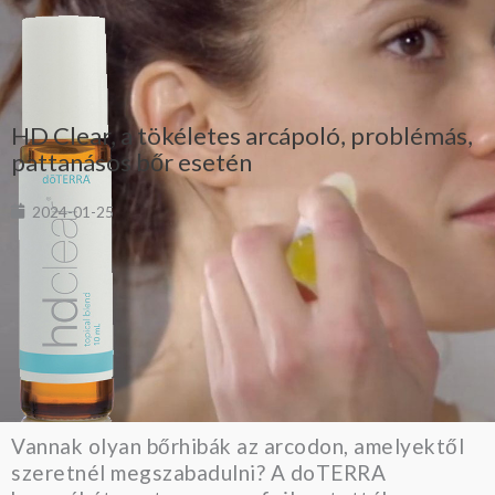
HD Clear, a tökéletes arcápoló, problémás,
pattanásos bőr esetén
2024-01-25
Vannak olyan bőrhibák az arcodon, amelyektől
szeretnél megszabadulni? A doTERRA