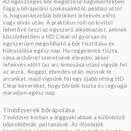
Az egészséges bőr megőrzése nagymértékben
függ a bőrápolási szokásainktól, például attól
is, hogyan kezeljük bőrünket lefekvés előtt
vagy alvás után. A praktikus roll-on kivitel
lehetővé teszi az egyszerű alkalmazást, aminek
köszönhetően a HD Clear-el gyorsan és
egyszerűen megoldható a bőr tisztítása és
hidratálása egész nap. Ha reggelente tiszta,
sima arcbőrrel szeretnénk ébredni, akkor
lefekvés előtt (az arc lemosása után) vigyük fel
az arcra.. Reggel, ébredés után, mossuk le
arcunkat, majd vigyünk fel egy újabb réteg HD
Clear keveréket, hogy bőrünk tiszta és ragyogó
maradjon egész nap.
Tinédzserek bőrápolása
Tinédzser korban a leggyakrabbak a különböző
bőproblémák, pattanások. Az illóolajok