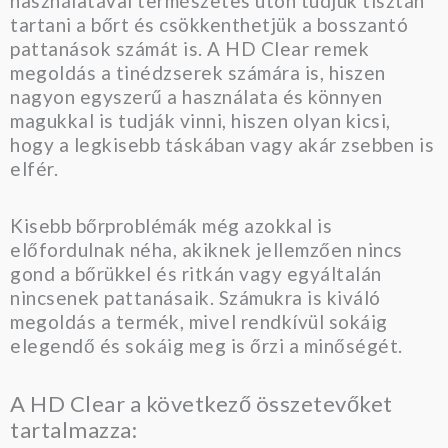
használatával természetes úton tudjuk tisztán
tartani a bőrt és csökkenthetjük a bosszantó
pattanások számát is. A HD Clear remek
megoldás a tinédzserek számára is, hiszen
nagyon egyszerű a használata és könnyen
magukkal is tudják vinni, hiszen olyan kicsi,
hogy a legkisebb táskában vagy akár zsebben is
elfér.
Kisebb bőrproblémák még azokkal is
előfordulnak néha, akiknek jellemzően nincs
gond a bőrükkel és ritkán vagy egyáltalán
nincsenek pattanásaik. Számukra is kiváló
megoldás a termék, mivel rendkívül sokáig
elegendő és sokáig meg is őrzi a minőségét.
A HD Clear a következő összetevőket
tartalmazza: