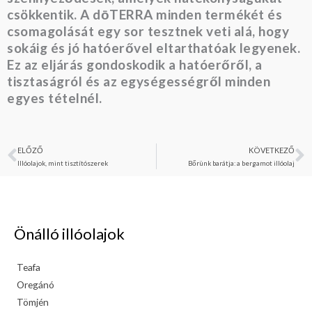
csökkentik. A dōTERRA minden termékét és
csomagolását egy sor tesztnek veti alá, hogy
sokáig és jó hatóerővel eltarthatóak legyenek.
Ez az eljárás gondoskodik a hatóerőről, a
tisztaságról és az egységességről minden
egyes tételnél.
ELŐZŐ
KÖVETKEZŐ
Előző
K
Illóolajok, mint tisztítószerek
Bőrünk barátja: a bergamot illóolaj
Önálló illóolajok
Teafa
Oregánó
Tömjén