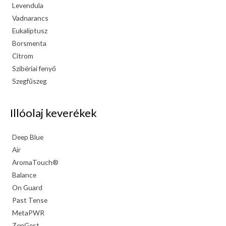
Levendula
Vadnarancs
Eukaliptusz
Borsmenta
Citrom
Szibériai fenyő
Szegfűszeg
Illóolaj keverékek
Deep Blue
Air
AromaTouch®
Balance
On Guard
Past Tense
MetaPWR
ZenGest