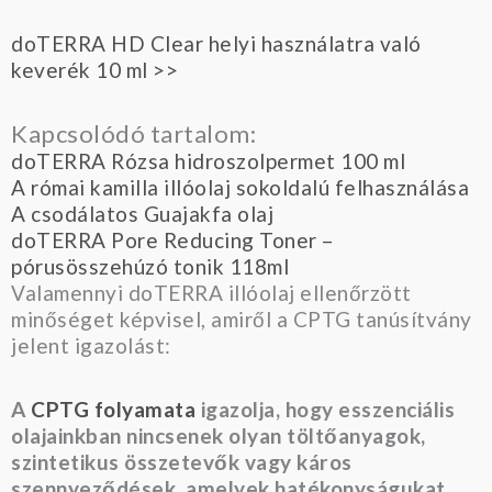
doTERRA HD Clear helyi használatra való
keverék 10 ml >>
Kapcsolódó tartalom:
doTERRA Rózsa hidroszolpermet 100 ml
A római kamilla illóolaj sokoldalú felhasználása
A csodálatos Guajakfa olaj
doTERRA Pore Reducing Toner –
pórusösszehúzó tonik 118ml
Valamennyi doTERRA illóolaj ellenőrzött
minőséget képvisel, amiről a CPTG tanúsítvány
jelent igazolást:
A
CPTG folyamata
igazolja, hogy esszenciális
olajainkban nincsenek olyan töltőanyagok,
szintetikus összetevők vagy káros
szennyeződések, amelyek hatékonyságukat