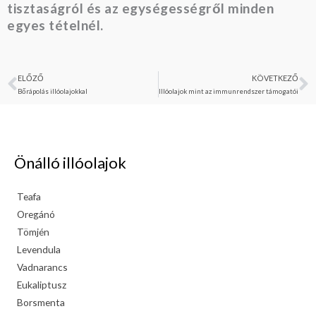
tisztaságról és az egységességről minden
egyes tételnél.
ELŐZŐ
KÖVETKEZŐ
Előző
K
Bőrápolás illóolajokkal
Illóolajok mint az immunrendszer támogatói
Önálló illóolajok
Teafa
Oregánó
Tömjén
Levendula
Vadnarancs
Eukaliptusz
Borsmenta