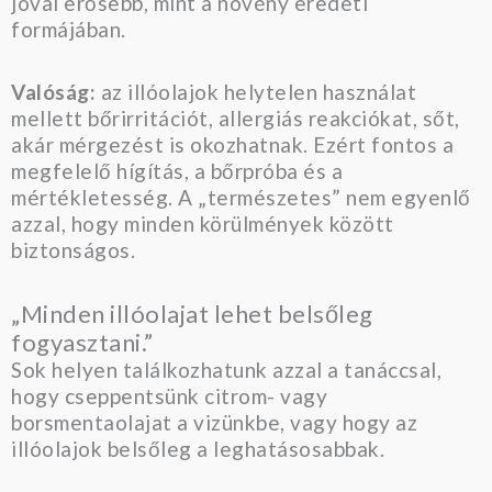
jóval erősebb, mint a növény eredeti
formájában.
Valóság:
az illóolajok helytelen használat
mellett bőrirritációt, allergiás reakciókat, sőt,
akár mérgezést is okozhatnak. Ezért fontos a
megfelelő hígítás, a bőrpróba és a
mértékletesség. A „természetes” nem egyenlő
azzal, hogy minden körülmények között
biztonságos.
„Minden illóolajat lehet belsőleg
fogyasztani.”
Sok helyen találkozhatunk azzal a tanáccsal,
hogy cseppentsünk citrom- vagy
borsmentaolajat a vizünkbe, vagy hogy az
illóolajok belsőleg a leghatásosabbak.