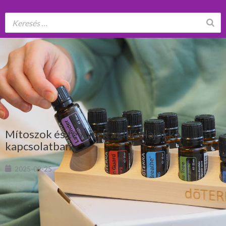
Mítoszok és tévhitek az illóolajokkal
kapcsolatban
2025-09-25