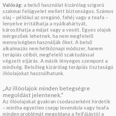
Valóság:
a belső használat kizárólag szigorú
szakmai felügyelet mellett biztonságos. Számos
olaj – például az oregánó, fahéj vagy a teafa –
lenyelve irritálhatja a nyálkahártyát,
károsíthatja a májat vagy a vesét. Egyes olajok
mérgezőek lehetnek, ha nem megfelelő
mennyiségben használják őket. A belső
alkalmazás nem hétköznapi módszer, hanem
terápiás célból, megfelelő szaktudással
végzett eljárás. A másik lényeges szempont a
minőség. Belsőleg kizárólag terápiás tisztaságú
illóolajokat használhatunk.
„Az illóolajok minden betegségre
megoldást jelentenek.”
Az illóolajokat gyakran csodaszerként hirdetik
– mintha egyetlen csepp levendula vagy teafa
minden problémát megoldana a fejfájástól a