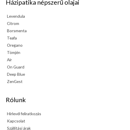
Házipatika népszerű olajai
Levendula
Citrom
Borsmenta
Teafa
Oregano
Tömjén
Air
On Guard
Deep Blue
ZenGest
Rólunk
Hírlevél feliratkozás
Kapcsolat
Szállítási árak