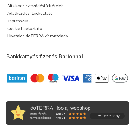
Általános szerződési feltételek
Adatkezelési tájékoztató
Impresszum
Cookie tájékoztató
Hivatalos doTERRA viszonteladó
Bankkártyás fizetés Barionnal
doTERRA illóolaj webshop
boltértékelés
4.99 / 5
1757 vélemény
termékértékelés
4.96 / 5