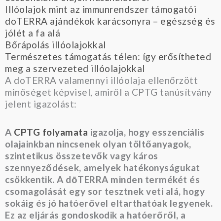
Illóolajok mint az immunrendszer támogatói
doTERRA ajándékok karácsonyra – egészség és
jólét a fa alá
Bőrápolás illóolajokkal
Természetes támogatás télen: így erősítheted
meg a szervezeted illóolajokkal
A doTERRA valamennyi illóolaja ellenőrzött
minőséget képvisel, amiről a CPTG tanúsítvány
jelent igazolást:
A
CPTG folyamata
igazolja, hogy esszenciális
olajainkban nincsenek olyan töltőanyagok,
szintetikus összetevők vagy káros
szennyeződések, amelyek hatékonyságukat
csökkentik. A dōTERRA minden termékét és
csomagolását egy sor tesztnek veti alá, hogy
sokáig és jó hatóerővel eltarthatóak legyenek.
Ez az eljárás gondoskodik a hatóerőről, a