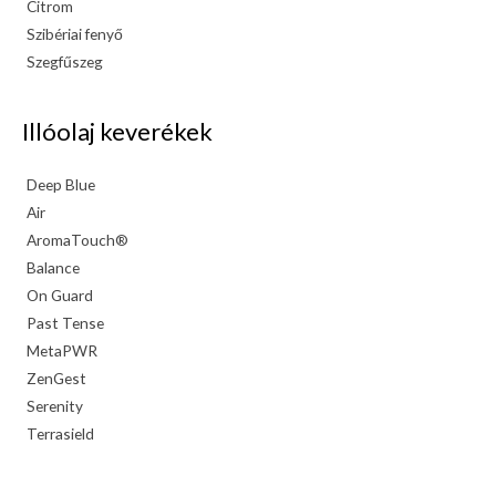
Citrom
Szibériai fenyő
Szegfűszeg
Illóolaj keverékek
Deep Blue
Air
AromaTouch®
Balance
On Guard
Past Tense
MetaPWR
ZenGest
Serenity
Terrasield