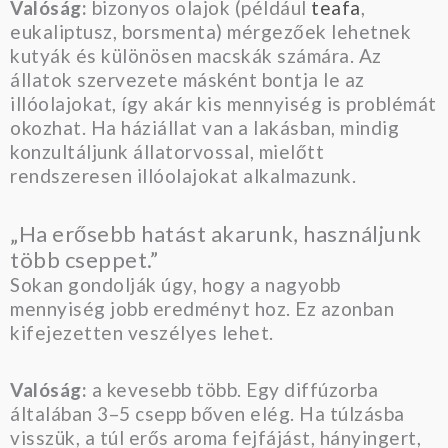
Valóság:
bizonyos olajok (például
teafa
,
eukaliptusz, borsmenta) mérgezőek lehetnek
kutyák és különösen macskák számára. Az
állatok szervezete másként bontja le az
illóolajokat, így akár kis mennyiség is problémát
okozhat. Ha háziállat van a lakásban, mindig
konzultáljunk állatorvossal, mielőtt
rendszeresen illóolajokat alkalmazunk.
„Ha erősebb hatást akarunk, használjunk
több cseppet.”
Sokan gondolják úgy, hogy a nagyobb
mennyiség jobb eredményt hoz. Ez azonban
kifejezetten veszélyes lehet.
Valóság:
a kevesebb több. Egy diffúzorba
általában 3–5 csepp bőven elég. Ha túlzásba
visszük, a túl erős aroma fejfájást, hányingert,