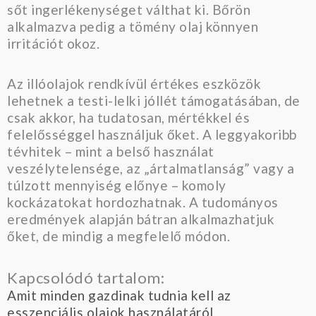
sőt ingerlékenységet válthat ki. Bőrön
alkalmazva pedig a tömény olaj könnyen
irritációt okoz.
Az illóolajok rendkívül értékes eszközök
lehetnek a testi-lelki jóllét támogatásában, de
csak akkor, ha tudatosan, mértékkel és
felelősséggel használjuk őket. A leggyakoribb
tévhitek – mint a belső használat
veszélytelensége, az „ártalmatlanság” vagy a
túlzott mennyiség előnye – komoly
kockázatokat hordozhatnak. A tudományos
eredmények alapján bátran alkalmazhatjuk
őket, de mindig a megfelelő módon.
Kapcsolódó tartalom:
Amit minden gazdinak tudnia kell az
esszenciális olajok használatáról