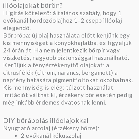
illóolajokat bőrön?
Hígítás kötelező: általános szabály, hogy 1
evőkanál hordozóolajhoz 1–2 csepp illóolaj
elegendő.
Bőrpróba: új olaj használata előtt kenjünk egy
kis mennyiséget a könyökhajlatba, és figyeljük
24 órán át. Ha nem jelentkezik bőrpír vagy
viszketés, nagyobb biztonsággal használható.
Kerüljük a fényérzékenyítő olajokat: a
citrusfélék (citrom, narancs, bergamott) a
napfény hatására pigmentfoltokat okozhatnak.
Kis mennyiség is elég: túlzott használat
irritációt válthat ki, érzékeny bőr esetén pedig
még inkább érdemes óvatosnak lenni.
DIY bőrápolás illóolajokkal
Nyugtató arcolaj (érzékeny bőrre):
2 evőkanál kókuszolaj