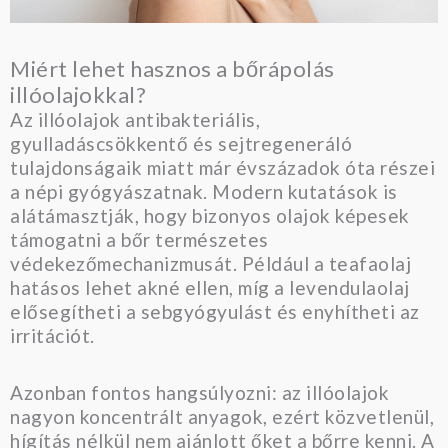
Miért lehet hasznos a bőrápolás
illóolajokkal?
Az illóolajok antibakteriális,
gyulladáscsökkentő és sejtregeneráló
tulajdonságaik miatt már évszázadok óta részei
a népi gyógyászatnak. Modern kutatások is
alátámasztják, hogy bizonyos olajok képesek
támogatni a bőr természetes
védekezőmechanizmusát. Például a teafaolaj
hatásos lehet akné ellen, míg a levendulaolaj
elősegítheti a sebgyógyulást és enyhítheti az
irritációt.
Azonban fontos hangsúlyozni: az illóolajok
nagyon koncentrált anyagok, ezért közvetlenül,
hígítás nélkül nem ajánlott őket a bőrre kenni. A