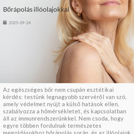
Bőrápolás illóolajokkal
2025-09-24
Az egészséges bőr nem csupán esztétikai
kérdés: testünk legnagyobb szervéről van szó,
amely védelmet nyújt a külső hatások ellen,
szabályozza a hőmérsékletet, és kapcsolatban
áll az immunrendszerünkkel. Nem csoda, hogy
egyre többen fordulnak természetes
megoldásokhoz bőrápolás során, és az illóolajok