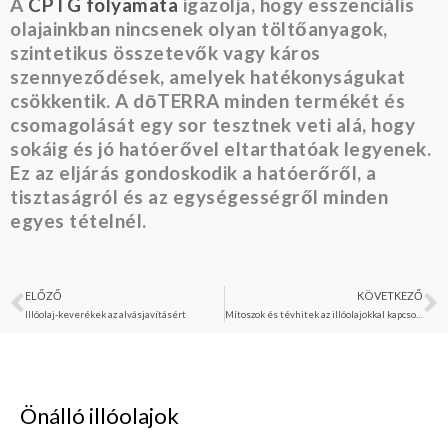
A
CPTG folyamata
igazolja, hogy esszenciális
olajainkban nincsenek olyan töltőanyagok,
szintetikus összetevők vagy káros
szennyeződések, amelyek hatékonyságukat
csökkentik. A dōTERRA minden termékét és
csomagolását egy sor tesztnek veti alá, hogy
sokáig és jó hatóerővel eltarthatóak legyenek.
Ez az eljárás gondoskodik a hatóerőről, a
tisztaságról és az egységességről minden
egyes tételnél.
ELŐZŐ
KÖVETKEZŐ
Előző
K
Illóolaj-keverékek az alvásjavításért
Mítoszok és tévhitek az illóolajokkal kapcsolatban
Önálló illóolajok