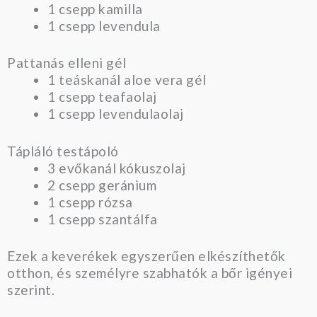
1 csepp kamilla
1 csepp levendula
Pattanás elleni gél
1 teáskanál aloe vera gél
1 csepp teafaolaj
1 csepp levendulaolaj
Tápláló testápoló
3 evőkanál kókuszolaj
2 csepp geránium
1 csepp rózsa
1 csepp szantálfa
Ezek a keverékek egyszerűen elkészíthetők
otthon, és személyre szabhatók a bőr igényei
szerint.