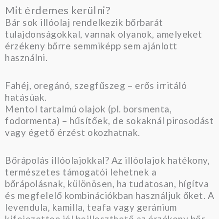
Mit érdemes kerülni?
Bár sok illóolaj rendelkezik bőrbarát
tulajdonságokkal, vannak olyanok, amelyeket
érzékeny bőrre semmiképp sem ajánlott
használni.
Fahéj, oregánó, szegfűszeg – erős irritáló
hatásúak.
Mentol tartalmú olajok (pl. borsmenta,
fodormenta) – hűsítőek, de sokaknál pirosodást
vagy égető érzést okozhatnak.
Bőrápolás illóolajokkal? Az illóolajok hatékony,
természetes támogatói lehetnek a
bőrápolásnak, különösen, ha tudatosan, hígítva
és megfelelő kombinációkban használjuk őket. A
levendula, kamilla, teafa vagy geránium
kifejezetten jól beilleszthető az érzékeny bőr