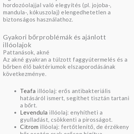
hordozóolajjal való elegyítés (pl. jojoba-,
mandula-, kókuszolaj) elengedhetetlen a
biztonságos használathoz.
Gyakori bőrproblémák és ajánlott
illóolajok
Pattanások, akné
Az akné gyakran a túlzott faggyútermelés és a
bőrben élő baktériumok elszaporodásának
következménye.
Teafa
illóolaj: erős antibakteriális
hatásáról ismert, segíthet tisztán tartani
a bőrt.
Levendula
illóolaj: enyhítheti a
gyulladást, csökkenti a pirosságot.
Citrom
illóolaj: fertőtlenítő, de érzékeny
bőr esetén csak erősen hígítva