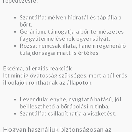
repedezésre.
Szantálfa: mélyen hidratál és táplálja a
bőrt.
Geránium: támogatja a bőr természetes
faggyútermelésének egyensúlyát.
Rózsa: nemcsak illata, hanem regeneráló
tulajdonságai miatt is értékes.
Ekcéma, allergiás reakciók
Itt mindig óvatosság szükséges, mert a túl erős
illóolajok ronthatnak az állapoton.
Levendula: enyhe, nyugtató hatású, jól
beilleszthető a bőrápolási rutinba.
Szantálfa: csillapíthatja a viszketést.
Hogyan használjuk biztonságosan az