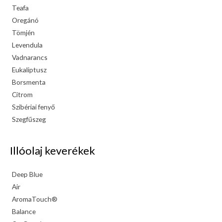
Teafa
Oregánó
Tömjén
Levendula
Vadnarancs
Eukaliptusz
Borsmenta
Citrom
Szibériai fenyő
Szegfűszeg
Illóolaj keverékek
Deep Blue
Air
AromaTouch®
Balance