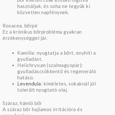
használjuk, és soha ne tegyük ki
közvetlen napfénynek.
Rosacea, bőrpír
Ez a krónikus bőrprobléma gyakran
érzékenységgel jár.
Kamilla: nyugtatja a bőrt, enyhíti a
gyulladást.
Helichrysum (szalmagyopár):
gyulladáscsökkentő és regeneráló
hatású.
Levendula
: kíméletes, sokaknál jól
tolerált nyugtató olaj.
Száraz, hámló bőr
A száraz bőr hajlamos irritációra és