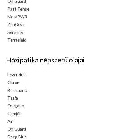
On Guard
Past Tense
MetaPWR
ZenGest
Serenity
Terrasield
Házipatika népszerű olajai
Levendula
Citrom
Borsmenta
Teafa
Oregano
Tömjén
Air
On Guard
Deep Blue