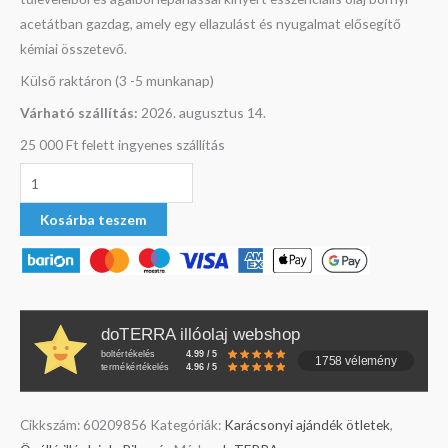
acetátban gazdag, amely egy ellazulást és nyugalmat elősegítő
kémiai összetevő.
Külső raktáron (3 -5 munkanap)
Várható szállítás:
2026. augusztus 14.
25 000 Ft felett ingyenes szállítás
Kosárba teszem
doTERRA illóolaj webshop
boltértékelés
4.99 / 5
1758 vélemény
termékértékelés
4.96 / 5
Cikkszám:
60209856
Kategóriák:
Karácsonyi ajándék ötletek
,