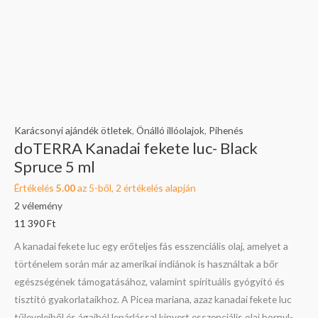
Karácsonyi ajándék ötletek
,
Önálló illóolajok
,
Pihenés
doTERRA Kanadai fekete luc- Black
Spruce 5 ml
Értékelés
5.00
az 5-ből,
2
értékelés alapján
2
vélemény
11 390
Ft
A kanadai fekete luc egy erőteljes fás esszenciális olaj, amelyet a
történelem során már az amerikai indiánok is használtak a bőr
egészségének támogatásához, valamint spirituális gyógyító és
tisztító gyakorlataikhoz. A Picea mariana, azaz kanadai fekete luc
tűleveleiből és ágaiból lepárlással kinyert esszenciális olaj bornyl-