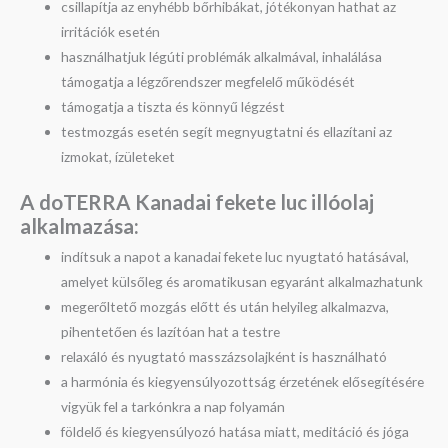
csillapítja az enyhébb bőrhibákat, jótékonyan hathat az
irritációk esetén
használhatjuk légúti problémák alkalmával, inhalálása
támogatja a légzőrendszer megfelelő működését
támogatja a tiszta és könnyű légzést
testmozgás esetén segít megnyugtatni és ellazítani az
izmokat, ízületeket
A doTERRA Kanadai fekete luc illóolaj
a
lkalmazása:
indítsuk a napot a kanadai fekete luc nyugtató hatásával,
amelyet külsőleg és aromatikusan egyaránt alkalmazhatunk
megerőltető mozgás előtt és után helyileg alkalmazva,
pihentetően és lazítóan hat a testre
relaxáló és nyugtató masszázsolajként is használható
a harmónia és kiegyensúlyozottság érzetének elősegítésére
vigyük fel a tarkónkra a nap folyamán
földelő és kiegyensúlyozó hatása miatt, meditáció és jóga