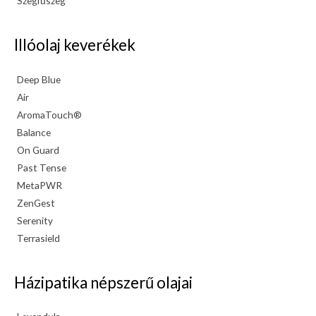
Szegfűszeg
Illóolaj keverékek
Deep Blue
Air
AromaTouch®
Balance
On Guard
Past Tense
MetaPWR
ZenGest
Serenity
Terrasield
Házipatika népszerű olajai