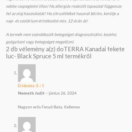
sebbe csepegtetni tilos! Ha allergiás reakciót tapasztal függessze
fel az olaj használatát! Ha citrusféléket használ bőrön, kerülje a
nap- és szolárium érintkezést min. 12 órán át!
A termék nem szándékozik betegséget diagnosztizálni, kezelni,
gyógyítani vagy betegséget megelőzni.
2 db vélemény a(z)
doTERRA Kanadai fekete
luc- Black Spruce 5 ml
termékről
Értékelés:
5
/ 5
Nemeth Judit
–
június 26, 2024
Nagyon erős Fenyő illata. Kellemes