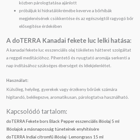
közben párologtatása ajánlott
próbáljuk ki hidratálókrémébe keverve a bőrhibák
megjelenésének csökkentése és az egészségtől ragyogó bőr
elősegítése érdekében
A doTERRA Kanadai fekete luc l
elki hatása:
A kanadai fekete luc esszenciális olaj tökéletes hátteret szolgáltat
a reggeli meditációhoz. Pihentető és nyugtató aromája serkenti a
nap indításához szükséges éberséget és lélekjelenlétet.
Használat:
Külsőleg, helyileg, gyerekek vagy érzékeny bőrűek számára
hígítandó, belélegezve, aromatikusan, párologtatva használható.
Kapcsolódó tartalom:
doTERRA Fekete bors Black Pepper esszenciális illóolaj 5 ml
Illóolajok a másnaposság tüneteinek enyhítésére
doTERRA Indiai citromfű illóolaj- Lemongrass 15 ml