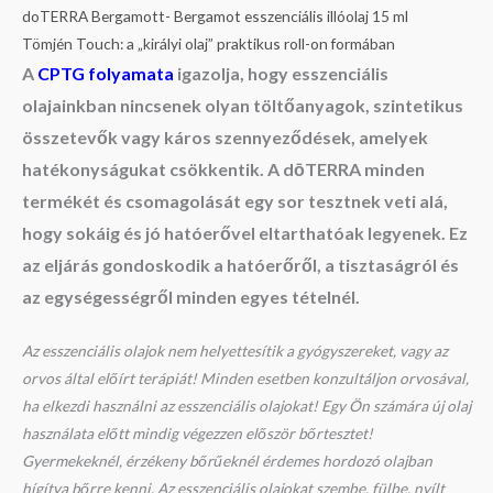
doTERRA Bergamott- Bergamot esszenciális illóolaj 15 ml
Tömjén Touch: a „királyi olaj” praktikus roll-on formában
A
CPTG folyamata
igazolja, hogy esszenciális
olajainkban nincsenek olyan töltőanyagok, szintetikus
összetevők vagy káros szennyeződések, amelyek
hatékonyságukat csökkentik. A dōTERRA minden
termékét és csomagolását egy sor tesztnek veti alá,
hogy sokáig és jó hatóerővel eltarthatóak legyenek. Ez
az eljárás gondoskodik a hatóerőről, a tisztaságról és
az egységességről minden egyes tételnél.
Az esszenciális olajok nem helyettesítik a gyógyszereket, vagy az
orvos által előírt terápiát! Minden esetben konzultáljon orvosával,
ha elkezdi használni az esszenciális olajokat! Egy Ön számára új olaj
használata előtt mindig végezzen először bőrtesztet!
Gyermekeknél, érzékeny bőrűeknél érdemes hordozó olajban
hígítva bőrre kenni. Az esszenciális olajokat szembe, fülbe, nyílt