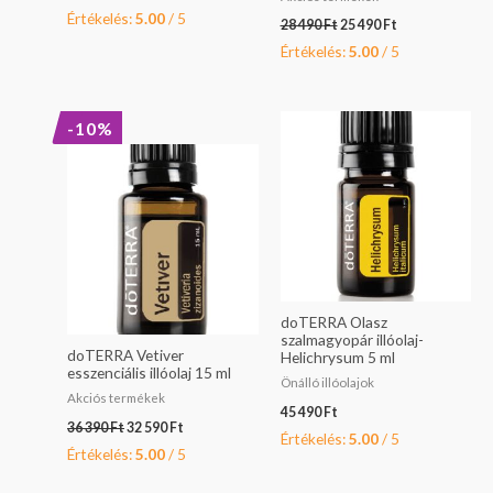
Értékelés:
5.00
/ 5
28 490
Ft
25 490
Ft
Értékelés:
5.00
/ 5
Original
Current
-10%
price
price
was:
is:
36
32
390 Ft.
590 Ft.
doTERRA Olasz
szalmagyopár illóolaj-
doTERRA Vetiver
Helichrysum 5 ml
esszenciális illóolaj 15 ml
Önálló illóolajok
Akciós termékek
45 490
Ft
36 390
Ft
32 590
Ft
Értékelés:
5.00
/ 5
Értékelés:
5.00
/ 5