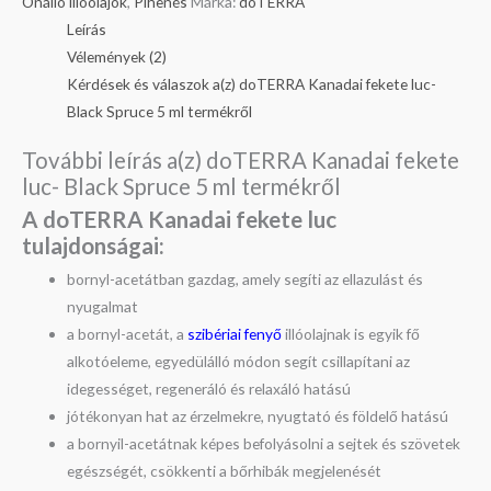
Önálló illóolajok
,
Pihenés
Márka:
doTERRA
Leírás
Vélemények (2)
Kérdések és válaszok a(z) doTERRA Kanadai fekete luc-
Black Spruce 5 ml termékről
További leírás a(z) doTERRA Kanadai fekete
luc- Black Spruce 5 ml termékről
A doTERRA Kanadai fekete luc
tulajdonságai:
bornyl-acetátban gazdag, amely segíti az ellazulást és
nyugalmat
a bornyl-acetát, a
szibériai fenyő
illóolajnak is egyik fő
alkotóeleme, egyedülálló módon segít csillapítani az
idegességet, regeneráló és relaxáló hatású
jótékonyan hat az érzelmekre, nyugtató és földelő hatású
a bornyil-acetátnak képes befolyásolni a sejtek és szövetek
egészségét, csökkenti a bőrhibák megjelenését