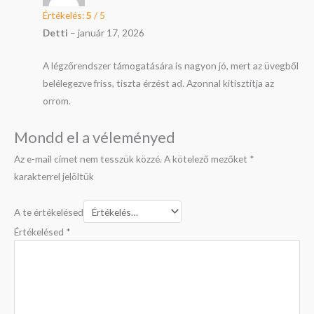
Értékelés:
5
/ 5
Detti
–
január 17, 2026
A légzőrendszer támogatására is nagyon jó, mert az üvegből
belélegezve friss, tiszta érzést ad. Azonnal kitisztítja az
orrom.
Mondd el a véleményed
Az e-mail címet nem tesszük közzé.
A kötelező mezőket
*
karakterrel jelöltük
A te értékelésed
Értékelésed
*