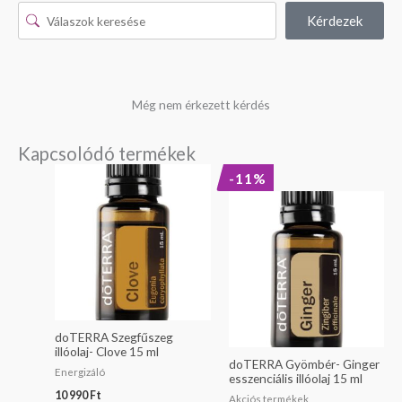
Kérdezek
Még nem érkezett kérdés
Kapcsolódó termékek
Original
Current
-11%
price
price
was:
is:
28
25
490 Ft.
490 Ft.
doTERRA Szegfűszeg
illóolaj- Clove 15 ml
doTERRA Gyömbér- Ginger
Energizáló
esszenciális illóolaj 15 ml
10 990
Ft
Akciós termékek