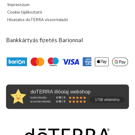
Impresszum
Cookie tájékoztató
Hivatalos doTERRA viszonteladó
Bankkártyás fizetés Barionnal
doTERRA illóolaj webshop
boltértékelés
4.99 / 5
1758 vélemény
termékértékelés
4.96 / 5