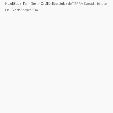
doTERRA
Kezdőlap
»
Termékek
»
Önálló illóolajok
»
doTERRA Kanadai fekete
Kanadai
luc- Black Spruce 5 ml
fekete
luc-
Black
Spruce
5
ml
mennyiség