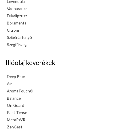
Levendula
Vadnarancs
Eukaliptusz
Borsmenta
Citrom
Szibériai fenyő
Szegfűszeg
Illóolaj keverékek
Deep Blue
Air
AromaTouch®
Balance
On Guard
Past Tense
MetaPWR
ZenGest