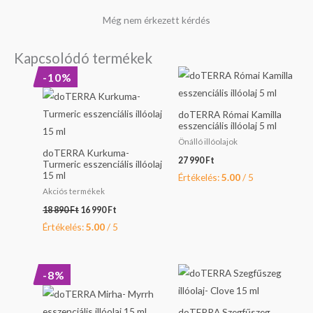
Még nem érkezett kérdés
Kapcsolódó termékek
Original
Current
-10%
price
price
was:
is:
18
16
doTERRA Római Kamilla
890 Ft.
990 Ft.
esszenciális illóolaj 5 ml
Önálló illóolajok
doTERRA Kurkuma-
27 990
Ft
Turmeric esszenciális illóolaj
15 ml
Értékelés:
5.00
/ 5
Akciós termékek
18 890
Ft
16 990
Ft
Értékelés:
5.00
/ 5
Original
Current
-8%
price
price
was:
is:
39
36
doTERRA Szegfűszeg