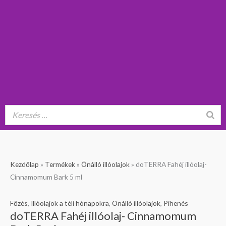
doTERRA
Kezdőlap
»
Termékek
»
Önálló illóolajok
»
doTERRA Fahéj illóolaj-
Fahéj
Cinnamomum Bark 5 ml
illóolaj-
Cinnamomum
Főzés
,
Illóolajok a téli hónapokra
,
Önálló illóolajok
,
Pihenés
doTERRA Fahéj illóolaj- Cinnamomum
Bark