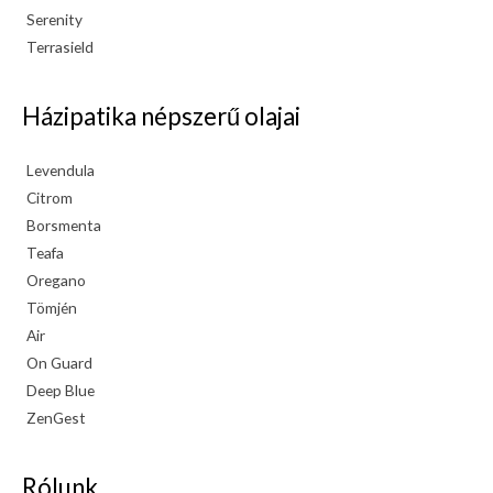
Serenity
Terrasield
Házipatika népszerű olajai
Levendula
Citrom
Borsmenta
Teafa
Oregano
Tömjén
Air
On Guard
Deep Blue
ZenGest
Rólunk