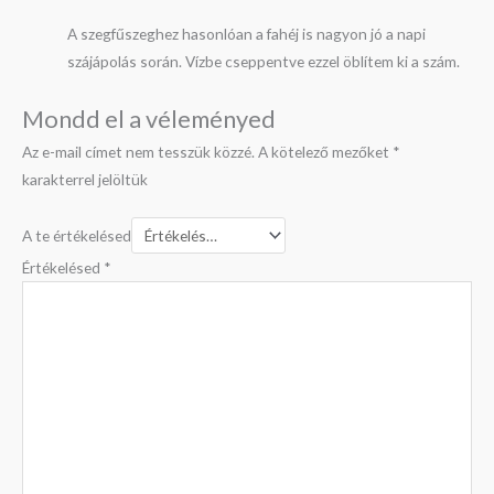
A szegfűszeghez hasonlóan a fahéj is nagyon jó a napi
szájápolás során. Vízbe cseppentve ezzel öblítem ki a szám.
Mondd el a véleményed
Az e-mail címet nem tesszük közzé.
A kötelező mezőket
*
karakterrel jelöltük
A te értékelésed
Értékelésed
*