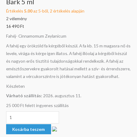
Bark 5 ml
5
ml
Értékelés
5.00
az 5-ből,
2
értékelés alapján
mennyiség
2
vélemény
16 490
Ft
Fahéj- Cinnamomum Zeylanicum
A fahéj egy örökzöld fa kérgéből készül. A fa kb. 15 m magasra nő és
levele, virága és kérge igen illatos. A fahéj illóolaj a kérgéből készül
és nagyon erős tisztító tulajdonságokkal rendelkezik. A fahéj az
emésztőszervekre gyakorolt hatásai mellett a szív- és érrendszerre,
valamint a vércukorszintre is jótékonyan hatást gyakorolhat.
Készleten
Várható szállítás:
2026. augusztus 11.
25 000 Ft felett ingyenes szállítás
Kosárba teszem