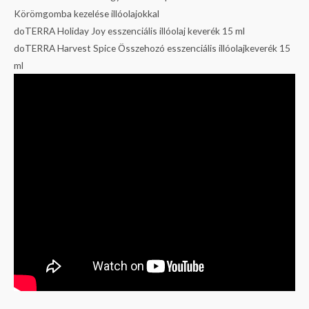
Körömgomba kezelése illóolajokkal
doTERRA Holiday Joy esszenciális illóolaj keverék 15 ml
doTERRA Harvest Spice Összehozó esszenciális illóolajkeverék 15
ml