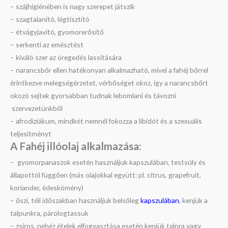
– szájhigiénében is nagy szerepet játszik
– szagtalanító, légtisztító
– étvágyjavító, gyomorerősítő
– serkenti az emésztést
– kiváló szer az öregedés lassítására
– narancsbőr ellen hatékonyan alkalmazható, mivel a fahéj bőrrel
érintkezve melegségérzetet, vérbőséget okoz, így a narancsbőrt
okozó sejtek gyorsabban tudnak lebomlani és távozni
szervezetünkből
– afrodiziákum, mindkét nemnél fokozza a libidót és a szexuális
teljesítményt
A Fahéj illóolaj a
lkalmazása:
– gyomorpanaszok esetén használjuk kapszulában, testsúly és
állapottól függően (más olajokkal együtt: pl. citrus, grapefruit,
koriander, édeskömény)
– őszi, téli időszakban használjuk belsőleg
kapszulában
, kenjük a
talpunkra, párologtassuk
– zsíros, nehéz ételek elfogyasztása esetén kenjük talpra vagy