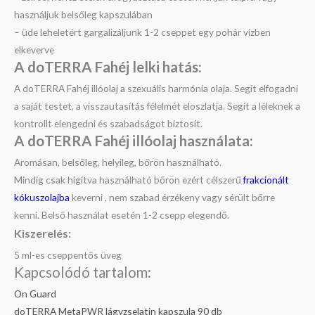
használjuk belsőleg kapszulában
– üde leheletért gargalizáljunk 1-2 cseppet egy pohár vízben
elkeverve
A doTERRA Fahéj l
elki hatás:
A doTERRA Fahéj illóolaj a szexuális harmónia olaja. Segít elfogadni
a saját testet, a visszautasítás félelmét eloszlatja. Segít a léleknek a
kontrollt elengedni és szabadságot biztosít.
A doTERRA Fahéj illóolaj h
asználata:
Aromásan, belsőleg, helyileg, bőrön használható.
Mindig csak hígítva használható bőrön ezért célszerű
frakcionált
kókuszolajba
keverni , nem szabad érzékeny vagy sérült bőrre
kenni. Belső használat esetén 1-2 csepp elegendő.
Kiszerelés:
5 ml-es cseppentős üveg
Kapcsolódó tartalom:
On Guard
doTERRA MetaPWR lágyzselatin kapszula 90 db