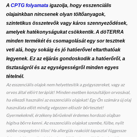
A
CPTG folyamata
igazolja, hogy esszenciális
olajainkban nincsenek olyan töltőanyagok,
szintetikus összetevők vagy káros szennyeződések,
amelyek hatékonyságukat csökkentik. A dōTERRA
minden termékét és csomagolását egy sor tesztnek
veti alá, hogy sokáig és jó hatóerővel eltarthatóak
legyenek. Ez az eljárás gondoskodik a hatóerőről,
a
tisztaságról és az egységességről minden egyes
tételnél.
Az esszenciális olajok nem helyettesítik a gyógyszereket, vagy az
orvos által előírt terápiát! Minden esetben konzultáljon orvosával,
ha elkezdi használni az esszenciális olajokat! Egy Ön számára új olaj
használata előtt mindig végezzen először bőrtesztet!
Gyermekeknél, érzékeny bőrűeknél érdemes hordozó olajban
hígítva bőrre kenni. Az esszenciális olajokat szembe, fülbe, nyílt
sebbe csepegtetni tilos! Ha allergiás reakciót tapasztal függessze