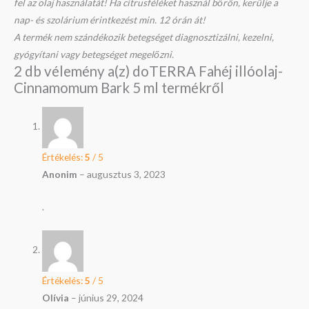
fel az olaj használatát! Ha citrusféléket használ bőrön, kerülje a
nap- és szolárium érintkezést min. 12 órán át!
A termék nem szándékozik betegséget diagnosztizálni, kezelni,
gyógyítani vagy betegséget megelőzni.
2 db vélemény a(z)
doTERRA Fahéj illóolaj-
Cinnamomum Bark 5 ml
termékről
Értékelés:
5
/ 5
Anonim
–
augusztus 3, 2023
.
Értékelés:
5
/ 5
Olívia
–
június 29, 2024