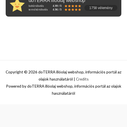
doTERRA illóolaj webshop
boltértékelés
4.99 / 5
1758 vélemény
termékértékelés
4.96 / 5
Copyright © 2026
doTERRA illóolaj webshop, információs portál az
olajok használatáról
|
Credits
Powered by
doTERRA illóolaj webshop, információs portál az olajok
használatáról