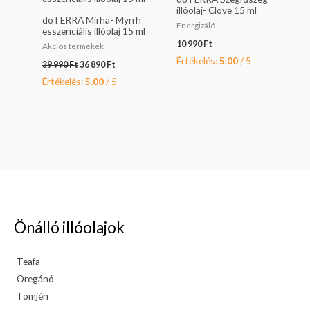
990 Ft.
890 Ft.
illóolaj- Clove 15 ml
doTERRA Mirha- Myrrh
Energizáló
esszenciális illóolaj 15 ml
10 990
Ft
Akciós termékek
Értékelés:
5.00
/ 5
39 990
Ft
36 890
Ft
Értékelés:
5.00
/ 5
Önálló illóolajok
Teafa
Oregánó
Tömjén