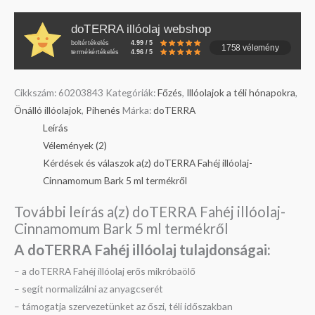
doTERRA illóolaj webshop
boltértékelés
4.99 / 5
1758 vélemény
termékértékelés
4.96 / 5
Cikkszám:
60203843
Kategóriák:
Főzés
,
Illóolajok a téli hónapokra
,
Önálló illóolajok
,
Pihenés
Márka:
doTERRA
Leírás
Vélemények (2)
Kérdések és válaszok a(z) doTERRA Fahéj illóolaj-
Cinnamomum Bark 5 ml termékről
További leírás a(z) doTERRA Fahéj illóolaj-
Cinnamomum Bark 5 ml termékről
A doTERRA Fahéj illóolaj tulajdonságai:
– a doTERRA Fahéj illóolaj erős mikróbaölő
– segít normalizálni az anyagcserét
– támogatja szervezetünket az őszi, téli időszakban