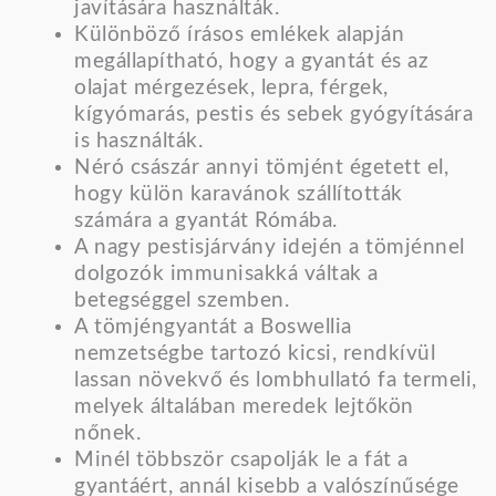
javítására használták.
Különböző írásos emlékek alapján
megállapítható, hogy a gyantát és az
olajat mérgezések, lepra, férgek,
kígyómarás, pestis és sebek gyógyítására
is használták.
Néró császár annyi tömjént égetett el,
hogy külön karavánok szállították
számára a gyantát Rómába.
A nagy pestisjárvány idején a tömjénnel
dolgozók immunisakká váltak a
betegséggel szemben.
A tömjéngyantát a Boswellia
nemzetségbe tartozó kicsi, rendkívül
lassan növekvő és lombhullató fa termeli,
melyek általában meredek lejtőkön
nőnek.
Minél többször csapolják le a fát a
gyantáért, annál kisebb a valószínűsége