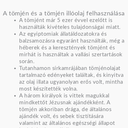
A tömjén és a tömjén illóolaj felhasználása
A tömjént már 5 ezer évvel ezelőtt is
használták kivételes tulajdonságai miatt.
Az egyiptomiak állatáldozatokra és
balzsamozásra egyaránt használták, még a
héberek és a keresztények tömjént és
mirhát is használtak a vallási szertartások
során.
Tutanhamon sírkamrájában tömjénolajat
tartalmazó edényeket találtak, és kinyitva
az olaj illata ugyanolyan erős volt, mintha
most készítették volna.
A három királyok is vittek magukkal
mindkettőt Jézusnak ajándékként. A
tömjén akkoriban drága, de általános
ajándék volt, és sebek tisztítására
valamint az általános egészségi állapot