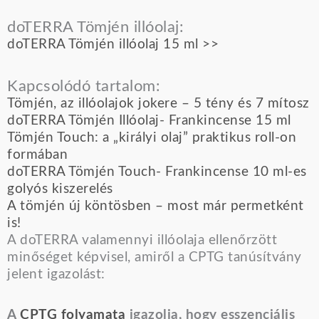
doTERRA Tömjén illóolaj:
doTERRA Tömjén illóolaj 15 ml >>
Kapcsolódó tartalom:
Tömjén, az illóolajok jokere – 5 tény és 7 mítosz
doTERRA Tömjén Illóolaj- Frankincense 15 ml
Tömjén Touch: a „királyi olaj” praktikus roll-on
formában
doTERRA Tömjén Touch- Frankincense 10 ml-es
golyós kiszerelés
A tömjén új köntösben – most már permetként
is!
A doTERRA valamennyi illóolaja ellenőrzött
minőséget képvisel, amiről a CPTG tanúsítvány
jelent igazolást:
A
CPTG folyamata
igazolja, hogy esszenciális