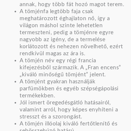
annak, hogy több fát hozó magot terem.
A tömjénfa legtöbb faja csak
meghatározott éghajlaton nő, így a
világon máshol szinte lehetetlen
termeszteni, pedig a tömjénre egyre
nagyobb az igény, de a termelése
korlátozott és nehezen növelhető, ezért
rendkívül magas az ára is.
A tömjén név egy régi francia
kifejezésből származik. A „Fran encens”
„kiváló minőségű tömjént” jelent.
A tömjént gyakran használják
parfümökben és egyéb szépségápolási
termékekben.
Jól ismert öregedésgátló hatásairól,
valamint arról, hogy képes enyhíteni a
stresszt és a szorongást.
A tömjén illóolaj kiváló fertőtlenítő és
sebösszehúzó hatású.