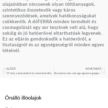
olajainkban nincsenek olyan töltőanyagok,
szintetikus összetevők vagy káros
szennyeződések, amelyek hatékonyságukat
csökkentik. A dōTERRA minden termékét és
csomagolását egy sor tesztnek veti alá, hogy
sokáig és jó hatóerővel eltarthatóak legyenek.
Ez az eljárás gondoskodik a hatóerőről, a
tisztaságról és az egységességről minden egyes
tételnél.
ELŐZŐ
KÖVETKEZŐ
Előző
K
25 tény a levenduláról és a levendula illóolajról
Borsmenta nem csak egy egyszerű gyógynövény
Önálló illóolajok