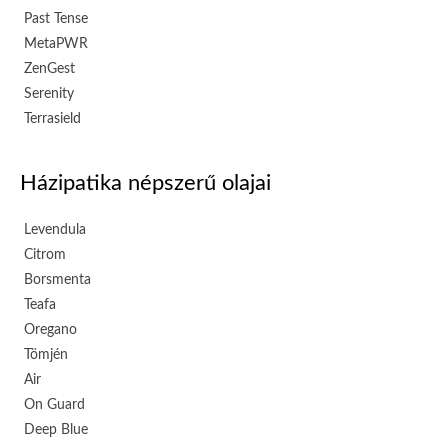
Past Tense
MetaPWR
ZenGest
Serenity
Terrasield
Házipatika népszerű olajai
Levendula
Citrom
Borsmenta
Teafa
Oregano
Tömjén
Air
On Guard
Deep Blue