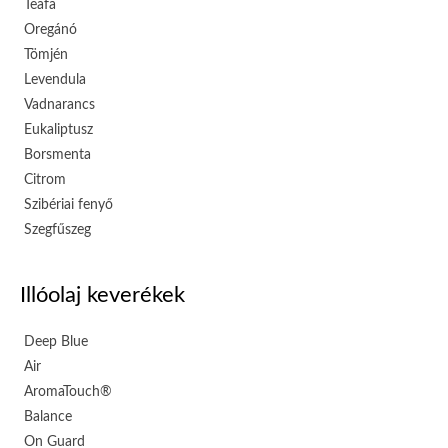
Teafa
Oregánó
Tömjén
Levendula
Vadnarancs
Eukaliptusz
Borsmenta
Citrom
Szibériai fenyő
Szegfűszeg
Illóolaj keverékek
Deep Blue
Air
AromaTouch®
Balance
On Guard