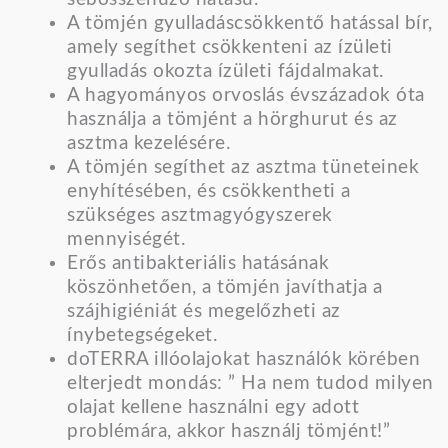
A tömjén gyulladáscsökkentő hatással bír,
amely segíthet csökkenteni az ízületi
gyulladás okozta ízületi fájdalmakat.
A hagyományos orvoslás évszázadok óta
használja a tömjént a hörghurut és az
asztma kezelésére.
A tömjén segíthet az asztma tüneteinek
enyhítésében, és csökkentheti a
szükséges asztmagyógyszerek
mennyiségét.
Erős antibakteriális hatásának
köszönhetően, a tömjén javíthatja a
szájhigiéniát és megelőzheti az
ínybetegségeket.
doTERRA illóolajokat használók körében
elterjedt mondás: ” Ha nem tudod milyen
olajat kellene használni egy adott
problémára, akkor használj tömjént!”