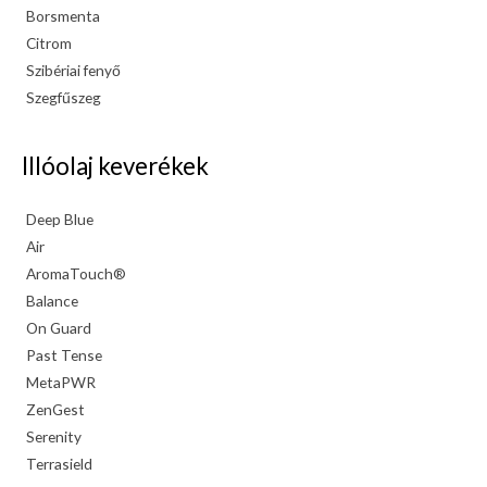
Borsmenta
Citrom
Szibériai fenyő
Szegfűszeg
Illóolaj keverékek
Deep Blue
Air
AromaTouch®
Balance
On Guard
Past Tense
MetaPWR
ZenGest
Serenity
Terrasield