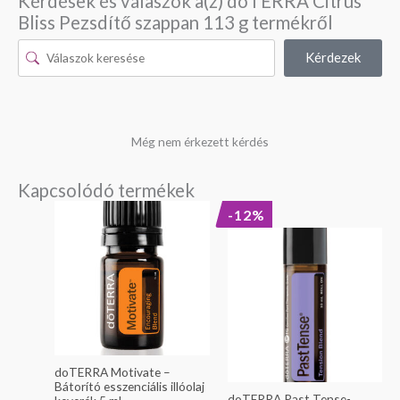
Kérdések és válaszok a(z) doTERRA Citrus
Bliss Pezsdítő szappan 113 g termékről
Kérdezek
Még nem érkezett kérdés
Kapcsolódó termékek
Original
Current
-12%
price
price
was:
is:
10
9
790 Ft.
490 Ft.
doTERRA Motivate –
Bátorító esszenciális illóolaj
doTERRA Past Tense-