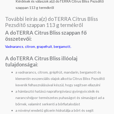
Kérdések és válaszok a(z) doTERRA Citrus Bliss Pezsdítő
szappan 113 g termékről
További leírás a(z) doTERRA Citrus Bliss
Pezsdítő szappan 113 g termékről
A doTERRA Citrus Bliss szappan fő
összetevői:
Vadnarancs
,
citrom
,
grapefruit
,
bergamott.
A doTERRA Citrus Bliss illóolaj
t
ulajdonságai:
a vadnarancs, citrom, grépfrút, mandarin, bergamott és
klementin esszenciális olajok alkotta Citrus Bliss Pezsdítő
keverék felhasználásával készül, hogy segítsen ellazulni
a hámlasztó hatású napraforgóviasz gyöngyöcskék és
narancshéjpor természetes puhaságot és simaságot ad a
bőrnek, valamint serkenti a bőrfiatalodást
a növényi eredetű glicerin hidratálja a bőrt és segít