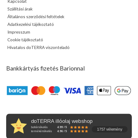
Kapcsolat
Szállítási árak
Általános szerződési feltételek
Adatkezelési tájékoztató
Impresszum
Cookie tájékoztató
Hivatalos doTERRA viszonteladó
Bankkártyás fizetés Barionnal
doTERRA illóolaj webshop
boltértékelés
4.99 / 5
1757 vélemény
termékértékelés
4.96 / 5