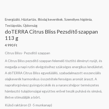
Energizáló
,
Háztartás
,
Illóolaj keverékek
,
Személyes higiénia
,
Testápolás
,
Újdonság
doTERRA Citrus Bliss Pezsdítő szappan
113 g
4 990
Ft
Citrus Bliss- Pezsdítő szappan
A Citrus Bliss pezsdítő szappan felemelő tisztító élményt nyújt, és
megadja a napi rutin elvégzéséhez szükséges energikus lendületet.
A dōTERRA Citrus Bliss egyedülálló, szabadalmazott esszenciális
olajkeverék harmonikus összetétele fenséges aromát áraszt. A
napraforgóviasz gyöngyöcskék és a narancshéjpor természetes
hámlasztó tulajdonságai együttes erővel teszik puhává és simává,
illetve stimulálják a bőrt.
Külső raktáron (3 -5 munkanap)