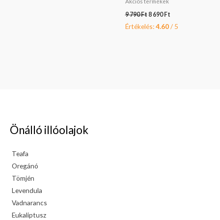
Akciós termékek
9 790
Ft
8 690
Ft
Értékelés:
4.60
/ 5
Önálló illóolajok
Teafa
Oregánó
Tömjén
Levendula
Vadnarancs
Eukaliptusz