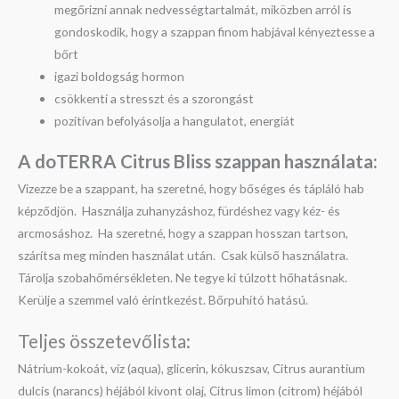
megőrizni annak nedvességtartalmát, miközben arról is
gondoskodik, hogy a szappan finom habjával kényeztesse a
bőrt
igazi boldogság hormon
csökkenti a stresszt és a szorongást
pozitívan befolyásolja a hangulatot, energiát
A doTERRA Citrus Bliss szappan h
asználata:
Vizezze be a szappant, ha szeretné, hogy bőséges és tápláló hab
képződjön. Használja zuhanyzáshoz, fürdéshez vagy kéz- és
arcmosáshoz. Ha szeretné, hogy a szappan hosszan tartson,
szárítsa meg minden használat után. Csak külső használatra.
Tárolja szobahőmérsékleten. Ne tegye ki túlzott hőhatásnak.
Kerülje a szemmel való érintkezést. Bőrpuhító hatású.
Teljes összetevőlista:
Nátrium-kokoát, víz (aqua), glicerin, kókuszsav, Citrus aurantium
dulcis (narancs) héjából kivont olaj, Citrus limon (citrom) héjából