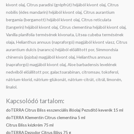
kivont olaj, Citrus paradisi (grépfrút) héjából kivont olaj, Citrus
nobilis (édes mandarin) héjából kivont olaj, Citrus aurantium
bergamia (bergamott) héjából kivont olaj, Citrus reticulata
(tangerin) héjából kivont olaj, Citrus clementina héjából kivont olaj,
Vanilla planifolia termésének kivonata, Litsea cubeba termésének
olaja, Helianthus annuus (napraforgó) magjából kivont viasz, Citrus
aurantium dulcis (narancs) héjából előállított por, Simmondsia
chinensis (jojoba) magjából kivont olaj, Helianthus annuus
(napraforgó) magjából kivont olaj, Aloe barbadensis levelének
nedvéből előállított por, galactoarabinan, citromsav, tokoferol,
nátrium-klorid, nátrium-glükonát, nátrium-citrát, citrál, limonén,
linalol.
Kapcsolódó tartalom:
doTERRA Citrus Bliss esszenciális illóolaj Pezsdítő keverék 15 ml
doTERRA Klementin Citrus clementina 5 ml
Citrus Bliss kézkrém 75 ml
doTERRA Dezodor Citrus Bliss 75 g