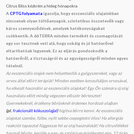
Citrus Bliss kézkrém a hideg hónapokra
A
CPTG folyamata
igazolja, hogy esszenciális olajainkban
nincsenek olyan töltőanyagok, szintetikus összetevők vagy
káros szennyeződések, amelyek hatékonyságukat
csökkentik. A dōTERRA minden termékét és csomagolását
egy sor tesztnek veti alá, hogy sokáig és jó hatóerővel
eltarthatóak legyenek. Ez az eljárás gondoskodik a
hatóerőről, a tisztaságról és az egységességről minden egyes
tételnél.
Az esszenciális olajok nem helyettesítik a gyógyszereket, vagy az
orvos által előírt terápiát! Minden esetben konzultáljon orvosával,
ha elkezdi használni az esszenciális olajokat! Egy Ön számára új olaj
használata előtt mindig végezzen először bőrtesztet!
Gyermekeknél, érzékeny bőrűeknél érdemes hordozó olajban
(pl.
frakcionált kókuszolajjal
)
hígítva bőrre kenni. Az esszenciális
olajokat szembe, fülbe, nyílt sebbe csepegtetni tilos! Ha allergiás
reakciót tapasztal függessze fel az olaj használatát! Ha citrusféléket
használ bőrön, kerülje a nap- és szolárium érintkezést min. 12 órán