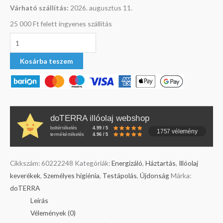
Várható szállítás:
2026. augusztus 11.
25 000 Ft felett ingyenes szállítás
Kosárba teszem
doTERRA illóolaj webshop
boltértékelés
4.99 / 5
1757 vélemény
termékértékelés
4.96 / 5
Cikkszám:
60222248
Kategóriák:
Energizáló
,
Háztartás
,
Illóolaj
keverékek
,
Személyes higiénia
,
Testápolás
,
Újdonság
Márka:
doTERRA
Leírás
Vélemények (0)