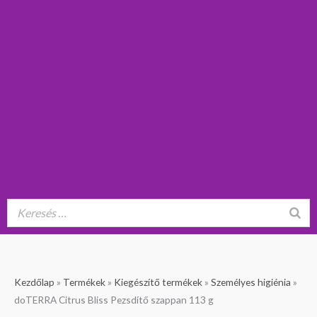
doTERRA
Kezdőlap
»
Termékek
»
Kiegészítő termékek
»
Személyes higiénia
»
Citrus
doTERRA Citrus Bliss Pezsdítő szappan 113 g
Bliss