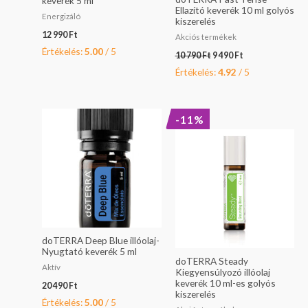
keverék 5 ml
Ellazító keverék 10 ml golyós
Energizáló
kiszerelés
12 990
Ft
Akciós termékek
Értékelés:
5.00
/ 5
10 790
Ft
9 490
Ft
Értékelés:
4.92
/ 5
Original
Current
-11%
price
price
was:
is:
9
8
790 Ft.
690 Ft.
doTERRA Deep Blue illóolaj-
Nyugtató keverék 5 ml
doTERRA Steady
Aktív
Kiegyensúlyozó illóolaj
keverék 10 ml-es golyós
20 490
Ft
kiszerelés
Értékelés:
5.00
/ 5