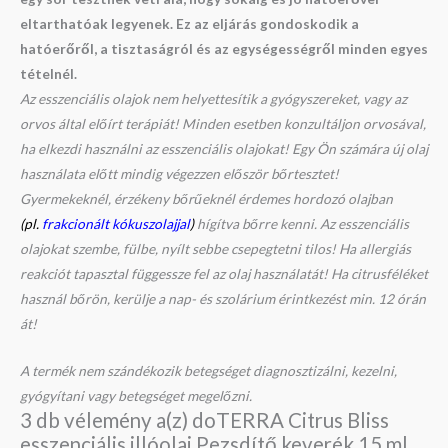
eltarthatóak legyenek. Ez az eljárás gondoskodik a
hatóerőről, a tisztaságról és az egységességről minden egyes
tételnél.
Az esszenciális olajok nem helyettesítik a gyógyszereket, vagy az
orvos által előírt terápiát! Minden esetben konzultáljon orvosával,
ha elkezdi használni az esszenciális olajokat! Egy Ön számára új olaj
használata előtt mindig végezzen először bőrtesztet!
Gyermekeknél, érzékeny bőrűeknél érdemes hordozó olajban
(pl.
frakcionált kókuszolajjal
)
hígítva bőrre kenni. Az esszenciális
olajokat szembe, fülbe, nyílt sebbe csepegtetni tilos! Ha allergiás
reakciót tapasztal függessze fel az olaj használatát! Ha citrusféléket
használ bőrön, kerülje a nap- és szolárium érintkezést min. 12 órán
át!
A termék nem szándékozik betegséget diagnosztizálni, kezelni,
gyógyítani vagy betegséget megelőzni.
3 db vélemény a(z)
doTERRA Citrus Bliss
esszenciális illóolaj Pezsdítő keverék 15 ml