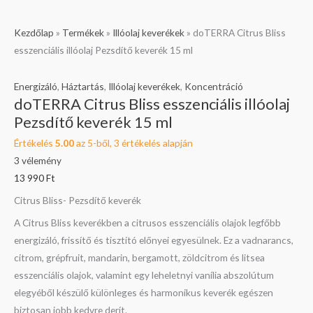
doTERRA
Kezdőlap
»
Termékek
»
Illóolaj keverékek
»
doTERRA Citrus Bliss
Citrus
esszenciális illóolaj Pezsdítő keverék 15 ml
Bliss
esszenciális
Energizáló
,
Háztartás
,
Illóolaj keverékek
,
Koncentráció
doTERRA Citrus Bliss esszenciális illóolaj
illóolaj
Pezsdítő keverék 15 ml
Pezsdítő
keverék
Értékelés
5.00
az 5-ből,
3
értékelés alapján
15
3
vélemény
ml
13 990
Ft
mennyiség
Citrus Bliss- Pezsdítő keverék
A Citrus Bliss keverékben a citrusos esszenciális olajok legfőbb
energizáló, frissítő és tisztító előnyei egyesülnek. Ez a vadnarancs,
citrom, grépfruit, mandarin, bergamott, zöldcitrom és litsea
esszenciális olajok, valamint egy leheletnyi vanília abszolútum
elegyéből készülő különleges és harmonikus keverék egészen
biztosan jobb kedvre derít.