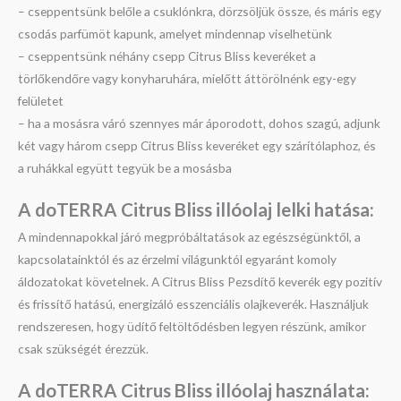
– cseppentsünk belőle a csuklónkra, dörzsöljük össze, és máris egy
csodás parfümöt kapunk, amelyet mindennap viselhetünk
– cseppentsünk néhány csepp Citrus Bliss keveréket a
törlőkendőre vagy konyharuhára, mielőtt áttörölnénk egy-egy
felületet
– ha a mosásra váró szennyes már áporodott, dohos szagú, adjunk
két vagy három csepp Citrus Bliss keveréket egy szárítólaphoz, és
a ruhákkal együtt tegyük be a mosásba
A doTERRA Citrus Bliss illóolaj l
elki hatása:
A mindennapokkal járó megpróbáltatások az egészségünktől, a
kapcsolatainktól és az érzelmi világunktól egyaránt komoly
áldozatokat követelnek. A Citrus Bliss Pezsdítő keverék egy pozitív
és frissítő hatású, energizáló esszenciális olajkeverék. Használjuk
rendszeresen, hogy üdítő feltöltődésben legyen részünk, amikor
csak szükségét érezzük.
A doTERRA Citrus Bliss illóolaj h
asználata: