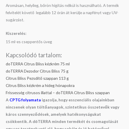
Aromásan, helyileg, bőrön hígítás nélkül is használható. A termék
felvitelét követő legalább 12 órán át kerülje a napfényt vagy UV-
sugárzást.
Kiszerelés:
15 ml-es cseppentős üveg
Kapcsolódó tartalom:
doTERRA Citrus Bliss kézkrém 75 ml
doTERRA Dezodor Citrus Bliss 75 g
Citrus Bliss Pezsdítő szappan 113 g
Citrus Bliss kézkrém a hideg hónapokra
Frissesség citrusos illattal – doTERRA Citrus Bliss szappan
A
CPTG folyamata
igazolja, hogy esszenciális olajainkban
nincsenek olyan töltőanyagok, szintetikus összetevők vagy
káros szennyeződések, amelyek hatékonyságukat
csökkentik. A dōTERRA minden termékét és csomagolását
egy sor tesztnek veti alá, hogy sokáig és jó hatóerővel