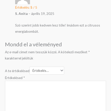
Értékelés:
5
/ 5
S. Anita
–
április 19, 2025
Szó szerint jobb kedvem lesz tőle! Imádom ezt a citrusos
energiabombát.
Mondd el a véleményed
Az e-mail címet nem tesszük közzé.
A kötelező mezőket
*
karakterrel jelöltük
A te értékelésed
Értékelésed
*