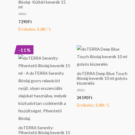
illóolaj- Kültéri keverék 15
ml
Aktív
7 290
Ft
Értékelés:
5.00
/ 5
Original
Current
-11%
price
price
was:
is:
22
20
690 Ft.
290 Ft.
doTERRA Deep Blue Touch
illóolaj keverék 10 ml golyós
kiszerelés
Aktív
24 590
Ft
Értékelés:
5.00
/ 5
doTERRA Serenity-
Pihentető illóolaj keverék 15