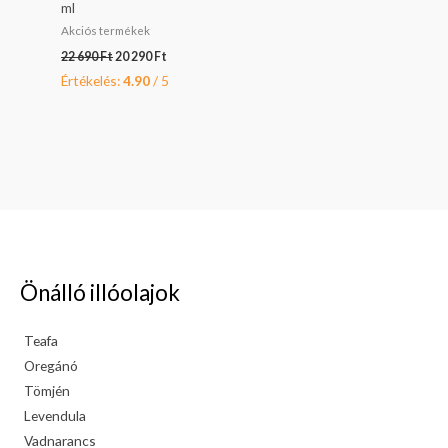
ml
Akciós termékek
22 690
Ft
20 290
Ft
Értékelés:
4.90
/ 5
Önálló illóolajok
Teafa
Oregánó
Tömjén
Levendula
Vadnarancs