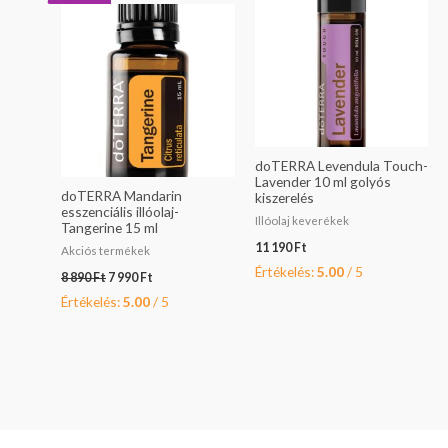
was:
is:
8
7
890 Ft.
990 Ft.
doTERRA Levendula Touch-
Lavender 10 ml golyós
doTERRA Mandarin
kiszerelés
esszenciális illóolaj-
Illóolaj keverékek
Tangerine 15 ml
11 190
Ft
Akciós termékek
Értékelés:
5.00
/ 5
8 890
Ft
7 990
Ft
Értékelés:
5.00
/ 5