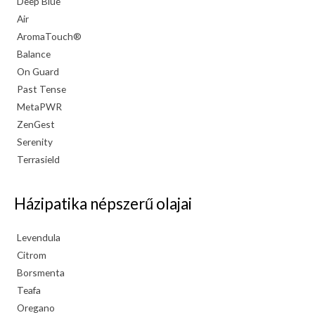
Deep Blue
Air
AromaTouch®
Balance
On Guard
Past Tense
MetaPWR
ZenGest
Serenity
Terrasield
Házipatika népszerű olajai
Levendula
Citrom
Borsmenta
Teafa
Oregano