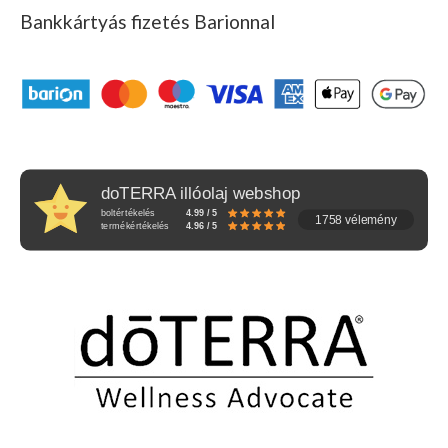
Bankkártyás fizetés Barionnal
doTERRA illóolaj webshop
boltértékelés
4.99 / 5
1758 vélemény
termékértékelés
4.96 / 5