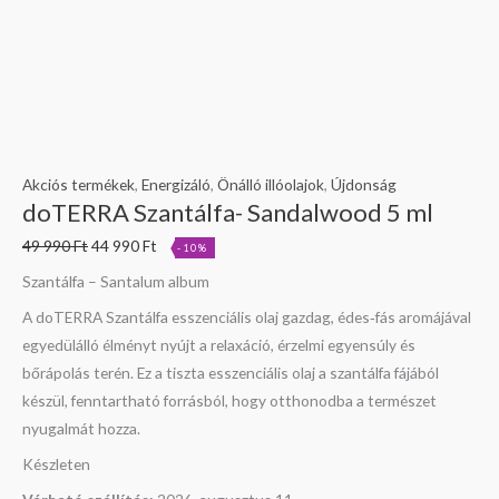
Akciós termékek
,
Energizáló
,
Önálló illóolajok
,
Újdonság
doTERRA Szantálfa- Sandalwood 5 ml
49 990
Ft
44 990
Ft
-10%
Szantálfa – Santalum album
A doTERRA Szantálfa esszenciális olaj gazdag, édes‑fás aromájával
egyedülálló élményt nyújt a relaxáció, érzelmi egyensúly és
bőrápolás terén. Ez a tiszta esszenciális olaj a szantálfa fájából
készül, fenntartható forrásból, hogy otthonodba a természet
nyugalmát hozza.
Készleten