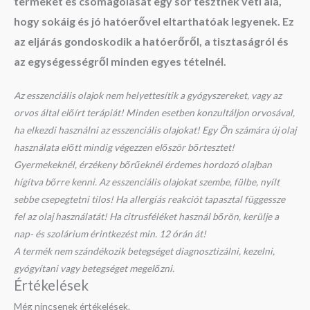
termékét és csomagolását egy sor tesztnek veti alá,
hogy sokáig és jó hatóerővel eltarthatóak legyenek. Ez
az eljárás gondoskodik a hatóerőről, a tisztaságról és
az egységességről minden egyes tételnél.
Az esszenciális olajok nem helyettesítik a gyógyszereket, vagy az
orvos által előírt terápiát! Minden esetben konzultáljon orvosával,
ha elkezdi használni az esszenciális olajokat! Egy Ön számára új olaj
használata előtt mindig végezzen először bőrtesztet!
Gyermekeknél, érzékeny bőrűeknél érdemes hordozó olajban
hígítva bőrre kenni. Az esszenciális olajokat szembe, fülbe, nyílt
sebbe csepegtetni tilos! Ha allergiás reakciót tapasztal függessze
fel az olaj használatát! Ha citrusféléket használ bőrön, kerülje a
nap- és szolárium érintkezést min. 12 órán át!
A termék nem szándékozik betegséget diagnosztizálni, kezelni,
gyógyítani vagy betegséget megelőzni.
Értékelések
Még nincsenek értékelések.