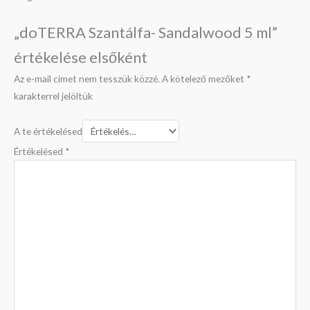
„doTERRA Szantálfa- Sandalwood 5 ml”
értékelése elsőként
Az e-mail címet nem tesszük közzé.
A kötelező mezőket
*
karakterrel jelöltük
A te értékelésed
Értékelésed
*