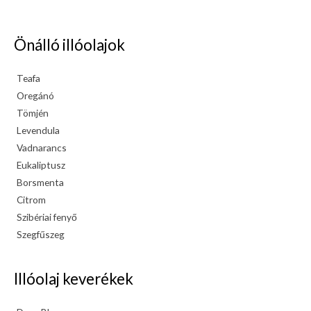
Önálló illóolajok
Teafa
Oregánó
Tömjén
Levendula
Vadnarancs
Eukaliptusz
Borsmenta
Citrom
Szibériai fenyő
Szegfűszeg
Illóolaj keverékek