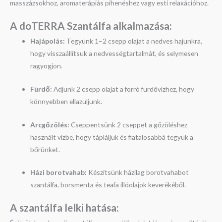
masszázsokhoz, aromaterápiás pihenéshez vagy esti relaxációhoz.
A doTERRA Szantálfa a
lkalmazása:
Hajápolás:
Tegyünk 1–2 csepp olajat a nedves hajunkra,
hogy visszaállítsuk a nedvességtartalmát, és selymesen
ragyogjon.
Fürdő:
Adjunk 2 csepp olajat a forró fürdővízhez, hogy
könnyebben ellazuljunk.
Arcgőzölés:
Cseppentsünk 2 cseppet a gőzöléshez
használt vízbe, hogy tápláljuk és fiatalosabbá tegyük a
bőrünket.
Házi borotvahab:
Készítsünk házilag borotvahabot
szantálfa, borsmenta és teafa illóolajok keverékéből.
A szantálfa l
elki hatása: