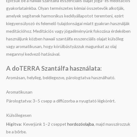
Építsük be a hawaii szantálfa esszenciális olajat jóga- és meditációs
gyakorlatainkba. Olyan természetes kémiai összetevők alkotják,
amelyek segítenek harmonikus kedélyállapotot teremteni, ezért
kiegyensúlyozó és felemelő tulajdonságai miatt gyakran használják
meditációhoz. Meditációs vagy jógaélményünk fokozása érdekében
használjunk közben hawaii szantálfa esszenciális olajat külsőleg
vagy aromatikusan, hogy körülbástyázzuk magunkat az olaj
megannyi kedvező hatásával.
A doTERRA Szantálfa használata:
Aromásan, helyileg, belélegezve, párologtatva használható.
Aromatikusan
Párologtatva: 3–5 csepp a diffúzorba a nyugtató légkörért.
Külsőlegesen
Hígítva:
Keverjünk 1–2 cseppet
hordozóolajba
, majd masszírozzuk
be a bőrbe.