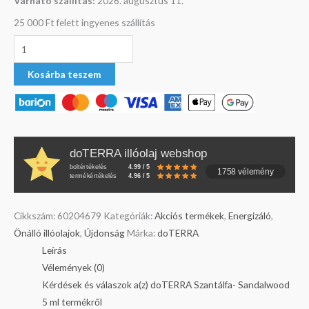
Várható szállítás:
2026. augusztus 11.
25 000 Ft felett ingyenes szállítás
Kosárba teszem
doTERRA illóolaj webshop
boltértékelés
4.99 / 5
1758 vélemény
termékértékelés
4.96 / 5
Cikkszám:
60204679
Kategóriák:
Akciós termékek
,
Energizáló
,
Önálló illóolajok
,
Újdonság
Márka:
doTERRA
Leírás
Vélemények (0)
Kérdések és válaszok a(z) doTERRA Szantálfa- Sandalwood
5 ml termékről