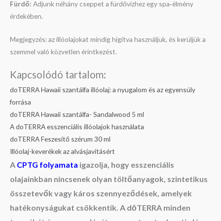
Fürdő:
Adjunk néhány cseppet a fürdővízhez egy spa‑élmény
érdekében.
Megjegyzés: az illóolajokat mindig hígítva használjuk, és kerüljük a
szemmel való közvetlen érintkezést.
Kapcsolódó tartalom:
doTERRA Hawaii szantálfa illóolaj: a nyugalom és az egyensúly
forrása
doTERRA Hawaii szantálfa- Sandalwood 5 ml
A doTERRA esszenciális illóolajok használata
doTERRA Feszesítő szérum 30 ml
Illóolaj-keverékek az alvásjavításért
A
CPTG folyamata
igazolja, hogy esszenciális
olajainkban nincsenek olyan töltőanyagok, szintetikus
összetevők vagy káros szennyeződések, amelyek
hatékonyságukat csökkentik. A dōTERRA minden