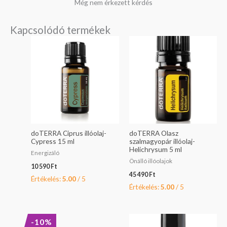
Még nem érkezett kérdés
Kapcsolódó termékek
doTERRA Ciprus illóolaj-
doTERRA Olasz
Cypress 15 ml
szalmagyopár illóolaj-
Helichrysum 5 ml
Energizáló
Önálló illóolajok
10 590
Ft
45 490
Ft
Értékelés:
5.00
/ 5
Értékelés:
5.00
/ 5
Original
Current
-10%
price
price