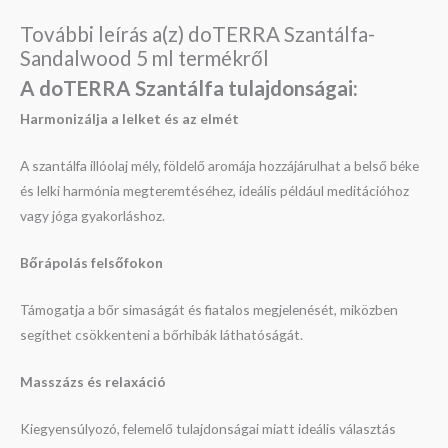
További leírás a(z) doTERRA Szantálfa-
Sandalwood 5 ml termékről
A doTERRA Szantálfa t
ulajdonságai:
Harmonizálja a lelket és az elmét
A szantálfa illóolaj mély, földelő aromája hozzájárulhat a belső béke
és lelki harmónia megteremtéséhez, ideális például meditációhoz
vagy jóga gyakorláshoz.
Bőrápolás felsőfokon
Támogatja a bőr simaságát és fiatalos megjelenését, miközben
segíthet csökkenteni a bőrhibák láthatóságát.
Masszázs és relaxáció
Kiegyensúlyozó, felemelő tulajdonságai miatt ideális választás