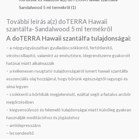
Sandalwood 5 ml termékről (1)
További leírás a(z) doTERRA Hawaii
szantálfa- Sandalwood 5 ml termékről
A doTERRA Hawaii szantálfa t
ulajdonságai:
– a népgyógyászatban gyulladáscsökkentő, fertőtlenítő,
vérzéscsillapító, valamint az emésztésre, idegrendszerre gyakorolt
hatásai miatt alkalmazzák
– a kellemesen nyugtató tulajdonságairól ismert hawaii szantálfa
esszenciális olaj hozzájárul, hogy bőrünk egészségtől ragyogó és
sima legyen
– csökkenti a bőrhibák megjelenését, ezáltal segít a fiatalos arcbőr
megőrzésében
– kiegyensúlyozó és felemelő tulajdonságai miatt külsőleg gyakran
használják meditációhoz és jógázáshoz
– antidepresszáns
– lecsendesítő