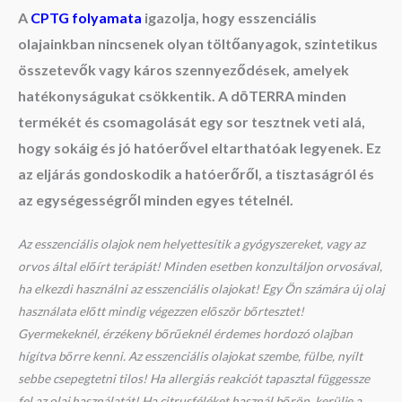
A
CPTG folyamata
igazolja, hogy esszenciális
olajainkban nincsenek olyan töltőanyagok, szintetikus
összetevők vagy káros szennyeződések, amelyek
hatékonyságukat csökkentik. A dōTERRA minden
termékét és csomagolását egy sor tesztnek veti alá,
hogy sokáig és jó hatóerővel eltarthatóak legyenek. Ez
az eljárás gondoskodik a hatóerőről, a tisztaságról és
az egységességről minden egyes tételnél.
Az esszenciális olajok nem helyettesítik a gyógyszereket, vagy az
orvos által előírt terápiát! Minden esetben konzultáljon orvosával,
ha elkezdi használni az esszenciális olajokat! Egy Ön számára új olaj
használata előtt mindig végezzen először bőrtesztet!
Gyermekeknél, érzékeny bőrűeknél érdemes hordozó olajban
hígítva bőrre kenni. Az esszenciális olajokat szembe, fülbe, nyílt
sebbe csepegtetni tilos! Ha allergiás reakciót tapasztal függessze
fel az olaj használatát! Ha citrusféléket használ bőrön, kerülje a