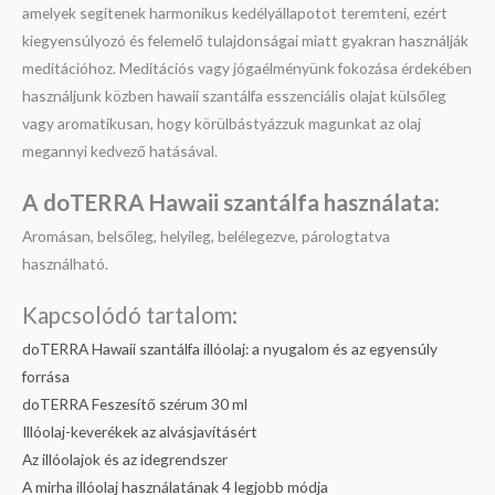
amelyek segítenek harmonikus kedélyállapotot teremteni, ezért
kiegyensúlyozó és felemelő tulajdonságai miatt gyakran használják
meditációhoz. Meditációs vagy jógaélményünk fokozása érdekében
használjunk közben hawaii szantálfa esszenciális olajat külsőleg
vagy aromatikusan, hogy körülbástyázzuk magunkat az olaj
megannyi kedvező hatásával.
A doTERRA Hawaii szantálfa használata:
Aromásan, belsőleg, helyileg, belélegezve, párologtatva
használható.
Kapcsolódó tartalom:
doTERRA Hawaii szantálfa illóolaj: a nyugalom és az egyensúly
forrása
doTERRA Feszesítő szérum 30 ml
Illóolaj-keverékek az alvásjavításért
Az illóolajok és az idegrendszer
A mirha illóolaj használatának 4 legjobb módja