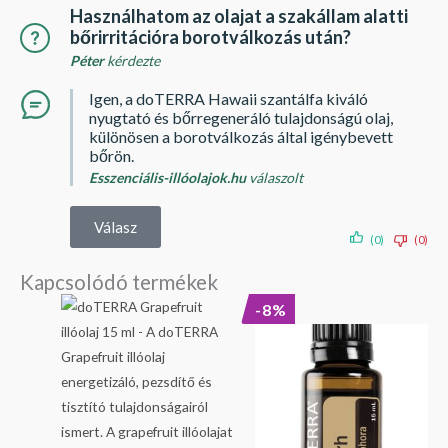
Használhatom az olajat a szakállam alatti
bőrirritációra borotválkozás után?
Péter
kérdezte
Igen, a doTERRA Hawaii szantálfa kiváló
nyugtató és bőrregeneráló tulajdonságú olaj,
különösen a borotválkozás által igénybevett
bőrön.
Esszenciális-illóolajok.hu
válaszolt
Válasz
(0)
(0)
Kapcsolódó termékek
Original
Current
-8%
price
price
was:
is:
39
36
990 Ft.
890 Ft.