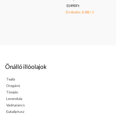
11 490
Ft
Értékelés:
5.00
/ 5
Önálló illóolajok
Teafa
Oregánó
Tömjén
Levendula
Vadnarancs
Eukaliptusz