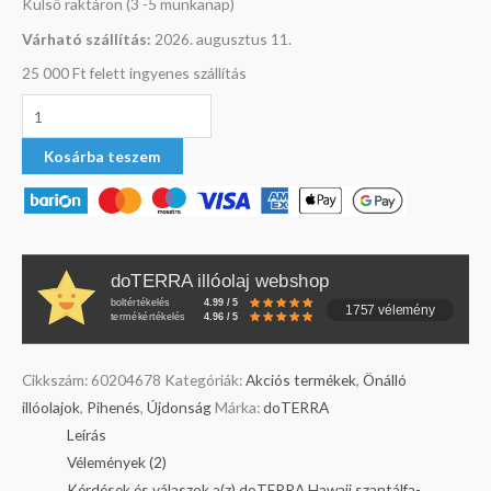
Külső raktáron (3 -5 munkanap)
Várható szállítás:
2026. augusztus 11.
25 000 Ft felett ingyenes szállítás
Kosárba teszem
doTERRA illóolaj webshop
boltértékelés
4.99 / 5
1757 vélemény
termékértékelés
4.96 / 5
Cikkszám:
60204678
Kategóriák:
Akciós termékek
,
Önálló
illóolajok
,
Pihenés
,
Újdonság
Márka:
doTERRA
Leírás
Vélemények (2)
Kérdések és válaszok a(z) doTERRA Hawaii szantálfa-