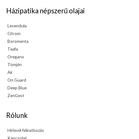
Házipatika népszerű olajai
Levendula
Citrom
Borsmenta
Teafa
Oregano
Tömjén
Air
On Guard
Deep Blue
ZenGest
Rólunk
Hírlevél feliratkozás
Kapcsolat