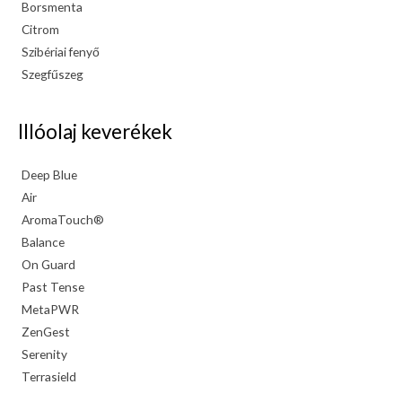
Borsmenta
Citrom
Szibériai fenyő
Szegfűszeg
Illóolaj keverékek
Deep Blue
Air
AromaTouch®
Balance
On Guard
Past Tense
MetaPWR
ZenGest
Serenity
Terrasield