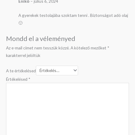
Enikő
–
július 6, 2024
A gyerekek testolajába szoktam tenni . Biztonságot adó olaj
🙂
Mondd el a véleményed
Az e-mail címet nem tesszük közzé.
A kötelező mezőket
*
karakterrel jelöltük
A te értékelésed
Értékelésed
*