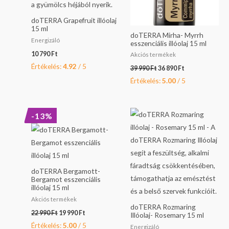
doTERRA Grapefruit illóolaj
15 ml
doTERRA Mirha- Myrrh
Energizáló
esszenciális illóolaj 15 ml
10 790
Ft
Akciós termékek
Értékelés:
4.92
/ 5
39 990
Ft
36 890
Ft
Értékelés:
5.00
/ 5
Original
Current
-13%
price
price
was:
is:
22
19
990 Ft.
990 Ft.
doTERRA Bergamott-
Bergamot esszenciális
illóolaj 15 ml
Akciós termékek
doTERRA Rozmaring
22 990
Ft
19 990
Ft
Illóolaj- Rosemary 15 ml
Értékelés:
5.00
/ 5
Energizáló