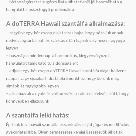
– biztonságérzetet sugárzó illata hihetetlenül jól használható a
hangulattal összefüggő problémákra
A doTERRA Hawaii szantálfa a
lkalmazása:
– tegyünk egy-két csepp olajat vizes hajra, hogy pótoljuk annak
nedvességtartalmát, és szárítás után hajunk selymesen ragyogó
legyen
– használjuk mindennap a harmonikus, kiegyensúlyozott
hangulatot támogató tulajdonságaiért
– adjunk egy-két csepp doTERRA Hawaii szantálfa olajat kedvenc
nappali vagy éjszakai hidratálókrémünkhöz, hogy bőrünk még
simább és ragyogóbb legyen
– alkalmazzuk a nyak- és vállkörnyéki területen lefekvés előtt, hogy
könnyebben ellazuljunk
A szantálfa l
elki hatás:
Építsük be a hawaii szantálfa esszenciális olajat jóga- és meditációs
gyakorlatainkba. Olyan természetes kémiai összetevők alkotják,