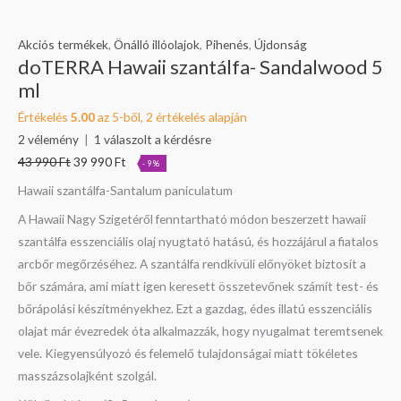
Akciós termékek
,
Önálló illóolajok
,
Pihenés
,
Újdonság
doTERRA Hawaii szantálfa- Sandalwood 5
ml
Értékelés
5.00
az 5-ből,
2
értékelés alapján
2
vélemény
|
1
válaszolt a kérdésre
43 990
Ft
39 990
Ft
-9%
Hawaii szantálfa-Santalum paniculatum
A Hawaii Nagy Szigetéről fenntartható módon beszerzett hawaii
szantálfa esszenciális olaj nyugtató hatású, és hozzájárul a fiatalos
arcbőr megőrzéséhez. A szantálfa rendkívüli előnyöket biztosít a
bőr számára, ami miatt igen keresett összetevőnek számít test- és
bőrápolási készítményekhez. Ezt a gazdag, édes illatú esszenciális
olajat már évezredek óta alkalmazzák, hogy nyugalmat teremtsenek
vele. Kiegyensúlyozó és felemelő tulajdonságai miatt tökéletes
masszázsolajként szolgál.