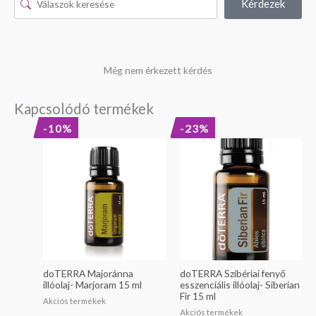
Kérdezek
Még nem érkezett kérdés
Kapcsolódó termékek
Original
Current
Original
Current
-10%
-23%
price
price
price
price
was:
is:
was:
is:
13
11
11
8
290 Ft.
990 Ft.
690 Ft.
990 Ft.
doTERRA Majoránna
doTERRA Szibériai fenyő
illóolaj- Marjoram 15 ml
esszenciális illóolaj- Siberian
Fir 15 ml
Akciós termékek
Akciós termékek