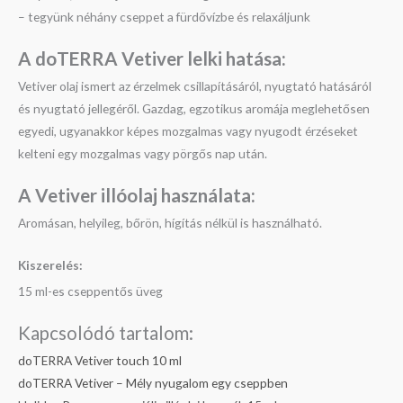
– tegyünk néhány cseppet a fürdővízbe és relaxáljunk
A doTERRA Vetiver l
elki hatása:
Vetiver olaj ismert az érzelmek csillapításáról, nyugtató hatásáról
és nyugtató jellegéről. Gazdag, egzotikus aromája meglehetősen
egyedi, ugyanakkor képes mozgalmas vagy nyugodt érzéseket
kelteni egy mozgalmas vagy pörgős nap után.
A Vetiver illóolaj h
asználata:
Aromásan, helyileg, bőrön, hígítás nélkül is használható.
Kiszerelés:
15 ml-es cseppentős üveg
Kapcsolódó tartalom:
doTERRA Vetiver touch 10 ml
doTERRA Vetiver – Mély nyugalom egy cseppben