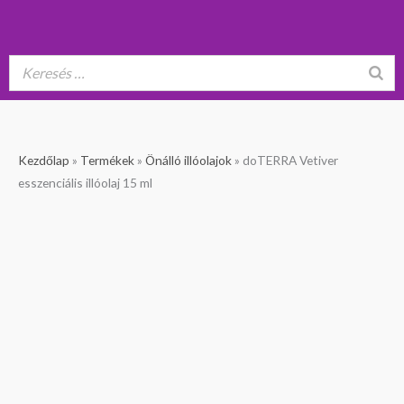
doTERRA
Original
Current
Kezdőlap
»
Termékek
»
Önálló illóolajok
»
doTERRA Vetiver
Vetiver
price
price
esszenciális illóolaj 15 ml
esszenciális
was:
is:
illóolaj
36
32
15
390 Ft.
590 Ft.
ml
mennyiség