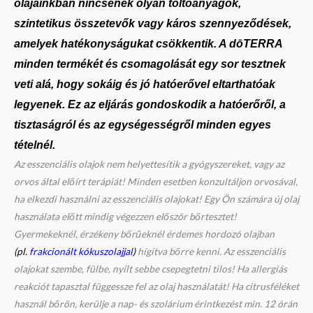
olajainkban nincsenek olyan töltőanyagok,
szintetikus összetevők vagy káros szennyeződések,
amelyek hatékonyságukat csökkentik. A dōTERRA
minden termékét és csomagolását egy sor tesztnek
veti alá, hogy sokáig és jó hatóerővel eltarthatóak
legyenek. Ez az eljárás gondoskodik a hatóerőről,
a
tisztaságról és az egységességről minden egyes
tételnél.
Az esszenciális olajok nem helyettesítik a gyógyszereket, vagy az
orvos által előírt terápiát! Minden esetben konzultáljon orvosával,
ha elkezdi használni az esszenciális olajokat! Egy Ön számára új olaj
használata előtt mindig végezzen először bőrtesztet!
Gyermekeknél, érzékeny bőrűeknél érdemes hordozó olajban
(pl.
frakcionált kókuszolajjal
)
hígítva bőrre kenni. Az esszenciális
olajokat szembe, fülbe, nyílt sebbe csepegtetni tilos! Ha allergiás
reakciót tapasztal függessze fel az olaj használatát! Ha citrusféléket
használ bőrön, kerülje a nap- és szolárium érintkezést min. 12 órán