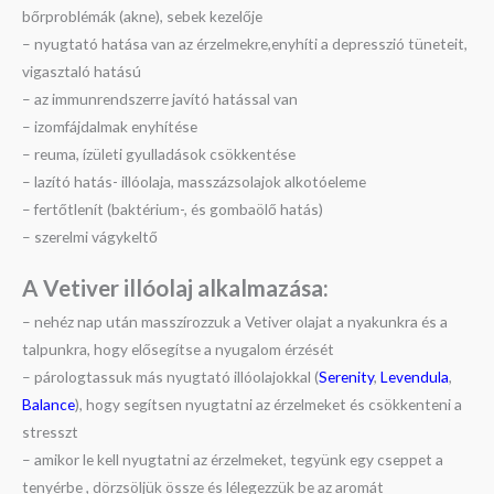
bőrproblémák (akne), sebek kezelője
– nyugtató hatása van az érzelmekre,enyhíti a depresszió tüneteit,
vigasztaló hatású
– az immunrendszerre javító hatással van
– izomfájdalmak enyhítése
– reuma, ízületi gyulladások csökkentése
– lazító hatás- illóolaja, masszázsolajok alkotóeleme
– fertőtlenít (baktérium-, és gombaölő hatás)
– szerelmi vágykeltő
A Vetiver illóolaj a
lkalmazása:
– nehéz nap után masszírozzuk a Vetiver olajat a nyakunkra és a
talpunkra, hogy elősegítse a nyugalom érzését
– párologtassuk más nyugtató illóolajokkal (
Serenity
,
Levendula
,
Balance
), hogy segítsen nyugtatni az érzelmeket és csökkenteni a
stresszt
– amikor le kell nyugtatni az érzelmeket, tegyünk egy cseppet a
tenyérbe , dörzsöljük össze és lélegezzük be az aromát