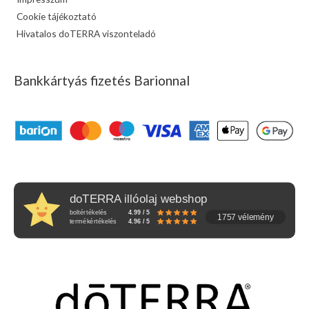
Cookie tájékoztató
Hivatalos doTERRA viszonteladó
Bankkártyás fizetés Barionnal
doTERRA illóolaj webshop
boltértékelés
4.99 / 5
1757 vélemény
termékértékelés
4.96 / 5