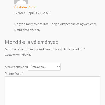
Értékelés:
5
/ 5
G. Vera
–
április 21, 2025
Nagyon mély, földes illat – segít kikapcsolni az agyam este.
Diffúzorba szuper.
Mondd el a véleményed
Az e-mail címet nem tesszük közzé.
A kötelező mezőket
*
karakterrel jelöltük
A te értékelésed
Értékelésed
*