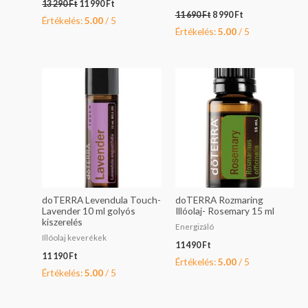
13 290
Ft
11 990
Ft
11 690
Ft
8 990
Ft
Értékelés:
5.00
/ 5
Értékelés:
5.00
/ 5
doTERRA Levendula Touch-
doTERRA Rozmaring
Lavender 10 ml golyós
Illóolaj- Rosemary 15 ml
kiszerelés
Energizáló
Illóolaj keverékek
11 490
Ft
11 190
Ft
Értékelés:
5.00
/ 5
Értékelés:
5.00
/ 5