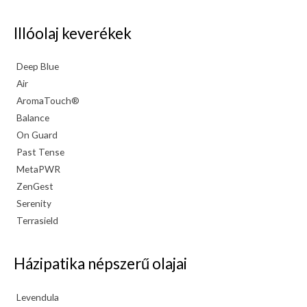
Illóolaj keverékek
Deep Blue
Air
AromaTouch®
Balance
On Guard
Past Tense
MetaPWR
ZenGest
Serenity
Terrasield
Házipatika népszerű olajai
Levendula