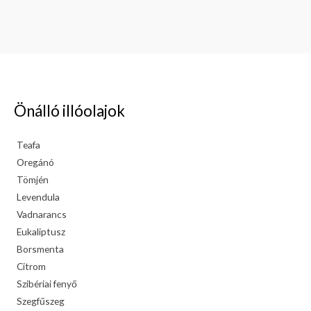
Önálló illóolajok
Teafa
Oregánó
Tömjén
Levendula
Vadnarancs
Eukaliptusz
Borsmenta
Citrom
Szibériai fenyő
Szegfűszeg