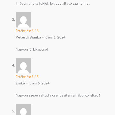
Imádom , hogy földel , legjobb altató számomra .
Értékelés:
5
/ 5
Peterdi Bianka
–
július 1, 2024
Nagyon jól kikapcsol.
Értékelés:
5
/ 5
Enikő
–
július 6, 2024
Nagyon szépen eltudja csendesíteni a háborgó lelket !