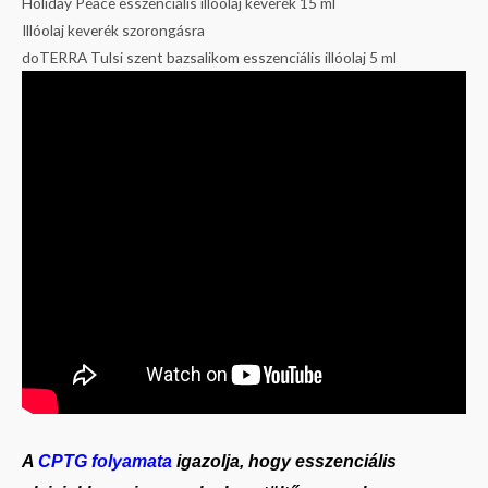
Holiday Peace esszenciális illóolaj keverék 15 ml
Illóolaj keverék szorongásra
doTERRA Tulsi szent bazsalikom esszenciális illóolaj 5 ml
A
CPTG folyamata
igazolja, hogy esszenciális