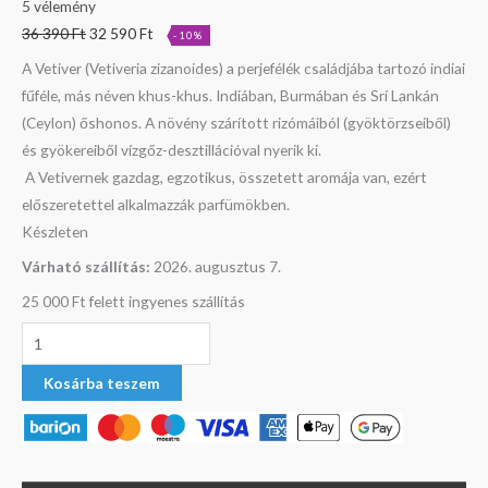
5
vélemény
36 390
Ft
32 590
Ft
-10%
A Vetiver (Vetiveria zizanoides) a perjefélék családjába tartozó indiai
fűféle, más néven khus-khus. Indiában, Burmában és Srí Lankán
(Ceylon) őshonos. A növény szárított rizómáiból (gyöktörzseiből)
és gyökereiből vízgőz-desztillációval nyerik ki.
A Vetivernek gazdag, egzotikus, összetett aromája van, ezért
előszeretettel alkalmazzák parfümökben.
Készleten
Várható szállítás:
2026. augusztus 7.
25 000 Ft felett ingyenes szállítás
Kosárba teszem