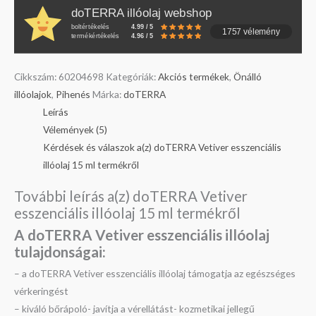
doTERRA illóolaj webshop
boltértékelés
4.99 / 5
1757 vélemény
termékértékelés
4.96 / 5
Cikkszám:
60204698
Kategóriák:
Akciós termékek
,
Önálló
illóolajok
,
Pihenés
Márka:
doTERRA
Leírás
Vélemények (5)
Kérdések és válaszok a(z) doTERRA Vetiver esszenciális
illóolaj 15 ml termékről
További leírás a(z) doTERRA Vetiver
esszenciális illóolaj 15 ml termékről
A doTERRA Vetiver esszenciális illóolaj
tulajdonságai:
– a doTERRA Vetiver esszenciális illóolaj támogatja az egészséges
vérkeringést
– kiváló bőrápoló- javítja a vérellátást- kozmetikai jellegű