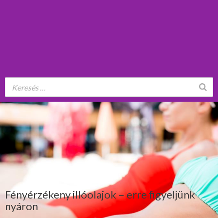
Fényérzékeny illóolajok – erre figyeljünk
nyáron