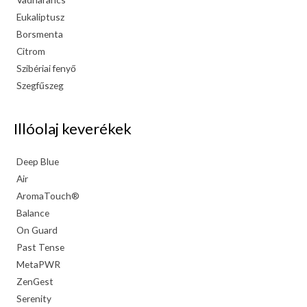
Eukaliptusz
Borsmenta
Citrom
Szibériai fenyő
Szegfűszeg
Illóolaj keverékek
Deep Blue
Air
AromaTouch®
Balance
On Guard
Past Tense
MetaPWR
ZenGest
Serenity