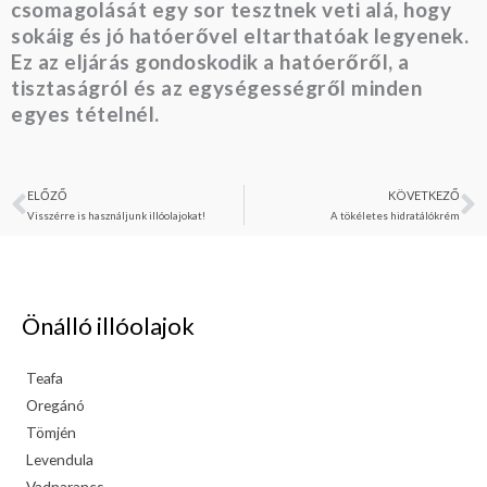
csomagolását egy sor tesztnek veti alá, hogy
sokáig és jó hatóerővel eltarthatóak legyenek.
Ez az eljárás gondoskodik a hatóerőről, a
tisztaságról és az egységességről minden
egyes tételnél.
ELŐZŐ
KÖVETKEZŐ
Előző
K
Visszérre is használjunk illóolajokat!
A tökéletes hidratálókrém
Önálló illóolajok
Teafa
Oregánó
Tömjén
Levendula
Vadnarancs