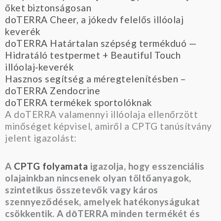
őket biztonságosan
doTERRA Cheer, a jókedv felelős illóolaj
keverék
doTERRA Határtalan szépség termékduó —
Hidratáló testpermet + Beautiful Touch
illóolaj‑keverék
Hasznos segítség a méregtelenítésben –
doTERRA Zendocrine
doTERRA termékek sportolóknak
A doTERRA valamennyi illóolaja ellenőrzött
minőséget képvisel, amiről a CPTG tanúsítvány
jelent igazolást:
A
CPTG folyamata
igazolja, hogy esszenciális
olajainkban nincsenek olyan töltőanyagok,
szintetikus összetevők vagy káros
szennyeződések, amelyek hatékonyságukat
csökkentik. A dōTERRA minden termékét és