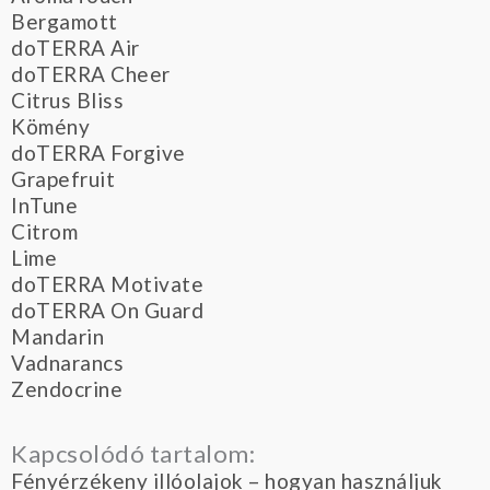
Bergamott
doTERRA Air
doTERRA Cheer
Citrus Bliss
Kömény
doTERRA Forgive
Grapefruit
InTune
Citrom
Lime
doTERRA Motivate
doTERRA On Guard
Mandarin
Vadnarancs
Zendocrine
Kapcsolódó tartalom:
Fényérzékeny illóolajok – hogyan használjuk