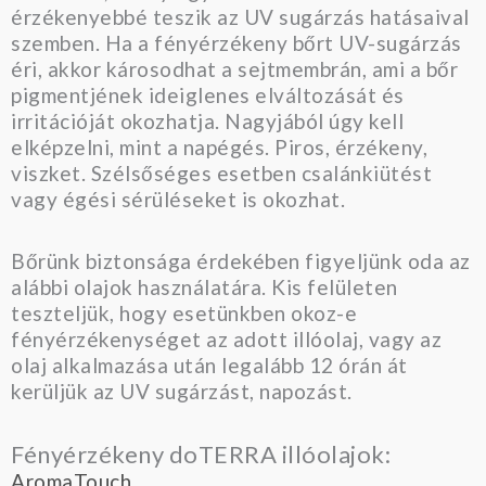
érzékenyebbé teszik az UV sugárzás hatásaival
szemben. Ha a fényérzékeny bőrt UV-sugárzás
éri, akkor károsodhat a sejtmembrán, ami a bőr
pigmentjének ideiglenes elváltozását és
irritációját okozhatja. Nagyjából úgy kell
elképzelni, mint a napégés. Piros, érzékeny,
viszket. Szélsőséges esetben csalánkiütést
vagy égési sérüléseket is okozhat.
Bőrünk biztonsága érdekében figyeljünk oda az
alábbi olajok használatára. Kis felületen
teszteljük, hogy esetünkben okoz-e
fényérzékenységet az adott illóolaj, vagy az
olaj alkalmazása után legalább 12 órán át
kerüljük az UV sugárzást, napozást.
Fényérzékeny doTERRA illóolajok:
AromaTouch