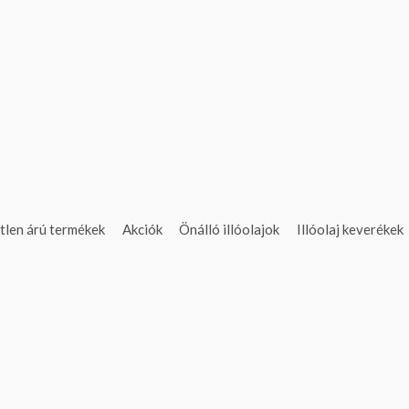
tlen árú termékek
Akciók
Önálló illóolajok
Illóolaj keverékek