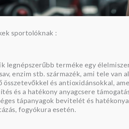
ek sportolóknak :
yik legnépszerűbb terméke egy élelmisze
rsav, enzim stb. származék, ami tele van 
ő összetevőkkel és antioxidánsokkal, am
nítés és a hatékony anyagcsere támogatás
kséges tápanyagok bevitelét és hatékony
tázás, fogyókura esetén.