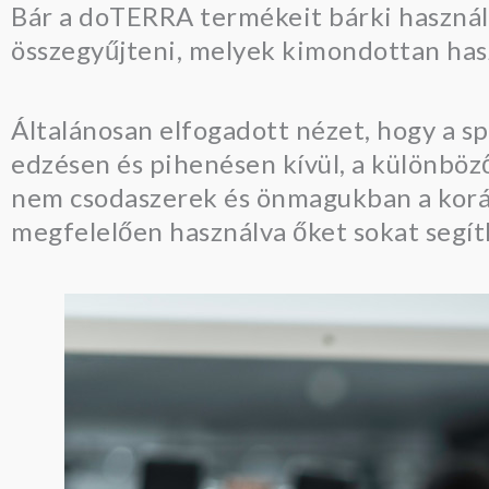
Bár a doTERRA termékeit bárki használ
összegyűjteni, melyek kimondottan has
Általánosan elfogadott nézet, hogy a sp
edzésen és pihenésen kívül, a különböz
nem csodaszerek és önmagukban a koráb
megfelelően használva őket sokat segí