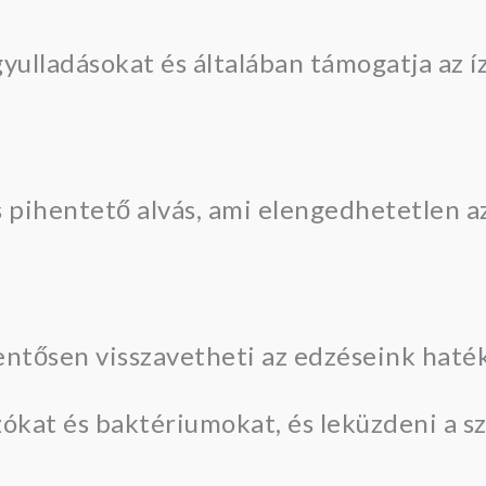
yulladásokat és általában támogatja az í
s pihentető alvás, ami elengedhetetlen 
ntősen visszavetheti az edzéseink haté
zókat és baktériumokat, és leküzdeni a s