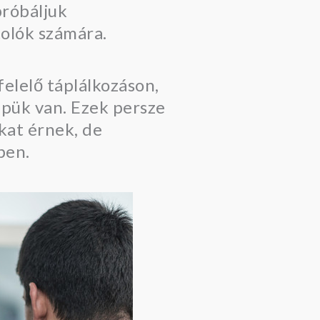
próbáljuk
olók számára.
elelő táplálkozáson,
epük van. Ezek persze
kat érnek, de
ben.