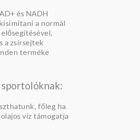
 NAD+ és NADH
kisimítani a normál
 elősegítésével,
 a zsírsejtek
Minden terméke
k sportolóknak:
aszthatunk, főleg ha
olajos víz támogatja