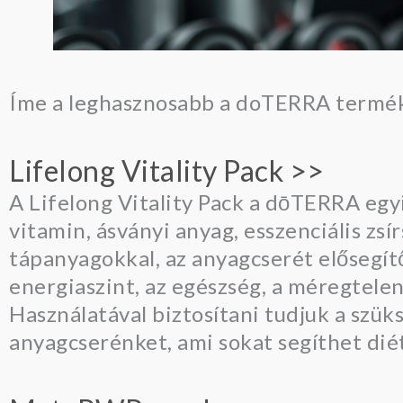
Íme a leghasznosabb a doTERRA termék
Lifelong Vitality Pack >>
A Lifelong Vitality Pack a dōTERRA eg
vitamin, ásványi anyag, esszenciális zsí
tápanyagokkal, az anyagcserét elősegít
energiaszint, az egészség, a méregtele
Használatával biztosítani tudjuk a szü
anyagcserénket, ami sokat segíthet dié