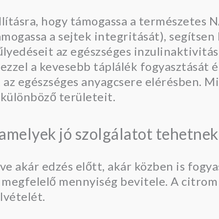
llításra, hogy támogassa a természetes
ogassa a sejtek integritását), segítsen 
lyedéseit az egészséges inzulinaktivitás
ezzel a kevesebb táplálék fogyasztását és
k az egészséges anyagcsere elérésben. 
különböző területeit.
k, amelyek jó szolgálatot tehetne
ve akár edzés előtt, akár közben is fogy
 megfelelő mennyiség bevitele. A citrom 
lvételét.