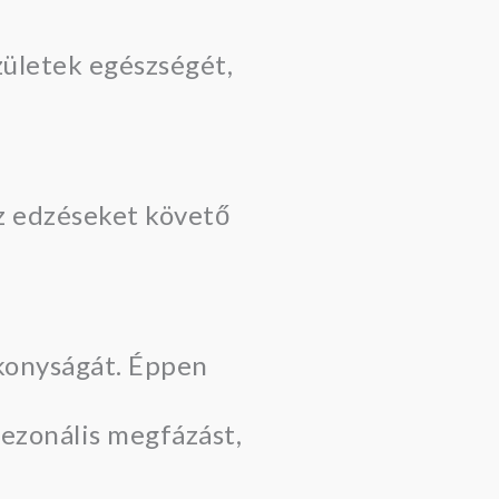
zületek egészségét,
az edzéseket követő
konyságát. Éppen
zezonális megfázást,