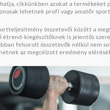
hatja, cikkünkben azokat a termékeket 
znosak lehetnek profi vagy amatőr sport
ortteljesítmény összetevői között a megf
ő étrend-kiegészítőknek is jelentős szer
ban felsorolt összetevők nélkül nem so
thetnek az megcélzott eredmény elérésé