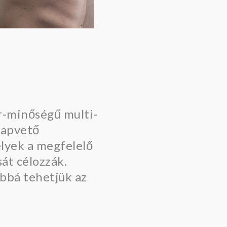
r-minőségű multi-
alapvető
elyek a megfelelő
át célozzák.
abbá tehetjük az