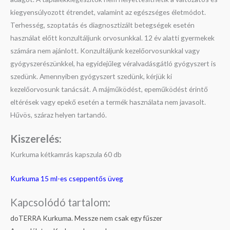
kiegyensúlyozott étrendet, valamint az egészséges életmódot.
Terhesség, szoptatás és diagnosztizált betegségek esetén
használat előtt konzultáljunk orvosunkkal. 12 év alatti gyermekek
számára nem ajánlott. Konzultáljunk kezelőorvosunkkal vagy
gyógyszerészünkkel, ha egyidejűleg véralvadásgátló gyógyszert is
szedünk. Amennyiben gyógyszert szedünk, kérjük ki
kezelőorvosunk tanácsát. A májműködést, epeműködést érintő
eltérések vagy epekő esetén a termék használata nem javasolt.
Hűvös, száraz helyen tartandó.
Kiszerelés:
Kurkuma kétkamrás kapszula 60 db
Kurkuma 15 ml-es cseppentős üveg
Kapcsolódó tartalom:
doTERRA Kurkuma. Messze nem csak egy fűszer