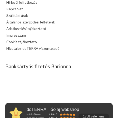
Hírlevél feliratkozás
Kapcsolat
Szállítási árak
Általános szerződési feltételek
Adatkezelési tájékoztató
Impresszum
Cookie tájékoztató
Hivatalos doTERRA viszonteladó
Bankkártyás fizetés Barionnal
doTERRA illóolaj webshop
boltértékelés
4.99 / 5
1758 vélemény
termékértékelés
4.96 / 5