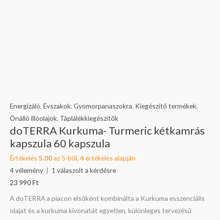
Energizáló
,
Évszakok
,
Gyomorpanaszokra
,
Kiegészítő termékek
,
Önálló illóolajok
,
Táplálékkiegészítők
doTERRA Kurkuma- Turmeric kétkamrás
kapszula 60 kapszula
Értékelés
5.00
az 5-ből,
4
értékelés alapján
4
vélemény
|
1
válaszolt a kérdésre
23 990
Ft
A doTERRA a piacon elsőként kombinálta a Kurkuma esszenciális
olajat és a kurkuma kivonatát egyetlen, különleges tervezésű