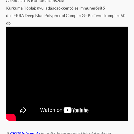
A csodálatos Kurkuma kapszula
Kurkuma illóolaj: gyulladáscsökkentő és immunerősítő
doTERRA Deep Blue Polyphenol Complex®- Polifenol komplex 60
db
A
CPTG folyamata
igazolja, hogy esszenciális olajainkban