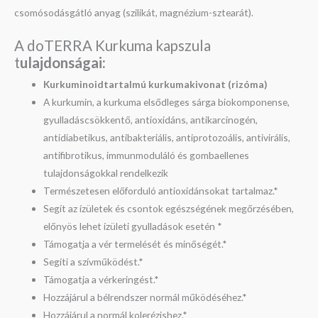
csomósodásgátló anyag (szilikát, magnézium-sztearát).
A doTERRA Kurkuma kapszula
t
ulajdonságai:
Kurkuminoidtartalmú kurkumakivonat (rizóma)
A kurkumin, a kurkuma elsődleges sárga biokomponense,
gyulladáscsökkentő, antioxidáns, antikarcinogén,
antidiabetikus, antibakteriális, antiprotozoális, antivirális,
antifibrotikus, immunmoduláló és gombaellenes
tulajdonságokkal rendelkezik
Természetesen előforduló antioxidánsokat tartalmaz.*
Segít az ízületek és csontok egészségének megőrzésében,
előnyös lehet ízületi gyulladások esetén *
Támogatja a vér termelését és minőségét.*
Segíti a szívműködést.*
Támogatja a vérkeringést.*
Hozzájárul a bélrendszer normál működéséhez.*
Hozzájárul a normál kolerézishez.*