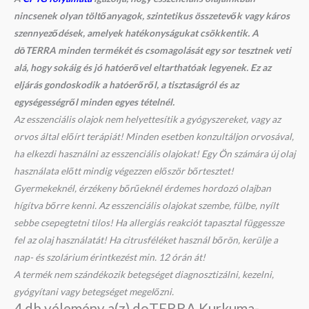
nincsenek olyan töltőanyagok, szintetikus összetevők vagy káros
szennyeződések, amelyek hatékonyságukat csökkentik. A
dōTERRA minden termékét és csomagolását egy sor tesztnek veti
alá, hogy sokáig és jó hatóerővel eltarthatóak legyenek. Ez az
eljárás gondoskodik a hatóerőről,
a tisztaságról és az
egységességről minden egyes tételnél.
Az esszenciális olajok nem helyettesítik a gyógyszereket, vagy az
orvos által előírt terápiát! Minden esetben konzultáljon orvosával,
ha elkezdi használni az esszenciális olajokat! Egy Ön számára új olaj
használata előtt mindig végezzen először bőrtesztet!
Gyermekeknél, érzékeny bőrűeknél érdemes hordozó olajban
hígítva bőrre kenni. Az esszenciális olajokat szembe, fülbe, nyílt
sebbe csepegtetni tilos! Ha allergiás reakciót tapasztal függessze
fel az olaj használatát! Ha citrusféléket használ bőrön, kerülje a
nap- és szolárium érintkezést min. 12 órán át!
A termék nem szándékozik betegséget diagnosztizálni, kezelni,
gyógyítani vagy betegséget megelőzni.
4 db vélemény a(z)
doTERRA Kurkuma-