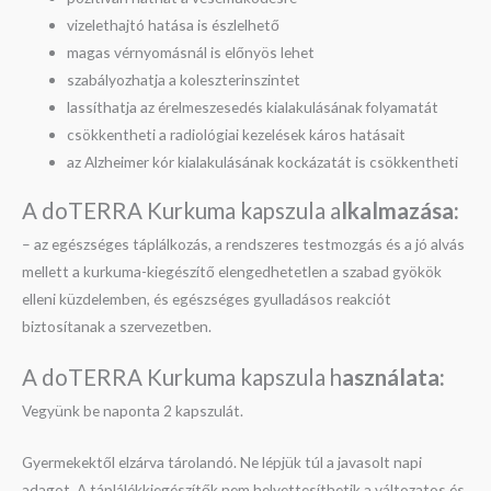
vizelethajtó hatása is észlelhető
magas vérnyomásnál is előnyös lehet
szabályozhatja a koleszterinszintet
lassíthatja az érelmeszesedés kialakulásának folyamatát
csökkentheti a radiológiai kezelések káros hatásait
az Alzheimer kór kialakulásának kockázatát is csökkentheti
A doTERRA Kurkuma kapszula a
lkalmazása:
– az egészséges táplálkozás, a rendszeres testmozgás és a jó alvás
mellett a kurkuma-kiegészítő elengedhetetlen a szabad gyökök
elleni küzdelemben, és egészséges gyulladásos reakciót
biztosítanak a szervezetben.
A doTERRA Kurkuma kapszula h
asználata:
Vegyünk be naponta 2 kapszulát.
Gyermekektől elzárva tárolandó. Ne lépjük túl a javasolt napi
adagot. A táplálékkiegészítők nem helyettesíthetik a változatos és