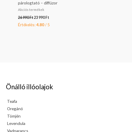
párologtató – diffúzor
Akciós termékek
26 990
Ft
23 990
Ft
Értékelés:
4.80
/ 5
Önálló illóolajok
Teafa
Oregánó
Tömjén
Levendula
Vadnarancs