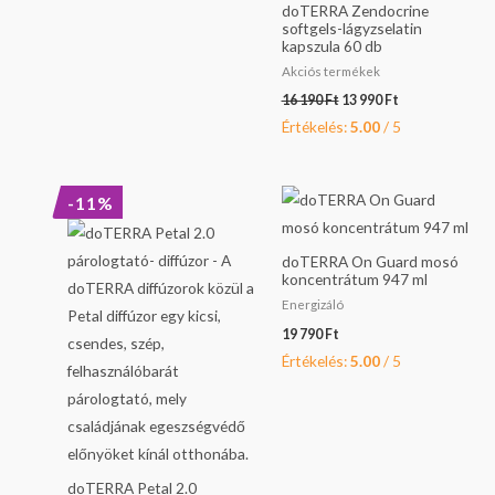
doTERRA Zendocrine
softgels-lágyzselatin
kapszula 60 db
Akciós termékek
16 190
Ft
13 990
Ft
Értékelés:
5.00
/ 5
Original
Current
-11%
price
price
was:
is:
26
23
doTERRA On Guard mosó
990 Ft.
990 Ft.
koncentrátum 947 ml
Energizáló
19 790
Ft
Értékelés:
5.00
/ 5
doTERRA Petal 2.0