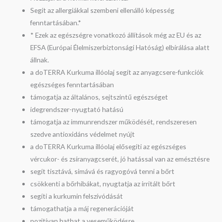
Segít az allergiákkal szembeni ellenálló képesség
fenntartásában.*
* Ezek az egészségre vonatkozó állítások még az EU és az
EFSA (Európai Élelmiszerbiztonsági Hatóság) elbírálása alatt
állnak.
a doTERRA Kurkuma illóolaj segít az anyagcsere-funkciók
egészséges fenntartásában
támogatja az általános, sejtszintű egészséget
idegrendszer-nyugtató hatású
támogatja az immunrendszer működését, rendszeresen
szedve antioxidáns védelmet nyújt
a doTERRA Kurkuma illóolaj elősegíti az egészséges
vércukor- és zsíranyagcserét, jó hatással van az emésztésre
segít tisztává, simává és ragyogóvá tenni a bőrt
csökkenti a bőrhibákat, nyugtatja az irritált bőrt
segíti a kurkumin felszívódását
támogathatja a máj regenerációját
pozitívan hathat a veseműködésre