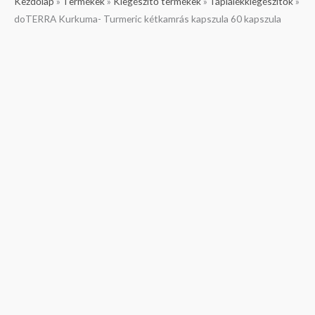
doTERRA
Kezdőlap
»
Termékek
»
Kiegészítő termékek
»
Táplálékkiegészítők
»
Kurkuma-
doTERRA Kurkuma- Turmeric kétkamrás kapszula 60 kapszula
Turmeric
kétkamrás
kapszula
60
kapszula
mennyiség