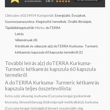
termékértékelés
4.96 / 5
Cikkszám:
60214954
Kategóriák:
Energizáló
,
Évszakok
,
Gyomorpanaszokra
,
Kiegészítő termékek
,
Önálló illóolajok
,
Táplálékkiegészítők
Márka:
doTERRA
Leírás
Vélemények (4)
Kérdések és válaszok a(z) doTERRA Kurkuma- Turmeric
kétkamrás kapszula 60 kapszula termékről (1)
További leírás a(z) doTERRA Kurkuma-
Turmeric kétkamrás kapszula 60 kapszula
termékről
A doTERRA Kurkuma- Turmeric kétkamrás
kapszula teljes összetevőlista:
Extra szűz olívaolaj, kurkuma (Curcuma longa) gyökerének
kivonata, fényesítőanyag (hidroxipropil-metilcellulóz), kurkuma
(Curcuma longa) rizómájából kinyert esszenciális olaj,