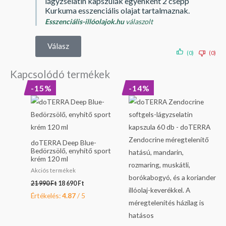
lágyzselatin kapszulák egyenként 2 csepp
Kurkuma esszenciális olajat tartalmaznak.
Esszenciális-illóolajok.hu
válaszolt
Válasz
(0)
(0)
Kapcsolódó termékek
Original
Current
Original
Current
-15%
-14%
price
price
price
price
was:
is:
was:
is:
21
18
16
13
990 Ft.
690 Ft.
190 Ft.
990 Ft.
doTERRA Deep Blue-
Bedörzsölő, enyhítő sport
krém 120 ml
Akciós termékek
21 990
Ft
18 690
Ft
Értékelés:
4.87
/ 5