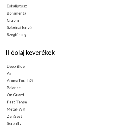
Eukaliptusz
Borsmenta
Citrom
Szibériai fenyő
Szegfűszeg
Illóolaj keverékek
Deep Blue
Air
AromaTouch®
Balance
On Guard
Past Tense
MetaPWR
ZenGest
Serenity