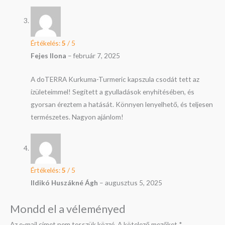
Értékelés:
5
/ 5
Fejes Ilona
–
február 7, 2025
A doTERRA Kurkuma-Turmeric kapszula csodát tett az
ízületeimmel! Segített a gyulladások enyhítésében, és
gyorsan éreztem a hatását. Könnyen lenyelhető, és teljesen
természetes. Nagyon ajánlom!
Értékelés:
5
/ 5
Ildikó Huszákné Ágh
–
augusztus 5, 2025
Mondd el a véleményed
Az e-mail címet nem tesszük közzé.
A kötelező mezőket
*