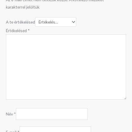
karakterrel jelöltük
A te értékelésed
Értékelésed
*
Név
*