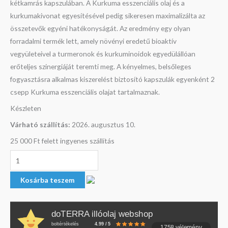
kétkamrás kapszulában. A Kurkuma esszenciális olaj és a
kurkumakivonat egyesítésével pedig sikeresen maximalizálta az
összetevők egyéni hatékonyságát. Az eredmény egy olyan
forradalmi termék lett, amely növényi eredetű bioaktív
vegyületeivel a turmeronok és kurkuminoidok egyedülállóan
erőteljes szinergiáját teremti meg. A kényelmes, belsőleges
fogyasztásra alkalmas kiszerelést biztosító kapszulák egyenként 2
csepp Kurkuma esszenciális olajat tartalmaznak.
Készleten
Várható szállítás:
2026. augusztus 10.
25 000 Ft felett ingyenes szállítás
Kosárba teszem
doTERRA illóolaj webshop
boltértékelés
4.99 / 5
1758 vélemény