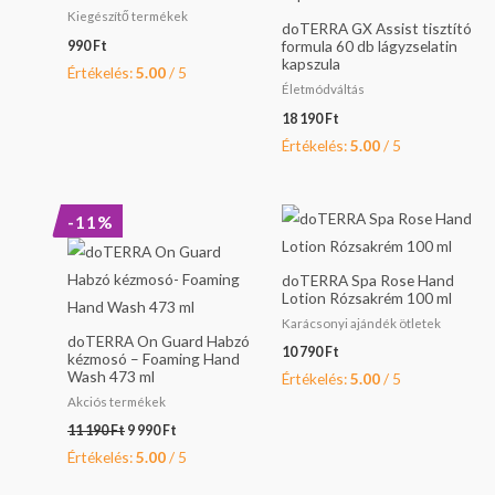
Kiegészítő termékek
doTERRA GX Assist tisztító
formula 60 db lágyzselatin
990
Ft
kapszula
Értékelés:
5.00
/ 5
Életmódváltás
18 190
Ft
Értékelés:
5.00
/ 5
Original
Current
-11%
price
price
was:
is:
11
9
doTERRA Spa Rose Hand
190 Ft.
990 Ft.
Lotion Rózsakrém 100 ml
Karácsonyi ajándék ötletek
doTERRA On Guard Habzó
10 790
Ft
kézmosó – Foaming Hand
Wash 473 ml
Értékelés:
5.00
/ 5
Akciós termékek
11 190
Ft
9 990
Ft
Értékelés:
5.00
/ 5