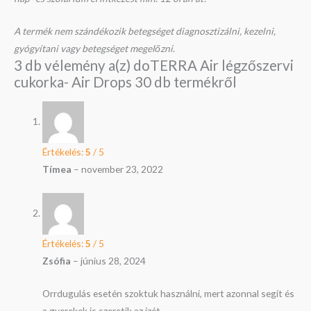
A termék nem szándékozik betegséget diagnosztizálni, kezelni,
gyógyítani vagy betegséget megelőzni.
3 db vélemény a(z)
doTERRA Air légzőszervi
cukorka- Air Drops 30 db
termékről
Értékelés:
5
/ 5
Tímea
–
november 23, 2022
Értékelés:
5
/ 5
Zsófia
–
június 28, 2024
Orrdugulás esetén szoktuk használni, mert azonnal segít és
a gyerekek is szeretik az ízét.