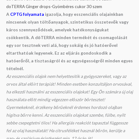
doTERRA Ginger drops-Gyömbéres cukor 30 szem
A
CPTG folyamata
igazolja, hogy esszenciális olajainkban
nincsenek olyan töltőanyagok, szintetikus összetevők vagy
káros szennyeződések, amelyek hatékonyságukat
csökkentik. A dōTERRA minden termékét és csomagolását
egy sor tesztnek veti alá, hogy sokáig és jó hatóerővel
eltarthatóak legyenek. Ez az eljárás gondoskodik a
hatóerőről, a tisztaságról és az egységességről minden egyes
tételnél.
Az esszenciális olajok nem helyettesítik a gyógyszereket, vagy az
orvos által előírt terápiát! Minden esetben konzultáljon orvosával,
ha elkezdi használni az esszenciális olajokat! Egy Ön számára új olaj
használata előtt mindig végezzen először bőrtesztet!
Gyermekeknél, érzékeny bőrűeknél érdemes hordozó olajban
hígítva bőrre kenni. Az esszenciális olajokat szembe, fülbe, nyílt
sebbe csepegtetni tilos! Ha allergiás reakciót tapasztal függessze
fel az olaj használatát! Ha citrusféléket használ bőrön, kerülje a
nap- és szolárium érintkezést min. 12 órán át!