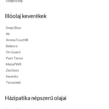
Szegfűszeg
Illóolaj keverékek
Deep Blue
Air
AromaTouch®
Balance
On Guard
Past Tense
MetaPWR
ZenGest
Serenity
Terrasield
Házipatika népszerű olajai