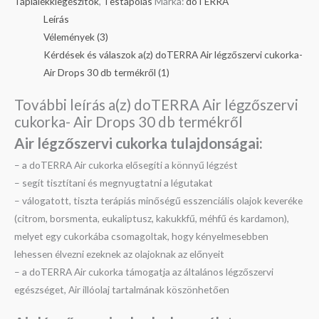
Táplálékkiegészítők
,
Testápolás
Márka:
doTERRA
Leírás
Vélemények (3)
Kérdések és válaszok a(z) doTERRA Air légzőszervi cukorka-
Air Drops 30 db termékről (1)
További leírás a(z) doTERRA Air légzőszervi
cukorka- Air Drops 30 db termékről
Air légzőszervi cukorka tulajdonságai:
– a doTERRA Air cukorka elősegíti a könnyű légzést
– segít tisztítani és megnyugtatni a légutakat
– válogatott, tiszta terápiás minőségű esszenciális olajok keveréke
(citrom, borsmenta, eukaliptusz, kakukkfű, méhfű és kardamon),
melyet egy cukorkába csomagoltak, hogy kényelmesebben
lehessen élvezni ezeknek az olajoknak az előnyeit
– a doTERRA Air cukorka támogatja az általános légzőszervi
egészséget, Air illóolaj tartalmának köszönhetően