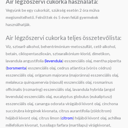
Air légzőszervi cukorka használata:
Vegyünk be egy cukorkát, szükség esetén 2 óra múlva
megismételhető. Felnőttek és 5 éven felüli gyermekek
használhatják.
Air légzőszervi cukorka teljes összetevőlista:
Víz, sztearil-alkohol, behentrimónium-metoszulfát, cetil-alkohol,
betain, ciklopentasziloxán, sztearalkónium-klorid, dimetikon,
lavandula angustifolia
(levendula
) esszenciális olaj, mentha piperita
(
borsmenta
) esszenciális olaj, cedrus atlantica (vörös cédrus)
esszenciális olaj, origanum majorana (majoránna) esszenciális olaj,
melaleuca quinquenervia (niaouli) esszenciális olaj, rosmarinus
officinalis (rozmaring) esszenciális olaj, lavandula hybrida (angol
levendula) esszenciális olaj, eucalyptus globulus (eukaliptusz)
esszenciális olaj, cananga odorata virágából kivont olaj, cinchona
succirubra kérgének kivonata, citrus aurantifolia (zöldcitrom)
héjából kivont olaj, citrus limon (
citrom
) héjából kivont olaj, achillea
millefolium kivonat, tussilago farfara (martilapu) virágkivonat,