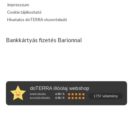
Impresszum
Cookie tájékoztató
Hivatalos doTERRA viszonteladó
Bankkártyás fizetés Barionnal
doTERRA illóolaj webshop
boltértékelés
4.99 / 5
1757 vélemény
termékértékelés
4.96 / 5