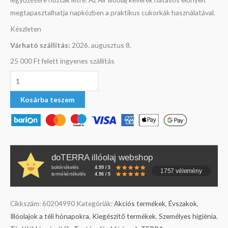
megtapasztalhatja napközben a praktikus cukorkák használatával.
Készleten
Várható szállítás:
2026. augusztus 8.
25 000 Ft felett ingyenes szállítás
Kosárba teszem
doTERRA illóolaj webshop
boltértékelés
4.99 / 5
1757 vélemény
termékértékelés
4.96 / 5
Cikkszám:
60204990
Kategóriák:
Akciós termékek
,
Évszakok
,
Illóolajok a téli hónapokra
,
Kiegészítő termékek
,
Személyes higiénia
,