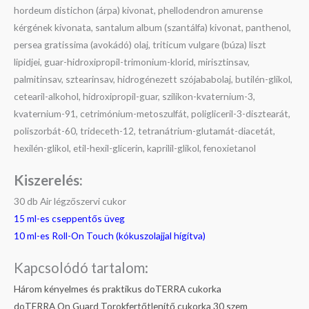
hordeum distichon (árpa) kivonat, phellodendron amurense
kérgének kivonata, santalum album (szantálfa) kivonat, panthenol,
persea gratissima (avokádó) olaj, triticum vulgare (búza) liszt
lipidjei, guar-hidroxipropil-trimonium-klorid, mirisztinsav,
palmitinsav, sztearinsav, hidrogénezett szójababolaj, butilén-glikol,
cetearil-alkohol, hidroxipropil-guar, szilikon-kvaternium-3,
kvaternium-91, cetrimónium-metoszulfát, poligliceril-3-disztearát,
poliszorbát-60, trideceth-12, tetranátrium-glutamát-diacetát,
hexilén-glikol, etil-hexil-glicerin, kaprilil-glikol, fenoxietanol
Kiszerelés:
30 db Air légzőszervi cukor
15 ml-es cseppentős üveg
10 ml-es Roll-On Touch (kókuszolajjal hígítva)
Kapcsolódó tartalom:
Három kényelmes és praktikus doTERRA cukorka
doTERRA On Guard Torokfertőtlenítő cukorka 30 szem