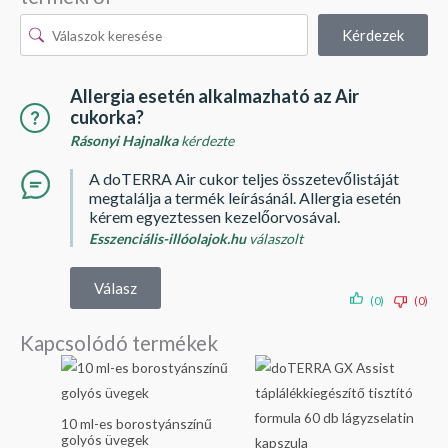
Kérdezek
Allergia esetén alkalmazható az Air
cukorka?
Rásonyi Hajnalka
kérdezte
A doTERRA Air cukor teljes összetevőlistáját
megtalálja a termék leírásánál. Allergia esetén
kérem egyeztessen kezelőorvosával.
Esszenciális-illóolajok.hu
válaszolt
Válasz
(0)
(0)
Kapcsolódó termékek
10 ml-es borostyánszínű
golyós üvegek