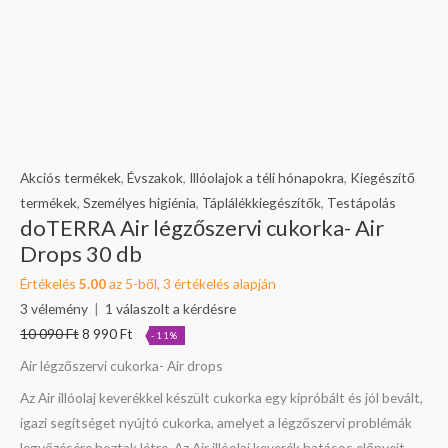
Akciós termékek
,
Évszakok
,
Illóolajok a téli hónapokra
,
Kiegészítő
termékek
,
Személyes higiénia
,
Táplálékkiegészítők
,
Testápolás
doTERRA Air légzőszervi cukorka- Air
Drops 30 db
Értékelés
5.00
az 5-ből,
3
értékelés alapján
3
vélemény
|
1
válaszolt a kérdésre
10 090
Ft
8 990
Ft
-11%
Air légzőszervi cukorka- Air drops
Az Air illóolaj keverékkel készült cukorka egy kipróbált és jól bevált,
igazi segítséget nyújtó cukorka, amelyet a légzőszervi problémák
legyőzésére hoztak létre. Az Air illóolaj keverék hatásos előnyeit