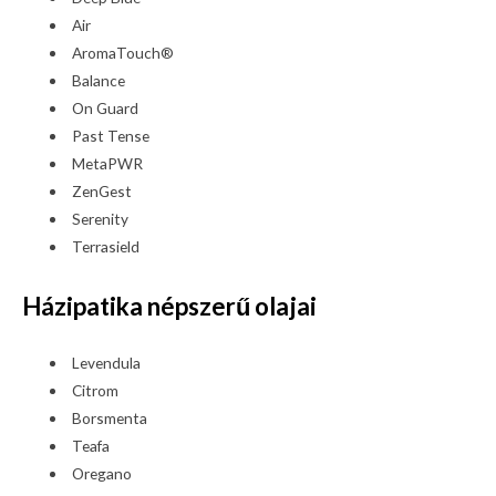
Air
AromaTouch®
Balance
On Guard
Past Tense
MetaPWR
ZenGest
Serenity
Terrasield
Házipatika népszerű olajai
Levendula
Citrom
Borsmenta
Teafa
Oregano