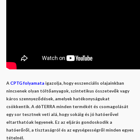
A
CPTG folyamata
igazolja, hogy esszenciális olajainkban
nincsenek olyan töltőanyagok, szintetikus összetevők vagy
káros szennyeződések, amelyek hatékonyságukat
csökkentik. A dōTERRA minden termékét és csomagolását
egy sor tesztnek veti alá, hogy sokáig és jó hatóerővel
eltarthatóak legyenek. Ez az eljárás gondoskodik a
hatóerőről, a tisztaságról és az egységességről minden egyes
tételnél.