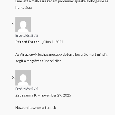
Emellett a mellkasra kenem páromnak éjszakai köhögésre és
horkolásra
Értékelés:
5
/ 5
Péterfi Eszter
–
július 1, 2024
Az Air az egyik leghasznosabb doterra keverék, mert mindig
segít a megfázás tünetei ellen.
Értékelés:
5
/ 5
Zsuzsanna K.
–
november 29, 2025
Nagyon hasznos a termek