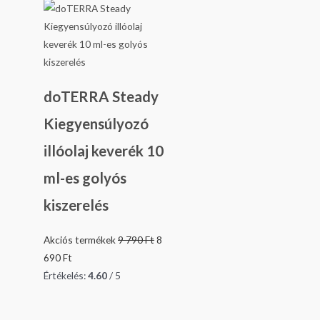
doTERRA Steady
Kiegyensúlyozó
illóolaj keverék 10
ml-es golyós
kiszerelés
Akciós termékek
9 790
Ft
8
690
Ft
Értékelés:
4.60
/ 5