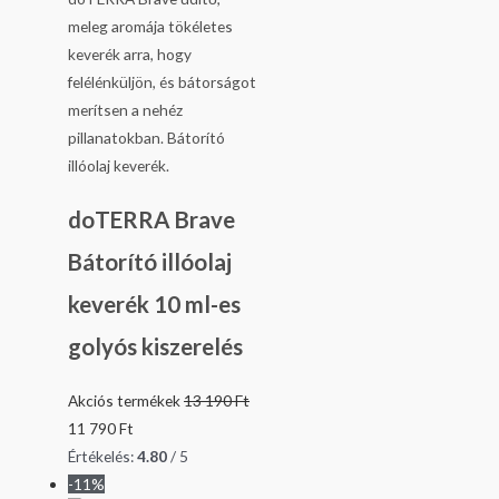
doTERRA Brave
Bátorító illóolaj
keverék 10 ml-es
golyós kiszerelés
Akciós termékek
13 190
Ft
11 790
Ft
Értékelés:
4.80
/ 5
-11%