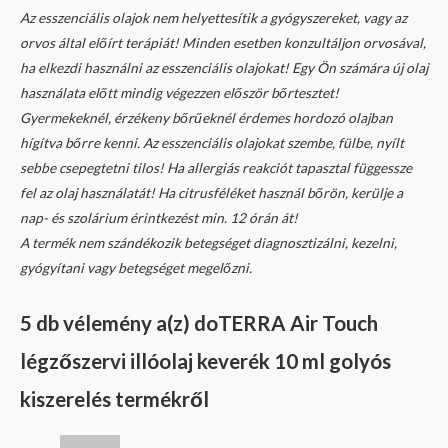
Az esszenciális olajok nem helyettesítik a gyógyszereket, vagy az
orvos által előírt terápiát! Minden esetben konzultáljon orvosával,
ha elkezdi használni az esszenciális olajokat! Egy Ön számára új olaj
használata előtt mindig végezzen először bőrtesztet!
Gyermekeknél, érzékeny bőrűeknél érdemes hordozó olajban
hígítva bőrre kenni. Az esszenciális olajokat szembe, fülbe, nyílt
sebbe csepegtetni tilos! Ha allergiás reakciót tapasztal függessze
fel az olaj használatát! Ha citrusféléket használ bőrön, kerülje a
nap- és szolárium érintkezést min. 12 órán át!
A termék nem szándékozik betegséget diagnosztizálni, kezelni,
gyógyítani vagy betegséget megelőzni.
5 db vélemény a(z)
doTERRA Air Touch
légzőszervi illóolaj keverék 10 ml golyós
kiszerelés
termékről