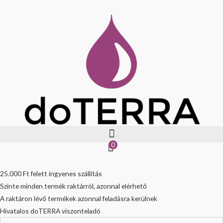
Skip
to
content
0
25.000 Ft felett ingyenes szállítás
Szinte minden termék raktárról, azonnal elérhető
A raktáron lévő termékek azonnal feladásra kerülnek
Hivatalos doTERRA viszonteladó