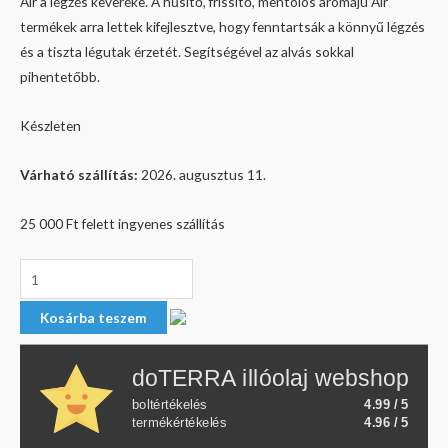
Air a légzés keveréke. A hűsítő, frissítő, mentolos aromájú Air
termékek arra lettek kifejlesztve, hogy fenntartsák a könnyű légzés
és a tiszta légutak érzetét. Segítségével az alvás sokkal
pihentetőbb.
Készleten
Várható szállítás:
2026. augusztus 11.
25 000 Ft felett ingyenes szállítás
Kosárba teszem
doTERRA illóolaj webshop
boltértékelés
4.99 / 5
termékértékelés
4.96 / 5