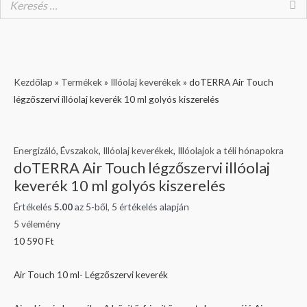
doTERRA
Original
Current
Current
Original
Kezdőlap
»
Termékek
»
Illóolaj keverékek
»
doTERRA Air Touch
Air
price
price
price
price
légzőszervi illóolaj keverék 10 ml golyós kiszerelés
Touch
was:
is:
is:
was:
légzőszervi
13
8
11
9
illóolaj
190 Ft.
690 Ft.
790 Ft.
790 Ft.
Energizáló
,
Évszakok
,
Illóolaj keverékek
,
Illóolajok a téli hónapokra
doTERRA Air Touch légzőszervi illóolaj
keverék
keverék 10 ml golyós kiszerelés
10
ml
Értékelés
5.00
az 5-ből,
5
értékelés alapján
golyós
5
vélemény
kiszerelés
10 590
Ft
mennyiség
Air Touch 10 ml- Légzőszervi keverék