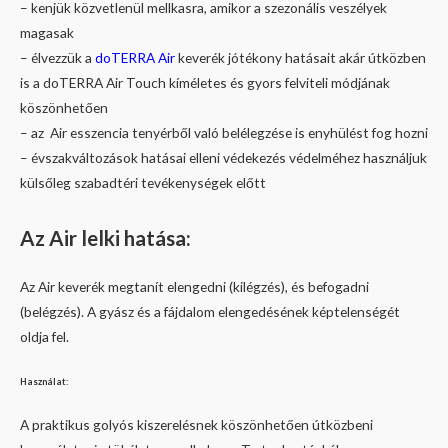
– kenjük közvetlenül mellkasra, amikor a szezonális veszélyek
magasak
– élvezzük a
doTERRA Air
keverék jótékony hatásait akár útközben
is a doTERRA Air Touch kíméletes és gyors felviteli módjának
köszönhetően
– az Air esszencia tenyérből való belélegzése is enyhülést fog hozni
– évszakváltozások hatásai elleni védekezés védelméhez használjuk
külsőleg szabadtéri tevékenységek előtt
Az Air l
elki hatása:
Az Air keverék megtanít elengedni (kilégzés), és befogadni
(belégzés). A gyász és a fájdalom elengedésének képtelenségét
oldja fel.
Használat:
A praktikus golyós kiszerelésnek köszönhetően útközbeni