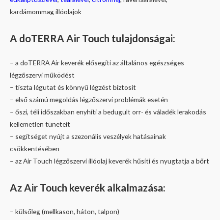
kardámommag illóolajok
A doTERRA Air Touch t
ulajdonságai:
– a doTERRA Air keverék elősegíti az általános egészséges
légzőszervi működést
– tiszta légutat és könnyű légzést biztosít
– első számú megoldás légzőszervi problémák esetén
– őszi, téli időszakban enyhíti a bedugult orr- és váladék lerakodás
kellemetlen tüneteit
– segítséget nyújt a szezonális veszélyek hatásainak
csökkentésében
– az Air Touch légzőszervi illóolaj keverék hűsíti és nyugtatja a bőrt
Az Air Touch keverék a
lkalmazása:
– külsőleg (mellkason, háton, talpon)