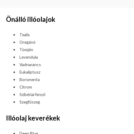
Önálló illóolajok
Teafa
Oregánó
Tömjén
Levendula
Vadnarancs
Eukaliptusz
Borsmenta
Citrom
Szibériai fenyő
Szegfűszeg
Illóolaj keverékek
Deep Blue