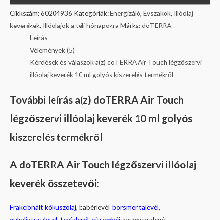
Cikkszám:
60204936
Kategóriák:
Energizáló
,
Évszakok
,
Illóolaj
keverékek
,
Illóolajok a téli hónapokra
Márka:
doTERRA
Leírás
Vélemények (5)
Kérdések és válaszok a(z) doTERRA Air Touch légzőszervi
illóolaj keverék 10 ml golyós kiszerelés termékről
További leírás a(z) doTERRA Air Touch
légzőszervi illóolaj keverék 10 ml golyós
kiszerelés termékről
A doTERRA Air Touch légzőszervi illóolaj
keverék összetevői:
Frakcionált kókuszolaj
, babérlevél,
borsmentalevél
,
eukaliptuszlevél
,
teafalevél
,
citromhéj
, ravensaralevél,