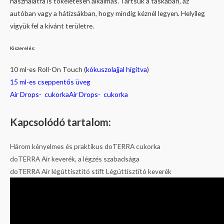
használatra is tökéletesen alkalmas. Tartsuk a táskában, az
autóban vagy a hátizsákban, hogy mindig kéznél legyen. Helyileg
vigyük fel a kívánt területre.
Kiszerelés:
10 ml-es Roll-On Touch (
kókuszolajjal hígítva
)
15 ml-es cseppentős üveg
Air Drops- cukorkaAir Drops- cukorka
Kapcsolódó tartalom:
Három kényelmes és praktikus doTERRA cukorka
doTERRA Air keverék, a légzés szabadsága
doTERRA Air légúttisztító stift Légúttisztító keverék