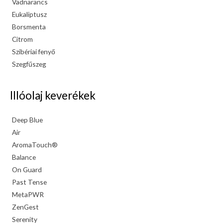
Vadnarancs
Eukaliptusz
Borsmenta
Citrom
Szibériai fenyő
Szegfűszeg
Illóolaj keverékek
Deep Blue
Air
AromaTouch®
Balance
On Guard
Past Tense
MetaPWR
ZenGest
Serenity