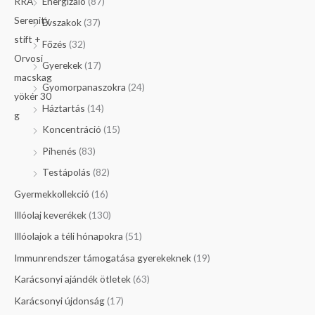
Energizáló
(87)
Évszakok
(37)
Főzés
(32)
Gyerekek
(17)
Gyomorpanaszokra
(24)
Háztartás
(14)
Koncentráció
(15)
Pihenés
(83)
Testápolás
(82)
Gyermekkollekció
(16)
Illóolaj keverékek
(130)
Illóolajok a téli hónapokra
(51)
Immunrendszer támogatása gyerekeknek
(19)
Karácsonyi ajándék ötletek
(63)
Karácsonyi újdonság
(17)