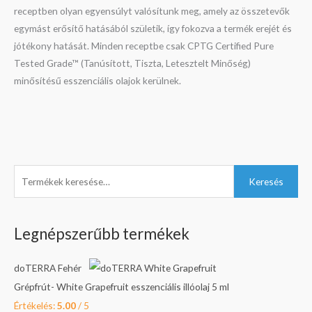
receptben olyan egyensúlyt valósítunk meg, amely az összetevők
egymást erősítő hatásából születik, így fokozva a termék erejét és
jótékony hatását. Minden receptbe csak CPTG Certified Pure
Tested Grade™ (Tanúsított, Tiszta, Letesztelt Minőség)
minősítésű esszenciális olajok kerülnek.
K
M
O
O
C
C
M
Keresés
e
i
r
r
u
u
a
r
n
i
i
r
r
x
Legnépszerűbb termékek
e
á
g
g
r
r
á
s
r
i
i
e
e
r
doTERRA Fehér
é
n
n
n
n
Grépfrút- White Grapefruit esszenciális illóolaj 5 ml
s
a
a
t
t
Értékelés:
5.00
/ 5
a
l
l
p
p