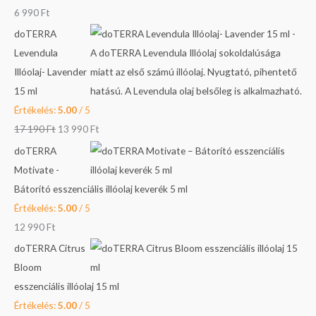
6 990
Ft
k
p
p
r
r
ö
r
r
i
i
doTERRA
v
i
i
c
c
Levendula
e
c
c
e
e
Illóolaj- Lavender
t
e
e
i
i
15 ml
k
w
w
s
s
Értékelés:
5.00
/ 5
e
a
a
:
:
17 190
Ft
13 990
Ft
z
s
s
8
1
doTERRA
ő
:
:
9
3
Motivate -
r
1
1
9
9
Bátorító esszenciális illóolaj keverék 5 ml
e
7
0
0
9
Értékelés:
5.00
/ 5
:
1
9
0
12 990
Ft
9
9
F
doTERRA Citrus
0
0
t
F
Bloom
.
t
esszenciális illóolaj 15 ml
F
F
.
Értékelés:
5.00
/ 5