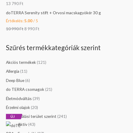
t
t
13 790
Ft
.
.
doTERRA Serenity stift + Orvosi macskagyökér 30 g
Értékelés:
5.00
/ 5
10 990
Ft
8 990
Ft
Szűrés termékkategóriák szerint
Akciós termékek
(121)
Allergia
(11)
Deep Blue
(6)
do TERRA csomagok
(21)
Életmódváltás
(39)
Érzelmi olajok
(20)
Felhasználási terület szerint
(241)
ÚJ
Aktív
(43)