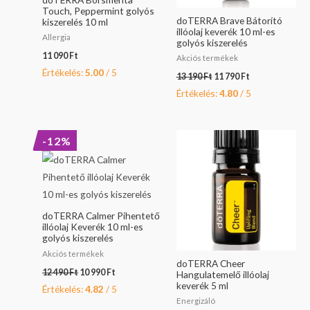
Touch, Peppermint golyós
doTERRA Brave Bátorító
kiszerelés 10 ml
illóolaj keverék 10 ml-es
Allergia
golyós kiszerelés
11 090
Ft
Akciós termékek
Értékelés:
5.00
/ 5
13 190
Ft
11 790
Ft
Értékelés:
4.80
/ 5
Original
Current
-12%
price
price
was:
is:
12
10
490 Ft.
990 Ft.
doTERRA Calmer Pihentető
illóolaj Keverék 10 ml-es
golyós kiszerelés
Akciós termékek
doTERRA Cheer
12 490
Ft
10 990
Ft
Hangulatemelő illóolaj
keverék 5 ml
Értékelés:
4.82
/ 5
Energizáló