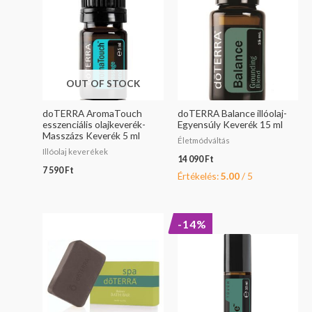
OUT OF STOCK
doTERRA AromaTouch
doTERRA Balance illóolaj-
esszenciális olajkeverék-
Egyensúly Keverék 15 ml
Masszázs Keverék 5 ml
Életmódváltás
Illóolaj keverékek
14 090
Ft
7 590
Ft
Értékelés:
5.00
/ 5
Original
Current
-14%
price
price
was:
is:
9
7
290 Ft.
990 Ft.