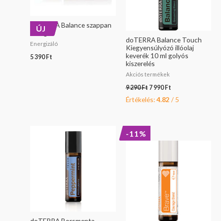
doTERRA Balance szappan
ÚJ
113 g
doTERRA Balance Touch
Energizáló
Kiegyensúlyózó illóolaj
keverék 10 ml golyós
5 390
Ft
kiszerelés
Akciós termékek
9 290
Ft
7 990
Ft
Értékelés:
4.82
/ 5
Original
Current
-11%
price
price
was:
is:
13
11
190 Ft.
790 Ft.
doTERRA Borsmenta