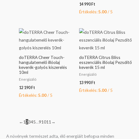
14 990
Ft
Értékelés:
5.00
/ 5
doTERRA Cheer Touch-
doTERRA Citrus Bliss
hangulatemelő illóolaj
esszenciális illóolaj Pezsdítő
keverék-golyós kiszerelés
keverék 15 ml
10ml
Energizáló
Energizáló
13 990
Ft
12 190
Ft
Értékelés:
5.00
/ 5
Értékelés:
5.00
/ 5
←
1
2
3
4
5
…
9
10
11
→
A növények természet adta, élő energiáit befogva minden