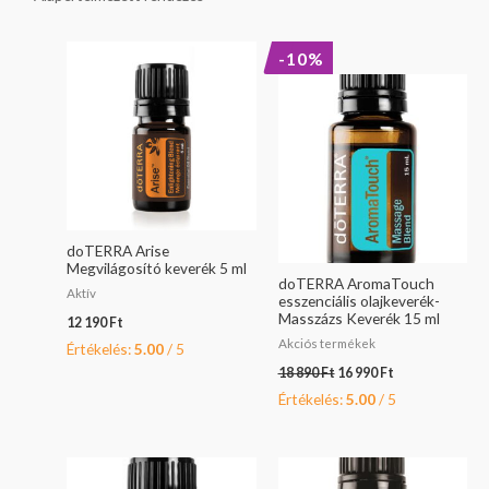
Original
Current
-10%
price
price
was:
is:
18
16
890 Ft.
990 Ft.
doTERRA Arise
Megvilágosító keverék 5 ml
doTERRA AromaTouch
Aktív
esszenciális olajkeverék-
Masszázs Keverék 15 ml
12 190
Ft
Akciós termékek
Értékelés:
5.00
/ 5
18 890
Ft
16 990
Ft
Értékelés:
5.00
/ 5