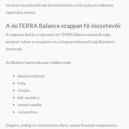
növényi összetevőknek köszönhetően a bőr puha és kellemes
tapintású marad.
A doTERRA Balance szappan fő összetevői:
A szappan illatát a népszerű doTERRA Balance keverék adja,
amelyet sokan a nyugalom és a kiegyensúlyozottság illataként
ismernek.
Az illatban harmonikusan találkoznak:
fekete lucfenyő,
hofa,
tömjén,
kék varádics,
német kamilla,
osmanthus.
Elegáns, meleg és természetes illatú, amely finoman megmarad a