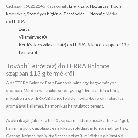
Cikkszám:
60222246
Kategóriák:
Energizáló
,
Háztartás
,
Illóolaj
keverékek
,
Személyes higiénia
,
Testápolás
,
Újdonság
Márka:
doTERRA
Leírás
Vélemények (0)
Kérdések és válaszok a(z) doTERRA Balance szappan 113 g
termékről
További leírás a(z) doTERRA Balance
szappan 113 g termékről
A doTERRA Balance Bath Bar több mint egy hagyományos
szappan. Minden használat során gyengéden tisztítja a bőrt,
miközben a doTERRA Balance földelő illóolaj-keverék meleg, fás
aromájával kellemes, harmonikus hangulatot teremt.
Azoknak ajánljuk ezt a fürdőszappant, akik nemcsak a tisztaságot,
hanem a bőrük ápolását és a kikapcsolódást is fontosnak tartják.
Gazdag, krémes habja kíméletesen tisztít, miközben a hidratáló