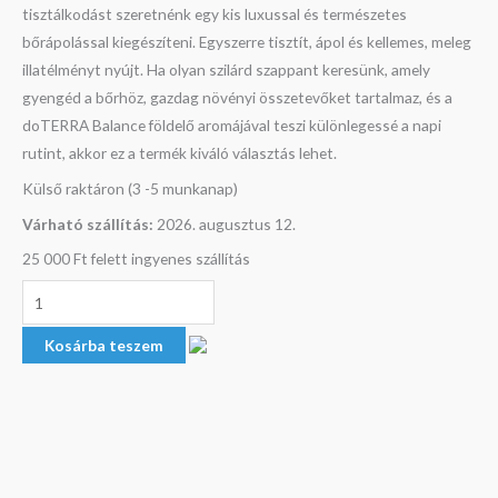
tisztálkodást szeretnénk egy kis luxussal és természetes
bőrápolással kiegészíteni. Egyszerre tisztít, ápol és kellemes, meleg
illatélményt nyújt. Ha olyan szilárd szappant keresünk, amely
gyengéd a bőrhöz, gazdag növényi összetevőket tartalmaz, és a
doTERRA Balance földelő aromájával teszi különlegessé a napi
rutint, akkor ez a termék kiváló választás lehet.
Külső raktáron (3 -5 munkanap)
Várható szállítás:
2026. augusztus 12.
25 000 Ft felett ingyenes szállítás
Kosárba teszem