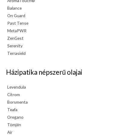
AromaTouch®
Balance
On Guard
Past Tense
MetaPWR
ZenGest
Serenity
Terrasield
Házipatika népszerű olajai
Levendula
Citrom
Borsmenta
Teafa
Oregano
Tömjén
Air