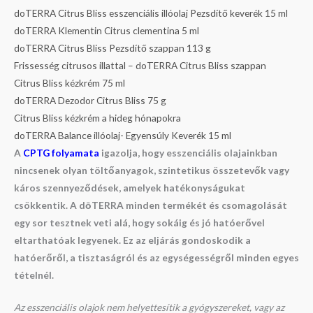
doTERRA Citrus Bliss esszenciális illóolaj Pezsdítő keverék 15 ml
doTERRA Klementin Citrus clementina 5 ml
doTERRA Citrus Bliss Pezsdítő szappan 113 g
Frissesség citrusos illattal – doTERRA Citrus Bliss szappan
Citrus Bliss kézkrém 75 ml
doTERRA Dezodor Citrus Bliss 75 g
Citrus Bliss kézkrém a hideg hónapokra
doTERRA Balance illóolaj- Egyensúly Keverék 15 ml
A
CPTG folyamata
igazolja, hogy esszenciális olajainkban
nincsenek olyan töltőanyagok, szintetikus összetevők vagy
káros szennyeződések, amelyek hatékonyságukat
csökkentik. A dōTERRA minden termékét és csomagolását
egy sor tesztnek veti alá, hogy sokáig és jó hatóerővel
eltarthatóak legyenek. Ez az eljárás gondoskodik a
hatóerőről, a tisztaságról és az egységességről minden egyes
tételnél.
Az esszenciális olajok nem helyettesítik a gyógyszereket, vagy az