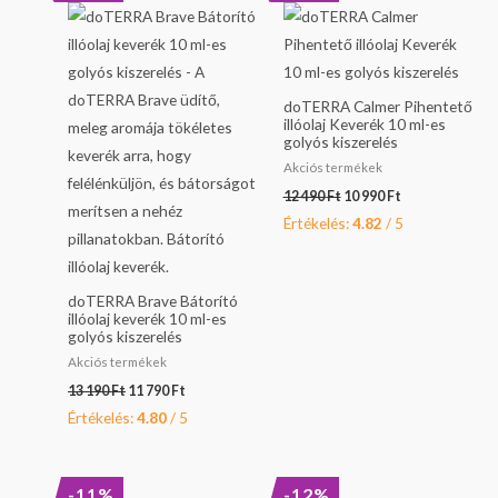
was:
is:
was:
is:
13
11
12
10
190 Ft.
790 Ft.
490 Ft.
990 Ft.
doTERRA Calmer Pihentető
illóolaj Keverék 10 ml-es
golyós kiszerelés
Akciós termékek
12 490
Ft
10 990
Ft
Értékelés:
4.82
/ 5
doTERRA Brave Bátorító
illóolaj keverék 10 ml-es
golyós kiszerelés
Akciós termékek
13 190
Ft
11 790
Ft
Értékelés:
4.80
/ 5
Original
Current
Original
Current
-11%
-12%