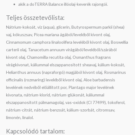
akik a doTERRA Balance illóolaj-keverék rajongói.
Teljes összetevőlista:
Nátrium-kokoát, víz (aqua), glicerin, Butyrospermum parkii (shea)
vaj, kókuszsav, Picea mariana ágából/leveléből kivont olaj,
Cinnamomum camphora linaloolifera leveléből kivont olaj, Boswellia
carterii olaj, Tanacetum annuum virágából/leveléből/szárából
kivont olaj, Chamomilla recutita olaj, Osmanthus fragrans
virágkivonat, káliummal elszappanosított sheavaj, kálium-kokoát,
Helianthus annuus (napraforgó) magjából kivont olaj, Rosmarinus
officinalis (rozmaring) leveléből kivont olaj, Aloe barbadensis
levelének nedvéből előállított por, Plantago major levelének
kivonata, nátrium-klorid, nátrium-glükonát, káliummal
elszappanosított pálmamagolaj, vas-oxidok (CI 77499), tokoferol,
nátrium-citrát, nátrium-benzoát, kálium-szorbát, citromsav,
limonén, linalol.
Kapcsolódó tartalom: