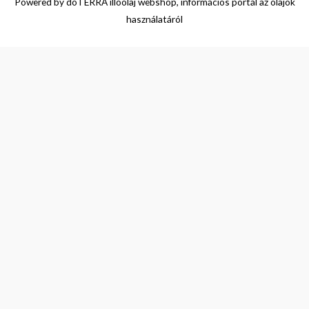
Powered by
doTERRA illóolaj webshop, információs portál az olajok
használatáról