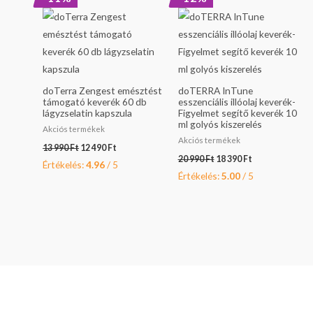
price
price
price
price
was:
is:
was:
is:
13
12
20
18
990 Ft.
490 Ft.
990 Ft.
390 Ft.
doTerra Zengest emésztést
doTERRA InTune
támogató keverék 60 db
esszenciális illóolaj keverék-
lágyzselatin kapszula
Figyelmet segítő keverék 10
ml golyós kiszerelés
Akciós termékek
Akciós termékek
13 990
Ft
12 490
Ft
20 990
Ft
18 390
Ft
Értékelés:
4.96
/ 5
Értékelés:
5.00
/ 5