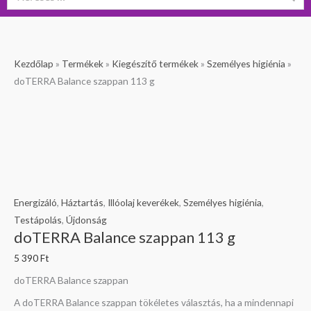
doTERRA
Kezdőlap
»
Termékek
»
Kiegészítő termékek
»
Személyes higiénia
»
Balance
doTERRA Balance szappan 113 g
szappan
113
g
mennyiség
Energizáló
,
Háztartás
,
Illóolaj keverékek
,
Személyes higiénia
,
Testápolás
,
Újdonság
doTERRA Balance szappan 113 g
5 390
Ft
doTERRA Balance szappan
A doTERRA Balance szappan tökéletes választás, ha a mindennapi