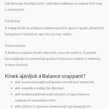
hab finoman tisztítja a bőrt, miközben kellemes aromával tölti meg
a zuhanyzást.
Fürdéshez
A meleg fürdő és a Balance illatkompozíció együtt igazán pihentető
hangulatot teremthet egy hosszú nap végén.
Kézmosáshoz
A Balance szappan kiváló választás a mosdó mellé is. Gyengéd
formulájának köszönhetően gyakori kézmosás mellett is kellemes
érzetet biztosít.
Kinek ajánljuk a Balance szappant?
akik természetesebb bőrápolási termékeket keresnek;
akik szeretik a meleg, fás illatokat;
akik érzékenyebbnek érzik bőrüket a hagyományos
szappanok használata után;
akik otthon is szívesen teremtenek spa hangulatot;