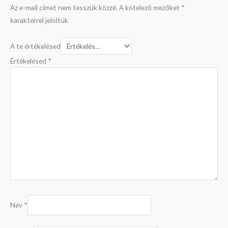
Az e-mail címet nem tesszük közzé.
A kötelező mezőket
*
karakterrel jelöltük
A te értékelésed
Értékelésed
*
Név
*