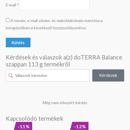
E-mail
*
A nevem, e-mail címem, és weboldalcímem mentése a
böngészőben a következő hozzászólásomhoz.
Kérdések és válaszok a(z) doTERRA Balance
szappan 113 g termékről
Kérdezek
Még nem érkezett kérdés
Kapcsolódó termékek
Original
Current
Original
Current
-11%
-12%
price
price
price
price