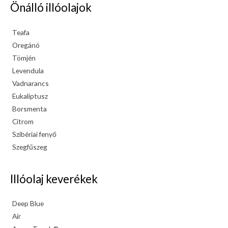
Önálló illóolajok
Teafa
Oregánó
Tömjén
Levendula
Vadnarancs
Eukaliptusz
Borsmenta
Citrom
Szibériai fenyő
Szegfűszeg
Illóolaj keverékek
Deep Blue
Air