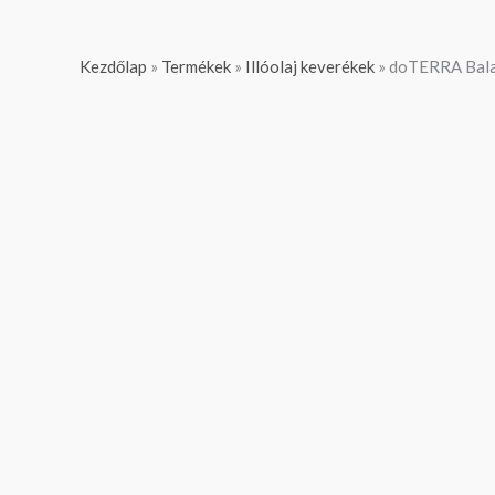
Kezdőlap
»
Termékek
»
Illóolaj keverékek
»
doTERRA Balan