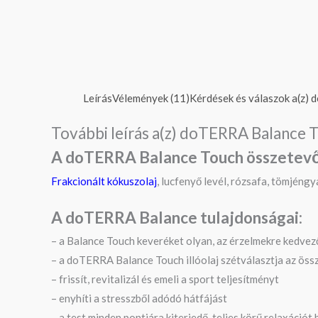
Leírás
Vélemények (11)
Kérdések és válaszok a(z) 
További leírás a(z) doTERRA Balance T
A doTERRA Balance Touch összetevő
Frakcionált kókuszolaj
, lucfenyő levél, rózsafa, tömjéngya
A doTERRA Balance t
ulajdonságai
:
– a Balance Touch keveréket olyan, az érzelmekre kedvez
– a doTERRA Balance Touch illóolaj szétválasztja az öss
– frissít, revitalizál és emeli a sport teljesítményt
– enyhíti a stresszből adódó hátfájást
– a test minden pontjára kiterjedő, teljes körű relaxációt 