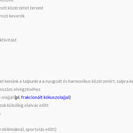
zott közérzetet teremt
lyozó keverék
ktivitást
et kenünk a talpunkra a nyugodt és harmonikus közérzetért, talpra k
asszázs elvégzéséhez
 olajjal
(pl.
frakcionált kókuszolajjal
)
uk külsőleg elalvás előtt
n
problémáknál, sportolás előtt)