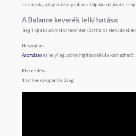
– ez az olaj a leghatékonyabban a talpakon működik, csep
A Balance keverék l
elki hatása:
Segít újra kapcsolatot teremteni ösztönös életünkkel, lecs
Használat:
Aromásan
és helyileg, bőrön hígítás nélkül alkalmazható.
Kiszerelés:
15 ml-es cseppentős üveg