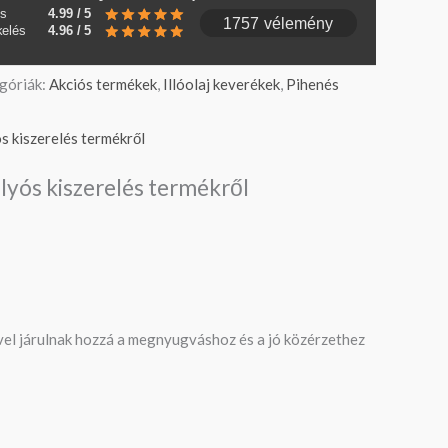
és
4.99 / 5
1757 vélemény
kelés
4.96 / 5
góriák:
Akciós termékek
,
Illóolaj keverékek
,
Pihenés
s kiszerelés termékről
lyós kiszerelés termékről
ővel járulnak hozzá a megnyugváshoz és a jó közérzethez