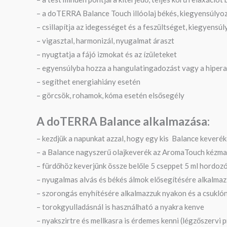
– a doTERRA Balance Touch illóolaj békés, kiegyensúlyo
– csillapítja az idegességet és a feszültséget, kiegyensú
– vigasztal, harmonizál, nyugalmat áraszt
– nyugtatja a fájó izmokat és az ízületeket
– egyensúlyba hozza a hangulatingadozást vagy a hipera
– segíthet energiahiány esetén
– görcsök, rohamok, kóma esetén elsősegély
A doTERRA Balance a
lkalmazása:
– kezdjük a napunkat azzal, hogy egy kis Balance keverék
– a Balance nagyszerű olajkeverék az AromaTouch kézm
– fürdőhöz keverjünk össze belőle 5 cseppet 5 ml hordozó
– nyugalmas alvás és békés álmok elősegítésére alkalmazz
– szorongás enyhítésére alkalmazzuk nyakon és a csukló
– torokgyulladásnál is használható a nyakra kenve
– nyakszirtre és mellkasra is érdemes kenni (légzőszervi 