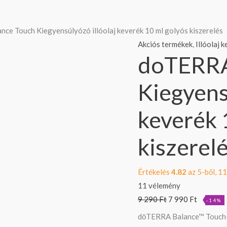
doTERRA
Original
Current
ce Touch Kiegyensúlyózó illóolaj keverék 10 ml golyós kiszerelés
Balance
price
price
Akciós termékek
,
Illóolaj 
doTERRA
Touch
was:
is:
Kiegyensúlyózó
9
7
Kiegyens
illóolaj
290 Ft.
990 Ft.
keverék
keverék 
10
ml
kiszerel
golyós
kiszerelés
mennyiség
Értékelés
4.82
az 5-ből,
11
11
vélemény
9 290
Ft
7 990
Ft
-14%
dōTERRA Balance™ Touch-