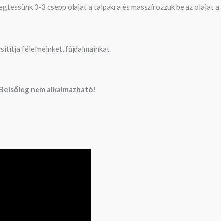
egtessünk 3-3 csepp olajat a talpakra és masszírozzuk be az olajat 
itítja félelmeinket, fájdalmainkat.
Belsőleg nem alkalmazható!