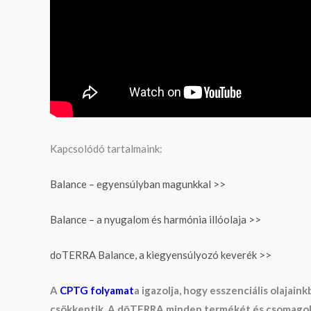
Kapcsolódó tartalmaink:
Balance – egyensúlyban magunkkal >>
Balance – a nyugalom és harmónia illóolaja >>
doTERRA Balance, a kiegyensúlyozó keverék >>
A
CPTG folyamat
a igazolja, hogy esszenciális olaja
csökkentik. A dōTERRA minden termékét és csomagolásá