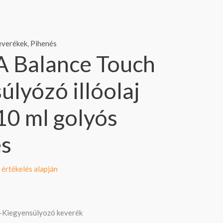
keverékek
,
Pihenés
 Balance Touch
úlyózó illóolaj
10 ml golyós
és
értékelés alapján
Kiegyensúlyozó keverék