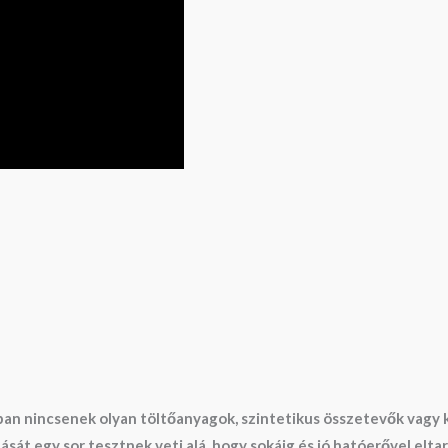
inkban nincsenek olyan töltőanyagok, szintetikus összetevők va
t egy sor tesztnek veti alá, hogy sokáig és jó hatóerővel eltar