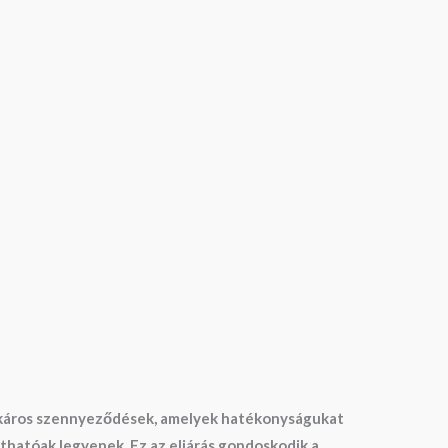
gy káros szennyeződések, amelyek hatékonyságukat
thatóak legyenek. Ez az eljárás gondoskodik a