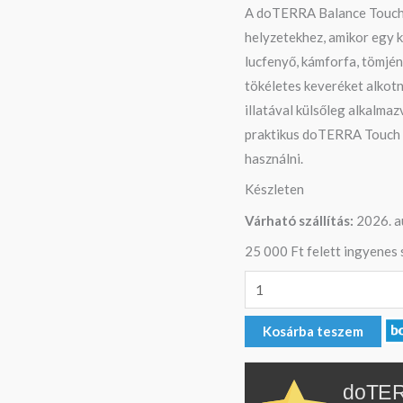
A doTERRA Balance Touch fr
helyzetekhez, amikor egy 
lucfenyő, kámforfa, tömjén,
tökéletes keveréket alkotn
illatával külsőleg alkalmaz
praktikus doTERRA Touch k
használni.
Készleten
Várható szállítás:
2026. a
25 000 Ft felett ingyenes s
Kosárba teszem
doTER