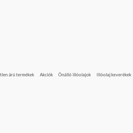
tlen árú termékek
Akciók
Önálló illóolajok
Illóolaj keverékek