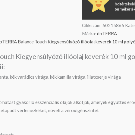
boltértékel
termékérté
Cikkszám:
60215866
Kate
Márka:
doTERRA
doTERRA Balance Touch Kiegyensúlyózó illóolaj keverék 10 ml golyó
ouch Kiegyensúlyózó illóolaj keverék 10 ml go
i:
nta, kék varádics virága, kék kamilla virága, illatcserje virága
ő hatást gyakorló esszenciális olajok alkotják, amelyek együttes er
zetapadt vérlemezkéket, növeli a véroxigénszintet
biztosít