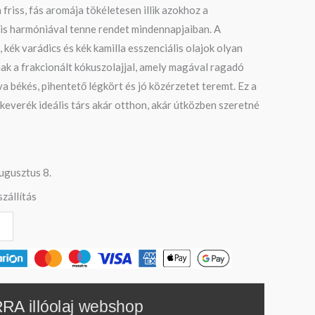
iss, fás aromája tökéletesen illik azokhoz a
kis harmóniával tenne rendet mindennapjaiban. A
 kék varádics és kék kamilla esszenciális olajok olyan
ak a frakcionált kókuszolajjal, amely magával ragadó
va békés, pihentető légkört és jó közérzetet teremt. Ez a
everék ideális társ akár otthon, akár útközben szeretné
ugusztus 8.
zállítás
RA illóolaj webshop