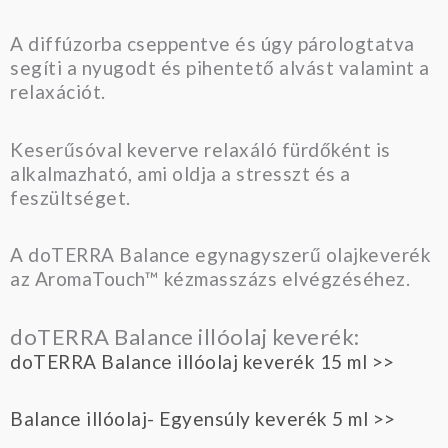
A diffúzorba cseppentve és úgy párologtatva
segíti a nyugodt és pihentető alvást valamint a
relaxációt.
Keserűsóval keverve relaxáló fürdőként is
alkalmazható, ami oldja a stresszt és a
feszültséget.
A doTERRA Balance egynagyszerű olajkeverék
az AromaTouch™ kézmasszázs elvégzéséhez.
doTERRA Balance illóolaj keverék:
doTERRA Balance illóolaj keverék 15 ml >>
Balance illóolaj- Egyensúly keverék 5 ml >>