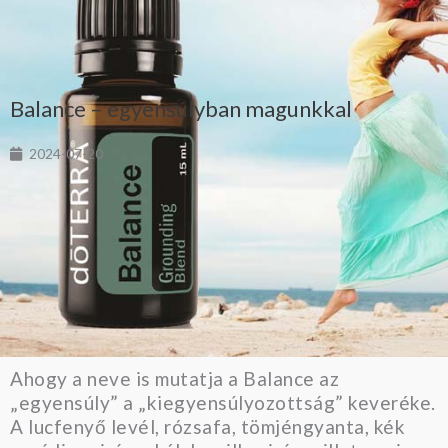
Balance – egyensúlyban magunkkal
2024-07-20
Ahogy a neve is mutatja a Balance az
„egyensúly” a „kiegyensúlyozottság” keveréke.
A lucfenyő levél, rózsafa, tömjéngyanta, kék