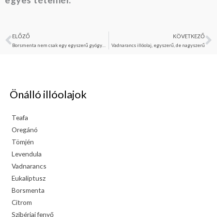
ELŐZŐ
KÖVETKEZŐ
Előző
K
Borsmenta nem csak egy egyszerű gyógynövény
Vadnarancs illóolaj, egyszerű, de nagyszerű
Önálló illóolajok
Teafa
Oregánó
Tömjén
Levendula
Vadnarancs
Eukaliptusz
Borsmenta
Citrom
Szibériai fenyő