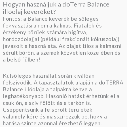
Hogyan használjuk a doTerra Balance
illóolaj keveréket?
Fontos: a Balance keverék belsőleges
fogyasztásra nem alkalmas. Fiatalok és
érzékeny bőrűek számára hígítva,
hordozóolajjal (például frakcionált kókuszolaj)
javasolt a használata. Az olajat tilos alkalmazni
sérült bőrön, a szemek közvetlen közelében és
a belső fülben!
Külsőleges használat során kiválóan
felszívódik. A tapasztalatok alapján a doTERRA
Balance illóolaja a talpakra kenve a
leghatékonyabb. Hasonló hatást érhetünk el a
csuklón, a szív fölött és a tarkón is.
Cseppentsünk a felsorolt területek
valamelyikére és masszírozzuk be, hogy a
hatása szinte azonnal érezhető legyen.