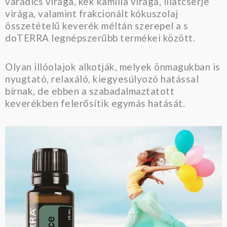
varádics virága, kék kamilla virága, illatcserje
virága, valamint frakcionált kókuszolaj
összetételű keverék méltán szerepel a s
doTERRA legnépszerűbb termékei között.
Olyan illóolajok alkotják, melyek önmagukban is
nyugtató, relaxáló, kiegyesúlyozó hatással
bírnak, de ebben a szabadalmaztatott
keverékben felerősítik egymás hatását.