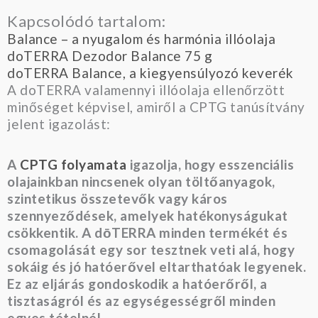
Kapcsolódó tartalom:
Balance – a nyugalom és harmónia illóolaja
doTERRA Dezodor Balance 75 g
doTERRA Balance, a kiegyensúlyozó keverék
A doTERRA valamennyi illóolaja ellenőrzött
minőséget képvisel, amiről a CPTG tanúsítvány
jelent igazolást:
A
CPTG folyamata
igazolja, hogy esszenciális
olajainkban nincsenek olyan töltőanyagok,
szintetikus összetevők vagy káros
szennyeződések, amelyek hatékonyságukat
csökkentik. A dōTERRA minden termékét és
csomagolását egy sor tesztnek veti alá, hogy
sokáig és jó hatóerővel eltarthatóak legyenek.
Ez az eljárás gondoskodik a hatóerőről, a
tisztaságról és az egységességről minden
egyes tételnél.