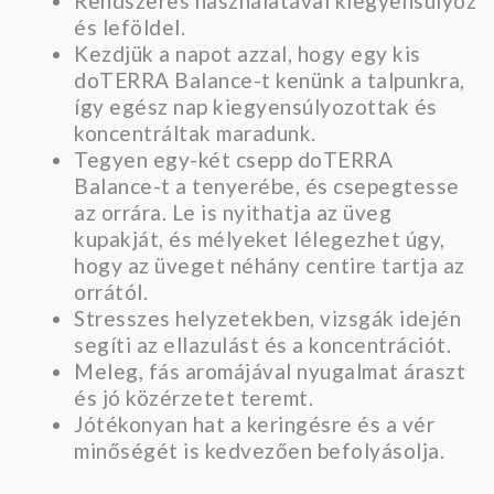
Rendszeres használatával kiegyensúlyoz
és leföldel.
Kezdjük a napot azzal, hogy egy kis
doTERRA Balance-t kenünk a talpunkra,
így egész nap kiegyensúlyozottak és
koncentráltak maradunk.
Tegyen egy-két csepp doTERRA
Balance-t a tenyerébe, és csepegtesse
az orrára. Le is nyithatja az üveg
kupakját, és mélyeket lélegezhet úgy,
hogy az üveget néhány centire tartja az
orrától.
Stresszes helyzetekben, vizsgák idején
segíti az ellazulást és a koncentrációt.
Meleg, fás aromájával nyugalmat áraszt
és jó közérzetet teremt.
Jótékonyan hat a keringésre és a vér
minőségét is kedvezően befolyásolja.