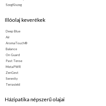
Szegfűszeg
Illóolaj keverékek
Deep Blue
Air
AromaTouch®
Balance
On Guard
Past Tense
MetaPWR
ZenGest
Serenity
Terrasield
Házipatika népszerű olajai