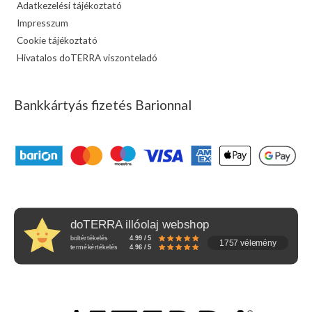
Adatkezelési tájékoztató
Impresszum
Cookie tájékoztató
Hivatalos doTERRA viszonteladó
Bankkártyás fizetés Barionnal
doTERRA illóolaj webshop
boltértékelés
4.99 / 5
1757 vélemény
termékértékelés
4.96 / 5