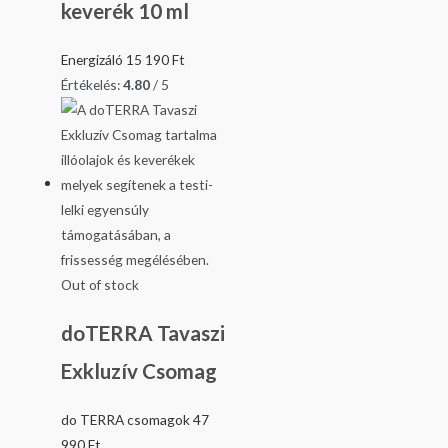
keverék 10 ml
Energizáló
15 190
Ft
Értékelés:
4.80
/ 5
Out of stock
doTERRA Tavaszi
Exkluzív Csomag
do TERRA csomagok
47
990
Ft