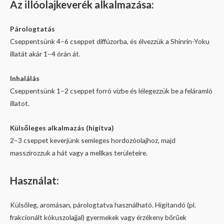
Az
illóolajkeverék a
lkalmazása:
Párologtatás
Cseppentsünk 4–6 cseppet diffúzorba, és élvezzük a Shinrin-Yoku
illatát akár 1–4 órán át.
Inhalálás
Cseppentsünk 1–2 cseppet forró vízbe és lélegezzük be a feláramló
illatot.
Külsőleges alkalmazás (hígítva)
2–3 cseppet keverjünk semleges hordozóolajhoz, majd
masszírozzuk a hát vagy a mellkas területeire.
Használat:
Külsőleg, aromásan,
párologtatva
használható. Hígítandó (pl.
frakcionált kókuszolajjal)
gyermekek vagy érzékeny bőrűek