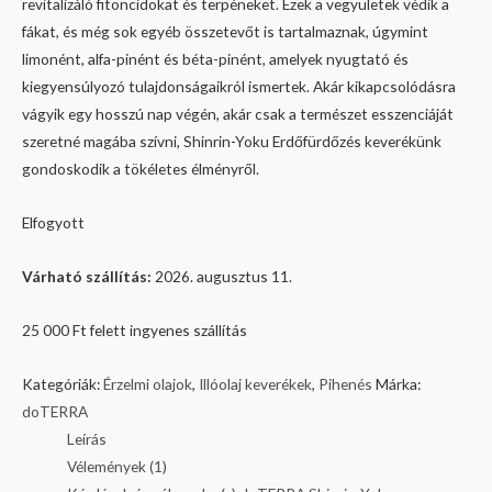
revitalizáló fitoncidokat és terpéneket. Ezek a vegyületek védik a
fákat, és még sok egyéb összetevőt is tartalmaznak, úgymint
limonént, alfa-pinént és béta-pinént, amelyek nyugtató és
kiegyensúlyozó tulajdonságaikról ismertek. Akár kikapcsolódásra
vágyik egy hosszú nap végén, akár csak a természet esszenciáját
szeretné magába szívni, Shinrin-Yoku Erdőfürdőzés keverékünk
gondoskodik a tökéletes élményről.
Elfogyott
Várható szállítás:
2026. augusztus 11.
25 000 Ft felett ingyenes szállítás
Kategóriák:
Érzelmi olajok
,
Illóolaj keverékek
,
Pihenés
Márka:
doTERRA
Leírás
Vélemények (1)