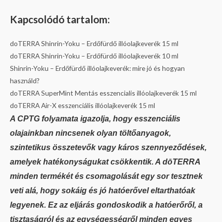
Kapcsolódó tartalom:
doTERRA Shinrin-Yoku – Erdőfürdő illóolajkeverék 15 ml
doTERRA Shinrin-Yoku – Erdőfürdő illóolajkeverék 10 ml
Shinrin-Yoku – Erdőfürdő illóolajkeverék: mire jó és hogyan
használd?
doTERRA SuperMint Mentás esszencialis illóolajkeverék 15 ml
doTERRA Air-X esszenciális illóolajkeverék 15 ml
A
CPTG folyamata
igazolja, hogy esszenciális
olajainkban nincsenek olyan töltőanyagok,
szintetikus összetevők vagy káros szennyeződések,
amelyek hatékonyságukat csökkentik. A dōTERRA
minden termékét és csomagolását egy sor tesztnek
veti alá, hogy sokáig és jó hatóerővel eltarthatóak
legyenek. Ez az eljárás gondoskodik a hatóerőről,
a
tisztaságról és az egységességről minden egyes