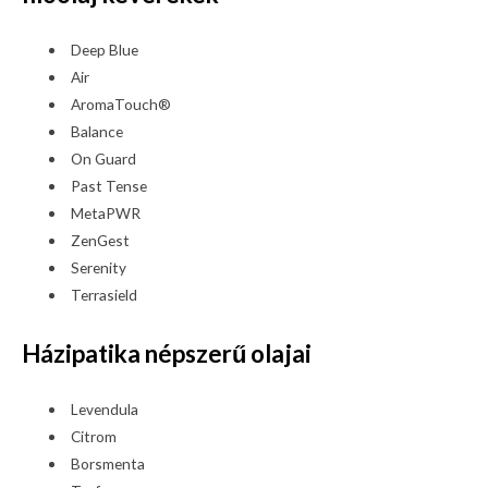
Deep Blue
Air
AromaTouch®
Balance
On Guard
Past Tense
MetaPWR
ZenGest
Serenity
Terrasield
Házipatika népszerű olajai
Levendula
Citrom
Borsmenta