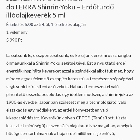
doTERRA Shinrin-Yoku – Erdőfürdő
illóolajkeverék 5 ml
Értékelés
5.00
az 5-ből,
1
értékelés alapján
1
vélemény
5 990
Ft
Lassítsunk le, összpontosítsunk, és kerüljünk érzelmi összhangba
önmagunkkal a Shinrin-Yoku segítségével. Ezt a nyugtató erdei
energiák inspirálta keveréket azzal a szándékkal alkottuk meg, hogy
minden egyes felemelő cseppjén keresztül a természet szépségével
segítsünk felfrissíteni az érzékeit. Habár a természettel való
pihentető összekapcsolódás egy időtlen módszer, a shinrin-joku az
1980-as évekbeli Japánban született meg a technológiától való
elszakadás egy módjaként, az erdei környezetben való
kikapcsolódásért. Keverékünk olyan CPTG™ (Tanúsított, tiszta,
letesztelt minőségű) esszenciális olajokat ötvöz magában, amelyek
bőségesen tartalmaznak a buja erdei miliőben is jelenlévő,