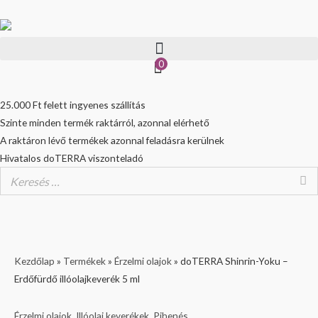
Skip
to
content
0
25.000 Ft felett ingyenes szállítás
Szinte minden termék raktárról, azonnal elérhető
A raktáron lévő termékek azonnal feladásra kerülnek
Hivatalos doTERRA viszonteladó
Kezdőlap
»
Termékek
»
Érzelmi olajok
»
doTERRA Shinrin-Yoku –
Erdőfürdő illóolajkeverék 5 ml
Érzelmi olajok
,
Illóolaj keverékek
,
Pihenés