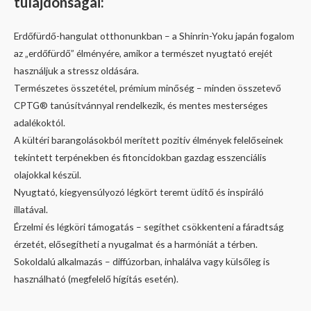
tulajdonságai:
Erdőfürdő-hangulat otthonunkban – a Shinrin-Yoku japán fogalom
az „erdőfürdő” élményére, amikor a természet nyugtató erejét
használjuk a stressz oldására.
Természetes összetétel, prémium minőség – minden összetevő
CPTG® tanúsítvánnyal rendelkezik, és mentes mesterséges
adalékoktól.
A kültéri barangolásokból merített pozitív élmények felelőseinek
tekintett terpénekben és fitoncidokban gazdag esszenciális
olajokkal készül.
Nyugtató, kiegyensúlyozó légkört teremt üdítő és inspiráló
illatával.
Érzelmi és légköri támogatás – segíthet csökkenteni a fáradtság
érzetét, elősegítheti a nyugalmat és a harmóniát a térben.
Sokoldalú alkalmazás – diffúzorban, inhalálva vagy külsőleg is
használható (megfelelő hígítás esetén).