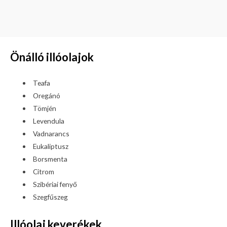
Önálló illóolajok
Teafa
Oregánó
Tömjén
Levendula
Vadnarancs
Eukaliptusz
Borsmenta
Citrom
Szibériai fenyő
Szegfűszeg
Illóolaj keverékek