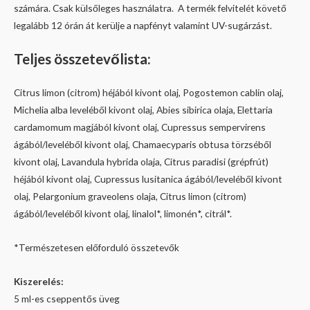
számára. Csak külsőleges használatra. A termék felvitelét követő
legalább 12 órán át kerülje a napfényt valamint UV-sugárzást.
Teljes összetevőlista:
Citrus limon (citrom) héjából kivont olaj, Pogostemon cablin olaj,
Michelia alba leveléből kivont olaj, Abies sibirica olaja, Elettaria
cardamomum magjából kivont olaj, Cupressus sempervirens
ágából/leveléből kivont olaj, Chamaecyparis obtusa törzséből
kivont olaj, Lavandula hybrida olaja, Citrus paradisi (grépfrút)
héjából kivont olaj, Cupressus lusitanica ágából/leveléből kivont
olaj, Pelargonium graveolens olaja, Citrus limon (citrom)
ágából/leveléből kivont olaj, linalol*, limonén*, citrál*.
*Természetesen előforduló összetevők
Kiszerelés:
5 ml-es cseppentős üveg