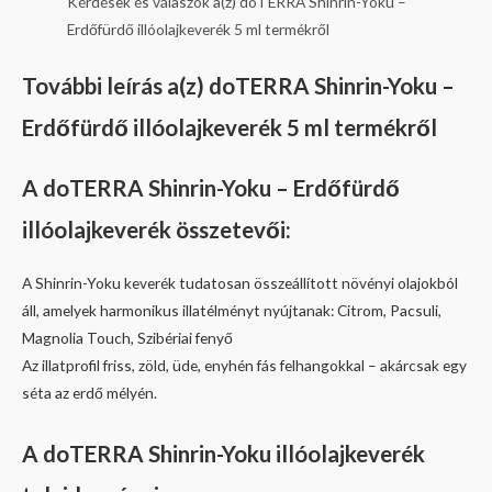
Kérdések és válaszok a(z) doTERRA Shinrin-Yoku –
Erdőfürdő illóolajkeverék 5 ml termékről
További leírás a(z) doTERRA Shinrin-Yoku –
Erdőfürdő illóolajkeverék 5 ml termékről
A doTERRA Shinrin-Yoku – Erdőfürdő
illóolajkeverék összetevői
:
A Shinrin-Yoku keverék tudatosan összeállított növényi olajokból
áll, amelyek harmonikus illatélményt nyújtanak:
Citrom,
Pacsuli,
Magnolia Touch,
Szibériai fenyő
Az illatprofil friss, zöld, üde, enyhén fás felhangokkal – akárcsak egy
séta az erdő mélyén.
A doTERRA
Shinrin-Yoku
illóolajkeverék