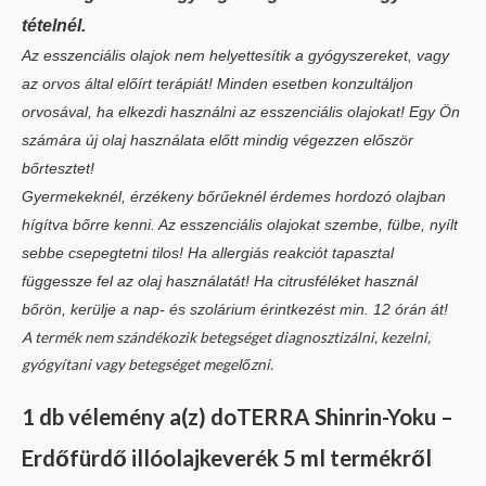
tételnél.
Az esszenciális olajok nem helyettesítik a gyógyszereket, vagy
az orvos által előírt terápiát! Minden esetben konzultáljon
orvosával, ha elkezdi használni az esszenciális olajokat! Egy Ön
számára új olaj használata előtt mindig végezzen először
bőrtesztet!
Gyermekeknél, érzékeny bőrűeknél érdemes hordozó olajban
hígítva bőrre kenni. Az esszenciális olajokat szembe, fülbe, nyílt
sebbe csepegtetni tilos! Ha allergiás reakciót tapasztal
függessze fel az olaj használatát! Ha citrusféléket használ
bőrön, kerülje a nap- és szolárium érintkezést min. 12 órán át!
A termék nem szándékozik betegséget diagnosztizálni, kezelni,
gyógyítani vagy betegséget megelőzni.
1 db vélemény a(z)
doTERRA Shinrin-Yoku –
Erdőfürdő illóolajkeverék 5 ml
termékről