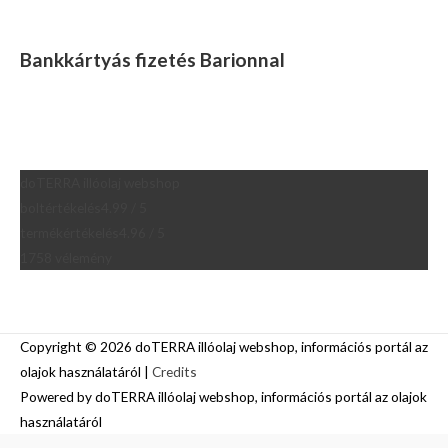
Bankkártyás fizetés Barionnal
doTERRA illóolaj webshop
boltértékelés
4.99 / 5
termékértékelés
4.96 / 5
1758 vélemény
Copyright © 2026
doTERRA illóolaj webshop, információs portál az
olajok használatáról
|
Credits
Powered by
doTERRA illóolaj webshop, információs portál az olajok
használatáról