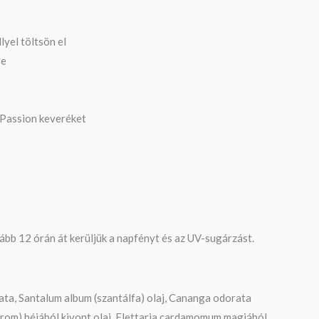
lyel töltsön el
re
a Passion keveréket
lább 12 órán át kerüljük a napfényt és az UV-sugárzást.
nata, Santalum album (szantálfa) olaj, Cananga odorata
(citrom) héjából kivont olaj, Elettaria cardamomum magjából