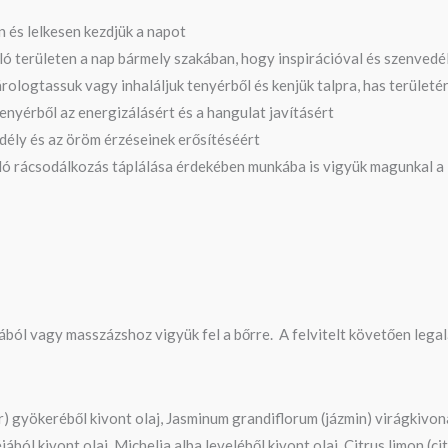
 és lelkesen kezdjük a napot
ló területen a nap bármely szakában, hogy inspirációval és szenvedél
árologtassuk vagy inhaláljuk tenyérből és kenjük talpra, has területé
enyérből az energizálásért és a hangulat javításért
dély és az öröm érzéseinek erősítéséért
 való rácsodálkozás táplálása érdekében munkába is vigyük magunkal 
jából vagy masszázshoz vigyük fel a bőrre. A felvitelt követően lega
ér) gyökeréből kivont olaj, Jasminum grandiflorum (jázmin) virágkivo
éjából kivont olaj, Michelia alba leveléből kivont olaj, Citrus limon 