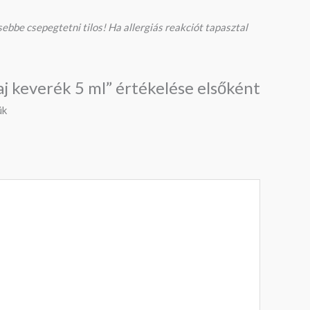
ebbe csepegtetni tilos! Ha allergiás reakciót tapasztal
aj keverék 5 ml” értékelése elsőként
ük