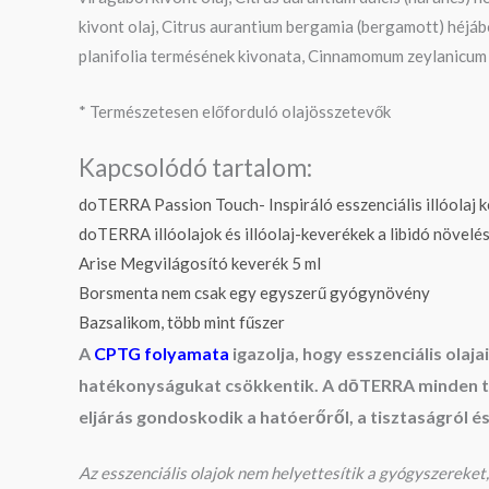
kivont olaj, Citrus aurantium bergamia (bergamott) héjábó
planifolia termésének kivonata, Cinnamomum zeylanicum kérgé
* Természetesen előforduló olajösszetevők
Kapcsolódó tartalom:
doTERRA Passion Touch- Inspiráló esszenciális illóolaj 
doTERRA illóolajok és illóolaj-keverékek a libidó növelé
Arise Megvilágosító keverék 5 ml
Borsmenta nem csak egy egyszerű gyógynövény
Bazsalikom, több mint fűszer
A
CPTG folyamata
igazolja, hogy esszenciális ola
hatékonyságukat csökkentik. A dōTERRA minden ter
eljárás gondoskodik a hatóerőről, a tisztaságról é
Az esszenciális olajok nem helyettesítik a gyógyszereket, 