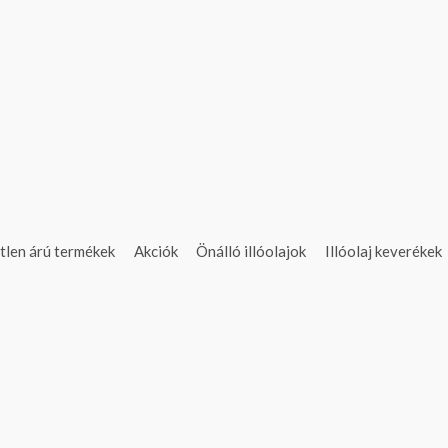
tlen árú termékek
Akciók
Önálló illóolajok
Illóolaj keverékek