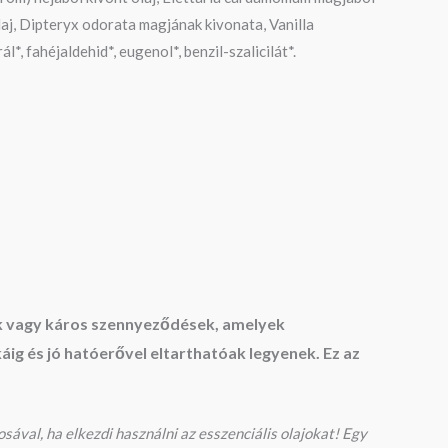
laj, Dipteryx odorata magjának kivonata, Vanilla
*, fahéjaldehid*, eugenol*, benzil-szalicilát*.
vők vagy káros szennyeződések, amelyek
g és jó hatóerővel eltarthatóak legyenek. Ez az
sával, ha elkezdi használni az esszenciális olajokat! Egy