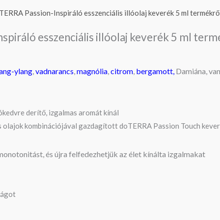
TERRA Passion-Inspiráló esszenciális illóolaj keverék 5 ml termékrő
spiráló esszenciális illóolaj keverék 5 ml term
lang-ylang
,
vadnarancs
,
magnólia
,
citrom
,
bergamott,
Damiána, van
ókedvre derítő, izgalmas aromát kínál
s olajok kombinációjával gazdagított doTERRA Passion Touch keverék
notonitást, és újra felfedezhetjük az élet kínálta izgalmakat
ságot