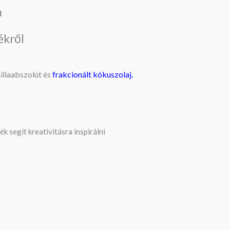
l
ékről
íliaabszolút
és
frakcionált kókuszolaj.
 segít kreativitásra inspirálni