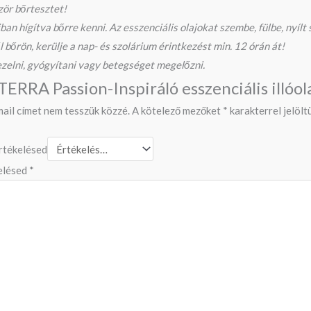
zör bőrtesztet!
hígítva bőrre kenni. Az esszenciális olajokat szembe, fülbe, nyílt s
l bőrön, kerülje a nap- és szolárium érintkezést min. 12 órán át!
zelni, gyógyítani vagy betegséget megelőzni.
TERRA Passion-Inspiráló esszenciális illóol
mail címet nem tesszük közzé.
A kötelező mezőket
*
karakterrel jelölt
értékelésed
elésed
*