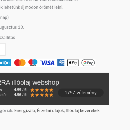
k lehetünk új módon örömét lelni.
anap)
ugusztus 13.
zállítás
RA illóolaj webshop
és
4.99 / 5
1757 vélemény
kelés
4.96 / 5
góriák:
Energizáló
,
Érzelmi olajok
,
Illóolaj keverékek