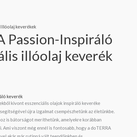
,
Illóolaj keverékek
Passion-Inspiráló
lis illóolaj keverék
áló keverék
ből kivont esszenciális olajok inspiráló keveréke
egítségével újra izgalmat csempészhetünk az életünkbe.
oz is bátorságot meríthetünk, amelyekre korábban
ni. Ami viszont még ennél is fontosabb, hogy a doTERRA
vel akár már rutinná vált teendőinkben és