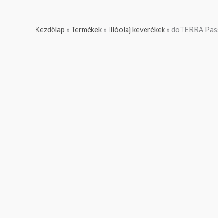
Kezdőlap
»
Termékek
»
Illóolaj keverékek
»
doTERRA Passio