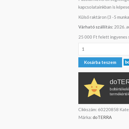
kapcsolatainkban is képese
Külső raktáron (3 -5 munk
Várható szállítás:
2026. a
25 000 Ft felett ingyenes s
Kosárba teszem
doTER
boltértékel
termékérté
Cikkszám:
60220858
Kate
Márka:
doTERRA