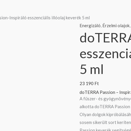
doTERRA
n-Inspiráló esszenciális illóolaj keverék 5 ml
Passion-
Energizáló
,
Érzelmi olajok
doTERRA 
Inspiráló
esszenciális
esszenciá
illóolaj
keverék
5 ml
5
ml
mennyiség
23 190
Ft
doTERRA Passion – Inspir
A fűszer- és gyógynövények
alkotta doTERRA Passion s
Olyan dolgok kipróbálásáh
sosem sikerült sort keríte
Passion keverék segítségé