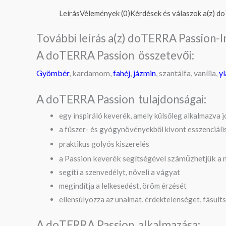
Leírás
Vélemények (0)
Kérdések és válaszok a(z) do
További leírás a(z) doTERRA Passion-In
A doTERRA Passion összetevői:
Gyömbér
, kardamom,
fahéj
,
jázmin
, szantálfa, vanília,
y
A doTERRA Passion tulajdonságai:
egy inspiráló keverék, amely külsőleg alkalmazva j
a fűszer- és gyógynövényekből kivont esszenciáli
praktikus golyós kiszerelés
a Passion keverék segítségével száműzhetjük a mo
segíti a szenvedélyt, növeli a vágyat
megindítja a lelkesedést, öröm érzését
ellensúlyozza az unalmat, érdektelenséget, fásult
A doTERRA Passion alkalmazása: