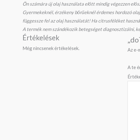
Ön számára új olaj használata előtt mindig végezzen elős
Gyermekeknél, érzékeny bőrűeknél érdemes hordozó olajban 
függessze fel az olaj használatát! Ha citrusféléket haszná
A termék nem szándékozik betegséget diagnosztizálni, ke
Értékelések
„do
Még nincsenek értékelések.
Az e-
A te 
Érték