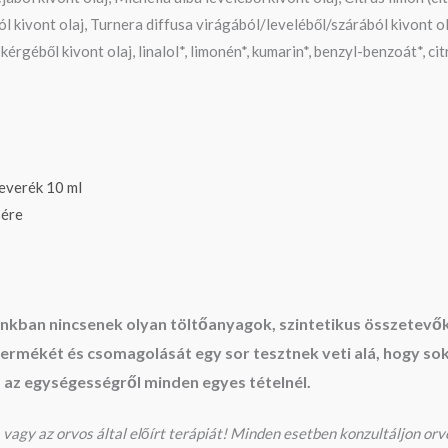
l kivont olaj, Turnera diffusa virágából/leveléből/szárából kivont o
ből kivont olaj, linalol*, limonén*, kumarin*, benzyl-benzoát*, citrál
keverék 10 ml
sére
jainkban nincsenek olyan töltőanyagok, szintetikus összete
mékét és csomagolását egy sor tesztnek veti alá, hogy sokái
s az egységességről minden egyes tételnél.
vagy az orvos által előírt terápiát! Minden esetben konzultáljon orvo