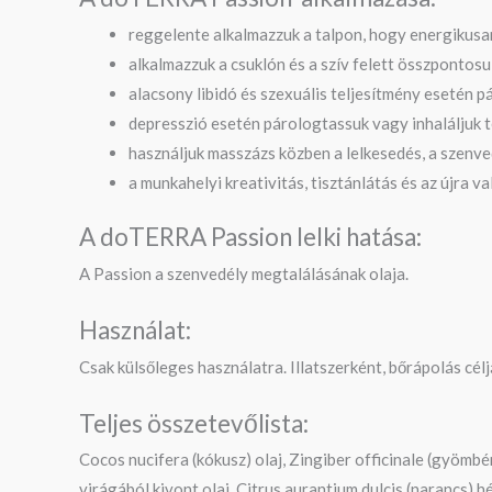
reggelente alkalmazzuk a talpon, hogy energikusan
alkalmazzuk a csuklón és a szív felett összpontosu
alacsony libidó és szexuális teljesítmény esetén p
depresszió esetén párologtassuk vagy inhaláljuk t
használjuk masszázs közben a lelkesedés, a szenve
a munkahelyi kreativitás, tisztánlátás és az újra
A doTERRA Passion lelki hatása:
A Passion a szenvedély megtalálásának olaja.
Használat:
Csak külsőleges használatra. Illatszerként, bőrápolás cél
Teljes összetevőlista:
Cocos nucifera (kókusz) olaj, Zingiber officinale (gyömb
virágából kivont olaj, Citrus aurantium dulcis (narancs) h