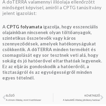
A doTERRA valamennyi illóolaja ellenőrzött
minőséget képvisel, amiről a CPTG tanúsítvány
jelent igazolást:
A
CPTG folyamata
igazolja, hogy esszenciális
olajainkban nincsenek olyan töltőanyagok,
szintetikus összetevők vagy káros
szennyeződések, amelyek hatékonyságukat
csökkentik. A dōTERRA minden termékét és
csomagolását egy sor tesztnek veti alá, hogy
sokáig és jó hatóerővel eltarthatóak legyenek.
Ez az eljárás gondoskodik a hatóerőről, a
tisztaságról és az egységességről minden
egyes tételnél.
ELŐZŐ
KÖVETKEZŐ
Előző
K
A citrom illóolaj, mint tisztítószer
A kakukkfű illóolaj jótékony hatásai