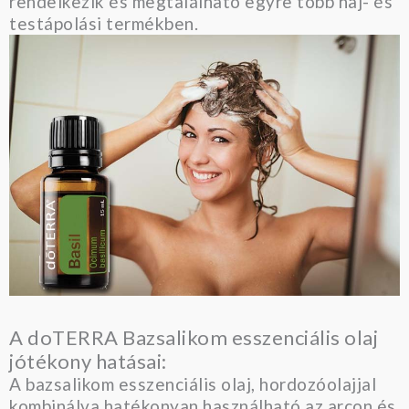
rendelkezik és megtalálható egyre több haj- és
testápolási termékben.
A doTERRA Bazsalikom esszenciális olaj
jótékony hatásai:
A bazsalikom esszenciális olaj, hordozóolajjal
kombinálva hatékonyan használható az arcon és