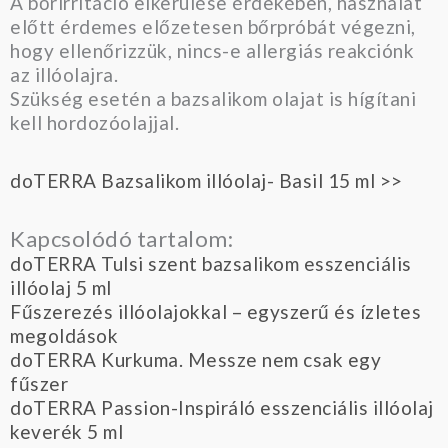
A bőrirritáció elkerülése érdekében, használat
előtt érdemes előzetesen bőrpróbát végezni,
hogy ellenőrizzük, nincs-e allergiás reakciónk
az illóolajra.
Szükség esetén a bazsalikom olajat is hígítani
kell hordozóolajjal.
doTERRA Bazsalikom illóolaj- Basil 15 ml >>
Kapcsolódó tartalom:
doTERRA Tulsi szent bazsalikom esszenciális
illóolaj 5 ml
Fűszerezés illóolajokkal – egyszerű és ízletes
megoldások
doTERRA Kurkuma. Messze nem csak egy
fűszer
doTERRA Passion-Inspiráló esszenciális illóolaj
keverék 5 ml