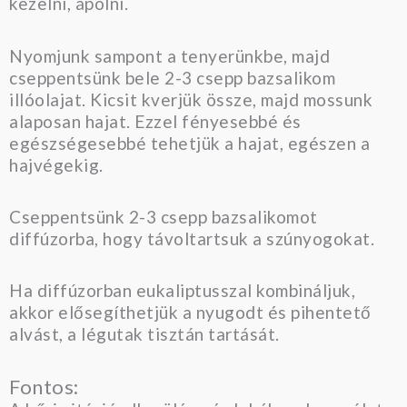
kezelni, ápolni.
Nyomjunk sampont a tenyerünkbe, majd
cseppentsünk bele 2-3 csepp bazsalikom
illóolajat. Kicsit kverjük össze, majd mossunk
alaposan hajat. Ezzel fényesebbé és
egészségesebbé tehetjük a hajat, egészen a
hajvégekig.
Cseppentsünk 2-3 csepp bazsalikomot
diffúzorba, hogy távoltartsuk a szúnyogokat.
Ha diffúzorban eukaliptusszal kombináljuk,
akkor elősegíthetjük a nyugodt és pihentető
alvást, a légutak tisztán tartását.
Fontos: