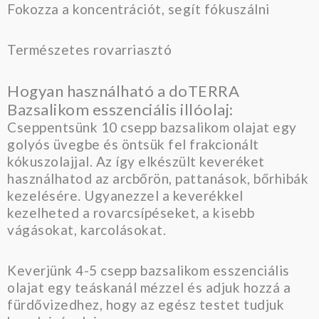
Fokozza a koncentrációt, segít fókuszálni
Természetes rovarriasztó
Hogyan használható a doTERRA
Bazsalikom esszenciális illóolaj:
Cseppentsünk 10 csepp bazsalikom olajat egy
golyós üvegbe és öntsük fel frakcionált
kókuszolajjal. Az így elkészült keveréket
használhatod az arcbőrön, pattanások, bőrhibák
kezelésére. Ugyanezzel a keverékkel
kezelheted a rovarcsípéseket, a kisebb
vágásokat, karcolásokat.
Keverjünk 4-5 csepp bazsalikom esszenciális
olajat egy teáskanál mézzel és adjuk hozzá a
fürdővizedhez, hogy az egész testet tudjuk