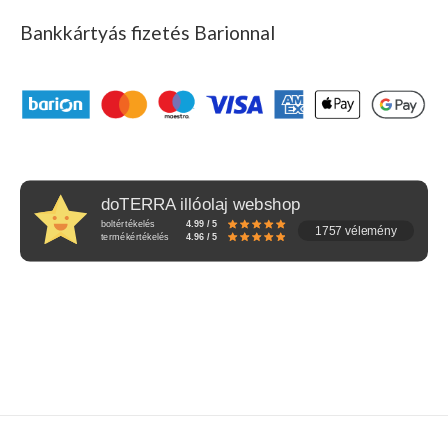
Bankkártyás fizetés Barionnal
doTERRA illóolaj webshop
boltértékelés
4.99 / 5
1757 vélemény
termékértékelés
4.96 / 5