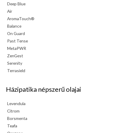
Deep Blue
Air
AromaTouch®
Balance
On Guard
Past Tense
MetaPWR
ZenGest
Serenity
Terrasield
Házipatika népszerű olajai
Levendula
Citrom
Borsmenta
Teafa