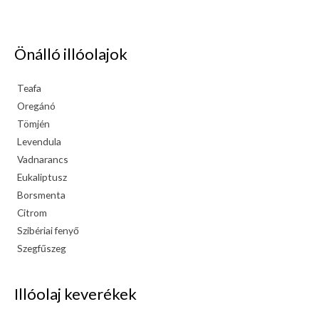
Önálló illóolajok
Teafa
Oregánó
Tömjén
Levendula
Vadnarancs
Eukaliptusz
Borsmenta
Citrom
Szibériai fenyő
Szegfűszeg
Illóolaj keverékek