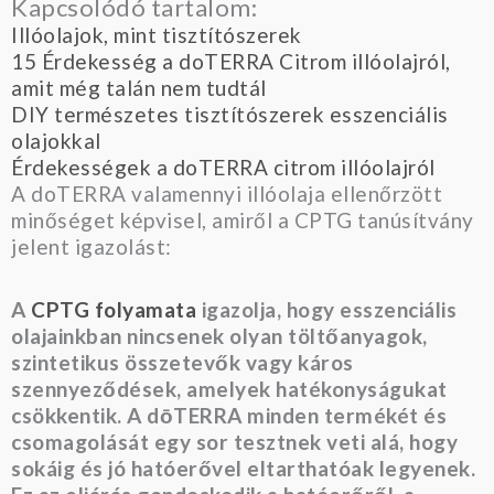
Kapcsolódó tartalom:
Illóolajok, mint tisztítószerek
15 Érdekesség a doTERRA Citrom illóolajról,
amit még talán nem tudtál
DIY természetes tisztítószerek esszenciális
olajokkal
Érdekességek a doTERRA citrom illóolajról
A doTERRA valamennyi illóolaja ellenőrzött
minőséget képvisel, amiről a CPTG tanúsítvány
jelent igazolást:
A
CPTG folyamata
igazolja, hogy esszenciális
olajainkban nincsenek olyan töltőanyagok,
szintetikus összetevők vagy káros
szennyeződések, amelyek hatékonyságukat
csökkentik. A dōTERRA minden termékét és
csomagolását egy sor tesztnek veti alá, hogy
sokáig és jó hatóerővel eltarthatóak legyenek.