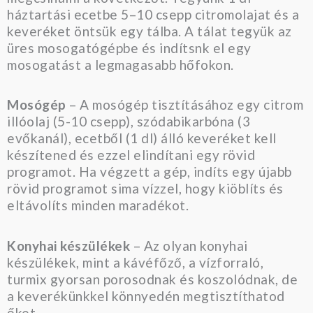
háztartási ecetbe 5–10 csepp citromolajat és a
keveréket öntsük egy tálba. A tálat tegyük az
üres mosogatógépbe és indítsnk el egy
mosogatást a legmagasabb hőfokon.
Mosógép
– A mosógép tisztításához egy citrom
illóolaj (5-10 csepp), szódabikarbóna (3
evőkanál), ecetből (1 dl) álló keveréket kell
készítened és ezzel elindítani egy rövid
programot. Ha végzett a gép, indíts egy újabb
rövid programot sima vízzel, hogy kiöblíts és
eltávolíts minden maradékot.
Konyhai készülékek
– Az olyan konyhai
készülékek, mint a kávéfőző, a vízforraló,
turmix gyorsan porosodnak és koszolódnak, de
a keverékünkkel könnyedén megtisztíthatod
őket.