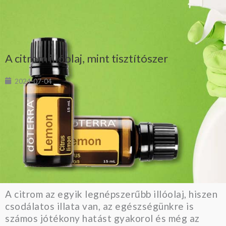
A citrom illóolaj, mint tisztítószer
2024-07-04
A citrom az egyik legnépszerűbb illóolaj, hiszen
csodálatos illata van, az egészségünkre is
számos jótékony hatást gyakorol és még az