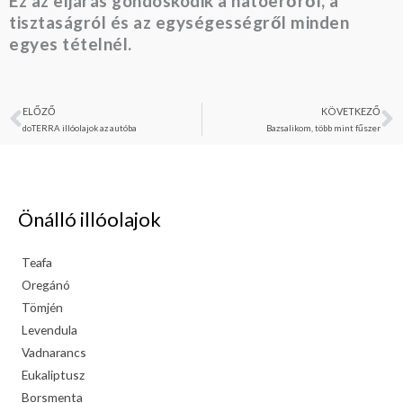
Ez az eljárás gondoskodik a hatóerőről, a
tisztaságról és az egységességről minden
egyes tételnél.
ELŐZŐ
KÖVETKEZŐ
Előző
K
doTERRA illóolajok az autóba
Bazsalikom, több mint fűszer
Önálló illóolajok
Teafa
Oregánó
Tömjén
Levendula
Vadnarancs
Eukaliptusz
Borsmenta