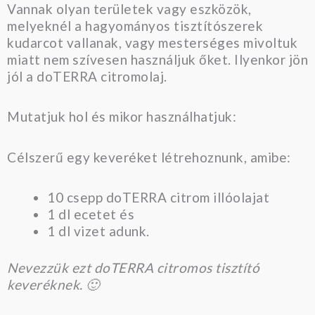
Vannak olyan területek vagy eszközök,
melyeknél a hagyományos tisztítószerek
kudarcot vallanak, vagy mesterséges mivoltuk
miatt nem szívesen használjuk őket. Ilyenkor jön
jól a doTERRA citromolaj.
Mutatjuk hol és mikor használhatjuk:
Célszerű egy keveréket létrehoznunk, amibe:
10 csepp doTERRA citrom illóolajat
1 dl ecetet és
1 dl vizet adunk.
Nevezzük ezt doTERRA citromos tisztító
keveréknek. 🙂