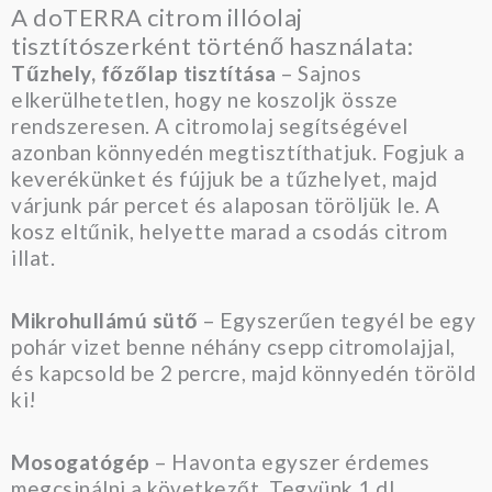
A doTERRA citrom illóolaj
tisztítószerként történő használata:
Tűzhely, főzőlap tisztítása
– Sajnos
elkerülhetetlen, hogy ne koszoljk össze
rendszeresen. A citromolaj segítségével
azonban könnyedén megtisztíthatjuk. Fogjuk a
keverékünket és fújjuk be a tűzhelyet, majd
várjunk pár percet és alaposan töröljük le. A
kosz eltűnik, helyette marad a csodás citrom
illat.
Mikrohullámú sütő
– Egyszerűen tegyél be egy
pohár vizet benne néhány csepp citromolajjal,
és kapcsold be 2 percre, majd könnyedén töröld
ki!
Mosogatógép
– Havonta egyszer érdemes
megcsinálni a következőt. Tegyünk 1 dl