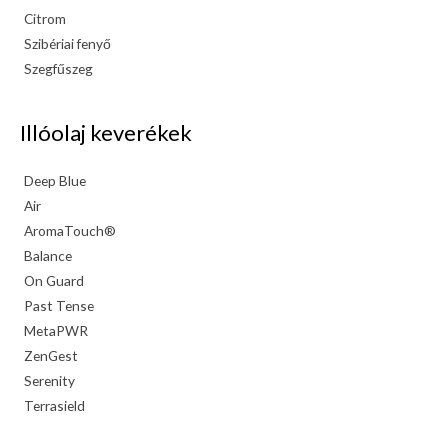
Citrom
Szibériai fenyő
Szegfűszeg
Illóolaj keverékek
Deep Blue
Air
AromaTouch®
Balance
On Guard
Past Tense
MetaPWR
ZenGest
Serenity
Terrasield