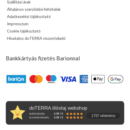
Szállítási árak
Általános szerződési feltételek
Adatkezelési tájékoztató
Impresszum
Cookie tájékoztató
Hivatalos doTERRA viszonteladó
Bankkártyás fizetés Barionnal
doTERRA illóolaj webshop
boltértékelés
4.99 / 5
1757 vélemény
termékértékelés
4.96 / 5