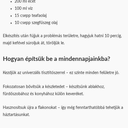
200 ml ecet
100 ml víz
15 csepp teafaolaj
10 csepp szegfűszeg olaj
Elkészítés után fújjuk a problémás területre, hagyjuk hatni 10 percig,
majd kefével súroljuk át, töröljük le.
Hogyan építsük be a mindennapjainkba?
Kezdjük az univerzális tisztítószerrel – ez szinte minden felületre jó.
Fokozatosan bővítsük a készletedet – készítsünk ablakhoz,
fürdőszobához és konyhához külön keveréket.
Hasznosítsuk újra a flakonokat – így még fenntarthatóbbá tehetjük a
háztartásunkat.