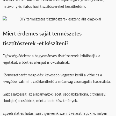
sokszor kéznél van – az esszenciális olajok segítségével egyszerű,
hatékony és illatos házi tisztítószereket készíthetünk.
Miért érdemes saját természetes
tisztítószerek -et készíteni?
Egészségvédelem: a hagyományos tisztítószerek irritálhatják a
légutakat, a bőrt és allergiát is okozhatnak.
Környezetbarát megoldás: kevesebb vegyszer kerül a vízbe és a
levegőbe, valamint csökkenthető a műanyag csomagolás használata.
Gazdaságosság: az alapanyagok (ecet, szódabikarbóna, citromsav,
illóolajok) olcsóbbak, mint a bolti készítmények.
Egyedi illat és hatás: saját igényeink szerint választhatjuk ki, milyen