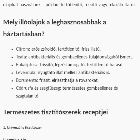
olajokat használunk – például fertőtlenítő, frissítő vagy relaxáló illatot.
Mely illóolajok a leghasznosabbak a
háztartásban?
Citrom
: erős zsíroldó, fertőtlenítő, friss illatú.
Teafa
: antibakteriális és gombaellenes tulajdonságairól ismert.
Eukaliptusz
: frissítő, légzéstámogató, fertőtlenítő hatású.
Levendula
: nyugtató illat mellett antibakteriális is.
Borsmenta
: frissít, elriaszthatja a rovarokat.
Cédrusfa
és
szegfűszeg
: természetes gombaellenes és
szagtalanító.
Természetes tisztítószerek receptjei
1. Univerzális tisztítószer