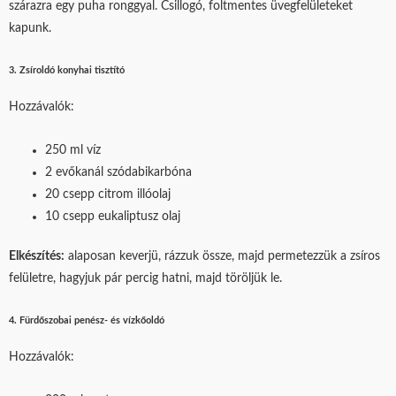
szárazra egy puha ronggyal. Csillogó, foltmentes üvegfelületeket
kapunk.
3. Zsíroldó konyhai tisztító
Hozzávalók:
250 ml víz
2 evőkanál szódabikarbóna
20 csepp citrom illóolaj
10 csepp eukaliptusz olaj
Elkészítés:
alaposan keverjü, rázzuk össze, majd permetezzük a zsíros
felületre, hagyjuk pár percig hatni, majd töröljük le.
4. Fürdőszobai penész- és vízkőoldó
Hozzávalók: