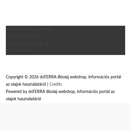
doTERRA illóolaj webshop
boltértékelés
4.99 / 5
termékértékelés
4.96 / 5
1758 vélemény
Copyright © 2026
doTERRA illóolaj webshop, információs portál
az olajok használatáról
|
Credits
Powered by
doTERRA illóolaj webshop, információs portál az
olajok használatáról