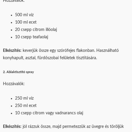
Hozzávalók:
500 ml víz
100 ml ecet
20 csepp citrom illóolaj
10 csepp teafaolaj
Elkészítés:
keverjük össze egy szórófejes flakonban. Használható
konyhapult, asztal, fürdőszobai felületek tisztítására.
2. Ablaktisztító spray
Hozzávalók:
250 ml víz
250 ml ecet
10 csepp citrom vagy vadnarancs olaj
Elkészítés:
jól rázzuk össze, majd permetezzük az üvegre és töröljük