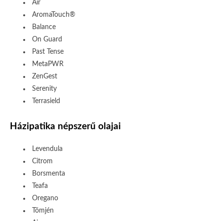
Air
AromaTouch®
Balance
On Guard
Past Tense
MetaPWR
ZenGest
Serenity
Terrasield
Házipatika népszerű olajai
Levendula
Citrom
Borsmenta
Teafa
Oregano
Tömjén