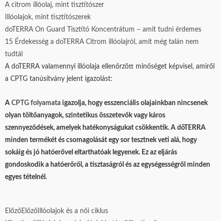
A citrom illóolaj, mint tisztítószer
Illóolajok, mint tisztítószerek
doTERRA On Guard Tisztító Koncentrátum – amit tudni érdemes
15 Érdekesség a doTERRA Citrom illóolajról, amit még talán nem
tudtál
A doTERRA valamennyi illóolaja ellenőrzött minőséget képvisel, amiről
a CPTG tanúsítvány jelent igazolást:
A
CPTG folyamata
igazolja, hogy esszenciális olajainkban nincsenek
olyan töltőanyagok, szintetikus összetevők vagy káros
szennyeződések, amelyek hatékonyságukat csökkentik. A dōTERRA
minden termékét és csomagolását egy sor tesztnek veti alá, hogy
sokáig és jó hatóerővel eltarthatóak legyenek. Ez az eljárás
gondoskodik a hatóerőről, a tisztaságról és az egységességről minden
egyes tételnél.
Előző
Előző
Illóolajok és a női ciklus