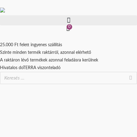
Skip
to
content
0
25.000 Ft felett ingyenes szállítás
Szinte minden termék raktárról, azonnal elérhető
A raktáron lévő termékek azonnal feladásra kerülnek
Hivatalos doTERRA viszonteladó