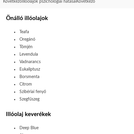
Következő
Illóolajok pszichológiai hatásai
Következő
Önálló illóolajok
Teafa
Oregánó
Tömjén
Levendula
Vadnarancs
Eukaliptusz
Borsmenta
Citrom
Szibériai fenyő
Szegfűszeg
Illóolaj keverékek
Deep Blue